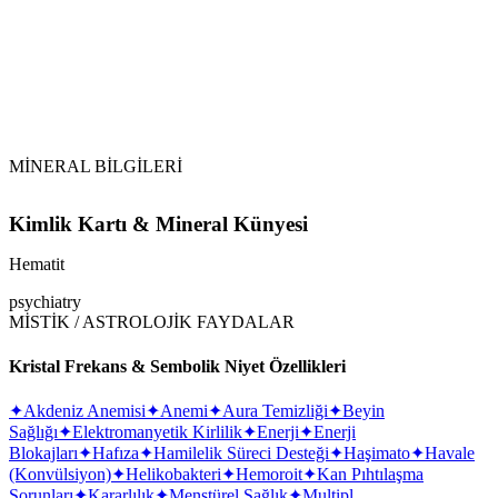
MİNERAL BİLGİLERİ
Kimlik Kartı & Mineral Künyesi
Hematit
psychiatry
MİSTİK / ASTROLOJİK FAYDALAR
Kristal Frekans & Sembolik Niyet Özellikleri
✦
Akdeniz Anemisi
✦
Anemi
✦
Aura Temizliği
✦
Beyin
Sağlığı
✦
Elektromanyetik Kirlilik
✦
Enerji
✦
Enerji
Blokajları
✦
Hafıza
✦
Hamilelik Süreci Desteği
✦
Haşimato
✦
Havale
(Konvülsiyon)
✦
Helikobakteri
✦
Hemoroit
✦
Kan Pıhtılaşma
Sorunları
✦
Kararlılık
✦
Menstürel Sağlık
✦
Multipl