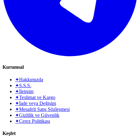
Kurumsal
✦
Hakkımızda
✦
S.S.S.
✦
İletişim
✦
Teslimat ve Kargo
✦
İade veya Değişim
✦
Mesafeli Satış Sözleşmesi
✦
Gizlilik ve Güvenlik
✦
Çerez Politikası
Keşfet