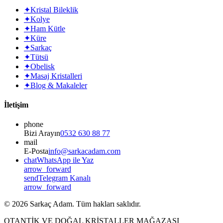
✦
Kristal Bileklik
✦
Kolye
✦
Ham Kütle
✦
Küre
✦
Sarkaç
✦
Tütsü
✦
Obelisk
✦
Masaj Kristalleri
✦
Blog & Makaleler
İletişim
phone
Bizi Arayın
0532 630 88 77
mail
E-Posta
info@sarkacadam.com
chat
WhatsApp ile Yaz
arrow_forward
send
Telegram Kanalı
arrow_forward
©
2026
Sarkaç Adam. Tüm hakları saklıdır.
OTANTİK VE DOĞAL KRİSTALLER MAĞAZASI