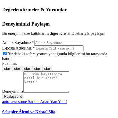
Değerlendirmeler & Yorumlar
Deneyiminizi Paylaşın
Bu enerjinin size kattıklarını diğer Kristal Dostlarıyla paylaşın.
Adınız Soyadınız *
E-posta Adresiniz *
Bir dahaki sefere yorum yaptığımda bilgilerimi bu tarayıcıda
hatırla.
Puanınız
star
star
star
star
star
Deneyiminiz
Paylaş
send
auto_awesome
Sarkaç Adam'dan Yeni!
Sebepler Âlemi ve Kristal Şifa