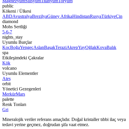
Magnezyum
Silisyum
Titanyum
Toryum
public
Kökeni / Ülkesi
ABD
Avustralya
Brezilya
Güney Afrika
Hindistan
Rusya
Türkiye
Çin
diamond
Mohs Sertliği
5-6-7
nights_stay
Uyumlu Burçlar
Koç
Boğa
Yengeç
Aslan
Başak
Terazi
Akrep
Yay
Oğlak
Kova
Balık
spa
Etkileşimdeki Çakralar
Kök
volcano
Uyumlu Elementler
Ateş
orbit
Yönetici Gezegenleri
Merkür
Mars
palette
Renk Tonları
Gri
Mineralojik veriler referans amaçlıdır. Doğal kristaller tıbbi ilaç veya
tedavi yerine geçmez, doğrudan şifa vaat etmez.