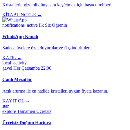
Kristallerin gizemli dünyasını keşfetmek için başucu rehberi.
KİTABI İNCELE →
notifications_active
İlk Siz Öğrenin
WhatsApp Kanalı
Sadece üyelere özel duyurular ve flaş indirimler.
KATIL →
local_activity
gavel
Her Çarşamba 22:00
Canlı Mezatlar
Açık artırma ile en nadide kristalleri uygun fiyata kazanın.
KAYIT OL →
star
explore
Tamamen Ücretsiz
Ücretsiz Doğum Haritası