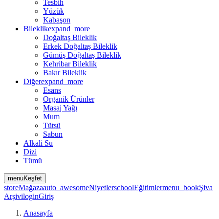
Tesbih
Yüzük
Kabaşon
Bileklik
expand_more
Doğaltaş Bileklik
Erkek Doğaltaş Bileklik
Gümüş Doğaltaş Bileklik
Kehribar Bileklik
Bakır Bileklik
Diğer
expand_more
Esans
Organik Ürünler
Masaj Yağı
Mum
Tütsü
Sabun
Alkali Su
Dizi
Tümü
menu
Keşfet
store
Mağaza
auto_awesome
Niyetler
school
Eğitimler
menu_book
Şiva
Arşivi
login
Giriş
Anasayfa