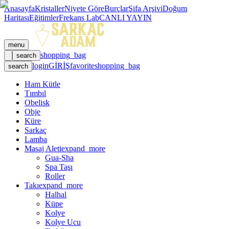
Anasayfa
Kristaller
Niyete Göre
Burçlar
Şifa Arşivi
Doğum
Haritası
Eğitimler
Frekans Lab
CANLI YAYIN
menu
shopping_bag
search
login
GİRİŞ
favorite
shopping_bag
search
Ham Kütle
Tımbıl
Obelisk
Obje
Küre
Sarkaç
Lamba
Masaj Aleti
expand_more
Gua-Sha
Spa Taşı
Roller
Takı
expand_more
Halhal
Küpe
Kolye
Kolye Ucu