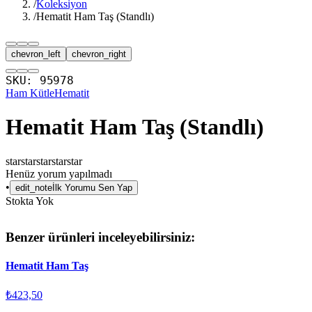
/
Koleksiyon
/
Hematit Ham Taş (Standlı)
chevron_left
chevron_right
SKU:
95978
Ham Kütle
Hematit
Hematit Ham Taş (Standlı)
star
star
star
star
star
Henüz yorum yapılmadı
•
edit_note
İlk Yorumu Sen Yap
Stokta Yok
Benzer ürünleri inceleyebilirsiniz:
Hematit Ham Taş
₺423,50