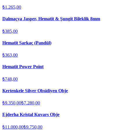
₺1.265,00
Dalmaçya Jasper, Hematit & Şungit Bileklik 8mm
₺385,00
Hematit Sarkaç (Pandül)
₺363,00
Hematit Power Point
₺748,00
Kertenkele Silver Obsidiyen Obje
₺9.350,00
₺7.280,00
Ejderha Kristal Kuvars Obje
₺11.000,00
₺9.750,00