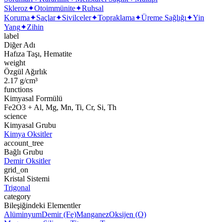
Skleroz
✦
Otoimmünite
✦
Ruhsal
Koruma
✦
Saçlar
✦
Sivilceler
✦
Topraklama
✦
Üreme Sağlığı
✦
Yin
Yang
✦
Zihin
label
Diğer Adı
Hafıza Taşı, Hematite
weight
Özgül Ağırlık
2.17 g/cm³
functions
Kimyasal Formülü
Fe2O3 + Al, Mg, Mn, Ti, Cr, Si, Th
science
Kimyasal Grubu
Kimya Oksitler
account_tree
Bağlı Grubu
Demir Oksitler
grid_on
Kristal Sistemi
Trigonal
category
Bileşiğindeki Elementler
Alüminyum
Demir (Fe)
Manganez
Oksijen (O)