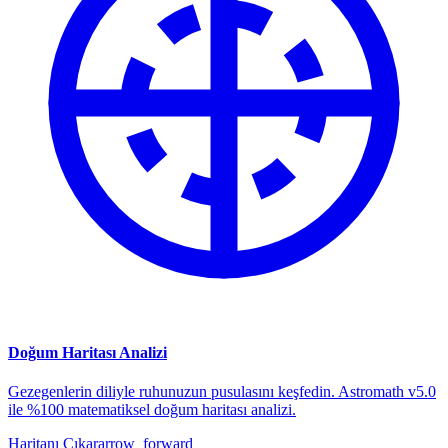
Doğum Haritası Analizi
Gezegenlerin diliyle ruhunuzun pusulasını keşfedin. Astromath v5.0
ile %100 matematiksel doğum haritası analizi.
Haritanı Çıkar
arrow_forward