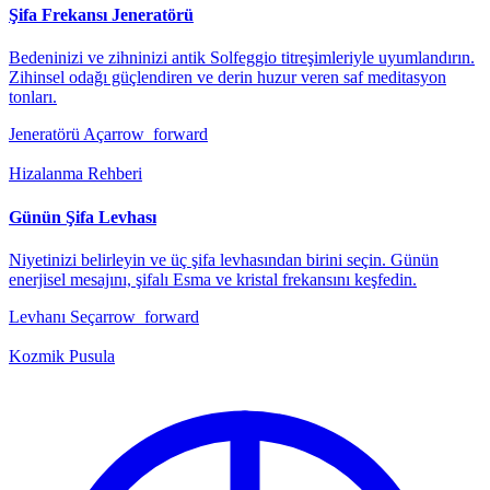
Şifa Frekansı Jeneratörü
Bedeninizi ve zihninizi antik Solfeggio titreşimleriyle uyumlandırın.
Zihinsel odağı güçlendiren ve derin huzur veren saf meditasyon
tonları.
Jeneratörü Aç
arrow_forward
Hizalanma Rehberi
Günün Şifa Levhası
Niyetinizi belirleyin ve üç şifa levhasından birini seçin. Günün
enerjisel mesajını, şifalı Esma ve kristal frekansını keşfedin.
Levhanı Seç
arrow_forward
Kozmik Pusula