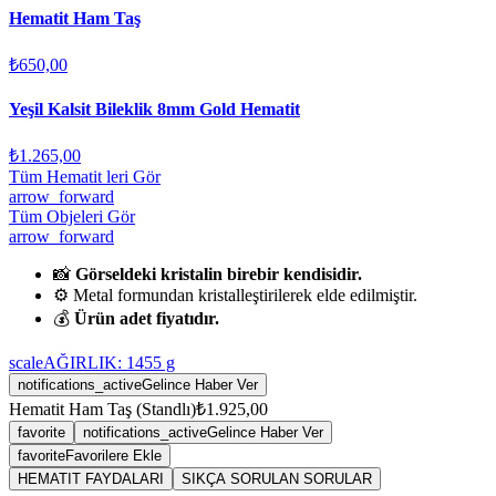
Hematit Ham Taş
₺650,00
Yeşil Kalsit Bileklik 8mm Gold Hematit
₺1.265,00
Tüm Hematit leri Gör
arrow_forward
Tüm Objeleri Gör
arrow_forward
📸
Görseldeki kristalin birebir kendisidir.
⚙️ Metal formundan kristalleştirilerek elde edilmiştir.
💰
Ürün adet fiyatıdır.
scale
AĞIRLIK:
1455
g
notifications_active
Gelince Haber Ver
Hematit Ham Taş (Standlı)
₺1.925,00
favorite
notifications_active
Gelince Haber Ver
favorite
Favorilere Ekle
HEMATIT FAYDALARI
SIKÇA SORULAN SORULAR