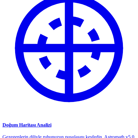
Doğum Haritası Analizi
Gezegenlerin diliyle ruhunuzun pusulasını keşfedin. Astromath v5.0