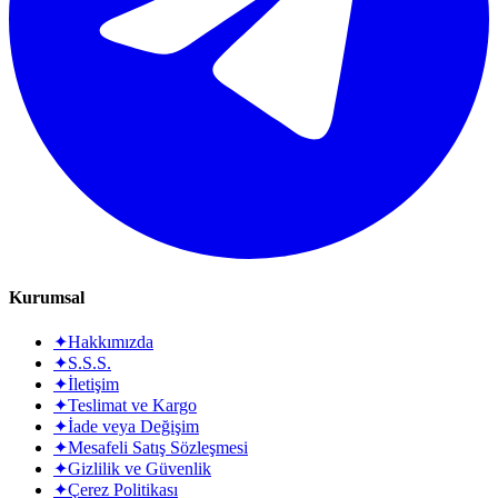
Kurumsal
✦
Hakkımızda
✦
S.S.S.
✦
İletişim
✦
Teslimat ve Kargo
✦
İade veya Değişim
✦
Mesafeli Satış Sözleşmesi
✦
Gizlilik ve Güvenlik
✦
Çerez Politikası