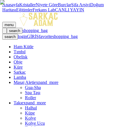
Anasayfa
Kristaller
Niyete Göre
Burçlar
Şifa Arşivi
Doğum
Haritası
Eğitimler
Frekans Lab
CANLI YAYIN
menu
shopping_bag
search
login
GİRİŞ
favorite
shopping_bag
search
Ham Kütle
Tımbıl
Obelisk
Obje
Küre
Sarkaç
Lamba
Masaj Aleti
expand_more
Gua-Sha
Spa Taşı
Roller
Takı
expand_more
Halhal
Küpe
Kolye
Kolye Ucu