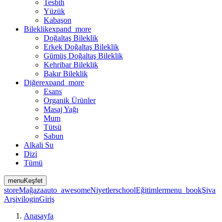
Tesbih
Yüzük
Kabaşon
Bileklik
expand_more
Doğaltaş Bileklik
Erkek Doğaltaş Bileklik
Gümüş Doğaltaş Bileklik
Kehribar Bileklik
Bakır Bileklik
Diğer
expand_more
Esans
Organik Ürünler
Masaj Yağı
Mum
Tütsü
Sabun
Alkali Su
Dizi
Tümü
menu
Keşfet
store
Mağaza
auto_awesome
Niyetler
school
Eğitimler
menu_book
Şiva
Arşivi
login
Giriş
Anasayfa