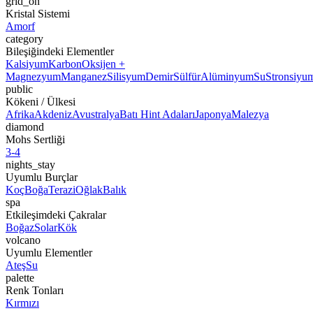
grid_on
Kristal Sistemi
Amorf
category
Bileşiğindeki Elementler
Kalsiyum
Karbon
Oksijen +
Magnezyum
Manganez
Silisyum
Demir
Sülfür
Alüminyum
Su
Stronsiyu
public
Kökeni / Ülkesi
Afrika
Akdeniz
Avustralya
Batı Hint Adaları
Japonya
Malezya
diamond
Mohs Sertliği
3-4
nights_stay
Uyumlu Burçlar
Koç
Boğa
Terazi
Oğlak
Balık
spa
Etkileşimdeki Çakralar
Boğaz
Solar
Kök
volcano
Uyumlu Elementler
Ateş
Su
palette
Renk Tonları
Kırmızı