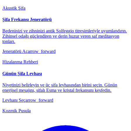
Akustik Şifa
Şifa Frekansı Jeneratörü
Bedeninizi ve zihninizi antik Solfeggio titreşimleriyle uyumlandırın.
Zihinsel odağı güçlendiren ve derin huzur veren saf meditasyon
tonları.
Jeneratörü Aç
arrow_forward
Hizalanma Rehberi
Günün Şifa Levhası
Niyetinizi belirleyin ve üç şifa levhasından birini seçin. Günün
enerjisel mesajını, şifalı Esma ve kristal frekansını keşfedin.
Levhanı Seç
arrow_forward
Kozmik Pusula