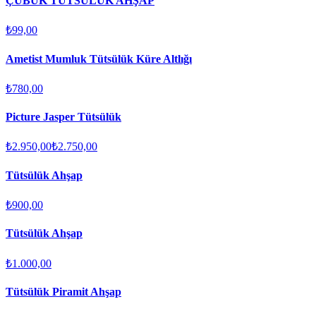
ÇUBUK TÜTSÜLÜK AHŞAP
₺99,00
Ametist Mumluk Tütsülük Küre Altlığı
₺780,00
Picture Jasper Tütsülük
₺2.950,00
₺2.750,00
Tütsülük Ahşap
₺900,00
Tütsülük Ahşap
₺1.000,00
Tütsülük Piramit Ahşap