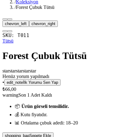
/
Koleksiyon
/
Forest Çubuk Tütsü
chevron_left
chevron_right
SKU:
T011
Tütsü
Forest Çubuk Tütsü
star
star
star
star
star
Henüz yorum yapılmadı
•
edit_note
İlk Yorumu Sen Yap
₺66,00
warning
Son
1
Adet Kaldı
📦
Ürün görseli temsilidir.
💰 Kutu fiyatıdır.
📊 Ortalama çubuk adedi: 18–20
shopping_bag
Sepete Ekle