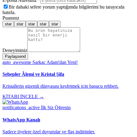
E-posta Adresiniz *
Bir dahaki sefere yorum yaptığımda bilgilerimi bu tarayıcıda
hatırla.
Puanınız
star
star
star
star
star
Deneyiminiz
Paylaş
send
auto_awesome
Sarkaç Adam'dan Yeni!
Sebepler Âlemi ve Kristal Şifa
Kristallerin gizemli dünyasını keşfetmek için başucu rehberi.
KİTABI İNCELE →
notifications_active
İlk Siz Öğrenin
WhatsApp Kanalı
Sadece üyelere özel duyurular ve flaş indirimler.