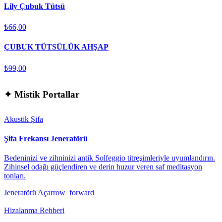
Lily Çubuk Tütsü
₺66,00
ÇUBUK TÜTSÜLÜK AHŞAP
₺99,00
✦
Mistik Portallar
Akustik Şifa
Şifa Frekansı Jeneratörü
Bedeninizi ve zihninizi antik Solfeggio titreşimleriyle uyumlandırın.
Zihinsel odağı güçlendiren ve derin huzur veren saf meditasyon
tonları.
Jeneratörü Aç
arrow_forward
Hizalanma Rehberi