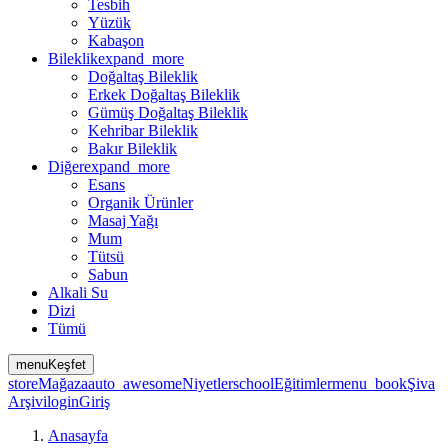
Tesbih
Yüzük
Kabaşon
Bileklik
expand_more
Doğaltaş Bileklik
Erkek Doğaltaş Bileklik
Gümüş Doğaltaş Bileklik
Kehribar Bileklik
Bakır Bileklik
Diğer
expand_more
Esans
Organik Ürünler
Masaj Yağı
Mum
Tütsü
Sabun
Alkali Su
Dizi
Tümü
menu
Keşfet
store
Mağaza
auto_awesome
Niyetler
school
Eğitimler
menu_book
Şiva
Arşivi
login
Giriş
Anasayfa