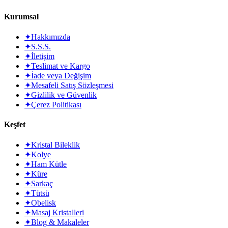
Kurumsal
✦
Hakkımızda
✦
S.S.S.
✦
İletişim
✦
Teslimat ve Kargo
✦
İade veya Değişim
✦
Mesafeli Satış Sözleşmesi
✦
Gizlilik ve Güvenlik
✦
Çerez Politikası
Keşfet
✦
Kristal Bileklik
✦
Kolye
✦
Ham Kütle
✦
Küre
✦
Sarkaç
✦
Tütsü
✦
Obelisk
✦
Masaj Kristalleri
✦
Blog & Makaleler