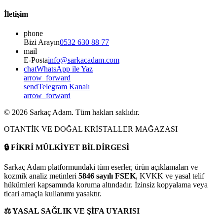
İletişim
phone
Bizi Arayın
0532 630 88 77
mail
E-Posta
info@sarkacadam.com
chat
WhatsApp ile Yaz
arrow_forward
send
Telegram Kanalı
arrow_forward
©
2026
Sarkaç Adam. Tüm hakları saklıdır.
OTANTİK VE DOĞAL KRİSTALLER MAĞAZASI
🔒
FİKRİ MÜLKİYET BİLDİRGESİ
Sarkaç Adam platformundaki tüm eserler, ürün açıklamaları ve
kozmik analiz metinleri
5846 sayılı FSEK
, KVKK ve yasal telif
hükümleri kapsamında koruma altındadır. İzinsiz kopyalama veya
ticari amaçla kullanımı yasaktır.
⚖️
YASAL SAĞLIK VE ŞİFA UYARISI