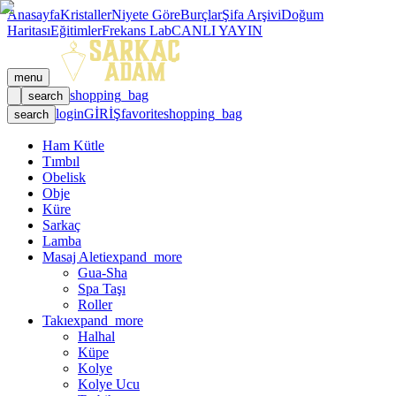
Anasayfa
Kristaller
Niyete Göre
Burçlar
Şifa Arşivi
Doğum
Haritası
Eğitimler
Frekans Lab
CANLI YAYIN
menu
shopping_bag
search
login
GİRİŞ
favorite
shopping_bag
search
Ham Kütle
Tımbıl
Obelisk
Obje
Küre
Sarkaç
Lamba
Masaj Aleti
expand_more
Gua-Sha
Spa Taşı
Roller
Takı
expand_more
Halhal
Küpe
Kolye
Kolye Ucu