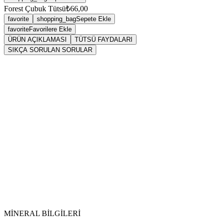
Forest Çubuk Tütsü
₺66,00
favorite
shopping_bag
Sepete Ekle
favorite
Favorilere Ekle
ÜRÜN AÇIKLAMASI
TÜTSÜ FAYDALARI
SIKÇA SORULAN SORULAR
Sarkaç
tütsü
MİNERAL BİLGİLERİ