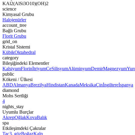
KAl2(AlSi3O10)(OH)2
science
Kimyasal Grubu
Halojenürler
account_tree
Bağlı Grubu
Florit Grubu
grid_on
Kristal Sistemi
Kübik
Oktahedral
category
Bileşiğindeki Elementler
Kalsiyum
Florin
İtriyum
Ce
Silisyum
Alüminyum
Demir
Magnezyum
Yur
public
Kökeni / Ülkesi
ABD
Almanya
Brezilya
Hindistan
Kanada
Meksika
Çin
İngiltere
İspanya
diamond
Mohs Sertliği
4
nights_stay
Uyumlu Burçlar
Akrep
Oğlak
Kova
Balık
spa
Etkileşimdeki Çakralar
Taç
3. göz
Boğaz
Kalp