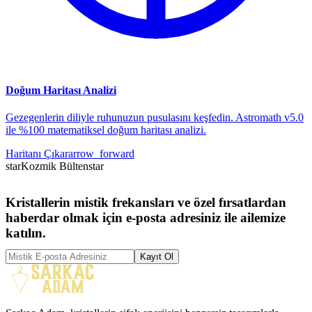
Doğum Haritası Analizi
Gezegenlerin diliyle ruhunuzun pusulasını keşfedin. Astromath v5.0
ile %100 matematiksel doğum haritası analizi.
Haritanı Çıkar
arrow_forward
star
Kozmik Bülten
star
Kristallerin mistik frekansları ve özel fırsatlardan
haberdar olmak için e-posta adresiniz ile ailemize
katılın.
Kayıt Ol