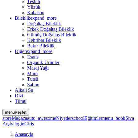
Tesbih
Yüzük
Kabaşon
Bileklik
expand_more
Doğaltaş Bileklik
Erkek Doğaltaş Bileklik
Gümüş Doğaltaş Bileklik
Kehribar Bileklik
Bakır Bileklik
Diğer
expand_more
Esans
Organik Ürünler
Masaj Yağı
Mum
Tütsü
Sabun
Alkali Su
Dizi
Tümü
menu
Keşfet
store
Mağaza
auto_awesome
Niyetler
school
Eğitimler
menu_book
Şiva
Arşivi
login
Giriş
Anasayfa