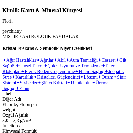
Kimlik Kartı & Mineral Künyesi
Florit
psychiatry
MİSTİK / ASTROLOJİK FAYDALAR
Kristal Frekans & Sembolik Niyet Özellikleri
✦
Ağır Hastalıklar
✦
Ağrılar
✦
Akıl
✦
Aura Temizliği
✦
Cesaret
✦
Cilt
Sağlığı
✦
Cinsel Enerji
✦
Çakra Uyumu ve Temizleme
✦
Enerji
Blokajları
✦
Eterik Beden Güçlendirme
✦
Hücre Sağlığı
✦
Jeopatik
Stres
✦
Kararlılık
✦
Kristalleri Güçlendirici
✦
Lösemi
✦
Otizm
✦
Sinir
Sistemi
✦
Sivilceler
✦
Şifacı Kristali
✦
Unutkanlık
✦
Üreme
Sağlığı
✦
Zihin
label
Diğer Adı
Fluorite, Flüorspar
weight
Özgül Ağırlık
3,0 – 3,3 g/cm³
functions
Kimyasal Formülü