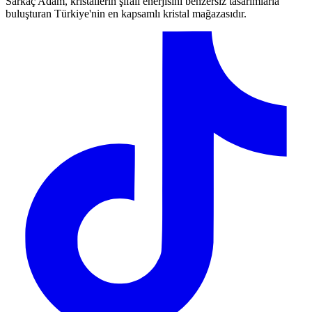
Sarkaç Adam, kristallerin şifalı enerjisini benzersiz tasarımlarla
buluşturan Türkiye'nin en kapsamlı kristal mağazasıdır.