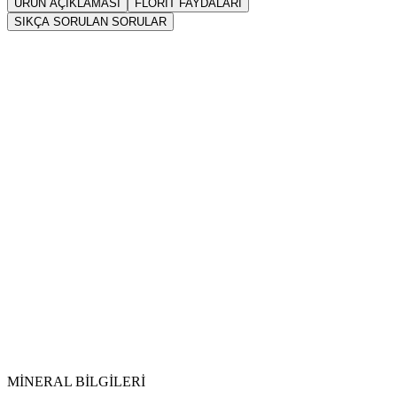
ÜRÜN AÇIKLAMASI
FLORIT FAYDALARI
SIKÇA SORULAN SORULAR
Sarkaç
Florit
Florit (Fluorite)
Doğrudan
içme suyuna veya eliksir bardaklarına atılmamalıdır.
Vikipedi Florit
makalesine
MİNERAL BİLGİLERİ