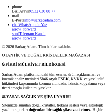
phone
Bizi Arayın
0532 630 88 77
mail
E-Posta
info@sarkacadam.com
chat
WhatsApp ile Yaz
arrow_forward
send
Telegram Kanalı
arrow_forward
©
2026
Sarkaç Adam. Tüm hakları saklıdır.
OTANTİK VE DOĞAL KRİSTALLER MAĞAZASI
🔒
FİKRİ MÜLKİYET BİLDİRGESİ
Sarkaç Adam platformundaki tüm eserler, ürün açıklamaları ve
kozmik analiz metinleri
5846 sayılı FSEK
, KVKK ve yasal telif
hükümleri kapsamında koruma altındadır. İzinsiz kopyalama veya
ticari amaçla kullanımı yasaktır.
⚖️
YASAL SAĞLIK VE ŞİFA UYARISI
Sitemizde sunulan doğal kristaller, frekans sesleri veya astrolojik
yazılım raporları
doğrudan bir sağlık şifası vaat etmez
. Hiçbir