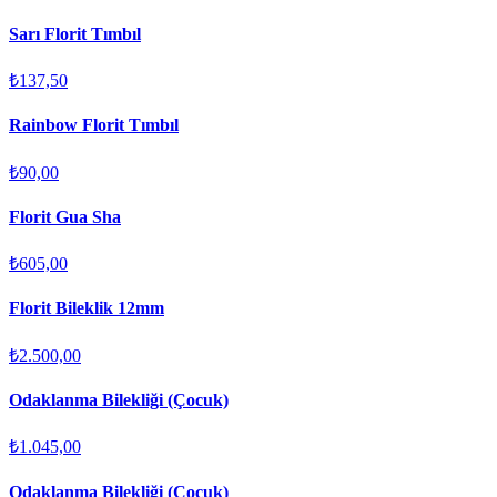
Sarı Florit Tımbıl
₺137,50
Rainbow Florit Tımbıl
₺90,00
Florit Gua Sha
₺605,00
Florit Bileklik 12mm
₺2.500,00
Odaklanma Bilekliği (Çocuk)
₺1.045,00
Odaklanma Bilekliği (Çocuk)