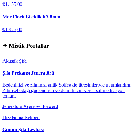
₺1.155,00
Mor Florit Bileklik 6A 8mm
₺1.925,00
✦
Mistik Portallar
Akustik Şifa
Şifa Frekansı Jeneratörü
Bedeninizi ve zihninizi antik Solfeggio titreşimleriyle uyumlandırın.
Zihinsel odağı güçlendiren ve derin huzur veren saf meditasyon
tonları.
Jeneratörü Aç
arrow_forward
Hizalanma Rehberi
Günün Şifa Levhası