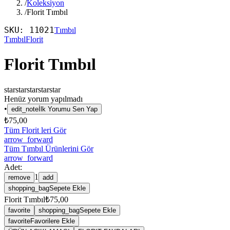
/
Koleksiyon
/
Florit Tımbıl
SKU:
11021
Tımbıl
Tımbıl
Florit
Florit Tımbıl
star
star
star
star
star
Henüz yorum yapılmadı
•
edit_note
İlk Yorumu Sen Yap
₺75,00
Tüm Florit leri Gör
arrow_forward
Tüm Tımbıl Ürünlerini Gör
arrow_forward
Adet:
1
remove
add
shopping_bag
Sepete Ekle
Florit Tımbıl
₺75,00
favorite
shopping_bag
Sepete Ekle
favorite
Favorilere Ekle