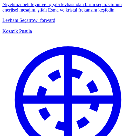
Niyetinizi belirleyin ve üç şifa levhasından birini seçin. Günün
enerjisel mesajını, şifalı Esma ve kristal frekansını keşfedin.
Levhanı Seç
arrow_forward
Kozmik Pusula