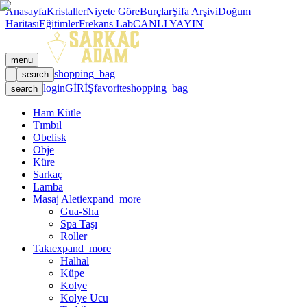
Anasayfa
Kristaller
Niyete Göre
Burçlar
Şifa Arşivi
Doğum
Haritası
Eğitimler
Frekans Lab
CANLI YAYIN
menu
shopping_bag
search
login
GİRİŞ
favorite
shopping_bag
search
Ham Kütle
Tımbıl
Obelisk
Obje
Küre
Sarkaç
Lamba
Masaj Aleti
expand_more
Gua-Sha
Spa Taşı
Roller
Takı
expand_more
Halhal
Küpe
Kolye
Kolye Ucu