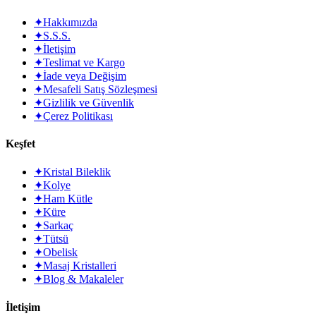
✦
Hakkımızda
✦
S.S.S.
✦
İletişim
✦
Teslimat ve Kargo
✦
İade veya Değişim
✦
Mesafeli Satış Sözleşmesi
✦
Gizlilik ve Güvenlik
✦
Çerez Politikası
Keşfet
✦
Kristal Bileklik
✦
Kolye
✦
Ham Kütle
✦
Küre
✦
Sarkaç
✦
Tütsü
✦
Obelisk
✦
Masaj Kristalleri
✦
Blog & Makaleler
İletişim