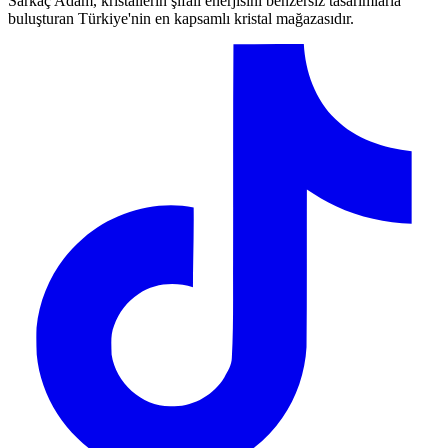
Sarkaç Adam, kristallerin şifalı enerjisini benzersiz tasarımlarla
buluşturan Türkiye'nin en kapsamlı kristal mağazasıdır.