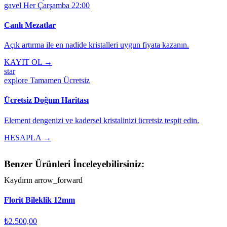
gavel
Her Çarşamba 22:00
Canlı Mezatlar
Açık artırma ile en nadide kristalleri uygun fiyata kazanın.
KAYIT OL →
star
explore
Tamamen Ücretsiz
Ücretsiz Doğum Haritası
Element dengenizi ve kadersel kristalinizi ücretsiz tespit edin.
HESAPLA →
Benzer Ürünleri İnceleyebilirsiniz:
Kaydırın
arrow_forward
Florit Bileklik 12mm
₺2.500,00