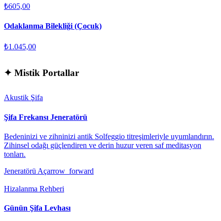
₺605,00
Odaklanma Bilekliği (Çocuk)
₺1.045,00
✦
Mistik Portallar
Akustik Şifa
Şifa Frekansı Jeneratörü
Bedeninizi ve zihninizi antik Solfeggio titreşimleriyle uyumlandırın.
Zihinsel odağı güçlendiren ve derin huzur veren saf meditasyon
tonları.
Jeneratörü Aç
arrow_forward
Hizalanma Rehberi
Günün Şifa Levhası