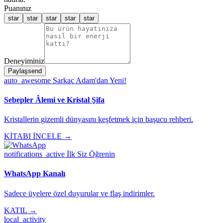
Puanınız
star
star
star
star
star
Deneyiminiz
Paylaş
send
auto_awesome
Sarkaç Adam'dan Yeni!
Sebepler Âlemi ve Kristal Şifa
Kristallerin gizemli dünyasını keşfetmek için başucu rehberi.
KİTABI İNCELE →
notifications_active
İlk Siz Öğrenin
WhatsApp Kanalı
Sadece üyelere özel duyurular ve flaş indirimler.
KATIL →
local_activity