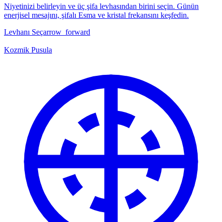
Niyetinizi belirleyin ve üç şifa levhasından birini seçin. Günün
enerjisel mesajını, şifalı Esma ve kristal frekansını keşfedin.
Levhanı Seç
arrow_forward
Kozmik Pusula