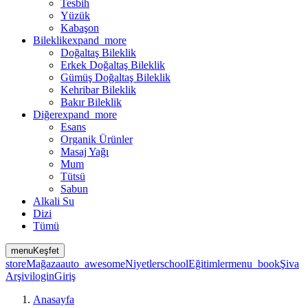
Tesbih
Yüzük
Kabaşon
Bileklik
expand_more
Doğaltaş Bileklik
Erkek Doğaltaş Bileklik
Gümüş Doğaltaş Bileklik
Kehribar Bileklik
Bakır Bileklik
Diğer
expand_more
Esans
Organik Ürünler
Masaj Yağı
Mum
Tütsü
Sabun
Alkali Su
Dizi
Tümü
menu
Keşfet
store
Mağaza
auto_awesome
Niyetler
school
Eğitimler
menu_book
Şiva
Arşivi
login
Giriş
Anasayfa