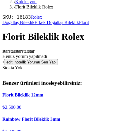
/
Koleksiyon
/
Florit Bileklik Rolex
SKU:
16183
Rolex
Doğaltaş Bileklik
Erkek Doğaltaş Bileklik
Florit
Florit Bileklik Rolex
star
star
star
star
star
Henüz yorum yapılmadı
•
edit_note
İlk Yorumu Sen Yap
Stokta Yok
Benzer ürünleri inceleyebilirsiniz:
Florit Bileklik 12mm
₺2.500,00
Rainbow Florit Bileklik 3mm