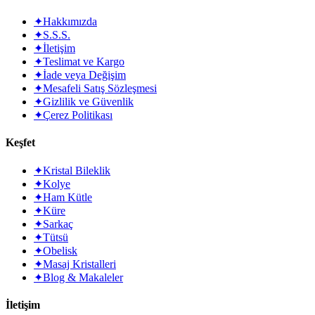
✦
Hakkımızda
✦
S.S.S.
✦
İletişim
✦
Teslimat ve Kargo
✦
İade veya Değişim
✦
Mesafeli Satış Sözleşmesi
✦
Gizlilik ve Güvenlik
✦
Çerez Politikası
Keşfet
✦
Kristal Bileklik
✦
Kolye
✦
Ham Kütle
✦
Küre
✦
Sarkaç
✦
Tütsü
✦
Obelisk
✦
Masaj Kristalleri
✦
Blog & Makaleler
İletişim