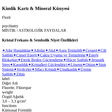
Kimlik Kartı & Mineral Künyesi
Florit
psychiatry
MİSTİK / ASTROLOJİK FAYDALAR
Kristal Frekans & Sembolik Niyet Özellikleri
✦
Ağır Hastalıklar
✦
Ağrılar
✦
Akıl
✦
Aura Temizliği
✦
Cesaret
✦
Cilt
Sağlığı
✦
Cinsel Enerji
✦
Çakra Uyumu ve Temizleme
✦
Enerji
Blokajları
✦
Eterik Beden Güçlendirme
✦
Hücre Sağlığı
✦
Jeopatik
Stres
✦
Kararlılık
✦
Kristalleri Güçlendirici
✦
Lösemi
✦
Otizm
✦
Sinir
Sistemi
✦
Sivilceler
✦
Şifacı Kristali
✦
Unutkanlık
✦
Üreme
Sağlığı
✦
Zihin
label
Diğer Adı
Fluorite, Flüorspar
weight
Özgül Ağırlık
3,0 – 3,3 g/cm³
functions
Kimyasal Formülü