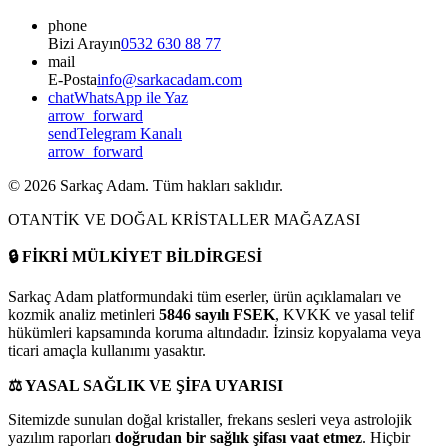
phone
Bizi Arayın
0532 630 88 77
mail
E-Posta
info@sarkacadam.com
chat
WhatsApp ile Yaz
arrow_forward
send
Telegram Kanalı
arrow_forward
©
2026
Sarkaç Adam. Tüm hakları saklıdır.
OTANTİK VE DOĞAL KRİSTALLER MAĞAZASI
🔒
FİKRİ MÜLKİYET BİLDİRGESİ
Sarkaç Adam platformundaki tüm eserler, ürün açıklamaları ve
kozmik analiz metinleri
5846 sayılı FSEK
, KVKK ve yasal telif
hükümleri kapsamında koruma altındadır. İzinsiz kopyalama veya
ticari amaçla kullanımı yasaktır.
⚖️
YASAL SAĞLIK VE ŞİFA UYARISI
Sitemizde sunulan doğal kristaller, frekans sesleri veya astrolojik
yazılım raporları
doğrudan bir sağlık şifası vaat etmez
. Hiçbir