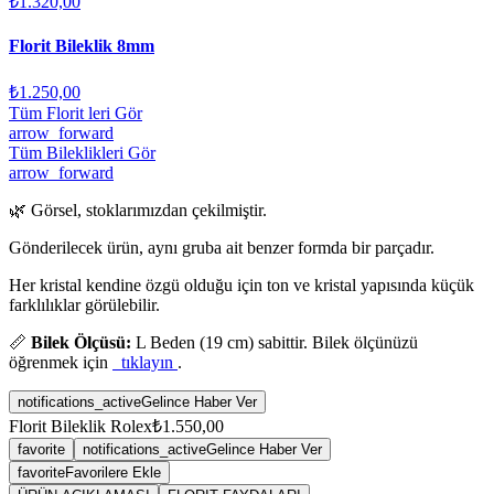
₺1.320,00
Florit Bileklik 8mm
₺1.250,00
Tüm Florit leri Gör
arrow_forward
Tüm Bileklikleri Gör
arrow_forward
🌿 Görsel, stoklarımızdan çekilmiştir.
Gönderilecek ürün, aynı gruba ait benzer formda bir parçadır.
Her kristal kendine özgü olduğu için ton ve kristal yapısında küçük
farklılıklar görülebilir.
📏
Bilek Ölçüsü:
L Beden (19 cm) sabittir. Bilek ölçünüzü
öğrenmek için
tıklayın
.
notifications_active
Gelince Haber Ver
Florit Bileklik Rolex
₺1.550,00
favorite
notifications_active
Gelince Haber Ver
favorite
Favorilere Ekle