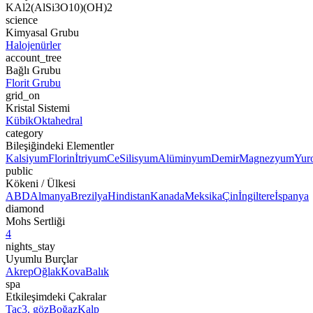
KAl2(AlSi3O10)(OH)2
science
Kimyasal Grubu
Halojenürler
account_tree
Bağlı Grubu
Florit Grubu
grid_on
Kristal Sistemi
Kübik
Oktahedral
category
Bileşiğindeki Elementler
Kalsiyum
Florin
İtriyum
Ce
Silisyum
Alüminyum
Demir
Magnezyum
Yur
public
Kökeni / Ülkesi
ABD
Almanya
Brezilya
Hindistan
Kanada
Meksika
Çin
İngiltere
İspanya
diamond
Mohs Sertliği
4
nights_stay
Uyumlu Burçlar
Akrep
Oğlak
Kova
Balık
spa
Etkileşimdeki Çakralar
Taç
3. göz
Boğaz
Kalp