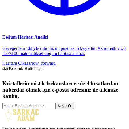
Doğum Haritası Analizi
Gezegenlerin diliyle ruhunuzun pusulasını keşfedin. Astromath v5.0
ile %100 matematiksel doğum haritası analizi.
Haritanı Çıkar
arrow_forward
star
Kozmik Bülten
star
Kristallerin mistik frekansları ve özel fırsatlardan
haberdar olmak için e-posta adresiniz ile ailemize
katılın.
Kayıt Ol