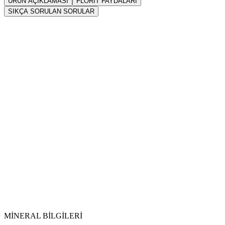
ÜRÜN AÇIKLAMASI
FLORIT FAYDALARI
SIKÇA SORULAN SORULAR
Sarkaç
Florit
Florit (Fluorite)
Doğrudan
içme suyuna veya eliksir bardaklarına atılmamalıdır.
Vikipedi Florit
makalesine
MİNERAL BİLGİLERİ