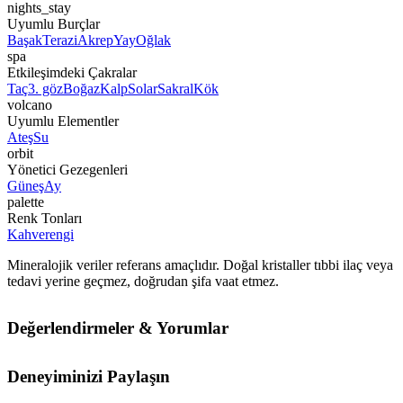
nights_stay
Uyumlu Burçlar
Başak
Terazi
Akrep
Yay
Oğlak
spa
Etkileşimdeki Çakralar
Taç
3. göz
Boğaz
Kalp
Solar
Sakral
Kök
volcano
Uyumlu Elementler
Ateş
Su
orbit
Yönetici Gezegenleri
Güneş
Ay
palette
Renk Tonları
Kahverengi
Mineralojik veriler referans amaçlıdır. Doğal kristaller tıbbi ilaç veya
tedavi yerine geçmez, doğrudan şifa vaat etmez.
Değerlendirmeler & Yorumlar
Deneyiminizi Paylaşın