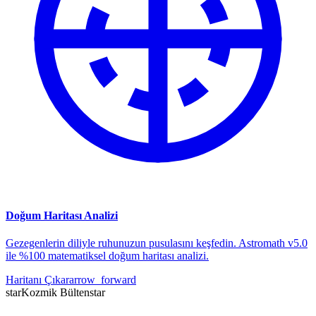
Doğum Haritası Analizi
Gezegenlerin diliyle ruhunuzun pusulasını keşfedin. Astromath v5.0
ile %100 matematiksel doğum haritası analizi.
Haritanı Çıkar
arrow_forward
star
Kozmik Bülten
star