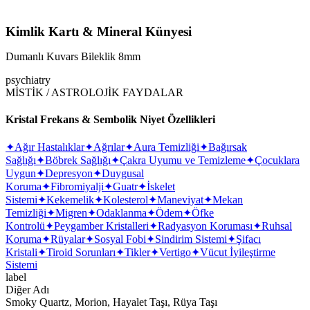
Kimlik Kartı & Mineral Künyesi
Dumanlı Kuvars Bileklik 8mm
psychiatry
MİSTİK / ASTROLOJİK FAYDALAR
Kristal Frekans & Sembolik Niyet Özellikleri
✦
Ağır Hastalıklar
✦
Ağrılar
✦
Aura Temizliği
✦
Bağırsak
Sağlığı
✦
Böbrek Sağlığı
✦
Çakra Uyumu ve Temizleme
✦
Çocuklara
Uygun
✦
Depresyon
✦
Duygusal
Koruma
✦
Fibromiyalji
✦
Guatr
✦
İskelet
Sistemi
✦
Kekemelik
✦
Kolesterol
✦
Maneviyat
✦
Mekan
Temizliği
✦
Migren
✦
Odaklanma
✦
Ödem
✦
Öfke
Kontrolü
✦
Peygamber Kristalleri
✦
Radyasyon Koruması
✦
Ruhsal
Koruma
✦
Rüyalar
✦
Sosyal Fobi
✦
Sindirim Sistemi
✦
Şifacı
Kristali
✦
Tiroid Sorunları
✦
Tikler
✦
Vertigo
✦
Vücut İyileştirme
Sistemi
label
Diğer Adı
Smoky Quartz, Morion, Hayalet Taşı, Rüya Taşı