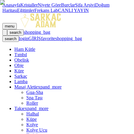
Anasayfa
Kristaller
Niyete Göre
Burçlar
Şifa Arşivi
Doğum
Haritası
Eğitimler
Frekans Lab
CANLI YAYIN
menu
shopping_bag
search
login
GİRİŞ
favorite
shopping_bag
search
Ham Kütle
Tımbıl
Obelisk
Obje
Küre
Sarkaç
Lamba
Masaj Aleti
expand_more
Gua-Sha
Spa Taşı
Roller
Takı
expand_more
Halhal
Küpe
Kolye
Kolye Ucu