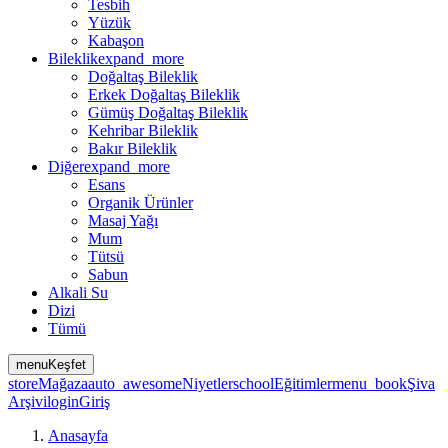
Tesbih
Yüzük
Kabaşon
Bileklik
expand_more
Doğaltaş Bileklik
Erkek Doğaltaş Bileklik
Gümüş Doğaltaş Bileklik
Kehribar Bileklik
Bakır Bileklik
Diğer
expand_more
Esans
Organik Ürünler
Masaj Yağı
Mum
Tütsü
Sabun
Alkali Su
Dizi
Tümü
menu
Keşfet
store
Mağaza
auto_awesome
Niyetler
school
Eğitimler
menu_book
Şiva
Arşivi
login
Giriş
Anasayfa