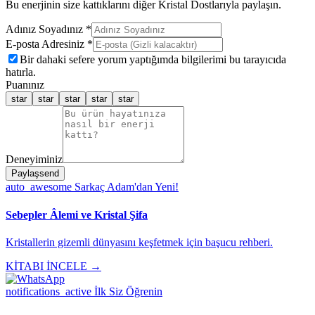
Bu enerjinin size kattıklarını diğer Kristal Dostlarıyla paylaşın.
Adınız Soyadınız *
E-posta Adresiniz *
Bir dahaki sefere yorum yaptığımda bilgilerimi bu tarayıcıda
hatırla.
Puanınız
star
star
star
star
star
Deneyiminiz
Paylaş
send
auto_awesome
Sarkaç Adam'dan Yeni!
Sebepler Âlemi ve Kristal Şifa
Kristallerin gizemli dünyasını keşfetmek için başucu rehberi.
KİTABI İNCELE →
notifications_active
İlk Siz Öğrenin