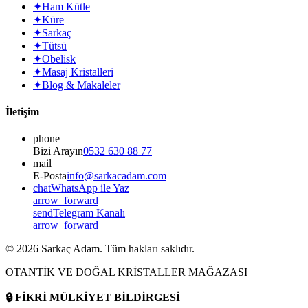
✦
Ham Kütle
✦
Küre
✦
Sarkaç
✦
Tütsü
✦
Obelisk
✦
Masaj Kristalleri
✦
Blog & Makaleler
İletişim
phone
Bizi Arayın
0532 630 88 77
mail
E-Posta
info@sarkacadam.com
chat
WhatsApp ile Yaz
arrow_forward
send
Telegram Kanalı
arrow_forward
©
2026
Sarkaç Adam. Tüm hakları saklıdır.
OTANTİK VE DOĞAL KRİSTALLER MAĞAZASI
🔒
FİKRİ MÜLKİYET BİLDİRGESİ