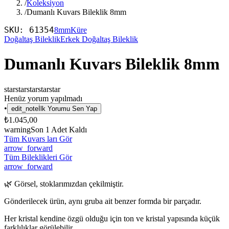
/
Koleksiyon
/
Dumanlı Kuvars Bileklik 8mm
SKU:
61354
8mm
Küre
Doğaltaş Bileklik
Erkek Doğaltaş Bileklik
Dumanlı Kuvars Bileklik 8mm
star
star
star
star
star
Henüz yorum yapılmadı
•
edit_note
İlk Yorumu Sen Yap
₺1.045,00
warning
Son
1
Adet Kaldı
Tüm Kuvars ları Gör
arrow_forward
Tüm Bileklikleri Gör
arrow_forward
🌿 Görsel, stoklarımızdan çekilmiştir.
Gönderilecek ürün, aynı gruba ait benzer formda bir parçadır.
Her kristal kendine özgü olduğu için ton ve kristal yapısında küçük
farklılıklar görülebilir.