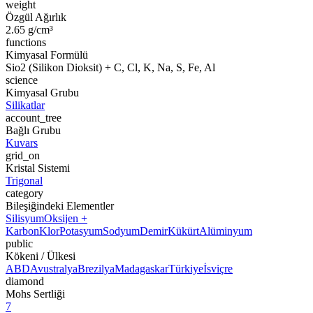
weight
Özgül Ağırlık
2.65 g/cm³
functions
Kimyasal Formülü
Sio2 (Silikon Dioksit) + C, Cl, K, Na, S, Fe, Al
science
Kimyasal Grubu
Silikatlar
account_tree
Bağlı Grubu
Kuvars
grid_on
Kristal Sistemi
Trigonal
category
Bileşiğindeki Elementler
Silisyum
Oksijen +
Karbon
Klor
Potasyum
Sodyum
Demir
Kükürt
Alüminyum
public
Kökeni / Ülkesi
ABD
Avustralya
Brezilya
Madagaskar
Türkiye
İsviçre
diamond
Mohs Sertliği
7