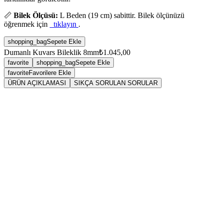
📏
Bilek Ölçüsü:
L Beden (19 cm) sabittir. Bilek ölçünüzü
öğrenmek için
tıklayın
.
shopping_bag
Sepete Ekle
Dumanlı Kuvars Bileklik 8mm
₺1.045,00
favorite
shopping_bag
Sepete Ekle
favorite
Favorilere Ekle
ÜRÜN AÇIKLAMASI
SIKÇA SORULAN SORULAR