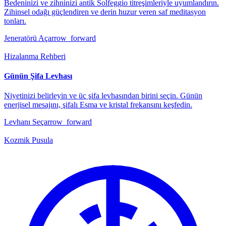
Bedeninizi ve zihninizi antik Solfeggio titreşimleriyle uyumlandırın.
Zihinsel odağı güçlendiren ve derin huzur veren saf meditasyon
tonları.
Jeneratörü Aç
arrow_forward
Hizalanma Rehberi
Günün Şifa Levhası
Niyetinizi belirleyin ve üç şifa levhasından birini seçin. Günün
enerjisel mesajını, şifalı Esma ve kristal frekansını keşfedin.
Levhanı Seç
arrow_forward
Kozmik Pusula