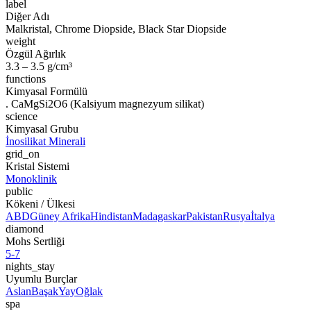
label
Diğer Adı
Malkristal, Chrome Diopside, Black Star Diopside
weight
Özgül Ağırlık
3.3 – 3.5 g/cm³
functions
Kimyasal Formülü
. CaMgSi2O6 (Kalsiyum magnezyum silikat)
science
Kimyasal Grubu
İnosilikat Minerali
grid_on
Kristal Sistemi
Monoklinik
public
Kökeni / Ülkesi
ABD
Güney Afrika
Hindistan
Madagaskar
Pakistan
Rusya
İtalya
diamond
Mohs Sertliği
5-7
nights_stay
Uyumlu Burçlar
Aslan
Başak
Yay
Oğlak
spa