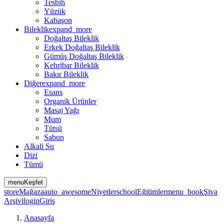
Tesbih
Yüzük
Kabaşon
Bileklik
expand_more
Doğaltaş Bileklik
Erkek Doğaltaş Bileklik
Gümüş Doğaltaş Bileklik
Kehribar Bileklik
Bakır Bileklik
Diğer
expand_more
Esans
Organik Ürünler
Masaj Yağı
Mum
Tütsü
Sabun
Alkali Su
Dizi
Tümü
menu
Keşfet
store
Mağaza
auto_awesome
Niyetler
school
Eğitimler
menu_book
Şiva
Arşivi
login
Giriş
Anasayfa