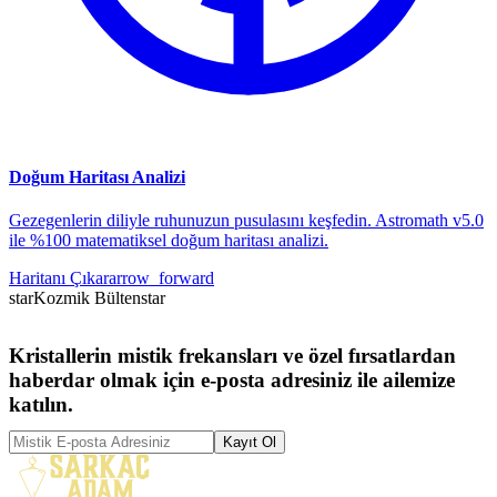
Doğum Haritası Analizi
Gezegenlerin diliyle ruhunuzun pusulasını keşfedin. Astromath v5.0
ile %100 matematiksel doğum haritası analizi.
Haritanı Çıkar
arrow_forward
star
Kozmik Bülten
star
Kristallerin mistik frekansları ve özel fırsatlardan
haberdar olmak için e-posta adresiniz ile ailemize
katılın.
Kayıt Ol