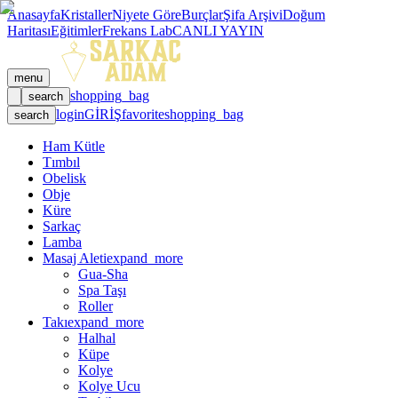
Anasayfa
Kristaller
Niyete Göre
Burçlar
Şifa Arşivi
Doğum
Haritası
Eğitimler
Frekans Lab
CANLI YAYIN
menu
shopping_bag
search
login
GİRİŞ
favorite
shopping_bag
search
Ham Kütle
Tımbıl
Obelisk
Obje
Küre
Sarkaç
Lamba
Masaj Aleti
expand_more
Gua-Sha
Spa Taşı
Roller
Takı
expand_more
Halhal
Küpe
Kolye
Kolye Ucu