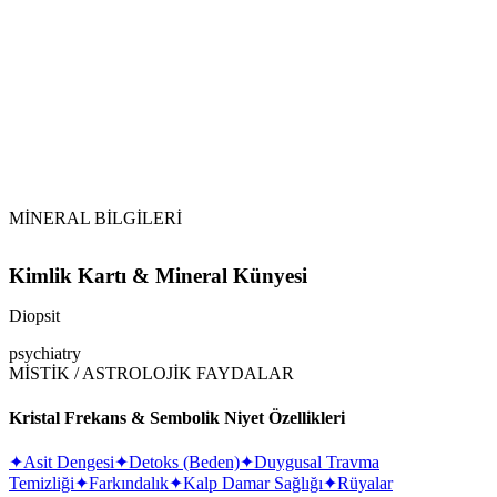
Ay Banyosu:
Diopsit
MİNERAL BİLGİLERİ
Kimlik Kartı & Mineral Künyesi
Diopsit
psychiatry
MİSTİK / ASTROLOJİK FAYDALAR
Kristal Frekans & Sembolik Niyet Özellikleri
✦
Asit Dengesi
✦
Detoks (Beden)
✦
Duygusal Travma
Temizliği
✦
Farkındalık
✦
Kalp Damar Sağlığı
✦
Rüyalar