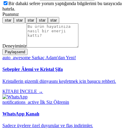
Bir dahaki sefere yorum yaptığımda bilgilerimi bu tarayıcıda
hatırla.
Puanınız
star
star
star
star
star
Deneyiminiz
Paylaş
send
auto_awesome
Sarkaç Adam'dan Yeni!
Sebepler Âlemi ve Kristal Şifa
Kristallerin gizemli dünyasını keşfetmek için başucu rehberi.
KİTABI İNCELE →
notifications_active
İlk Siz Öğrenin
WhatsApp Kanalı
Sadece üyelere özel duyurular ve flaş indirimler.