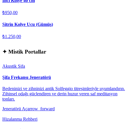
İnci Kolye 40 cm
₺950,00
Sitrin Kolye Ucu (Gümüş)
₺1.250,00
✦
Mistik Portallar
Akustik Şifa
Şifa Frekansı Jeneratörü
Bedeninizi ve zihninizi antik Solfeggio titreşimleriyle uyumlandırın.
Zihinsel odağı güçlendiren ve derin huzur veren saf meditasyon
tonları.
Jeneratörü Aç
arrow_forward
Hizalanma Rehberi