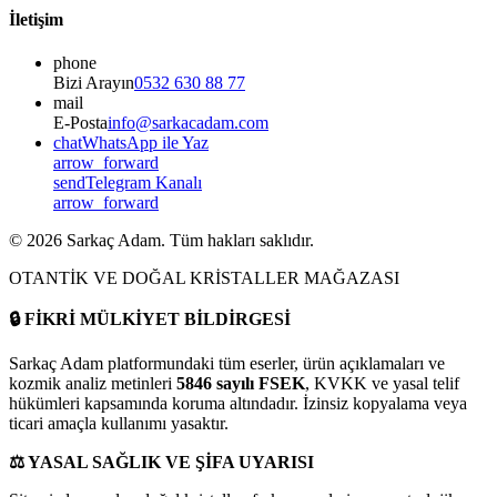
İletişim
phone
Bizi Arayın
0532 630 88 77
mail
E-Posta
info@sarkacadam.com
chat
WhatsApp ile Yaz
arrow_forward
send
Telegram Kanalı
arrow_forward
©
2026
Sarkaç Adam. Tüm hakları saklıdır.
OTANTİK VE DOĞAL KRİSTALLER MAĞAZASI
🔒
FİKRİ MÜLKİYET BİLDİRGESİ
Sarkaç Adam platformundaki tüm eserler, ürün açıklamaları ve
kozmik analiz metinleri
5846 sayılı FSEK
, KVKK ve yasal telif
hükümleri kapsamında koruma altındadır. İzinsiz kopyalama veya
ticari amaçla kullanımı yasaktır.
⚖️
YASAL SAĞLIK VE ŞİFA UYARISI