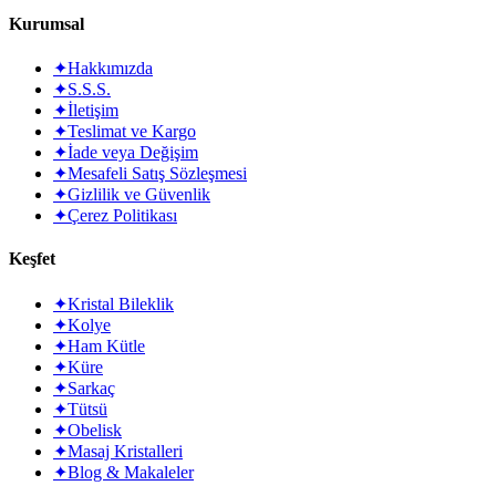
Kurumsal
✦
Hakkımızda
✦
S.S.S.
✦
İletişim
✦
Teslimat ve Kargo
✦
İade veya Değişim
✦
Mesafeli Satış Sözleşmesi
✦
Gizlilik ve Güvenlik
✦
Çerez Politikası
Keşfet
✦
Kristal Bileklik
✦
Kolye
✦
Ham Kütle
✦
Küre
✦
Sarkaç
✦
Tütsü
✦
Obelisk
✦
Masaj Kristalleri
✦
Blog & Makaleler