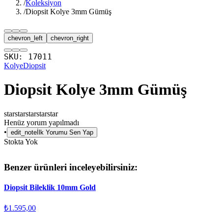
/
Koleksiyon
/
Diopsit Kolye 3mm Gümüş
chevron_left
chevron_right
SKU:
17011
Kolye
Diopsit
Diopsit Kolye 3mm Gümüş
star
star
star
star
star
Henüz yorum yapılmadı
•
edit_note
İlk Yorumu Sen Yap
Stokta Yok
Benzer ürünleri inceleyebilirsiniz:
Diopsit Bileklik 10mm Gold
₺1.595,00