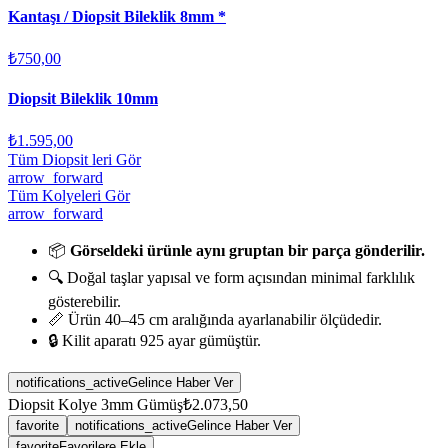
Kantaşı / Diopsit Bileklik 8mm *
₺750,00
Diopsit Bileklik 10mm
₺1.595,00
Tüm Diopsit leri Gör
arrow_forward
Tüm Kolyeleri Gör
arrow_forward
📦
Görseldeki ürünle aynı gruptan bir parça gönderilir.
🔍 Doğal taşlar yapısal ve form açısından minimal farklılık
gösterebilir.
📏 Ürün 40–45 cm aralığında ayarlanabilir ölçüdedir.
🔒 Kilit aparatı 925 ayar gümüştür.
notifications_active
Gelince Haber Ver
Diopsit Kolye 3mm Gümüş
₺2.073,50
favorite
notifications_active
Gelince Haber Ver
favorite
Favorilere Ekle