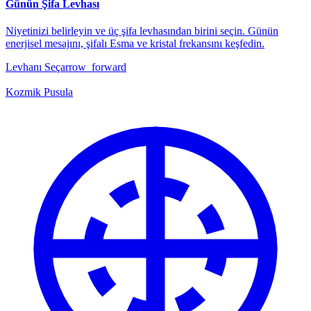
Günün Şifa Levhası
Niyetinizi belirleyin ve üç şifa levhasından birini seçin. Günün
enerjisel mesajını, şifalı Esma ve kristal frekansını keşfedin.
Levhanı Seç
arrow_forward
Kozmik Pusula