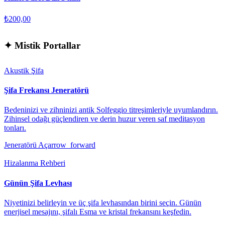
₺200,00
✦
Mistik Portallar
Akustik Şifa
Şifa Frekansı Jeneratörü
Bedeninizi ve zihninizi antik Solfeggio titreşimleriyle uyumlandırın.
Zihinsel odağı güçlendiren ve derin huzur veren saf meditasyon
tonları.
Jeneratörü Aç
arrow_forward
Hizalanma Rehberi
Günün Şifa Levhası
Niyetinizi belirleyin ve üç şifa levhasından birini seçin. Günün
enerjisel mesajını, şifalı Esma ve kristal frekansını keşfedin.