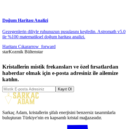
Doğum Haritası Analizi
Gezegenlerin diliyle ruhunuzun pusulasını keşfedin. Astromath v5.0
ile %100 matematiksel doğum haritası analizi.
Haritanı Çıkar
arrow_forward
star
Kozmik Bülten
star
Kristallerin mistik frekansları ve özel fırsatlardan
haberdar olmak için e-posta adresiniz ile ailemize
katılın.
Kayıt Ol
Sarkaç Adam, kristallerin şifalı enerjisini benzersiz tasarımlarla
buluşturan Türkiye'nin en kapsamlı kristal mağazasıdır.