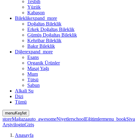
Tesbih
Yüzük
Kabaşon
Bileklik
expand_more
Doğaltaş Bileklik
Erkek Doğaltaş Bileklik
Gümüş Doğaltaş Bileklik
Kehribar Bileklik
Bakır Bileklik
Diğer
expand_more
Esans
Organik Ürünler
Masaj Yağı
Mum
Tütsü
Sabun
Alkali Su
Dizi
Tümü
menu
Keşfet
store
Mağaza
auto_awesome
Niyetler
school
Eğitimler
menu_book
Şiva
Arşivi
login
Giriş
Anasayfa