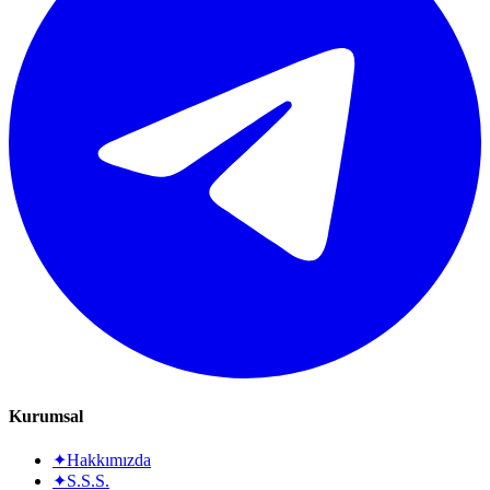
Kurumsal
✦
Hakkımızda
✦
S.S.S.