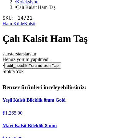
/
Koleksiyon
/
Çalı Kalsit Ham Taş
SKU:
14721
Ham Kütle
Kalsit
Çalı Kalsit Ham Taş
star
star
star
star
star
Henüz yorum yapılmadı
•
edit_note
İlk Yorumu Sen Yap
Stokta Yok
Benzer ürünleri inceleyebilirsiniz:
Yeşil Kalsit Bileklik 8mm Gold
₺1.265,00
Mavi Kalsit Bileklik 8 mm