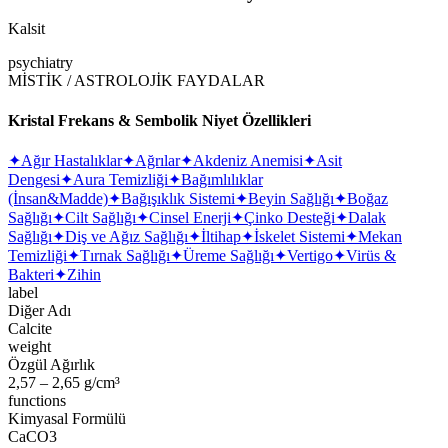
Kalsit
psychiatry
MİSTİK / ASTROLOJİK FAYDALAR
Kristal Frekans & Sembolik Niyet Özellikleri
✦
Ağır Hastalıklar
✦
Ağrılar
✦
Akdeniz Anemisi
✦
Asit
Dengesi
✦
Aura Temizliği
✦
Bağımlılıklar
(İnsan&Madde)
✦
Bağışıklık Sistemi
✦
Beyin Sağlığı
✦
Boğaz
Sağlığı
✦
Cilt Sağlığı
✦
Cinsel Enerji
✦
Çinko Desteği
✦
Dalak
Sağlığı
✦
Diş ve Ağız Sağlığı
✦
İltihap
✦
İskelet Sistemi
✦
Mekan
Temizliği
✦
Tırnak Sağlığı
✦
Üreme Sağlığı
✦
Vertigo
✦
Virüs &
Bakteri
✦
Zihin
label
Diğer Adı
Calcite
weight
Özgül Ağırlık
2,57 – 2,65 g/cm³
functions
Kimyasal Formülü
CaCO3