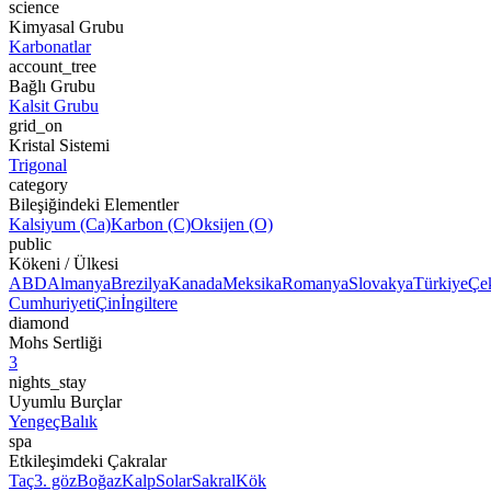
science
Kimyasal Grubu
Karbonatlar
account_tree
Bağlı Grubu
Kalsit Grubu
grid_on
Kristal Sistemi
Trigonal
category
Bileşiğindeki Elementler
Kalsiyum (Ca)
Karbon (C)
Oksijen (O)
public
Kökeni / Ülkesi
ABD
Almanya
Brezilya
Kanada
Meksika
Romanya
Slovakya
Türkiye
Çe
Cumhuriyeti
Çin
İngiltere
diamond
Mohs Sertliği
3
nights_stay
Uyumlu Burçlar
Yengeç
Balık
spa
Etkileşimdeki Çakralar
Taç
3. göz
Boğaz
Kalp
Solar
Sakral
Kök