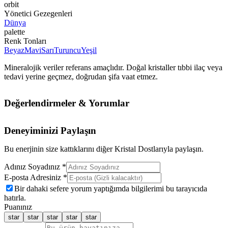
orbit
Yönetici Gezegenleri
Dünya
palette
Renk Tonları
Beyaz
Mavi
Sarı
Turuncu
Yeşil
Mineralojik veriler referans amaçlıdır. Doğal kristaller tıbbi ilaç veya
tedavi yerine geçmez, doğrudan şifa vaat etmez.
Değerlendirmeler & Yorumlar
Deneyiminizi Paylaşın
Bu enerjinin size kattıklarını diğer Kristal Dostlarıyla paylaşın.
Adınız Soyadınız *
E-posta Adresiniz *
Bir dahaki sefere yorum yaptığımda bilgilerimi bu tarayıcıda
hatırla.
Puanınız
star
star
star
star
star