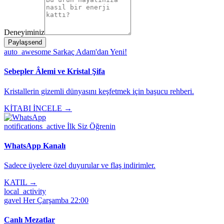
Deneyiminiz
Paylaş
send
auto_awesome
Sarkaç Adam'dan Yeni!
Sebepler Âlemi ve Kristal Şifa
Kristallerin gizemli dünyasını keşfetmek için başucu rehberi.
KİTABI İNCELE →
notifications_active
İlk Siz Öğrenin
WhatsApp Kanalı
Sadece üyelere özel duyurular ve flaş indirimler.
KATIL →
local_activity
gavel
Her Çarşamba 22:00
Canlı Mezatlar