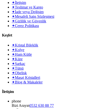
✦
İletişim
✦
Teslimat ve Kargo
✦
İade veya Değişim
✦
Mesafeli Satış Sözleşmesi
✦
Gizlilik ve Güvenlik
✦
Çerez Politikası
Keşfet
✦
Kristal Bileklik
✦
Kolye
✦
Ham Kütle
✦
Küre
✦
Sarkaç
✦
Tütsü
✦
Obelisk
✦
Masaj Kristalleri
✦
Blog & Makaleler
İletişim
phone
Bizi Arayın
0532 630 88 77