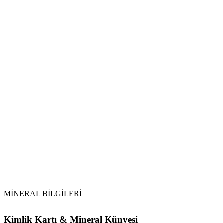
Arındırma Yöntemleri:
selenit
Tütsüleme:
Kimyasallardan Korunma:
kalsit
Temizlik Sıklığı:
MİNERAL BİLGİLERİ
Kimlik Kartı & Mineral Künyesi