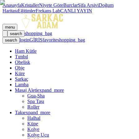
Anasayfa
Kristaller
Niyete Göre
Burçlar
Şifa Arşivi
Doğum
Haritası
Eğitimler
Frekans Lab
CANLI YAYIN
menu
shopping_bag
search
login
GİRİŞ
favorite
shopping_bag
search
Ham Kütle
Tımbıl
Obelisk
Obje
Küre
Sarkaç
Lamba
Masaj Aleti
expand_more
Gua-Sha
Spa Taşı
Roller
Takı
expand_more
Halhal
Küpe
Kolye
Kolye Ucu