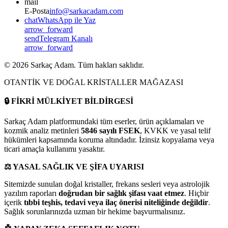
mail
E-Posta
info@sarkacadam.com
chat
WhatsApp ile Yaz
arrow_forward
send
Telegram Kanalı
arrow_forward
©
2026
Sarkaç Adam. Tüm hakları saklıdır.
OTANTİK VE DOĞAL KRİSTALLER MAĞAZASI
🔒
FİKRİ MÜLKİYET BİLDİRGESİ
Sarkaç Adam platformundaki tüm eserler, ürün açıklamaları ve
kozmik analiz metinleri
5846 sayılı FSEK
, KVKK ve yasal telif
hükümleri kapsamında koruma altındadır. İzinsiz kopyalama veya
ticari amaçla kullanımı yasaktır.
⚖️
YASAL SAĞLIK VE ŞİFA UYARISI
Sitemizde sunulan doğal kristaller, frekans sesleri veya astrolojik
yazılım raporları
doğrudan bir sağlık şifası vaat etmez
. Hiçbir
içerik
tıbbi teşhis, tedavi veya ilaç önerisi niteliğinde değildir
.
Sağlık sorunlarınızda uzman bir hekime başvurmalısınız.