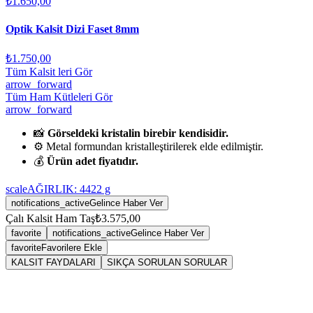
₺1.650,00
Optik Kalsit Dizi Faset 8mm
₺1.750,00
Tüm Kalsit leri Gör
arrow_forward
Tüm Ham Kütleleri Gör
arrow_forward
📸
Görseldeki kristalin birebir kendisidir.
⚙️ Metal formundan kristalleştirilerek elde edilmiştir.
💰
Ürün adet fiyatıdır.
scale
AĞIRLIK:
4422
g
notifications_active
Gelince Haber Ver
Çalı Kalsit Ham Taş
₺3.575,00
favorite
notifications_active
Gelince Haber Ver
favorite
Favorilere Ekle
KALSIT FAYDALARI
SIKÇA SORULAN SORULAR