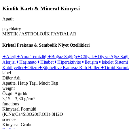
Kimlik Kartı & Mineral Künyesi
Apatit
psychiatry
MİSTİK / ASTROLOJİK FAYDALAR
Kristal Frekans & Sembolik Niyet Özellikleri
✦
Alerji
✦
Aura Temizliği
✦
Boğaz Sağlığı
✦
Çölyak
✦
Diş ve Ağız Sağl
Alerjisi
✦
Haşimato
✦
Hitabet
✦
Hiperaktivite
✦
İletişim
✦
İskelet Sistemi
Kabiliyetler
✦
Otizm
✦
Şüpheli ve Kararsız Ruh Halleri
✦
Tiroid Sorunl
label
Diğer Adı
Apatite, Hatip Taşı, Mucit Taşı
weight
Özgül Ağırlık
3,15 – 3,30 g/cm³
functions
Kimyasal Formülü
(K,Na)Ca4Si8O20(F,OH)·8H2O
science
Kimyasal Grubu