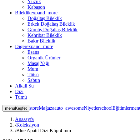
Yüzük
Kabaşon
Bileklik
expand_more
Doğaltaş Bileklik
Erkek Doğaltaş Bileklik
Gümüş Doğaltaş Bileklik
Kehribar Bileklik
Bakır Bileklik
Diğer
expand_more
Esans
Organik Ürünler
Masaj Yağı
Mum
Tütsü
Sabun
Alkali Su
Dizi
Tümü
store
Mağaza
auto_awesome
Niyetler
school
Eğitimler
men
menu
Keşfet
Anasayfa
/
Koleksiyon
/
Blue Apatit Dizi Küp 4 mm