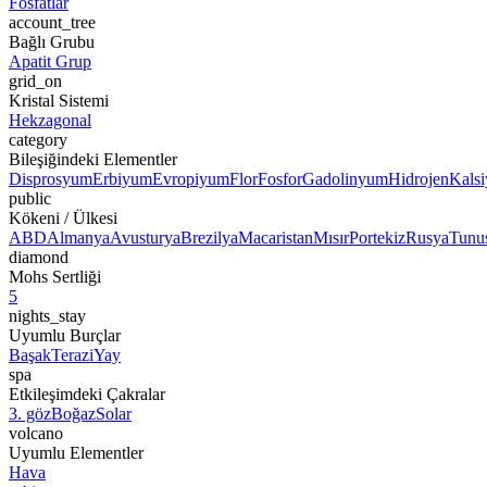
Fosfatlar
account_tree
Bağlı Grubu
Apatit Grup
grid_on
Kristal Sistemi
Hekzagonal
category
Bileşiğindeki Elementler
Disprosyum
Erbiyum
Evropiyum
Flor
Fosfor
Gadolinyum
Hidrojen
Kals
public
Kökeni / Ülkesi
ABD
Almanya
Avusturya
Brezilya
Macaristan
Mısır
Portekiz
Rusya
Tunu
diamond
Mohs Sertliği
5
nights_stay
Uyumlu Burçlar
Başak
Terazi
Yay
spa
Etkileşimdeki Çakralar
3. göz
Boğaz
Solar
volcano
Uyumlu Elementler
Hava