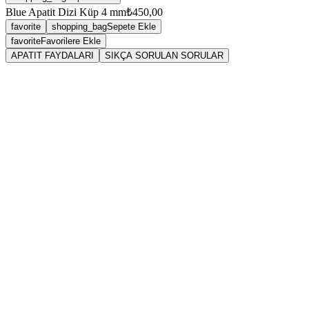
Blue Apatit Dizi Küp 4 mm
₺450,00
favorite
shopping_bag
Sepete Ekle
favorite
Favorilere Ekle
APATIT FAYDALARI
SIKÇA SORULAN SORULAR