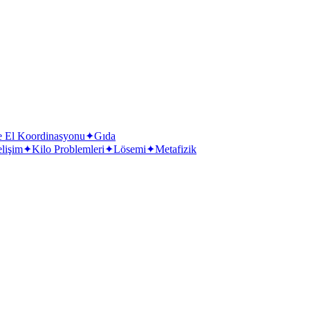
e El Koordinasyonu
✦
Gıda
elişim
✦
Kilo Problemleri
✦
Lösemi
✦
Metafizik