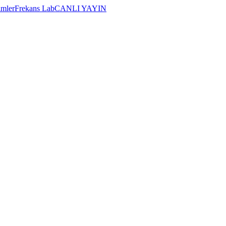
imler
Frekans Lab
CANLI YAYIN