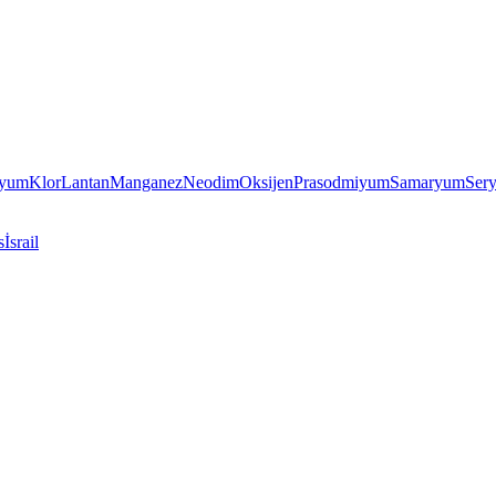
iyum
Klor
Lantan
Manganez
Neodim
Oksijen
Prasodmiyum
Samaryum
Ser
s
İsrail