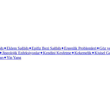
ığı
✦
Eklem Sağlığı
✦
Epifiz Bezi Sağlığı
✦
Ergenlik Problemleri
✦
Göz v
✦
Jineolojik Enfeksiyonlar
✦
Kendini Keşfetme
✦
Kekemelik
✦
Kişisel G
arı
✦
Yin Yang