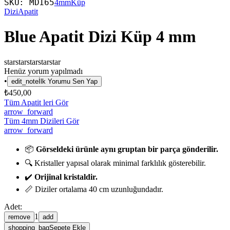
SKU:
MD165
4mm
Küp
Dizi
Apatit
Blue Apatit Dizi Küp 4 mm
star
star
star
star
star
Henüz yorum yapılmadı
•
edit_note
İlk Yorumu Sen Yap
₺450,00
Tüm Apatit leri Gör
arrow_forward
Tüm 4mm Dizileri Gör
arrow_forward
📦
Görseldeki ürünle aynı gruptan bir parça gönderilir.
🔍 Kristaller yapısal olarak minimal farklılık gösterebilir.
✔️
Orijinal kristaldir.
📏 Diziler ortalama 40 cm uzunluğundadır.
Adet:
1
remove
add
shopping_bag
Sepete Ekle