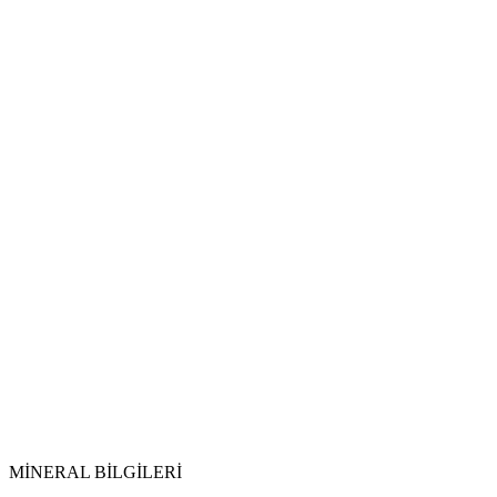
Kemik ve Diş Sağlığı:
Metabolizma ve Kilo Kontrolü:
Koordinasyon ve Motor Beceriler:
Dolaşım ve Tansiyon:
Konuşma Bozuklukları:
Tütsüleme:
Selenit ile Temizlik:
Topraklama:
Ay Işığı:
MİNERAL BİLGİLERİ