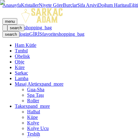
Anasayfa
Kristaller
Niyete Göre
Burçlar
Şifa Arşivi
Doğum Haritası
Eğit
menu
shopping_bag
search
login
GİRİŞ
favorite
shopping_bag
search
Ham Kütle
Tımbıl
Obelisk
Obje
Küre
Sarkaç
Lamba
Masaj Aleti
expand_more
Gua-Sha
Spa Taşı
Roller
Takı
expand_more
Halhal
Küpe
Kolye
Kolye Ucu
Tesbih