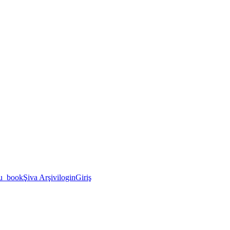
u_book
Şiva Arşivi
login
Giriş