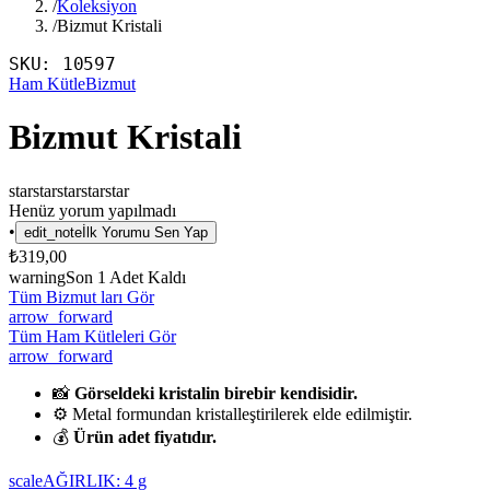
/
Koleksiyon
/
Bizmut Kristali
SKU:
10597
Ham Kütle
Bizmut
Bizmut Kristali
star
star
star
star
star
Henüz yorum yapılmadı
•
edit_note
İlk Yorumu Sen Yap
₺319,00
warning
Son
1
Adet Kaldı
Tüm Bizmut ları Gör
arrow_forward
Tüm Ham Kütleleri Gör
arrow_forward
📸
Görseldeki kristalin birebir kendisidir.
⚙️ Metal formundan kristalleştirilerek elde edilmiştir.
💰
Ürün adet fiyatıdır.
scale
AĞIRLIK:
4
g