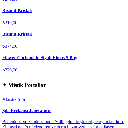
Bizmut Kristali
₺319,00
Bizmut Kristali
₺374,00
Flower Carbonado Siyah Elmas S Boy
₺220,00
✦
Mistik Portallar
Akustik Şifa
Şifa Frekansı Jeneratörü
Bedeninizi ve zihninizi antik Solfeggio titreşimleriyle uyumlandırın.
Zihinsel odağı güçlendiren ve derin huzur veren saf meditasyon