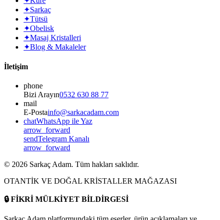
✦
Küre
✦
Sarkaç
✦
Tütsü
✦
Obelisk
✦
Masaj Kristalleri
✦
Blog & Makaleler
İletişim
phone
Bizi Arayın
0532 630 88 77
mail
E-Posta
info@sarkacadam.com
chat
WhatsApp ile Yaz
arrow_forward
send
Telegram Kanalı
arrow_forward
©
2026
Sarkaç Adam. Tüm hakları saklıdır.
OTANTİK VE DOĞAL KRİSTALLER MAĞAZASI
🔒
FİKRİ MÜLKİYET BİLDİRGESİ
Sarkaç Adam platformundaki tüm eserler, ürün açıklamaları ve