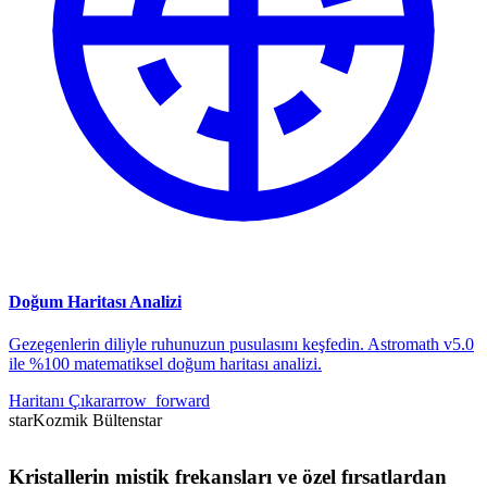
Doğum Haritası Analizi
Gezegenlerin diliyle ruhunuzun pusulasını keşfedin. Astromath v5.0
ile %100 matematiksel doğum haritası analizi.
Haritanı Çıkar
arrow_forward
star
Kozmik Bülten
star
Kristallerin mistik frekansları ve özel fırsatlardan