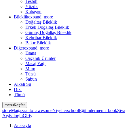
Tesbih
Yüzük
Kabaşon
Bileklik
expand_more
Doğaltaş Bileklik
Erkek Doğaltaş Bileklik
Gümüş Doğaltaş Bileklik
Kehribar Bileklik
Bakır Bileklik
Diğer
expand_more
Esans
Organik Ürünler
Masaj Yağı
Mum
Tütsü
Sabun
Alkali Su
Dizi
Tümü
menu
Keşfet
store
Mağaza
auto_awesome
Niyetler
school
Eğitimler
menu_book
Şiva
Arşivi
login
Giriş
Anasayfa