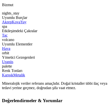
Bizmut
nights_stay
Uyumlu Burçlar
Akrep
Kova
Yay
spa
Etkileşimdeki Çakralar
Taç
volcano
Uyumlu Elementler
Hava
orbit
Yönetici Gezegenleri
Uranüs
palette
Renk Tonları
Karışık
Metalik
Mineralojik veriler referans amaçlıdır. Doğal kristaller tıbbi ilaç veya
tedavi yerine geçmez, doğrudan şifa vaat etmez.
Değerlendirmeler & Yorumlar