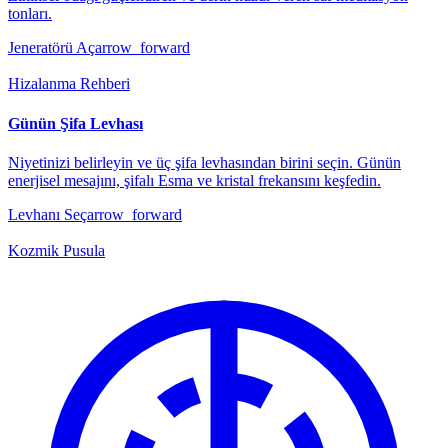
tonları.
Jeneratörü Aç
arrow_forward
Hizalanma Rehberi
Günün Şifa Levhası
Niyetinizi belirleyin ve üç şifa levhasından birini seçin. Günün
enerjisel mesajını, şifalı Esma ve kristal frekansını keşfedin.
Levhanı Seç
arrow_forward
Kozmik Pusula