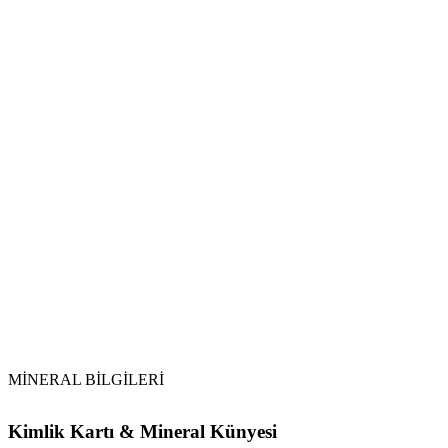
Su ile Temas:
Enerji Arındırma:
Toprakla Arındırma:
Temizlik Sıklığı:
MİNERAL BİLGİLERİ
Kimlik Kartı & Mineral Künyesi