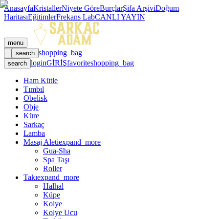
Anasayfa
Kristaller
Niyete Göre
Burçlar
Şifa Arşivi
Doğum
Haritası
Eğitimler
Frekans Lab
CANLI YAYIN
menu
shopping_bag
search
login
GİRİŞ
favorite
shopping_bag
search
Ham Kütle
Tımbıl
Obelisk
Obje
Küre
Sarkaç
Lamba
Masaj Aleti
expand_more
Gua-Sha
Spa Taşı
Roller
Takı
expand_more
Halhal
Küpe
Kolye
Kolye Ucu