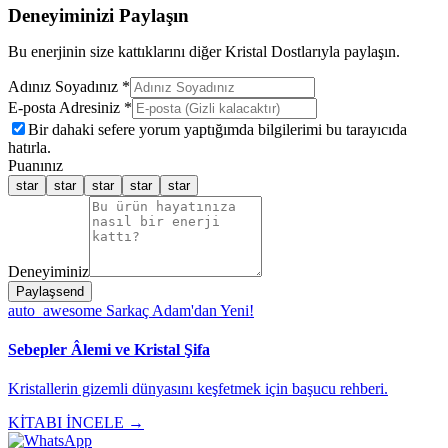
Deneyiminizi Paylaşın
Bu enerjinin size kattıklarını diğer Kristal Dostlarıyla paylaşın.
Adınız Soyadınız *
E-posta Adresiniz *
Bir dahaki sefere yorum yaptığımda bilgilerimi bu tarayıcıda
hatırla.
Puanınız
star
star
star
star
star
Deneyiminiz
Paylaş
send
auto_awesome
Sarkaç Adam'dan Yeni!
Sebepler Âlemi ve Kristal Şifa
Kristallerin gizemli dünyasını keşfetmek için başucu rehberi.
KİTABI İNCELE →