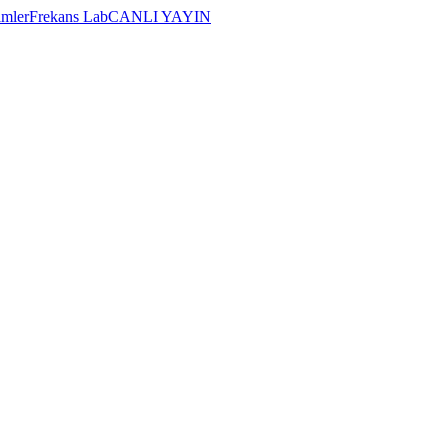
imler
Frekans Lab
CANLI YAYIN