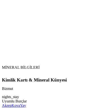
Su ile Temas:
Enerji Arındırma:
Toprakla Arındırma:
Temizlik Sıklığı:
MİNERAL BİLGİLERİ
Kimlik Kartı & Mineral Künyesi
Bizmut
nights_stay
Uyumlu Burçlar
Akrep
Kova
Yay