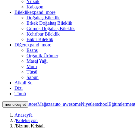
Yüzük
Kabaşon
Bileklik
expand_more
Doğaltaş Bileklik
Erkek Doğaltaş Bileklik
Gümüş Doğaltaş Bileklik
Kehribar Bileklik
Bakır Bileklik
Diğer
expand_more
Esans
Organik Ürünler
Masaj Yağı
Mum
Tütsü
Sabun
Alkali Su
Dizi
Tümü
store
Mağaza
auto_awesome
Niyetler
school
Eğitimler
men
menu
Keşfet
Anasayfa
/
Koleksiyon
/
Bizmut Kristali