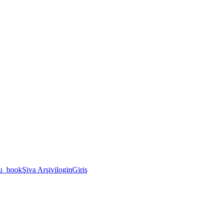
u_book
Şiva Arşivi
login
Giriş