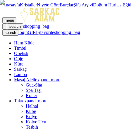
Anasayfa
Kristaller
Niyete Göre
Burçlar
Şifa Arşivi
Doğum Haritası
Eğit
menu
shopping_bag
search
login
GİRİŞ
favorite
shopping_bag
search
Ham Kütle
Tımbıl
Obelisk
Obje
Küre
Sarkaç
Lamba
Masaj Aleti
expand_more
Gua-Sha
Spa Taşı
Roller
Takı
expand_more
Halhal
Küpe
Kolye
Kolye Ucu
Tesbih