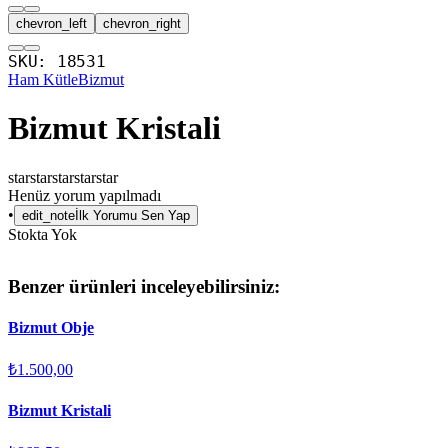
chevron_left
chevron_right
SKU:
18531
Ham Kütle
Bizmut
Bizmut Kristali
star
star
star
star
star
Henüz yorum yapılmadı
•
edit_note
İlk Yorumu Sen Yap
Stokta Yok
Benzer ürünleri inceleyebilirsiniz:
Bizmut Obje
₺1.500,00
Bizmut Kristali