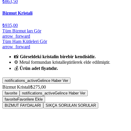
₺863,50
Bizmut Kristali
₺935,00
Tüm Bizmut ları Gör
arrow_forward
Tüm Ham Kütleleri Gör
arrow_forward
📸
Görseldeki kristalin birebir kendisidir.
⚙️ Metal formundan kristalleştirilerek elde edilmiştir.
💰
Ürün adet fiyatıdır.
notifications_active
Gelince Haber Ver
Bizmut Kristali
₺275,00
favorite
notifications_active
Gelince Haber Ver
favorite
Favorilere Ekle
BIZMUT FAYDALARI
SIKÇA SORULAN SORULAR