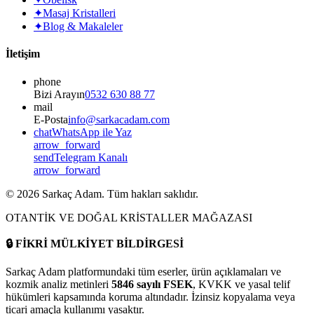
✦
Masaj Kristalleri
✦
Blog & Makaleler
İletişim
phone
Bizi Arayın
0532 630 88 77
mail
E-Posta
info@sarkacadam.com
chat
WhatsApp ile Yaz
arrow_forward
send
Telegram Kanalı
arrow_forward
©
2026
Sarkaç Adam. Tüm hakları saklıdır.
OTANTİK VE DOĞAL KRİSTALLER MAĞAZASI
🔒
FİKRİ MÜLKİYET BİLDİRGESİ
Sarkaç Adam platformundaki tüm eserler, ürün açıklamaları ve
kozmik analiz metinleri
5846 sayılı FSEK
, KVKK ve yasal telif
hükümleri kapsamında koruma altındadır. İzinsiz kopyalama veya
ticari amaçla kullanımı yasaktır.