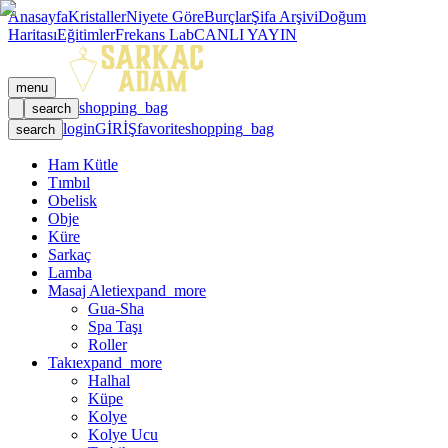
Anasayfa
Kristaller
Niyete Göre
Burçlar
Şifa Arşivi
Doğum
Haritası
Eğitimler
Frekans Lab
CANLI YAYIN
menu
shopping_bag
search
login
GİRİŞ
favorite
shopping_bag
search
Ham Kütle
Tımbıl
Obelisk
Obje
Küre
Sarkaç
Lamba
Masaj Aleti
expand_more
Gua-Sha
Spa Taşı
Roller
Takı
expand_more
Halhal
Küpe
Kolye
Kolye Ucu