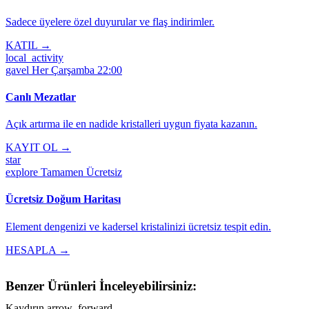
Sadece üyelere özel duyurular ve flaş indirimler.
KATIL →
local_activity
gavel
Her Çarşamba 22:00
Canlı Mezatlar
Açık artırma ile en nadide kristalleri uygun fiyata kazanın.
KAYIT OL →
star
explore
Tamamen Ücretsiz
Ücretsiz Doğum Haritası
Element dengenizi ve kadersel kristalinizi ücretsiz tespit edin.
HESAPLA →
Benzer Ürünleri İnceleyebilirsiniz:
Kaydırın
arrow_forward