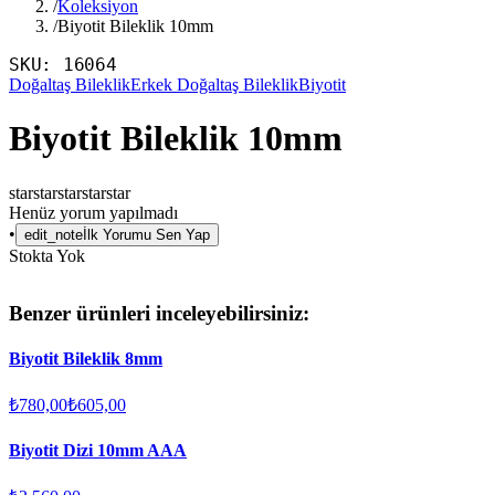
/
Koleksiyon
/
Biyotit Bileklik 10mm
SKU:
16064
Doğaltaş Bileklik
Erkek Doğaltaş Bileklik
Biyotit
Biyotit Bileklik 10mm
star
star
star
star
star
Henüz yorum yapılmadı
•
edit_note
İlk Yorumu Sen Yap
Stokta Yok
Benzer ürünleri inceleyebilirsiniz:
Biyotit Bileklik 8mm
₺780,00
₺605,00
Biyotit Dizi 10mm AAA