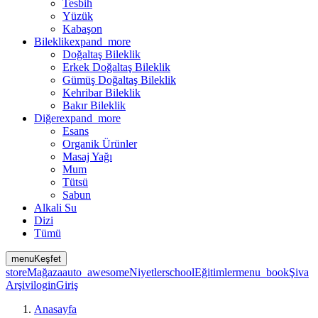
Tesbih
Yüzük
Kabaşon
Bileklik
expand_more
Doğaltaş Bileklik
Erkek Doğaltaş Bileklik
Gümüş Doğaltaş Bileklik
Kehribar Bileklik
Bakır Bileklik
Diğer
expand_more
Esans
Organik Ürünler
Masaj Yağı
Mum
Tütsü
Sabun
Alkali Su
Dizi
Tümü
menu
Keşfet
store
Mağaza
auto_awesome
Niyetler
school
Eğitimler
menu_book
Şiva
Arşivi
login
Giriş
Anasayfa