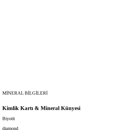
Tütsü ile Temizlik:
Selenit ile Şarj:
Dikkat Edilmesi Gerekenler:
MİNERAL BİLGİLERİ
Kimlik Kartı & Mineral Künyesi
Biyotit
diamond