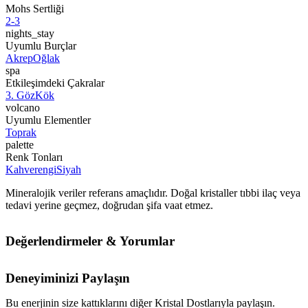
Mohs Sertliği
2-3
nights_stay
Uyumlu Burçlar
Akrep
Oğlak
spa
Etkileşimdeki Çakralar
3. Göz
Kök
volcano
Uyumlu Elementler
Toprak
palette
Renk Tonları
Kahverengi
Siyah
Mineralojik veriler referans amaçlıdır. Doğal kristaller tıbbi ilaç veya
tedavi yerine geçmez, doğrudan şifa vaat etmez.
Değerlendirmeler & Yorumlar
Deneyiminizi Paylaşın
Bu enerjinin size kattıklarını diğer Kristal Dostlarıyla paylaşın.