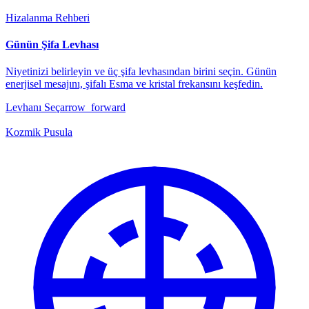
Hizalanma Rehberi
Günün Şifa Levhası
Niyetinizi belirleyin ve üç şifa levhasından birini seçin. Günün
enerjisel mesajını, şifalı Esma ve kristal frekansını keşfedin.
Levhanı Seç
arrow_forward
Kozmik Pusula