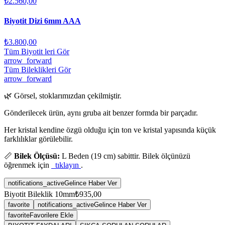
₺2.560,00
Biyotit Dizi 6mm AAA
₺3.800,00
Tüm Biyotit leri Gör
arrow_forward
Tüm Bileklikleri Gör
arrow_forward
🌿 Görsel, stoklarımızdan çekilmiştir.
Gönderilecek ürün, aynı gruba ait benzer formda bir parçadır.
Her kristal kendine özgü olduğu için ton ve kristal yapısında küçük
farklılıklar görülebilir.
📏
Bilek Ölçüsü:
L Beden (19 cm) sabittir. Bilek ölçünüzü
öğrenmek için
tıklayın
.
notifications_active
Gelince Haber Ver
Biyotit Bileklik 10mm
₺935,00
favorite
notifications_active
Gelince Haber Ver
favorite
Favorilere Ekle