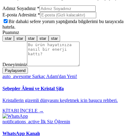
Adınız Soyadınız *
E-posta Adresiniz *
Bir dahaki sefere yorum yaptığımda bilgilerimi bu tarayıcıda
hatırla.
Puanınız
star
star
star
star
star
Deneyiminiz
Paylaş
send
auto_awesome
Sarkaç Adam'dan Yeni!
Sebepler Âlemi ve Kristal Şifa
Kristallerin gizemli dünyasını keşfetmek için başucu rehberi.
KİTABI İNCELE →
notifications_active
İlk Siz Öğrenin
WhatsApp Kanalı