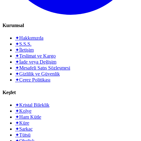
Kurumsal
✦
Hakkımızda
✦
S.S.S.
✦
İletişim
✦
Teslimat ve Kargo
✦
İade veya Değişim
✦
Mesafeli Satış Sözleşmesi
✦
Gizlilik ve Güvenlik
✦
Çerez Politikası
Keşfet
✦
Kristal Bileklik
✦
Kolye
✦
Ham Kütle
✦
Küre
✦
Sarkaç
✦
Tütsü
✦
Obelisk