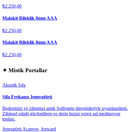
₺2.250,00
Malakit Bileklik 8mm AAA
₺2.250,00
Malakit Bileklik 8mm AAA
₺2.250,00
✦
Mistik Portallar
Akustik Şifa
Şifa Frekansı Jeneratörü
Bedeninizi ve zihninizi antik Solfeggio titreşimleriyle uyumlandırın.
Zihinsel odağı güçlendiren ve derin huzur veren saf meditasyon
tonları.
Jeneratörü Aç
arrow_forward