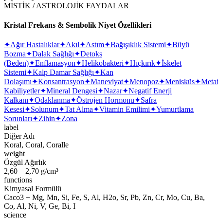
MİSTİK / ASTROLOJİK FAYDALAR
Kristal Frekans & Sembolik Niyet Özellikleri
✦
Ağır Hastalıklar
✦
Akıl
✦
Astım
✦
Bağışıklık Sistemi
✦
Büyü
Bozma
✦
Dalak Sağlığı
✦
Detoks
(Beden)
✦
Enflamasyon
✦
Helikobakteri
✦
Hıçkırık
✦
İskelet
Sistemi
✦
Kalp Damar Sağlığı
✦
Kan
Dolaşımı
✦
Konsantrasyon
✦
Maneviyat
✦
Menopoz
✦
Menisküs
✦
Metaf
Kabiliyetler
✦
Mineral Dengesi
✦
Nazar
✦
Negatif Enerji
Kalkanı
✦
Odaklanma
✦
Östrojen Hormonu
✦
Safra
Kesesi
✦
Solunum
✦
Tat Alma
✦
Vitamin Emilimi
✦
Yumurtlama
Sorunları
✦
Zihin
✦
Zona
label
Diğer Adı
Koral, Coral, Coralle
weight
Özgül Ağırlık
2,60 – 2,70 g/cm³
functions
Kimyasal Formülü
Caco3 + Mg, Mn, Si, Fe, S, Al, H2o, Sr, Pb, Zn, Cr, Mo, Cu, Ba,
Co, Al, Ni, V, Ge, Bi, I
science