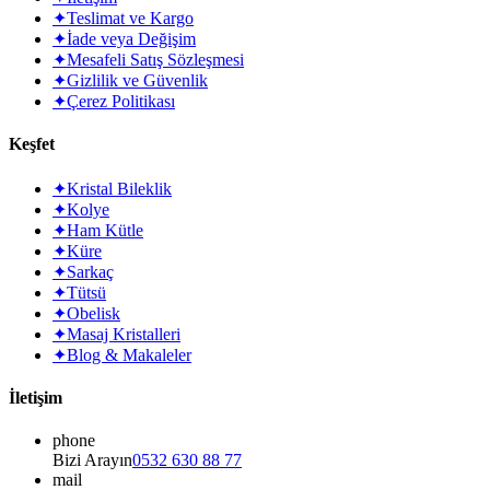
✦
Teslimat ve Kargo
✦
İade veya Değişim
✦
Mesafeli Satış Sözleşmesi
✦
Gizlilik ve Güvenlik
✦
Çerez Politikası
Keşfet
✦
Kristal Bileklik
✦
Kolye
✦
Ham Kütle
✦
Küre
✦
Sarkaç
✦
Tütsü
✦
Obelisk
✦
Masaj Kristalleri
✦
Blog & Makaleler
İletişim
phone
Bizi Arayın
0532 630 88 77
mail