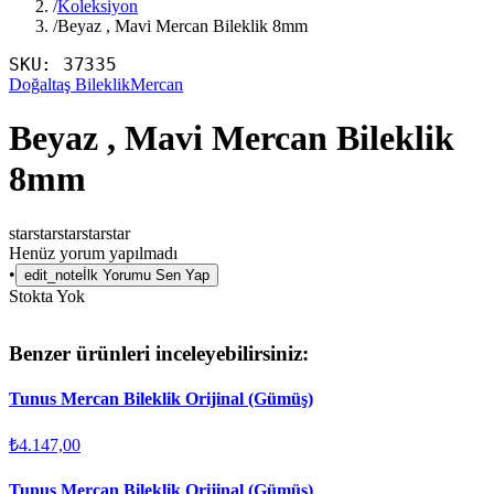
/
Koleksiyon
/
Beyaz , Mavi Mercan Bileklik 8mm
SKU:
37335
Doğaltaş Bileklik
Mercan
Beyaz , Mavi Mercan Bileklik
8mm
star
star
star
star
star
Henüz yorum yapılmadı
•
edit_note
İlk Yorumu Sen Yap
Stokta Yok
Benzer ürünleri inceleyebilirsiniz:
Tunus Mercan Bileklik Orijinal (Gümüş)
₺4.147,00
Tunus Mercan Bileklik Orijinal (Gümüş)