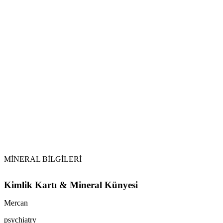
Topraklama:
Tütsüleme:
Selenit İle Arındırma:
Mercan
Ay Işığı:
Mercan
MİNERAL BİLGİLERİ
Kimlik Kartı & Mineral Künyesi
Mercan
psychiatry