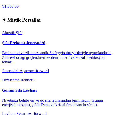
₺1.358,50
✦
Mistik Portallar
Akustik Şifa
Şifa Frekansı Jeneratörü
Bedeninizi ve zihninizi antik Solfeggio titreşimleriyle uyumlandırın.
Zihinsel odağı güçlendiren ve derin huzur veren saf meditasyon
tonları.
Jeneratörü Aç
arrow_forward
Hizalanma Rehberi
Günün Şifa Levhası
Niyetinizi belirleyin ve üç şifa levhasından birini seçin. Günün
enerjisel mesajını, şifalı Esma ve kristal frekansını keşfedin.
Levhanı Seç
arrow_forward