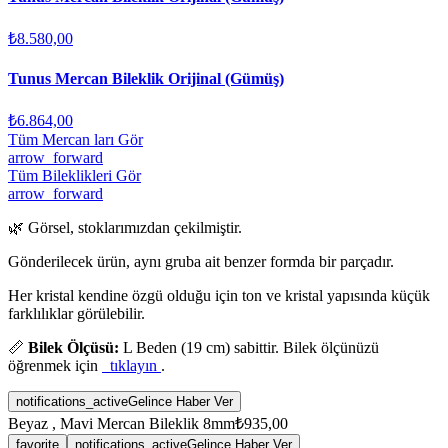
₺8.580,00
Tunus Mercan Bileklik Orijinal (Gümüş)
₺6.864,00
Tüm Mercan ları Gör
arrow_forward
Tüm Bileklikleri Gör
arrow_forward
🌿 Görsel, stoklarımızdan çekilmiştir.
Gönderilecek ürün, aynı gruba ait benzer formda bir parçadır.
Her kristal kendine özgü olduğu için ton ve kristal yapısında küçük
farklılıklar görülebilir.
📏
Bilek Ölçüsü:
L Beden (19 cm) sabittir. Bilek ölçünüzü
öğrenmek için
tıklayın
.
notifications_active
Gelince Haber Ver
Beyaz , Mavi Mercan Bileklik 8mm
₺935,00
favorite
notifications_active
Gelince Haber Ver