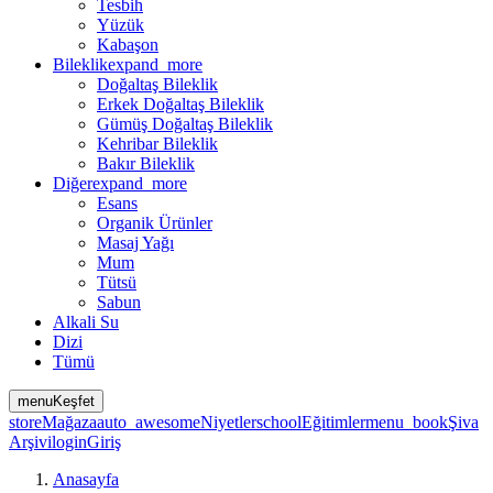
Tesbih
Yüzük
Kabaşon
Bileklik
expand_more
Doğaltaş Bileklik
Erkek Doğaltaş Bileklik
Gümüş Doğaltaş Bileklik
Kehribar Bileklik
Bakır Bileklik
Diğer
expand_more
Esans
Organik Ürünler
Masaj Yağı
Mum
Tütsü
Sabun
Alkali Su
Dizi
Tümü
menu
Keşfet
store
Mağaza
auto_awesome
Niyetler
school
Eğitimler
menu_book
Şiva
Arşivi
login
Giriş
Anasayfa