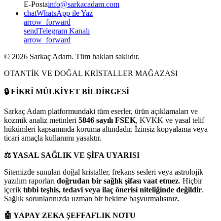
E-Posta
info@sarkacadam.com
chat
WhatsApp ile Yaz
arrow_forward
send
Telegram Kanalı
arrow_forward
©
2026
Sarkaç Adam. Tüm hakları saklıdır.
OTANTİK VE DOĞAL KRİSTALLER MAĞAZASI
🔒
FİKRİ MÜLKİYET BİLDİRGESİ
Sarkaç Adam platformundaki tüm eserler, ürün açıklamaları ve
kozmik analiz metinleri
5846 sayılı FSEK
, KVKK ve yasal telif
hükümleri kapsamında koruma altındadır. İzinsiz kopyalama veya
ticari amaçla kullanımı yasaktır.
⚖️
YASAL SAĞLIK VE ŞİFA UYARISI
Sitemizde sunulan doğal kristaller, frekans sesleri veya astrolojik
yazılım raporları
doğrudan bir sağlık şifası vaat etmez
. Hiçbir
içerik
tıbbi teşhis, tedavi veya ilaç önerisi niteliğinde değildir
.
Sağlık sorunlarınızda uzman bir hekime başvurmalısınız.
🤖
YAPAY ZEKA ŞEFFAFLIK NOTU