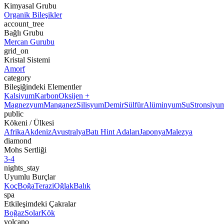
Kimyasal Grubu
Organik Bileşikler
account_tree
Bağlı Grubu
Mercan Gurubu
grid_on
Kristal Sistemi
Amorf
category
Bileşiğindeki Elementler
Kalsiyum
Karbon
Oksijen +
Magnezyum
Manganez
Silisyum
Demir
Sülfür
Alüminyum
Su
Stronsiyu
public
Kökeni / Ülkesi
Afrika
Akdeniz
Avustralya
Batı Hint Adaları
Japonya
Malezya
diamond
Mohs Sertliği
3-4
nights_stay
Uyumlu Burçlar
Koç
Boğa
Terazi
Oğlak
Balık
spa
Etkileşimdeki Çakralar
Boğaz
Solar
Kök
volcano