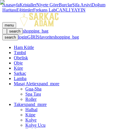
Anasayfa
Kristaller
Niyete Göre
Burçlar
Şifa Arşivi
Doğum
Haritası
Eğitimler
Frekans Lab
CANLI YAYIN
menu
shopping_bag
search
login
GİRİŞ
favorite
shopping_bag
search
Ham Kütle
Tımbıl
Obelisk
Obje
Küre
Sarkaç
Lamba
Masaj Aleti
expand_more
Gua-Sha
Spa Taşı
Roller
Takı
expand_more
Halhal
Küpe
Kolye
Kolye Ucu