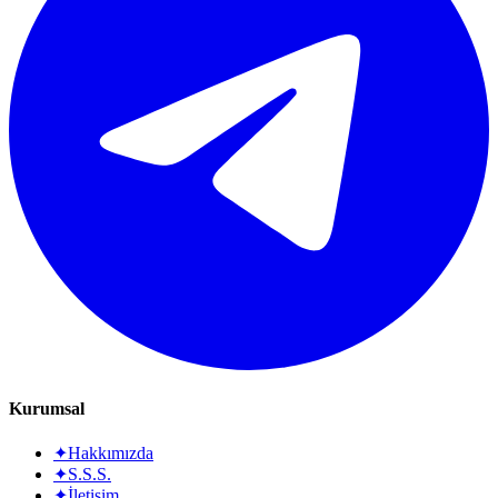
Kurumsal
✦
Hakkımızda
✦
S.S.S.
✦
İletişim