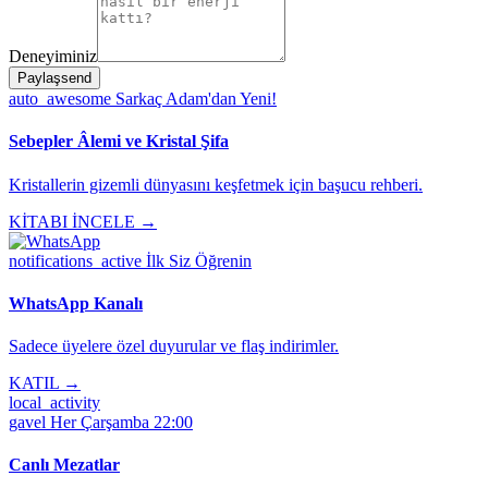
Deneyiminiz
Paylaş
send
auto_awesome
Sarkaç Adam'dan Yeni!
Sebepler Âlemi ve Kristal Şifa
Kristallerin gizemli dünyasını keşfetmek için başucu rehberi.
KİTABI İNCELE →
notifications_active
İlk Siz Öğrenin
WhatsApp Kanalı
Sadece üyelere özel duyurular ve flaş indirimler.
KATIL →
local_activity
gavel
Her Çarşamba 22:00
Canlı Mezatlar