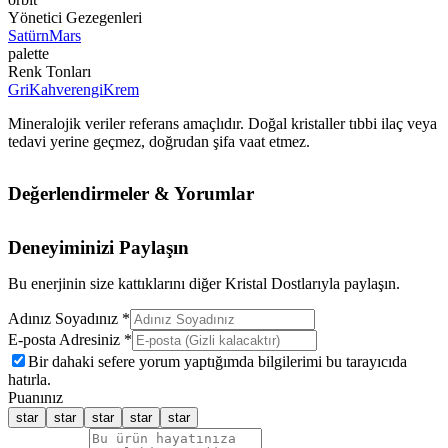
Yönetici Gezegenleri
Satürn
Mars
palette
Renk Tonları
Gri
Kahverengi
Krem
Mineralojik veriler referans amaçlıdır. Doğal kristaller tıbbi ilaç veya
tedavi yerine geçmez, doğrudan şifa vaat etmez.
Değerlendirmeler & Yorumlar
Deneyiminizi Paylaşın
Bu enerjinin size kattıklarını diğer Kristal Dostlarıyla paylaşın.
Adınız Soyadınız *
E-posta Adresiniz *
Bir dahaki sefere yorum yaptığımda bilgilerimi bu tarayıcıda
hatırla.
Puanınız
star
star
star
star
star