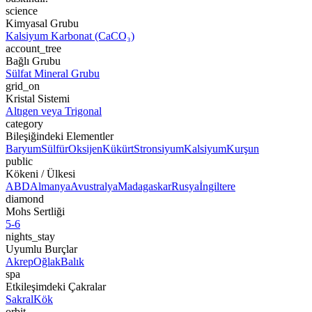
science
Kimyasal Grubu
Kalsiyum Karbonat (CaCO₃)
account_tree
Bağlı Grubu
Sülfat Mineral Grubu
grid_on
Kristal Sistemi
Altıgen veya Trigonal
category
Bileşiğindeki Elementler
Baryum
Sülfür
Oksijen
Kükürt
Stronsiyum
Kalsiyum
Kurşun
public
Kökeni / Ülkesi
ABD
Almanya
Avustralya
Madagaskar
Rusya
İngiltere
diamond
Mohs Sertliği
5-6
nights_stay
Uyumlu Burçlar
Akrep
Oğlak
Balık
spa
Etkileşimdeki Çakralar
Sakral
Kök
orbit