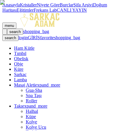
Anasayfa
Kristaller
Niyete Göre
Burçlar
Şifa Arşivi
Doğum
Haritası
Eğitimler
Frekans Lab
CANLI YAYIN
menu
shopping_bag
search
login
GİRİŞ
favorite
shopping_bag
search
Ham Kütle
Tımbıl
Obelisk
Obje
Küre
Sarkaç
Lamba
Masaj Aleti
expand_more
Gua-Sha
Spa Taşı
Roller
Takı
expand_more
Halhal
Küpe
Kolye
Kolye Ucu