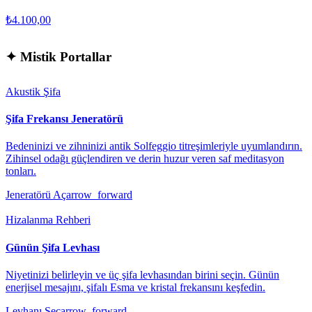
₺4.100,00
✦
Mistik Portallar
Akustik Şifa
Şifa Frekansı Jeneratörü
Bedeninizi ve zihninizi antik Solfeggio titreşimleriyle uyumlandırın.
Zihinsel odağı güçlendiren ve derin huzur veren saf meditasyon
tonları.
Jeneratörü Aç
arrow_forward
Hizalanma Rehberi
Günün Şifa Levhası
Niyetinizi belirleyin ve üç şifa levhasından birini seçin. Günün
enerjisel mesajını, şifalı Esma ve kristal frekansını keşfedin.
Levhanı Seç
arrow_forward