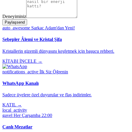
Deneyiminiz
Paylaş
send
auto_awesome
Sarkaç Adam'dan Yeni!
Sebepler Âlemi ve Kristal Şifa
Kristallerin gizemli dünyasını keşfetmek için başucu rehberi.
KİTABI İNCELE →
notifications_active
İlk Siz Öğrenin
WhatsApp Kanalı
Sadece üyelere özel duyurular ve flaş indirimler.
KATIL →
local_activity
gavel
Her Çarşamba 22:00
Canlı Mezatlar