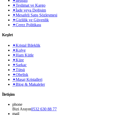
✦
İletişim
✦
Teslimat ve Kargo
✦
İade veya Değişim
✦
Mesafeli Satış Sözleşmesi
✦
Gizlilik ve Güvenlik
✦
Çerez Politikası
Keşfet
✦
Kristal Bileklik
✦
Kolye
✦
Ham Kütle
✦
Küre
✦
Sarkaç
✦
Tütsü
✦
Obelisk
✦
Masaj Kristalleri
✦
Blog & Makaleler
İletişim
phone
Bizi Arayın
0532 630 88 77
mail