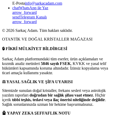
E-Posta
info@sarkacadam.com
chat
WhatsApp ile Yaz
arrow_forward
send
Telegram Kanalı
arrow_forward
©
2026
Sarkaç Adam. Tüm hakları saklıdır.
OTANTİK VE DOĞAL KRİSTALLER MAĞAZASI
🔒
FİKRİ MÜLKİYET BİLDİRGESİ
Sarkaç Adam platformundaki tüm eserler, ürün açıklamaları ve
kozmik analiz metinleri
5846 sayılı FSEK
, KVKK ve yasal telif
hükümleri kapsamında koruma altındadır. İzinsiz kopyalama veya
ticari amaçla kullanımı yasaktır.
⚖️
YASAL SAĞLIK VE ŞİFA UYARISI
Sitemizde sunulan doğal kristaller, frekans sesleri veya astrolojik
yazılım raporları
doğrudan bir sağlık şifası vaat etmez
. Hiçbir
içerik
tıbbi teşhis, tedavi veya ilaç önerisi niteliğinde değildir
.
Sağlık sorunlarınızda uzman bir hekime başvurmalısınız.
🤖
YAPAY ZEKA ŞEFFAFLIK NOTU