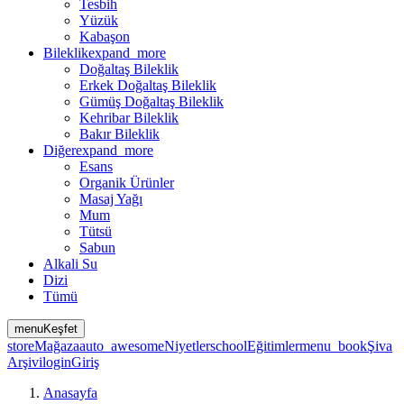
Tesbih
Yüzük
Kabaşon
Bileklik
expand_more
Doğaltaş Bileklik
Erkek Doğaltaş Bileklik
Gümüş Doğaltaş Bileklik
Kehribar Bileklik
Bakır Bileklik
Diğer
expand_more
Esans
Organik Ürünler
Masaj Yağı
Mum
Tütsü
Sabun
Alkali Su
Dizi
Tümü
menu
Keşfet
store
Mağaza
auto_awesome
Niyetler
school
Eğitimler
menu_book
Şiva
Arşivi
login
Giriş
Anasayfa