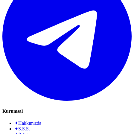
Kurumsal
✦
Hakkımızda
✦
S.S.S.