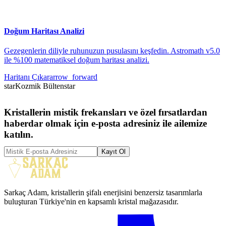
Doğum Haritası Analizi
Gezegenlerin diliyle ruhunuzun pusulasını keşfedin. Astromath v5.0
ile %100 matematiksel doğum haritası analizi.
Haritanı Çıkar
arrow_forward
star
Kozmik Bülten
star
Kristallerin mistik frekansları ve özel fırsatlardan
haberdar olmak için e-posta adresiniz ile ailemize
katılın.
Kayıt Ol
Sarkaç Adam, kristallerin şifalı enerjisini benzersiz tasarımlarla
buluşturan Türkiye'nin en kapsamlı kristal mağazasıdır.