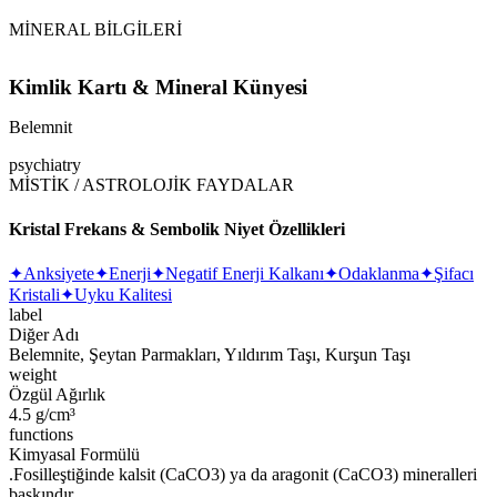
MİNERAL BİLGİLERİ
Kimlik Kartı & Mineral Künyesi
Belemnit
psychiatry
MİSTİK / ASTROLOJİK FAYDALAR
Kristal Frekans & Sembolik Niyet Özellikleri
✦
Anksiyete
✦
Enerji
✦
Negatif Enerji Kalkanı
✦
Odaklanma
✦
Şifacı
Kristali
✦
Uyku Kalitesi
label
Diğer Adı
Belemnite, Şeytan Parmakları, Yıldırım Taşı, Kurşun Taşı
weight
Özgül Ağırlık
4.5 g/cm³
functions
Kimyasal Formülü
.Fosilleştiğinde kalsit (CaCO3) ya da aragonit (CaCO3) mineralleri
baskındır.