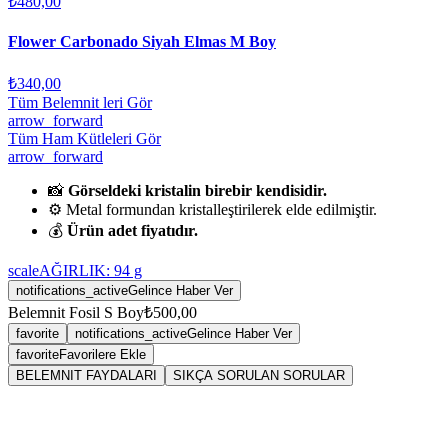
₺480,00
Flower Carbonado Siyah Elmas M Boy
₺340,00
Tüm Belemnit leri Gör
arrow_forward
Tüm Ham Kütleleri Gör
arrow_forward
📸
Görseldeki kristalin birebir kendisidir.
⚙️ Metal formundan kristalleştirilerek elde edilmiştir.
💰
Ürün adet fiyatıdır.
scale
AĞIRLIK:
94
g
notifications_active
Gelince Haber Ver
Belemnit Fosil S Boy
₺500,00
favorite
notifications_active
Gelince Haber Ver
favorite
Favorilere Ekle
BELEMNIT FAYDALARI
SIKÇA SORULAN SORULAR