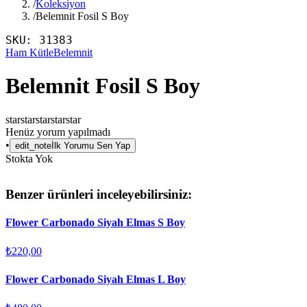
/
Koleksiyon
/
Belemnit Fosil S Boy
SKU:
31383
Ham Kütle
Belemnit
Belemnit Fosil S Boy
star
star
star
star
star
Henüz yorum yapılmadı
•
edit_note
İlk Yorumu Sen Yap
Stokta Yok
Benzer ürünleri inceleyebilirsiniz:
Flower Carbonado Siyah Elmas S Boy
₺220,00
Flower Carbonado Siyah Elmas L Boy