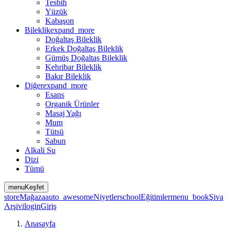
Tesbih
Yüzük
Kabaşon
Bileklik
expand_more
Doğaltaş Bileklik
Erkek Doğaltaş Bileklik
Gümüş Doğaltaş Bileklik
Kehribar Bileklik
Bakır Bileklik
Diğer
expand_more
Esans
Organik Ürünler
Masaj Yağı
Mum
Tütsü
Sabun
Alkali Su
Dizi
Tümü
menu
Keşfet
store
Mağaza
auto_awesome
Niyetler
school
Eğitimler
menu_book
Şiva
Arşivi
login
Giriş
Anasayfa