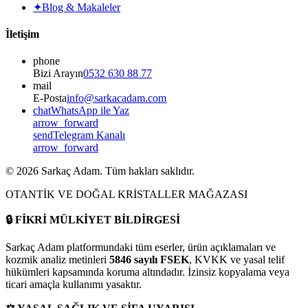
✦
Blog & Makaleler
İletişim
phone
Bizi Arayın
0532 630 88 77
mail
E-Posta
info@sarkacadam.com
chat
WhatsApp ile Yaz
arrow_forward
send
Telegram Kanalı
arrow_forward
©
2026
Sarkaç Adam. Tüm hakları saklıdır.
OTANTİK VE DOĞAL KRİSTALLER MAĞAZASI
🔒
FİKRİ MÜLKİYET BİLDİRGESİ
Sarkaç Adam platformundaki tüm eserler, ürün açıklamaları ve
kozmik analiz metinleri
5846 sayılı FSEK
, KVKK ve yasal telif
hükümleri kapsamında koruma altındadır. İzinsiz kopyalama veya
ticari amaçla kullanımı yasaktır.