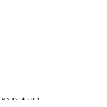
Suyla Arındırma:
Topraklama:
Parlatma:
Dikkat Edilmesi Gerekenler:
MİNERAL BİLGİLERİ