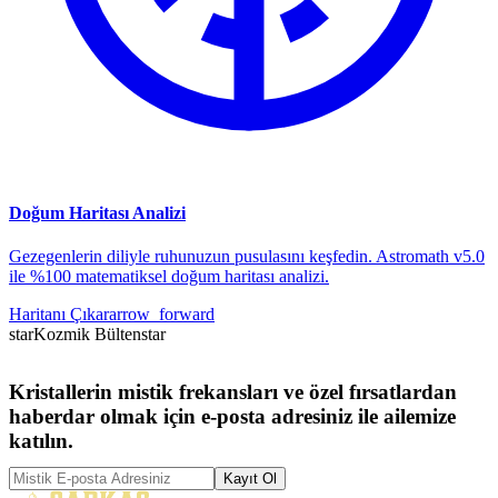
Doğum Haritası Analizi
Gezegenlerin diliyle ruhunuzun pusulasını keşfedin. Astromath v5.0
ile %100 matematiksel doğum haritası analizi.
Haritanı Çıkar
arrow_forward
star
Kozmik Bülten
star
Kristallerin mistik frekansları ve özel fırsatlardan
haberdar olmak için e-posta adresiniz ile ailemize
katılın.
Kayıt Ol