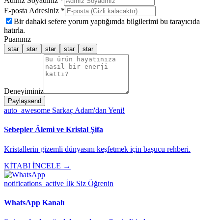
Adınız Soyadınız *
E-posta Adresiniz *
Bir dahaki sefere yorum yaptığımda bilgilerimi bu tarayıcıda
hatırla.
Puanınız
star
star
star
star
star
Deneyiminiz
Paylaş
send
auto_awesome
Sarkaç Adam'dan Yeni!
Sebepler Âlemi ve Kristal Şifa
Kristallerin gizemli dünyasını keşfetmek için başucu rehberi.
KİTABI İNCELE →
notifications_active
İlk Siz Öğrenin
WhatsApp Kanalı