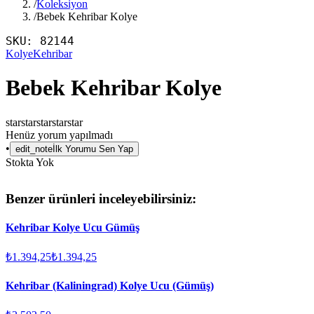
/
Koleksiyon
/
Bebek Kehribar Kolye
SKU:
82144
Kolye
Kehribar
Bebek Kehribar Kolye
star
star
star
star
star
Henüz yorum yapılmadı
•
edit_note
İlk Yorumu Sen Yap
Stokta Yok
Benzer ürünleri inceleyebilirsiniz:
Kehribar Kolye Ucu Gümüş
₺1.394,25
₺1.394,25
Kehribar (Kaliningrad) Kolye Ucu (Gümüş)