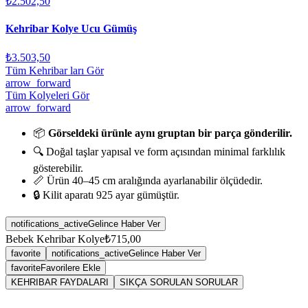
₺2.502,50
Kehribar Kolye Ucu Gümüş
₺3.503,50
Tüm Kehribar ları Gör
arrow_forward
Tüm Kolyeleri Gör
arrow_forward
📦
Görseldeki ürünle aynı gruptan bir parça gönderilir.
🔍 Doğal taşlar yapısal ve form açısından minimal farklılık
gösterebilir.
📏 Ürün 40–45 cm aralığında ayarlanabilir ölçüdedir.
🔒 Kilit aparatı 925 ayar gümüştür.
notifications_active
Gelince Haber Ver
Bebek Kehribar Kolye
₺715,00
favorite
notifications_active
Gelince Haber Ver
favorite
Favorilere Ekle
KEHRIBAR FAYDALARI
SIKÇA SORULAN SORULAR