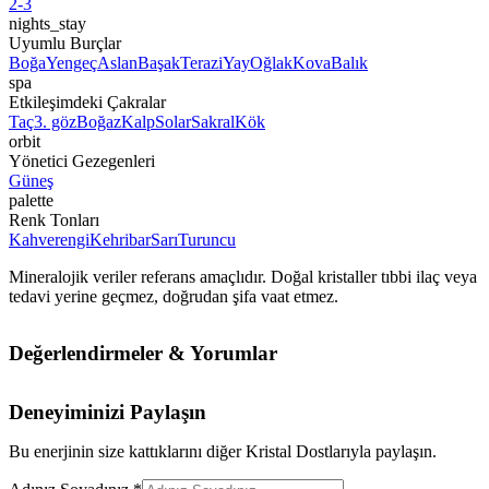
2-3
nights_stay
Uyumlu Burçlar
Boğa
Yengeç
Aslan
Başak
Terazi
Yay
Oğlak
Kova
Balık
spa
Etkileşimdeki Çakralar
Taç
3. göz
Boğaz
Kalp
Solar
Sakral
Kök
orbit
Yönetici Gezegenleri
Güneş
palette
Renk Tonları
Kahverengi
Kehribar
Sarı
Turuncu
Mineralojik veriler referans amaçlıdır. Doğal kristaller tıbbi ilaç veya
tedavi yerine geçmez, doğrudan şifa vaat etmez.
Değerlendirmeler & Yorumlar
Deneyiminizi Paylaşın
Bu enerjinin size kattıklarını diğer Kristal Dostlarıyla paylaşın.