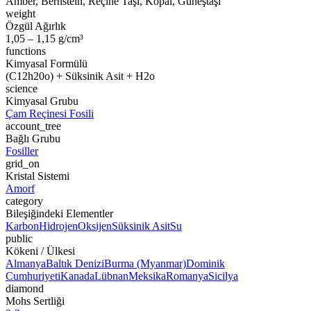
Amber, Bernstein, Reçine Taşı, Kopal, Güneştaşı
weight
Özgül Ağırlık
1,05 – 1,15 g/cm³
functions
Kimyasal Formülü
(C12h20o) + Süksinik Asit + H2o
science
Kimyasal Grubu
Çam Reçinesi Fosili
account_tree
Bağlı Grubu
Fosiller
grid_on
Kristal Sistemi
Amorf
category
Bileşiğindeki Elementler
Karbon
Hidrojen
Oksijen
Süksinik Asit
Su
public
Kökeni / Ülkesi
Almanya
Baltık Denizi
Burma (Myanmar)
Dominik
Cumhuriyeti
Kanada
Lübnan
Meksika
Romanya
Sicilya
diamond
Mohs Sertliği