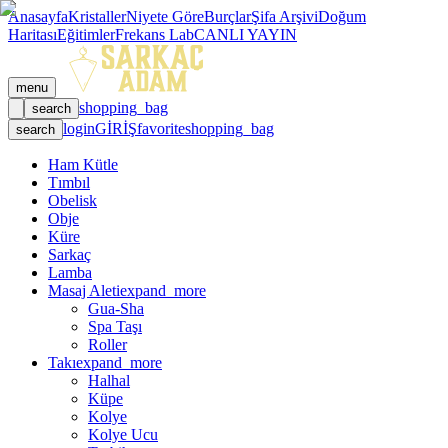
Anasayfa
Kristaller
Niyete Göre
Burçlar
Şifa Arşivi
Doğum
Haritası
Eğitimler
Frekans Lab
CANLI YAYIN
menu
shopping_bag
search
login
GİRİŞ
favorite
shopping_bag
search
Ham Kütle
Tımbıl
Obelisk
Obje
Küre
Sarkaç
Lamba
Masaj Aleti
expand_more
Gua-Sha
Spa Taşı
Roller
Takı
expand_more
Halhal
Küpe
Kolye
Kolye Ucu