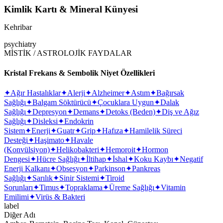
Kimlik Kartı & Mineral Künyesi
Kehribar
psychiatry
MİSTİK / ASTROLOJİK FAYDALAR
Kristal Frekans & Sembolik Niyet Özellikleri
✦
Ağır Hastalıklar
✦
Alerji
✦
Alzheimer
✦
Astım
✦
Bağırsak
Sağlığı
✦
Balgam Söktürücü
✦
Çocuklara Uygun
✦
Dalak
Sağlığı
✦
Depresyon
✦
Demans
✦
Detoks (Beden)
✦
Diş ve Ağız
Sağlığı
✦
Disleksi
✦
Endokrin
Sistem
✦
Enerji
✦
Guatr
✦
Grip
✦
Hafıza
✦
Hamilelik Süreci
Desteği
✦
Haşimato
✦
Havale
(Konvülsiyon)
✦
Helikobakteri
✦
Hemoroit
✦
Hormon
Dengesi
✦
Hücre Sağlığı
✦
İltihap
✦
İshal
✦
Koku Kaybı
✦
Negatif
Enerji Kalkanı
✦
Obsesyon
✦
Parkinson
✦
Pankreas
Sağlığı
✦
Sarılık
✦
Sinir Sistemi
✦
Tiroid
Sorunları
✦
Timus
✦
Topraklama
✦
Üreme Sağlığı
✦
Vitamin
Emilimi
✦
Virüs & Bakteri
label
Diğer Adı