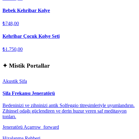
Bebek Kehribar Kolye
₺748,00
Kehribar Çocuk Kolye Seti
₺1.750,00
✦
Mistik Portallar
Akustik Şifa
Şifa Frekansı Jeneratörü
Bedeninizi ve zihninizi antik Solfeggio titreşimleriyle uyumlandırın.
Zihinsel odağı güçlendiren ve derin huzur veren saf meditasyon
tonları.
Jeneratörü Aç
arrow_forward
Hizalanma Rehberi