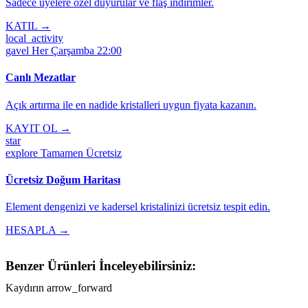
Sadece üyelere özel duyurular ve flaş indirimler.
KATIL →
local_activity
gavel
Her Çarşamba 22:00
Canlı Mezatlar
Açık artırma ile en nadide kristalleri uygun fiyata kazanın.
KAYIT OL →
star
explore
Tamamen Ücretsiz
Ücretsiz Doğum Haritası
Element dengenizi ve kadersel kristalinizi ücretsiz tespit edin.
HESAPLA →
Benzer Ürünleri İnceleyebilirsiniz:
Kaydırın
arrow_forward