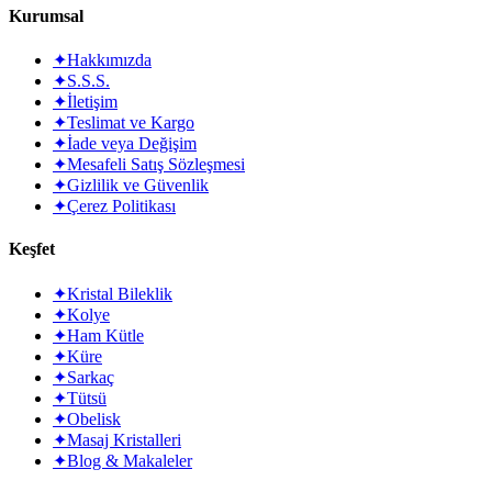
Kurumsal
✦
Hakkımızda
✦
S.S.S.
✦
İletişim
✦
Teslimat ve Kargo
✦
İade veya Değişim
✦
Mesafeli Satış Sözleşmesi
✦
Gizlilik ve Güvenlik
✦
Çerez Politikası
Keşfet
✦
Kristal Bileklik
✦
Kolye
✦
Ham Kütle
✦
Küre
✦
Sarkaç
✦
Tütsü
✦
Obelisk
✦
Masaj Kristalleri
✦
Blog & Makaleler