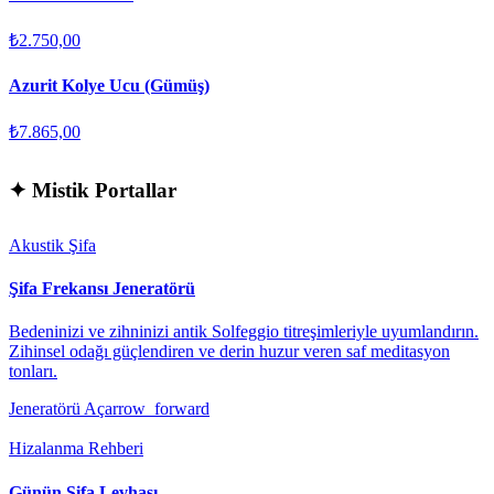
₺2.750,00
Azurit Kolye Ucu (Gümüş)
₺7.865,00
✦
Mistik Portallar
Akustik Şifa
Şifa Frekansı Jeneratörü
Bedeninizi ve zihninizi antik Solfeggio titreşimleriyle uyumlandırın.
Zihinsel odağı güçlendiren ve derin huzur veren saf meditasyon
tonları.
Jeneratörü Aç
arrow_forward
Hizalanma Rehberi
Günün Şifa Levhası