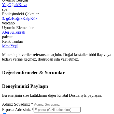
Uyumlu Burçlar
Yay
Oğlak
Kova
spa
Etkileşimdeki Çakralar
3. göz
Boğaz
Kalp
Kök
volcano
Uyumlu Elementler
Ateş
Su
Toprak
palette
Renk Tonları
Mavi
Yeşil
Mineralojik veriler referans amaçlıdır. Doğal kristaller tıbbi ilaç veya
tedavi yerine geçmez, doğrudan şifa vaat etmez.
Değerlendirmeler & Yorumlar
Deneyiminizi Paylaşın
Bu enerjinin size kattıklarını diğer Kristal Dostlarıyla paylaşın.
Adınız Soyadınız *
E-posta Adresiniz *