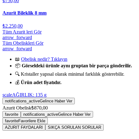
₺750,00
Azurit Bileklik 8 mm
₺2.250,00
Tüm Azurit leri Gör
arrow_forward
Tüm Obeliskleri Gör
arrow_forward
📖
Obelisk nedir? Tıklayın
📦
Görseldeki ürünle aynı gruptan bir parça gönderilir.
🔍 Kristaller yapısal olarak minimal farklılık gösterebilir.
💰
Ürün adet fiyatıdır.
scale
AĞIRLIK:
135
g
notifications_active
Gelince Haber Ver
Azurit Obelisk
₺870,00
favorite
notifications_active
Gelince Haber Ver
favorite
Favorilere Ekle
AZURIT FAYDALARI
SIKÇA SORULAN SORULAR