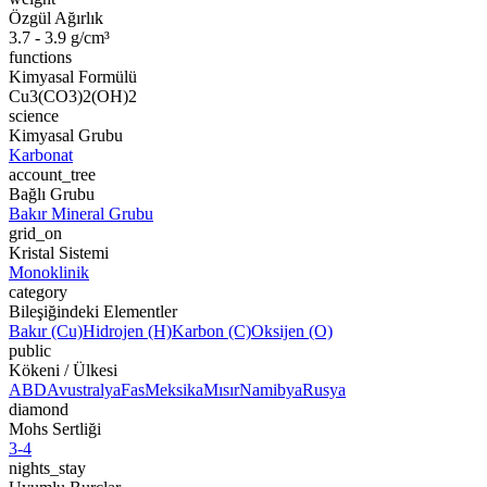
Özgül Ağırlık
3.7 - 3.9 g/cm³
functions
Kimyasal Formülü
Cu3(CO3)2(OH)2
science
Kimyasal Grubu
Karbonat
account_tree
Bağlı Grubu
Bakır Mineral Grubu
grid_on
Kristal Sistemi
Monoklinik
category
Bileşiğindeki Elementler
Bakır (Cu)
Hidrojen (H)
Karbon (C)
Oksijen (O)
public
Kökeni / Ülkesi
ABD
Avustralya
Fas
Meksika
Mısır
Namibya
Rusya
diamond
Mohs Sertliği
3-4
nights_stay