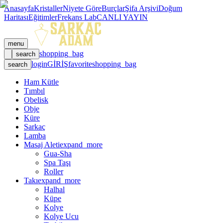
Anasayfa
Kristaller
Niyete Göre
Burçlar
Şifa Arşivi
Doğum
Haritası
Eğitimler
Frekans Lab
CANLI YAYIN
menu
shopping_bag
search
login
GİRİŞ
favorite
shopping_bag
search
Ham Kütle
Tımbıl
Obelisk
Obje
Küre
Sarkaç
Lamba
Masaj Aleti
expand_more
Gua-Sha
Spa Taşı
Roller
Takı
expand_more
Halhal
Küpe
Kolye
Kolye Ucu