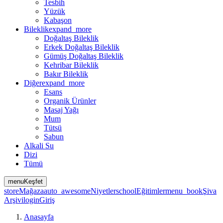
Tesbih
Yüzük
Kabaşon
Bileklik
expand_more
Doğaltaş Bileklik
Erkek Doğaltaş Bileklik
Gümüş Doğaltaş Bileklik
Kehribar Bileklik
Bakır Bileklik
Diğer
expand_more
Esans
Organik Ürünler
Masaj Yağı
Mum
Tütsü
Sabun
Alkali Su
Dizi
Tümü
menu
Keşfet
store
Mağaza
auto_awesome
Niyetler
school
Eğitimler
menu_book
Şiva
Arşivi
login
Giriş
Anasayfa