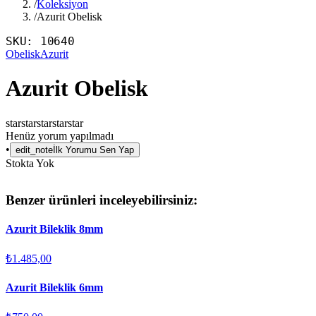
/
Koleksiyon
/
Azurit Obelisk
SKU:
10640
Obelisk
Azurit
Azurit Obelisk
star
star
star
star
star
Henüz yorum yapılmadı
•
edit_note
İlk Yorumu Sen Yap
Stokta Yok
Benzer ürünleri inceleyebilirsiniz:
Azurit Bileklik 8mm
₺1.485,00
Azurit Bileklik 6mm