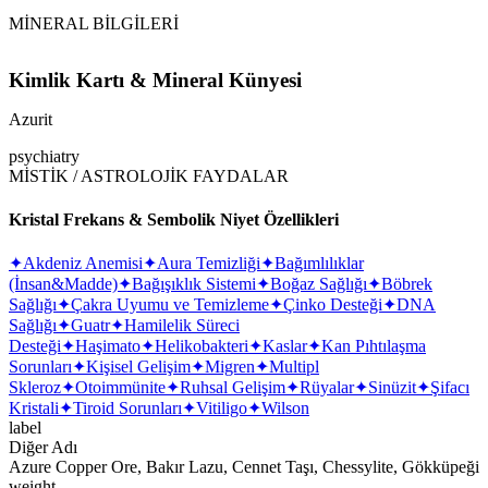
MİNERAL BİLGİLERİ
Kimlik Kartı & Mineral Künyesi
Azurit
psychiatry
MİSTİK / ASTROLOJİK FAYDALAR
Kristal Frekans & Sembolik Niyet Özellikleri
✦
Akdeniz Anemisi
✦
Aura Temizliği
✦
Bağımlılıklar
(İnsan&Madde)
✦
Bağışıklık Sistemi
✦
Boğaz Sağlığı
✦
Böbrek
Sağlığı
✦
Çakra Uyumu ve Temizleme
✦
Çinko Desteği
✦
DNA
Sağlığı
✦
Guatr
✦
Hamilelik Süreci
Desteği
✦
Haşimato
✦
Helikobakteri
✦
Kaslar
✦
Kan Pıhtılaşma
Sorunları
✦
Kişisel Gelişim
✦
Migren
✦
Multipl
Skleroz
✦
Otoimmünite
✦
Ruhsal Gelişim
✦
Rüyalar
✦
Sinüzit
✦
Şifacı
Kristali
✦
Tiroid Sorunları
✦
Vitiligo
✦
Wilson
label
Diğer Adı
Azure Copper Ore, Bakır Lazu, Cennet Taşı, Chessylite, Gökküpeği
weight