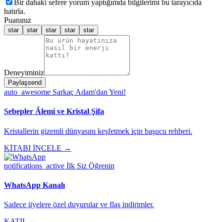
Bir dahaki sefere yorum yaptığımda bilgilerimi bu tarayıcıda
hatırla.
Puanınız
star
star
star
star
star
Deneyiminiz
Paylaş
send
auto_awesome
Sarkaç Adam'dan Yeni!
Sebepler Âlemi ve Kristal Şifa
Kristallerin gizemli dünyasını keşfetmek için başucu rehberi.
KİTABI İNCELE →
notifications_active
İlk Siz Öğrenin
WhatsApp Kanalı
Sadece üyelere özel duyurular ve flaş indirimler.
KATIL →