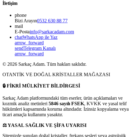
İletişim
phone
Bizi Arayın
0532 630 88 77
mail
E-Posta
info@sarkacadam.com
chat
WhatsApp ile Yaz
arrow_forward
send
Telegram Kanalı
arrow_forward
©
2026
Sarkaç Adam. Tüm hakları saklıdır.
OTANTİK VE DOĞAL KRİSTALLER MAĞAZASI
🔒
FİKRİ MÜLKİYET BİLDİRGESİ
Sarkaç Adam platformundaki tüm eserler, ürün açıklamaları ve
kozmik analiz metinleri
5846 sayılı FSEK
, KVKK ve yasal telif
hükümleri kapsamında koruma altındadır. İzinsiz kopyalama veya
ticari amaçla kullanımı yasaktır.
⚖️
YASAL SAĞLIK VE ŞİFA UYARISI
Sitemizde sunulan doğal kristaller, frekans sesleri veya astrolojik