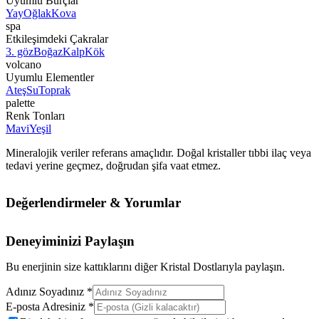
Uyumlu Burçlar
Yay
Oğlak
Kova
spa
Etkileşimdeki Çakralar
3. göz
Boğaz
Kalp
Kök
volcano
Uyumlu Elementler
Ateş
Su
Toprak
palette
Renk Tonları
Mavi
Yeşil
Mineralojik veriler referans amaçlıdır. Doğal kristaller tıbbi ilaç veya
tedavi yerine geçmez, doğrudan şifa vaat etmez.
Değerlendirmeler & Yorumlar
Deneyiminizi Paylaşın
Bu enerjinin size kattıklarını diğer Kristal Dostlarıyla paylaşın.
Adınız Soyadınız *
E-posta Adresiniz *