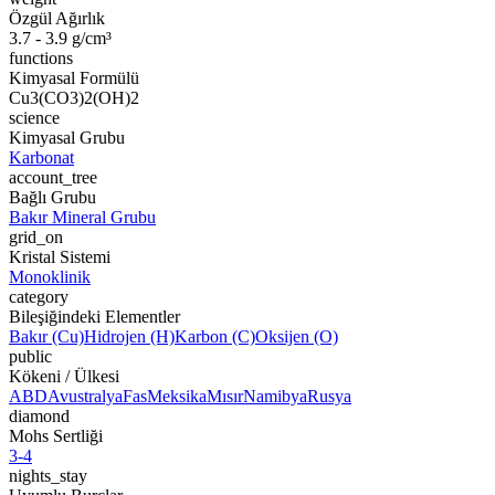
Özgül Ağırlık
3.7 - 3.9 g/cm³
functions
Kimyasal Formülü
Cu3(CO3)2(OH)2
science
Kimyasal Grubu
Karbonat
account_tree
Bağlı Grubu
Bakır Mineral Grubu
grid_on
Kristal Sistemi
Monoklinik
category
Bileşiğindeki Elementler
Bakır (Cu)
Hidrojen (H)
Karbon (C)
Oksijen (O)
public
Kökeni / Ülkesi
ABD
Avustralya
Fas
Meksika
Mısır
Namibya
Rusya
diamond
Mohs Sertliği
3-4
nights_stay