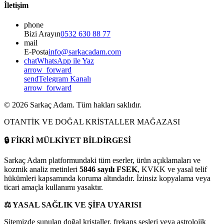
İletişim
phone
Bizi Arayın
0532 630 88 77
mail
E-Posta
info@sarkacadam.com
chat
WhatsApp ile Yaz
arrow_forward
send
Telegram Kanalı
arrow_forward
©
2026
Sarkaç Adam. Tüm hakları saklıdır.
OTANTİK VE DOĞAL KRİSTALLER MAĞAZASI
🔒
FİKRİ MÜLKİYET BİLDİRGESİ
Sarkaç Adam platformundaki tüm eserler, ürün açıklamaları ve
kozmik analiz metinleri
5846 sayılı FSEK
, KVKK ve yasal telif
hükümleri kapsamında koruma altındadır. İzinsiz kopyalama veya
ticari amaçla kullanımı yasaktır.
⚖️
YASAL SAĞLIK VE ŞİFA UYARISI
Sitemizde sunulan doğal kristaller, frekans sesleri veya astrolojik