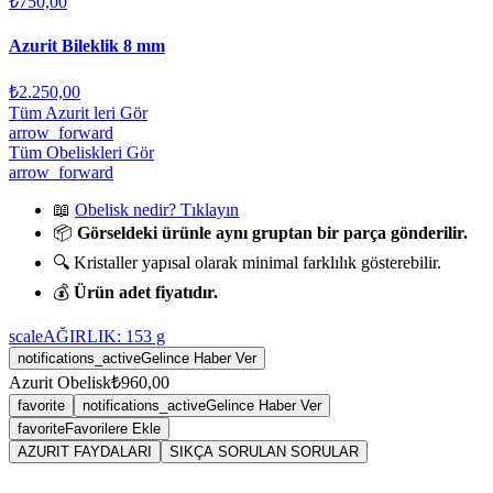
₺750,00
Azurit Bileklik 8 mm
₺2.250,00
Tüm Azurit leri Gör
arrow_forward
Tüm Obeliskleri Gör
arrow_forward
📖
Obelisk nedir? Tıklayın
📦
Görseldeki ürünle aynı gruptan bir parça gönderilir.
🔍 Kristaller yapısal olarak minimal farklılık gösterebilir.
💰
Ürün adet fiyatıdır.
scale
AĞIRLIK:
153
g
notifications_active
Gelince Haber Ver
Azurit Obelisk
₺960,00
favorite
notifications_active
Gelince Haber Ver
favorite
Favorilere Ekle
AZURIT FAYDALARI
SIKÇA SORULAN SORULAR