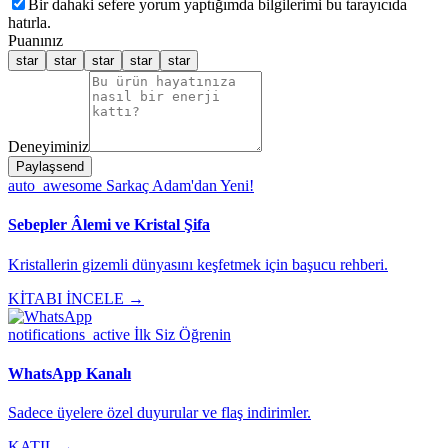
Bir dahaki sefere yorum yaptığımda bilgilerimi bu tarayıcıda
hatırla.
Puanınız
star
star
star
star
star
Deneyiminiz
Paylaş
send
auto_awesome
Sarkaç Adam'dan Yeni!
Sebepler Âlemi ve Kristal Şifa
Kristallerin gizemli dünyasını keşfetmek için başucu rehberi.
KİTABI İNCELE →
notifications_active
İlk Siz Öğrenin
WhatsApp Kanalı
Sadece üyelere özel duyurular ve flaş indirimler.
KATIL →