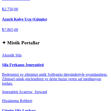
₺2.750,00
Azurit Kolye Ucu (Gümüş)
₺7.865,00
✦
Mistik Portallar
Akustik Şifa
Şifa Frekansı Jeneratörü
Bedeninizi ve zihninizi antik Solfeggio titreşimleriyle uyumlandırın.
Zihinsel odağı güçlendiren ve derin huzur veren saf meditasyon
tonları.
Jeneratörü Aç
arrow_forward
Hizalanma Rehberi
Günün Şifa Levhası