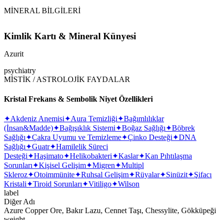
MİNERAL BİLGİLERİ
Kimlik Kartı & Mineral Künyesi
Azurit
psychiatry
MİSTİK / ASTROLOJİK FAYDALAR
Kristal Frekans & Sembolik Niyet Özellikleri
✦
Akdeniz Anemisi
✦
Aura Temizliği
✦
Bağımlılıklar
(İnsan&Madde)
✦
Bağışıklık Sistemi
✦
Boğaz Sağlığı
✦
Böbrek
Sağlığı
✦
Çakra Uyumu ve Temizleme
✦
Çinko Desteği
✦
DNA
Sağlığı
✦
Guatr
✦
Hamilelik Süreci
Desteği
✦
Haşimato
✦
Helikobakteri
✦
Kaslar
✦
Kan Pıhtılaşma
Sorunları
✦
Kişisel Gelişim
✦
Migren
✦
Multipl
Skleroz
✦
Otoimmünite
✦
Ruhsal Gelişim
✦
Rüyalar
✦
Sinüzit
✦
Şifacı
Kristali
✦
Tiroid Sorunları
✦
Vitiligo
✦
Wilson
label
Diğer Adı
Azure Copper Ore, Bakır Lazu, Cennet Taşı, Chessylite, Gökküpeği
weight