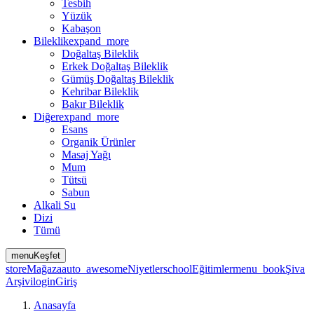
Tesbih
Yüzük
Kabaşon
Bileklik
expand_more
Doğaltaş Bileklik
Erkek Doğaltaş Bileklik
Gümüş Doğaltaş Bileklik
Kehribar Bileklik
Bakır Bileklik
Diğer
expand_more
Esans
Organik Ürünler
Masaj Yağı
Mum
Tütsü
Sabun
Alkali Su
Dizi
Tümü
menu
Keşfet
store
Mağaza
auto_awesome
Niyetler
school
Eğitimler
menu_book
Şiva
Arşivi
login
Giriş
Anasayfa