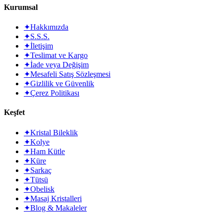
Kurumsal
✦
Hakkımızda
✦
S.S.S.
✦
İletişim
✦
Teslimat ve Kargo
✦
İade veya Değişim
✦
Mesafeli Satış Sözleşmesi
✦
Gizlilik ve Güvenlik
✦
Çerez Politikası
Keşfet
✦
Kristal Bileklik
✦
Kolye
✦
Ham Kütle
✦
Küre
✦
Sarkaç
✦
Tütsü
✦
Obelisk
✦
Masaj Kristalleri
✦
Blog & Makaleler