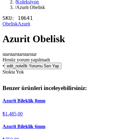
/
Koleksiyon
/
Azurit Obelisk
SKU:
10641
Obelisk
Azurit
Azurit Obelisk
star
star
star
star
star
Henüz yorum yapılmadı
•
edit_note
İlk Yorumu Sen Yap
Stokta Yok
Benzer ürünleri inceleyebilirsiniz:
Azurit Bileklik 8mm
₺1.485,00
Azurit Bileklik 6mm