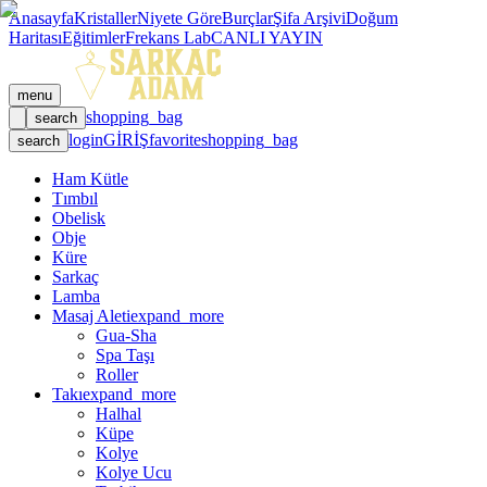
Anasayfa
Kristaller
Niyete Göre
Burçlar
Şifa Arşivi
Doğum
Haritası
Eğitimler
Frekans Lab
CANLI YAYIN
menu
shopping_bag
search
login
GİRİŞ
favorite
shopping_bag
search
Ham Kütle
Tımbıl
Obelisk
Obje
Küre
Sarkaç
Lamba
Masaj Aleti
expand_more
Gua-Sha
Spa Taşı
Roller
Takı
expand_more
Halhal
Küpe
Kolye
Kolye Ucu