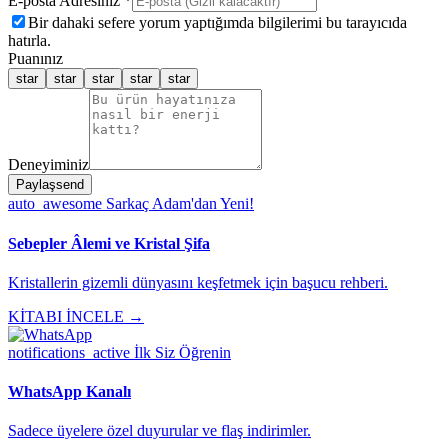
E-posta Adresiniz *
Bir dahaki sefere yorum yaptığımda bilgilerimi bu tarayıcıda
hatırla.
Puanınız
star
star
star
star
star
Deneyiminiz
Paylaş
send
auto_awesome
Sarkaç Adam'dan Yeni!
Sebepler Âlemi ve Kristal Şifa
Kristallerin gizemli dünyasını keşfetmek için başucu rehberi.
KİTABI İNCELE →
notifications_active
İlk Siz Öğrenin
WhatsApp Kanalı
Sadece üyelere özel duyurular ve flaş indirimler.