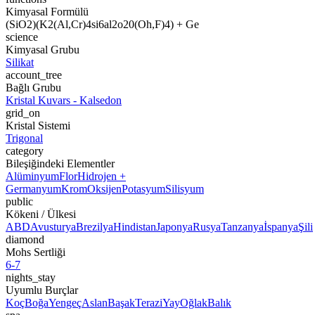
Kimyasal Formülü
(SiO2)(K2(Al,Cr)4si6al2o20(Oh,F)4) + Ge
science
Kimyasal Grubu
Silikat
account_tree
Bağlı Grubu
Kristal Kuvars - Kalsedon
grid_on
Kristal Sistemi
Trigonal
category
Bileşiğindeki Elementler
Alüminyum
Flor
Hidrojen +
Germanyum
Krom
Oksijen
Potasyum
Silisyum
public
Kökeni / Ülkesi
ABD
Avusturya
Brezilya
Hindistan
Japonya
Rusya
Tanzanya
İspanya
Şili
diamond
Mohs Sertliği
6-7
nights_stay
Uyumlu Burçlar
Koç
Boğa
Yengeç
Aslan
Başak
Terazi
Yay
Oğlak
Balık