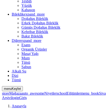
Tesbih
Yüzük
Kabaşon
Bileklik
expand_more
Doğaltaş Bileklik
Erkek Doğaltaş Bileklik
Gümüş Doğaltaş Bileklik
Kehribar Bileklik
Bakır Bileklik
Diğer
expand_more
Esans
Organik Ürünler
Masaj Yağı
Mum
Tütsü
Sabun
Alkali Su
Dizi
Tümü
menu
Keşfet
store
Mağaza
auto_awesome
Niyetler
school
Eğitimler
menu_book
Şiva
Arşivi
login
Giriş
Anasayfa