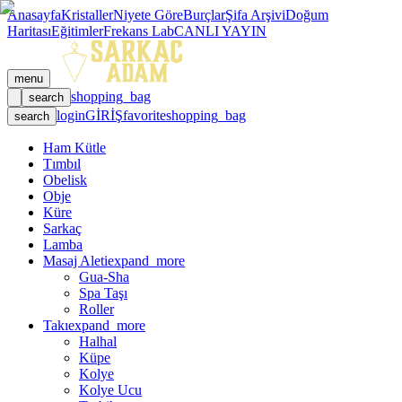
Anasayfa
Kristaller
Niyete Göre
Burçlar
Şifa Arşivi
Doğum
Haritası
Eğitimler
Frekans Lab
CANLI YAYIN
menu
shopping_bag
search
login
GİRİŞ
favorite
shopping_bag
search
Ham Kütle
Tımbıl
Obelisk
Obje
Küre
Sarkaç
Lamba
Masaj Aleti
expand_more
Gua-Sha
Spa Taşı
Roller
Takı
expand_more
Halhal
Küpe
Kolye
Kolye Ucu