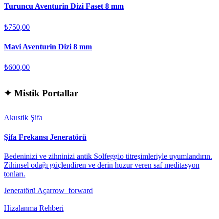
Turuncu Aventurin Dizi Faset 8 mm
₺750,00
Mavi Aventurin Dizi 8 mm
₺600,00
✦
Mistik Portallar
Akustik Şifa
Şifa Frekansı Jeneratörü
Bedeninizi ve zihninizi antik Solfeggio titreşimleriyle uyumlandırın.
Zihinsel odağı güçlendiren ve derin huzur veren saf meditasyon
tonları.
Jeneratörü Aç
arrow_forward
Hizalanma Rehberi