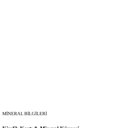
Su ile Temizlik:
Toprak ile Arındırma:
Tütsüleme:
Selenit ve Ay Işığı:
MİNERAL BİLGİLERİ