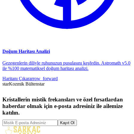
Doğum Haritası Analizi
Gezegenlerin diliyle ruhunuzun pusulasını keşfedin. Astromath v5.0
ile %100 matematiksel doğum haritası analizi.
Haritanı Çıkar
arrow_forward
star
Kozmik Bülten
star
Kristallerin mistik frekansları ve özel fırsatlardan
haberdar olmak için e-posta adresiniz ile ailemize
katılın.
Kayıt Ol