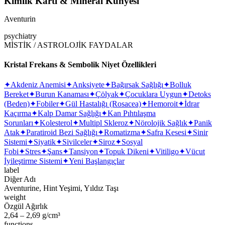
Kimlik Kartı & Mineral Künyesi
Aventurin
psychiatry
MİSTİK / ASTROLOJİK FAYDALAR
Kristal Frekans & Sembolik Niyet Özellikleri
✦
Akdeniz Anemisi
✦
Anksiyete
✦
Bağırsak Sağlığı
✦
Bolluk
Bereket
✦
Burun Kanaması
✦
Çölyak
✦
Çocuklara Uygun
✦
Detoks
(Beden)
✦
Fobiler
✦
Gül Hastalığı (Rosacea)
✦
Hemoroit
✦
İdrar
Kaçırma
✦
Kalp Damar Sağlığı
✦
Kan Pıhtılaşma
Sorunları
✦
Kolesterol
✦
Multipl Skleroz
✦
Nörolojik Sağlık
✦
Panik
Atak
✦
Paratiroid Bezi Sağlığı
✦
Romatizma
✦
Safra Kesesi
✦
Sinir
Sistemi
✦
Siyatik
✦
Sivilceler
✦
Siroz
✦
Sosyal
Fobi
✦
Stres
✦
Şans
✦
Tansiyon
✦
Topuk Dikeni
✦
Vitiligo
✦
Vücut
İyileştirme Sistemi
✦
Yeni Başlangıçlar
label
Diğer Adı
Aventurine, Hint Yeşimi, Yıldız Taşı
weight
Özgül Ağırlık
2,64 – 2,69 g/cm³
functions