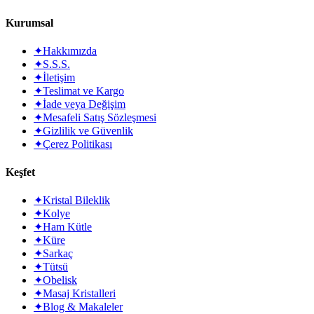
Kurumsal
✦
Hakkımızda
✦
S.S.S.
✦
İletişim
✦
Teslimat ve Kargo
✦
İade veya Değişim
✦
Mesafeli Satış Sözleşmesi
✦
Gizlilik ve Güvenlik
✦
Çerez Politikası
Keşfet
✦
Kristal Bileklik
✦
Kolye
✦
Ham Kütle
✦
Küre
✦
Sarkaç
✦
Tütsü
✦
Obelisk
✦
Masaj Kristalleri
✦
Blog & Makaleler