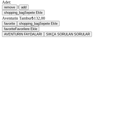
Adet:
1
remove
add
shopping_bag
Sepete Ekle
Aventurin Tambur
₺132,00
favorite
shopping_bag
Sepete Ekle
favorite
Favorilere Ekle
AVENTURIN FAYDALARI
SIKÇA SORULAN SORULAR