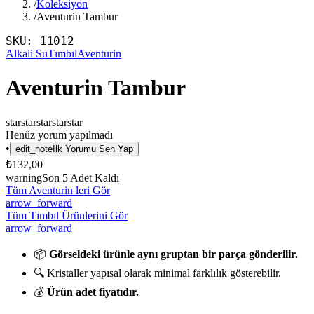
/
Koleksiyon
/
Aventurin Tambur
SKU:
11012
Alkali Su
Tımbıl
Aventurin
Aventurin Tambur
star
star
star
star
star
Henüz yorum yapılmadı
•
edit_note
İlk Yorumu Sen Yap
₺132,00
warning
Son
5
Adet Kaldı
Tüm Aventurin leri Gör
arrow_forward
Tüm Tımbıl Ürünlerini Gör
arrow_forward
📦
Görseldeki ürünle aynı gruptan bir parça gönderilir.
🔍 Kristaller yapısal olarak minimal farklılık gösterebilir.
💰
Ürün adet fiyatıdır.