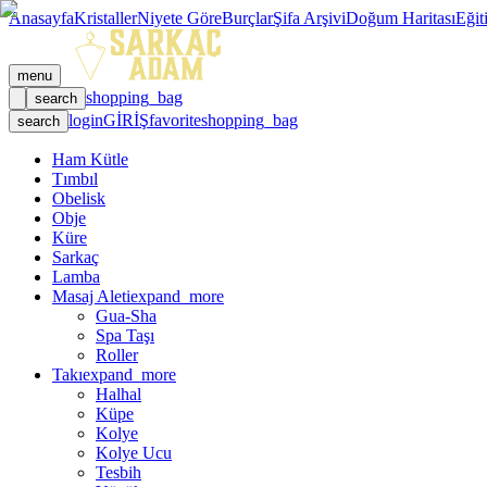
Anasayfa
Kristaller
Niyete Göre
Burçlar
Şifa Arşivi
Doğum Haritası
Eğit
menu
shopping_bag
search
login
GİRİŞ
favorite
shopping_bag
search
Ham Kütle
Tımbıl
Obelisk
Obje
Küre
Sarkaç
Lamba
Masaj Aleti
expand_more
Gua-Sha
Spa Taşı
Roller
Takı
expand_more
Halhal
Küpe
Kolye
Kolye Ucu
Tesbih