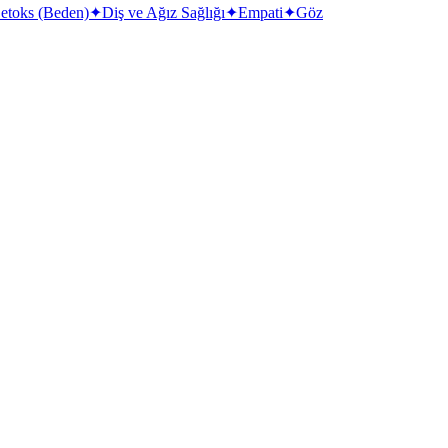
etoks (Beden)
✦
Diş ve Ağız Sağlığı
✦
Empati
✦
Göz