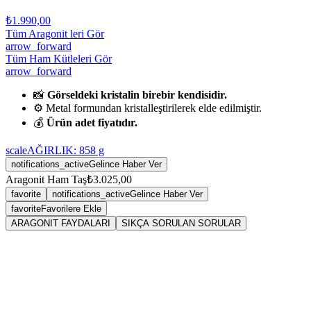
₺1.990,00
Tüm Aragonit leri Gör
arrow_forward
Tüm Ham Kütleleri Gör
arrow_forward
📸
Görseldeki kristalin birebir kendisidir.
⚙️ Metal formundan kristalleştirilerek elde edilmiştir.
💰
Ürün adet fiyatıdır.
scale
AĞIRLIK:
858
g
notifications_active
Gelince Haber Ver
Aragonit Ham Taş
₺3.025,00
favorite
notifications_active
Gelince Haber Ver
favorite
Favorilere Ekle
ARAGONIT FAYDALARI
SIKÇA SORULAN SORULAR