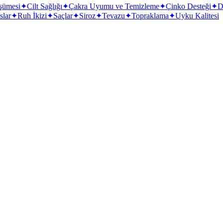
şümesi
✦
Cilt Sağlığı
✦
Çakra Uyumu ve Temizleme
✦
Çinko Desteği
✦
D
slar
✦
Ruh İkizi
✦
Saçlar
✦
Siroz
✦
Tevazu
✦
Topraklama
✦
Uyku Kalitesi