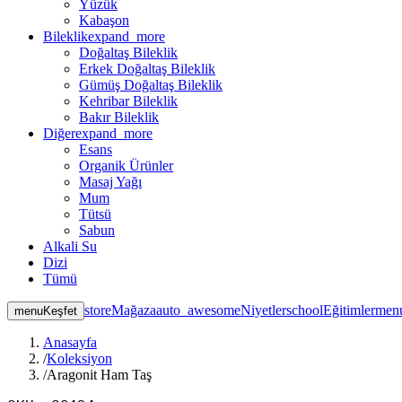
Yüzük
Kabaşon
Bileklik
expand_more
Doğaltaş Bileklik
Erkek Doğaltaş Bileklik
Gümüş Doğaltaş Bileklik
Kehribar Bileklik
Bakır Bileklik
Diğer
expand_more
Esans
Organik Ürünler
Masaj Yağı
Mum
Tütsü
Sabun
Alkali Su
Dizi
Tümü
store
Mağaza
auto_awesome
Niyetler
school
Eğitimler
men
menu
Keşfet
Anasayfa
/
Koleksiyon
/
Aragonit Ham Taş