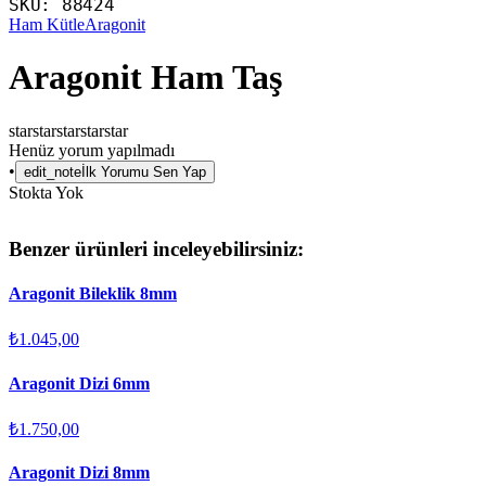
SKU:
88424
Ham Kütle
Aragonit
Aragonit Ham Taş
star
star
star
star
star
Henüz yorum yapılmadı
•
edit_note
İlk Yorumu Sen Yap
Stokta Yok
Benzer ürünleri inceleyebilirsiniz:
Aragonit Bileklik 8mm
₺1.045,00
Aragonit Dizi 6mm
₺1.750,00
Aragonit Dizi 8mm