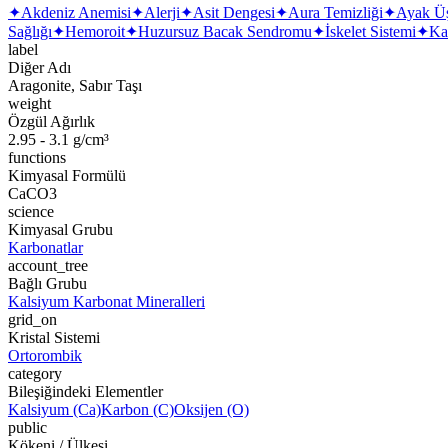
✦
Akdeniz Anemisi
✦
Alerji
✦
Asit Dengesi
✦
Aura Temizliği
✦
Ayak Ü
Sağlığı
✦
Hemoroit
✦
Huzursuz Bacak Sendromu
✦
İskelet Sistemi
✦
Ka
label
Diğer Adı
Aragonite, Sabır Taşı
weight
Özgül Ağırlık
2.95 - 3.1 g/cm³
functions
Kimyasal Formülü
CaCO3
science
Kimyasal Grubu
Karbonatlar
account_tree
Bağlı Grubu
Kalsiyum Karbonat Mineralleri
grid_on
Kristal Sistemi
Ortorombik
category
Bileşiğindeki Elementler
Kalsiyum (Ca)
Karbon (C)
Oksijen (O)
public
Kökeni / Ülkesi