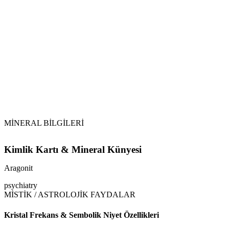
Su Temasından Kaçının:
Toprakla Arındırma:
Selenit ve Tütsü:
selenit
Sıklık:
MİNERAL BİLGİLERİ
Kimlik Kartı & Mineral Künyesi
Aragonit
psychiatry
MİSTİK / ASTROLOJİK FAYDALAR
Kristal Frekans & Sembolik Niyet Özellikleri