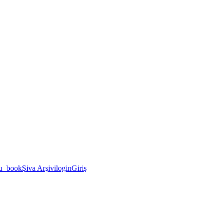
u_book
Şiva Arşivi
login
Giriş