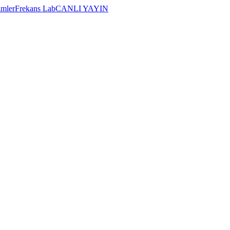
imler
Frekans Lab
CANLI YAYIN