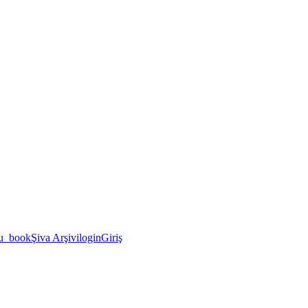
u_book
Şiva Arşivi
login
Giriş