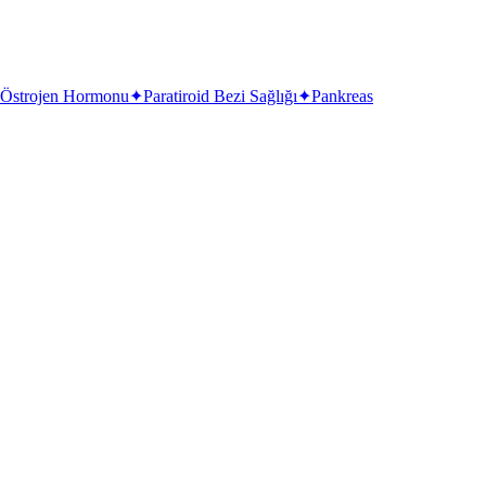
Östrojen Hormonu
✦
Paratiroid Bezi Sağlığı
✦
Pankreas