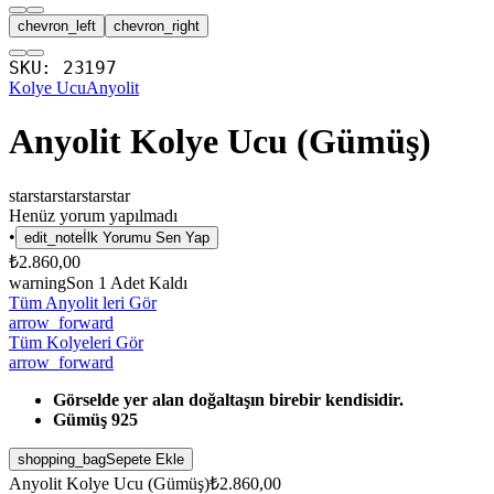
chevron_left
chevron_right
SKU:
23197
Kolye Ucu
Anyolit
Anyolit Kolye Ucu (Gümüş)
star
star
star
star
star
Henüz yorum yapılmadı
•
edit_note
İlk Yorumu Sen Yap
₺2.860,00
warning
Son
1
Adet Kaldı
Tüm Anyolit leri Gör
arrow_forward
Tüm Kolyeleri Gör
arrow_forward
Görselde yer alan doğaltaşın birebir kendisidir.
Gümüş 925
shopping_bag
Sepete Ekle
Anyolit Kolye Ucu (Gümüş)
₺2.860,00