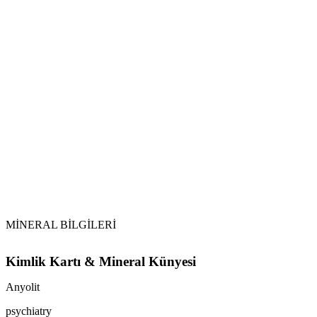
Canlılık ve Yenilenme:
Kan ve Diyabet:
Selenit ile Arındırma:
Topraklama:
Tütsüleme:
Dikkat:
Anyolit, sadece bir takı değil; ruhunuzun derinliklerine inen, kalbin
demektir
MİNERAL BİLGİLERİ
Kimlik Kartı & Mineral Künyesi
Anyolit
psychiatry