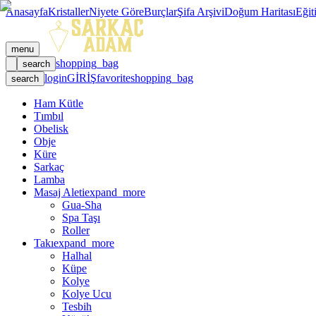
Anasayfa
Kristaller
Niyete Göre
Burçlar
Şifa Arşivi
Doğum Haritası
Eğit
menu
shopping_bag
search
login
GİRİŞ
favorite
shopping_bag
search
Ham Kütle
Tımbıl
Obelisk
Obje
Küre
Sarkaç
Lamba
Masaj Aleti
expand_more
Gua-Sha
Spa Taşı
Roller
Takı
expand_more
Halhal
Küpe
Kolye
Kolye Ucu
Tesbih