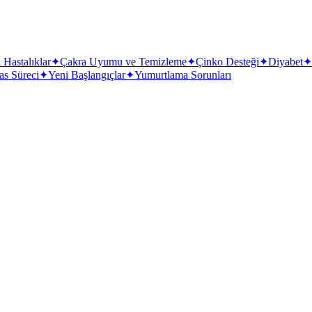
 Hastalıklar
✦
Çakra Uyumu ve Temizleme
✦
Çinko Desteği
✦
Diyabet
✦
as Süreci
✦
Yeni Başlangıçlar
✦
Yumurtlama Sorunları