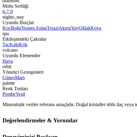
diamond
Mohs Sertliği
6-7-9
nights_stay
Uyumlu Burçlar
Koç
Boğa
Yengeç
Aslan
Terazi
Akrep
Yay
Oğlak
Kova
spa
Etkileşimdeki Çakralar
Taç
Kalp
Kök
volcano
Uyumlu Elementler
Hava
orbit
Yönetici Gezegenleri
Güneş
Mars
palette
Renk Tonları
Pembe
Yeşil
Mineralojik veriler referans amaçlıdır. Doğal kristaller tıbbi ilaç vey
Değerlendirmeler & Yorumlar
Deneyiminizi Paylaşın