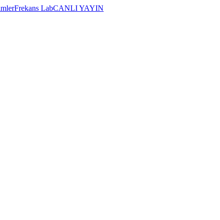
imler
Frekans Lab
CANLI YAYIN