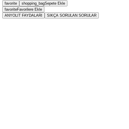
favorite
shopping_bag
Sepete Ekle
favorite
Favorilere Ekle
ANYOLIT FAYDALARI
SIKÇA SORULAN SORULAR
Mineral Yapısı ve Sertlik:
Renk Paleti ve Görünüm:
Kökeni: