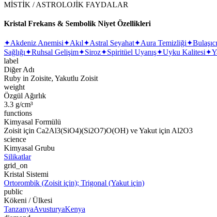
MİSTİK / ASTROLOJİK FAYDALAR
Kristal Frekans & Sembolik Niyet Özellikleri
✦
Akdeniz Anemisi
✦
Akıl
✦
Astral Seyahat
✦
Aura Temizliği
✦
Bulaşıcı
Sağlığı
✦
Ruhsal Gelişim
✦
Siroz
✦
Spiritüel Uyanış
✦
Uyku Kalitesi
✦
Y
label
Diğer Adı
Ruby in Zoisite, Yakutlu Zoisit
weight
Özgül Ağırlık
3.3 g/cm³
functions
Kimyasal Formülü
Zoisit için Ca2Al3(SiO4)(Si2O7)O(OH) ve Yakut için Al2O3
science
Kimyasal Grubu
Silikatlar
grid_on
Kristal Sistemi
Ortorombik (Zoisit için); Trigonal (Yakut için)
public
Kökeni / Ülkesi
Tanzanya
Avusturya
Kenya