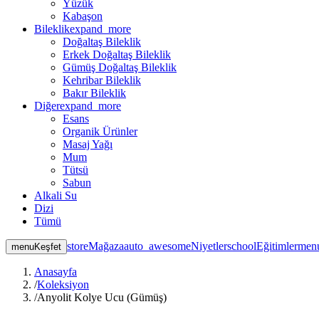
Yüzük
Kabaşon
Bileklik
expand_more
Doğaltaş Bileklik
Erkek Doğaltaş Bileklik
Gümüş Doğaltaş Bileklik
Kehribar Bileklik
Bakır Bileklik
Diğer
expand_more
Esans
Organik Ürünler
Masaj Yağı
Mum
Tütsü
Sabun
Alkali Su
Dizi
Tümü
store
Mağaza
auto_awesome
Niyetler
school
Eğitimler
men
menu
Keşfet
Anasayfa
/
Koleksiyon
/
Anyolit Kolye Ucu (Gümüş)