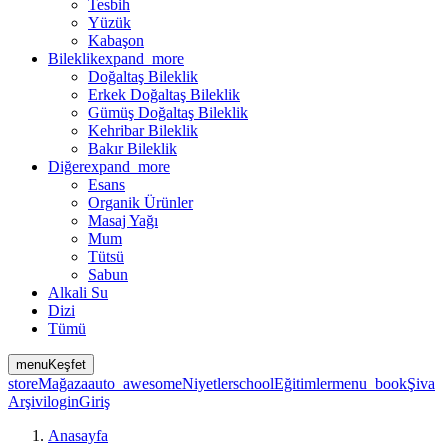
Tesbih
Yüzük
Kabaşon
Bileklik
expand_more
Doğaltaş Bileklik
Erkek Doğaltaş Bileklik
Gümüş Doğaltaş Bileklik
Kehribar Bileklik
Bakır Bileklik
Diğer
expand_more
Esans
Organik Ürünler
Masaj Yağı
Mum
Tütsü
Sabun
Alkali Su
Dizi
Tümü
menu
Keşfet
store
Mağaza
auto_awesome
Niyetler
school
Eğitimler
menu_book
Şiva
Arşivi
login
Giriş
Anasayfa