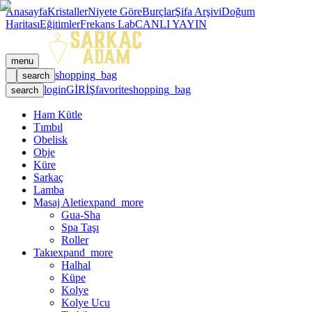
Anasayfa
Kristaller
Niyete Göre
Burçlar
Şifa Arşivi
Doğum
Haritası
Eğitimler
Frekans Lab
CANLI YAYIN
menu
shopping_bag
search
login
GİRİŞ
favorite
shopping_bag
search
Ham Kütle
Tımbıl
Obelisk
Obje
Küre
Sarkaç
Lamba
Masaj Aleti
expand_more
Gua-Sha
Spa Taşı
Roller
Takı
expand_more
Halhal
Küpe
Kolye
Kolye Ucu