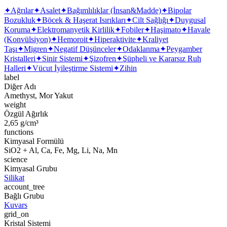
✦
Ağrılar
✦
Asalet
✦
Bağımlılıklar (İnsan&Madde)
✦
Bipolar
Bozukluk
✦
Böcek & Haşerat Isırıkları
✦
Cilt Sağlığı
✦
Duygusal
Koruma
✦
Elektromanyetik Kirlilik
✦
Fobiler
✦
Haşimato
✦
Havale
(Konvülsiyon)
✦
Hemoroit
✦
Hiperaktivite
✦
Kraliyet
Taşı
✦
Migren
✦
Negatif Düşünceler
✦
Odaklanma
✦
Peygamber
Kristalleri
✦
Sinir Sistemi
✦
Şizofren
✦
Şüpheli ve Kararsız Ruh
Halleri
✦
Vücut İyileştirme Sistemi
✦
Zihin
label
Diğer Adı
Amethyst, Mor Yakut
weight
Özgül Ağırlık
2,65 g/cm³
functions
Kimyasal Formülü
SiO2 + Al, Ca, Fe, Mg, Li, Na, Mn
science
Kimyasal Grubu
Silikat
account_tree
Bağlı Grubu
Kuvars
grid_on
Kristal Sistemi