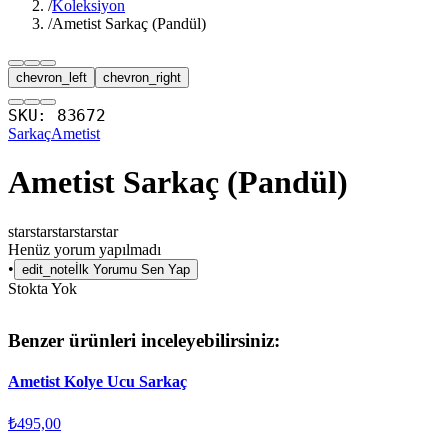
/
Koleksiyon
/
Ametist Sarkaç (Pandül)
chevron_left
chevron_right
SKU:
83672
Sarkaç
Ametist
Ametist Sarkaç (Pandül)
star
star
star
star
star
Henüz yorum yapılmadı
•
edit_note
İlk Yorumu Sen Yap
Stokta Yok
Benzer ürünleri inceleyebilirsiniz:
Ametist Kolye Ucu Sarkaç
₺495,00