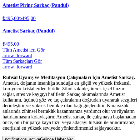
Ametist Pirinç Sarkaç (Pandül)
₺495,00
₺495,00
Ametist Sarkaç (Pandül)
₺495,00
Tüm Ametist leri Gör
arrow_forward
Tüm Sarkaçları Gör
arrow_forward
Ruhsal Uyanış ve Meditasyon Çalışmaları İçin Ametist Sarkaç.
Ametist, doğanın insanlığa sunduğu en güçlü ve yüksek frekanslı
koruyucu kristallerden biridir. Zihni sakinleştirerek içsel huzur
sağlar, stres ve kaygıyı hafifletir. Sarkaç okumalarında Ametist
kullanımı, üçüncü göz ve taç çakralarını doğrudan uyararak sezgileri
derinleştirir ve yüksek benlikle olan bağı güçlendirir. Kararsızlık
anlarında zihinsel berraklık kazanmanıza yardımcı olur ve rüyaların
hatırlanmasını kolaylaştırır. Ametist sarkaç ile çalışmaya başlamadan
önce, onu bir parça kaya tuzu veya adaçayı tütsüsü ile arındırmanız,
enerjisini en yüksek seviyede yönlendirmenizi sağlayacaktır.
notifications_active
Gelince Haber Ver