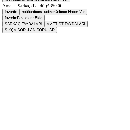
Ametist Sarkaç (Pandül)
₺350,00
favorite
notifications_active
Gelince Haber Ver
favorite
Favorilere Ekle
SARKAÇ FAYDALARI
AMETIST FAYDALARI
SIKÇA SORULAN SORULAR
Anyolit Sarkaç Faydaları