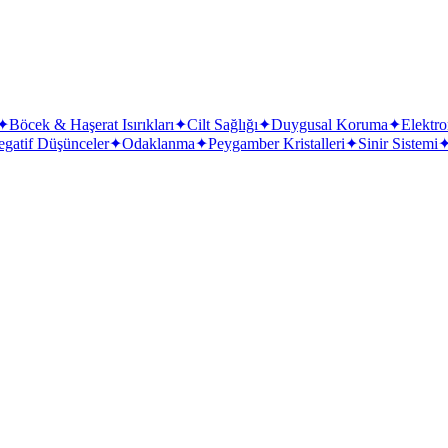
✦
Böcek & Haşerat Isırıkları
✦
Cilt Sağlığı
✦
Duygusal Koruma
✦
Elektro
gatif Düşünceler
✦
Odaklanma
✦
Peygamber Kristalleri
✦
Sinir Sistemi