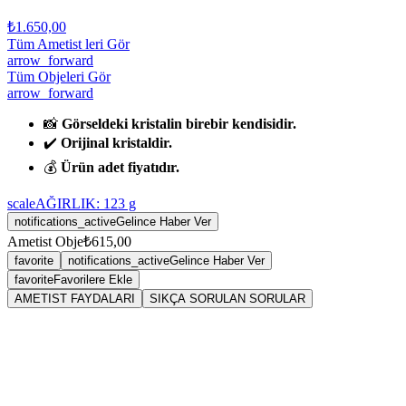
₺1.650,00
Tüm Ametist leri Gör
arrow_forward
Tüm Objeleri Gör
arrow_forward
📸
Görseldeki kristalin birebir kendisidir.
✔️
Orijinal kristaldir.
💰
Ürün adet fiyatıdır.
scale
AĞIRLIK:
123
g
notifications_active
Gelince Haber Ver
Ametist Obje
₺615,00
favorite
notifications_active
Gelince Haber Ver
favorite
Favorilere Ekle
AMETIST FAYDALARI
SIKÇA SORULAN SORULAR