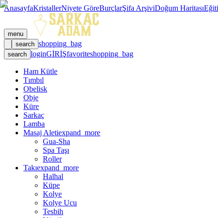
Anasayfa
Kristaller
Niyete Göre
Burçlar
Şifa Arşivi
Doğum Haritası
Eğit
menu
shopping_bag
search
login
GİRİŞ
favorite
shopping_bag
search
Ham Kütle
Tımbıl
Obelisk
Obje
Küre
Sarkaç
Lamba
Masaj Aleti
expand_more
Gua-Sha
Spa Taşı
Roller
Takı
expand_more
Halhal
Küpe
Kolye
Kolye Ucu
Tesbih