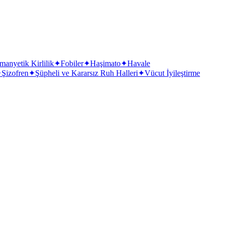
manyetik Kirlilik
✦
Fobiler
✦
Haşimato
✦
Havale
✦
Şizofren
✦
Şüpheli ve Kararsız Ruh Halleri
✦
Vücut İyileştirme