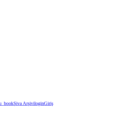
u_book
Şiva Arşivi
login
Giriş