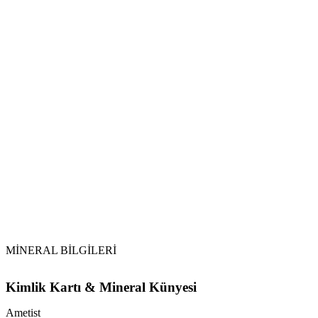
Bağımlılıklarla Mücadele:
Ağrı Yönetimi:
Bağışıklık ve Cilt:
Detoks ve Radyasyon:
Hormonal Sistem:
Topraklama:
Su ile Arındırma:
Selenit ve Sitrin:
Dikkat:
MİNERAL BİLGİLERİ
Kimlik Kartı & Mineral Künyesi
Ametist