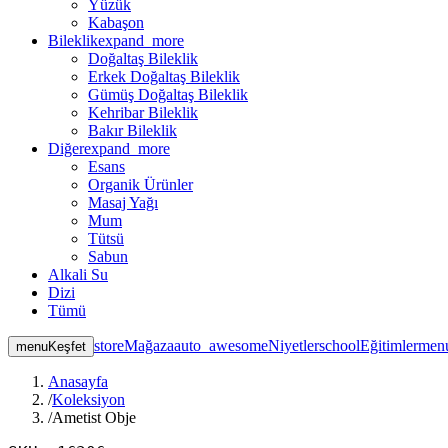
Yüzük
Kabaşon
Bileklik
expand_more
Doğaltaş Bileklik
Erkek Doğaltaş Bileklik
Gümüş Doğaltaş Bileklik
Kehribar Bileklik
Bakır Bileklik
Diğer
expand_more
Esans
Organik Ürünler
Masaj Yağı
Mum
Tütsü
Sabun
Alkali Su
Dizi
Tümü
store
Mağaza
auto_awesome
Niyetler
school
Eğitimler
men
menu
Keşfet
Anasayfa
/
Koleksiyon
/
Ametist Obje