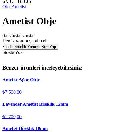
SKU:
16306
Obje
Ametist
Ametist Obje
star
star
star
star
star
Henüz yorum yapılmadı
•
edit_note
İlk Yorumu Sen Yap
Stokta Yok
Benzer ürünleri inceleyebilirsiniz:
Ametist Ağaç Obje
₺7.500,00
Lavender Ametist Bileklik 12mm
₺1.700,00
Ametist Bileklik 10mm