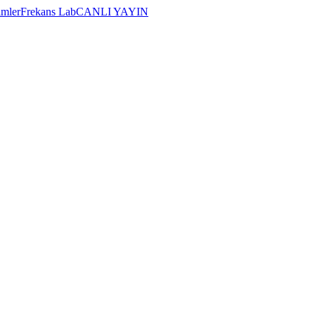
imler
Frekans Lab
CANLI YAYIN