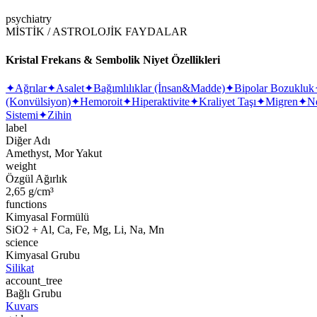
psychiatry
MİSTİK / ASTROLOJİK FAYDALAR
Kristal Frekans & Sembolik Niyet Özellikleri
✦
Ağrılar
✦
Asalet
✦
Bağımlılıklar (İnsan&Madde)
✦
Bipolar Bozukluk
(Konvülsiyon)
✦
Hemoroit
✦
Hiperaktivite
✦
Kraliyet Taşı
✦
Migren
✦
Ne
Sistemi
✦
Zihin
label
Diğer Adı
Amethyst, Mor Yakut
weight
Özgül Ağırlık
2,65 g/cm³
functions
Kimyasal Formülü
SiO2 + Al, Ca, Fe, Mg, Li, Na, Mn
science
Kimyasal Grubu
Silikat
account_tree
Bağlı Grubu
Kuvars