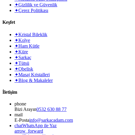
✦
Gizlilik ve Güvenlik
✦
Çerez Politikası
Keşfet
✦
Kristal Bileklik
✦
Kolye
✦
Ham Kütle
✦
Küre
✦
Sarkaç
✦
Tütsü
✦
Obelisk
✦
Masaj Kristalleri
✦
Blog & Makaleler
İletişim
phone
Bizi Arayın
0532 630 88 77
mail
E-Posta
info@sarkacadam.com
chat
WhatsApp ile Yaz
arrow_forward