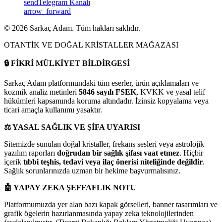
send
Telegram Kanalı
arrow_forward
©
2026
Sarkaç Adam. Tüm hakları saklıdır.
OTANTİK VE DOĞAL KRİSTALLER MAĞAZASI
🔒
FİKRİ MÜLKİYET BİLDİRGESİ
Sarkaç Adam platformundaki tüm eserler, ürün açıklamaları ve
kozmik analiz metinleri
5846 sayılı FSEK
, KVKK ve yasal telif
hükümleri kapsamında koruma altındadır. İzinsiz kopyalama veya
ticari amaçla kullanımı yasaktır.
⚖️
YASAL SAĞLIK VE ŞİFA UYARISI
Sitemizde sunulan doğal kristaller, frekans sesleri veya astrolojik
yazılım raporları
doğrudan bir sağlık şifası vaat etmez
. Hiçbir
içerik
tıbbi teşhis, tedavi veya ilaç önerisi niteliğinde değildir
.
Sağlık sorunlarınızda uzman bir hekime başvurmalısınız.
🤖
YAPAY ZEKA ŞEFFAFLIK NOTU
Platformumuzda yer alan bazı kapak görselleri, banner tasarımları ve
grafik ögelerin hazırlanmasında yapay zeka teknolojilerinden