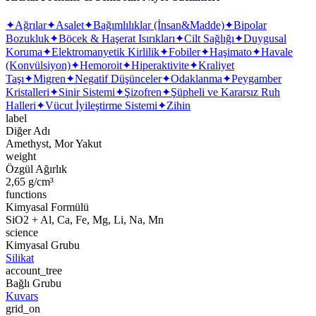
✦
Ağrılar
✦
Asalet
✦
Bağımlılıklar (İnsan&Madde)
✦
Bipolar
Bozukluk
✦
Böcek & Haşerat Isırıkları
✦
Cilt Sağlığı
✦
Duygusal
Koruma
✦
Elektromanyetik Kirlilik
✦
Fobiler
✦
Haşimato
✦
Havale
(Konvülsiyon)
✦
Hemoroit
✦
Hiperaktivite
✦
Kraliyet
Taşı
✦
Migren
✦
Negatif Düşünceler
✦
Odaklanma
✦
Peygamber
Kristalleri
✦
Sinir Sistemi
✦
Şizofren
✦
Şüpheli ve Kararsız Ruh
Halleri
✦
Vücut İyileştirme Sistemi
✦
Zihin
label
Diğer Adı
Amethyst, Mor Yakut
weight
Özgül Ağırlık
2,65 g/cm³
functions
Kimyasal Formülü
SiO2 + Al, Ca, Fe, Mg, Li, Na, Mn
science
Kimyasal Grubu
Silikat
account_tree
Bağlı Grubu
Kuvars
grid_on