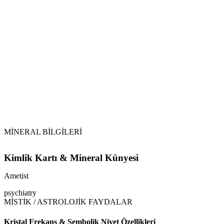
Su ile Arındırma:
Selenit ve Sitrin:
Dikkat:
MİNERAL BİLGİLERİ
Kimlik Kartı & Mineral Künyesi
Ametist
psychiatry
MİSTİK / ASTROLOJİK FAYDALAR
Kristal Frekans & Sembolik Niyet Özellikleri