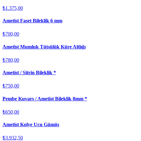
₺1.375,00
Ametist Faset Bileklik 6 mm
₺700,00
Ametist Mumluk Tütsülük Küre Altlığı
₺780,00
Ametist / Sitrin Bileklik *
₺750,00
Pembe Kuvars / Ametist Bileklik 8mm *
₺650,00
Ametist Kolye Ucu Gümüş
₺3.932,50