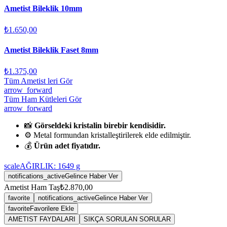
Ametist Bileklik 10mm
₺1.650,00
Ametist Bileklik Faset 8mm
₺1.375,00
Tüm Ametist leri Gör
arrow_forward
Tüm Ham Kütleleri Gör
arrow_forward
📸
Görseldeki kristalin birebir kendisidir.
⚙️ Metal formundan kristalleştirilerek elde edilmiştir.
💰
Ürün adet fiyatıdır.
scale
AĞIRLIK:
1649
g
notifications_active
Gelince Haber Ver
Ametist Ham Taş
₺2.870,00
favorite
notifications_active
Gelince Haber Ver
favorite
Favorilere Ekle
AMETIST FAYDALARI
SIKÇA SORULAN SORULAR