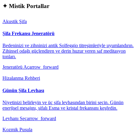
✦
Mistik Portallar
Akustik Şifa
Şifa Frekansı Jeneratörü
Bedeninizi ve zihninizi antik Solfeggio titreşimleriyle uyumlandırın.
Zihinsel odağı güçlendiren ve derin huzur veren saf meditasyon
tonları.
Jeneratörü Aç
arrow_forward
Hizalanma Rehberi
Günün Şifa Levhası
Niyetinizi belirleyin ve üç şifa levhasından birini seçin. Günün
enerjisel mesajını, şifalı Esma ve kristal frekansını keşfedin.
Levhanı Seç
arrow_forward
Kozmik Pusula