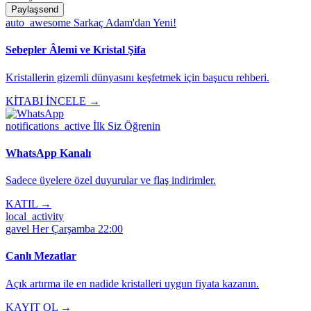
Paylaş
send
auto_awesome
Sarkaç Adam'dan Yeni!
Sebepler Âlemi ve Kristal Şifa
Kristallerin gizemli dünyasını keşfetmek için başucu rehberi.
KİTABI İNCELE →
notifications_active
İlk Siz Öğrenin
WhatsApp Kanalı
Sadece üyelere özel duyurular ve flaş indirimler.
KATIL →
local_activity
gavel
Her Çarşamba 22:00
Canlı Mezatlar
Açık artırma ile en nadide kristalleri uygun fiyata kazanın.
KAYIT OL →