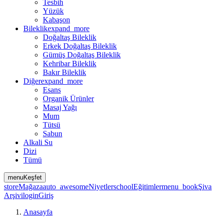
Tesbih
Yüzük
Kabaşon
Bileklik
expand_more
Doğaltaş Bileklik
Erkek Doğaltaş Bileklik
Gümüş Doğaltaş Bileklik
Kehribar Bileklik
Bakır Bileklik
Diğer
expand_more
Esans
Organik Ürünler
Masaj Yağı
Mum
Tütsü
Sabun
Alkali Su
Dizi
Tümü
menu
Keşfet
store
Mağaza
auto_awesome
Niyetler
school
Eğitimler
menu_book
Şiva
Arşivi
login
Giriş
Anasayfa