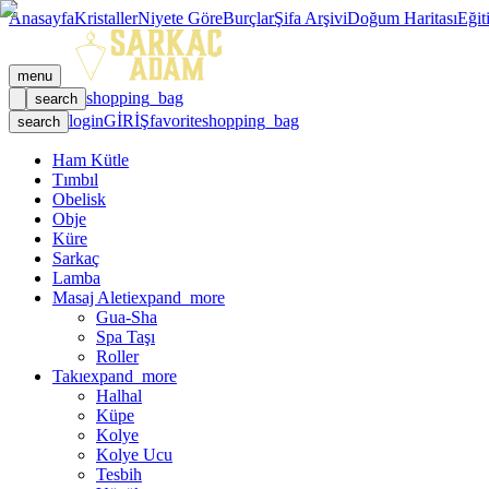
Anasayfa
Kristaller
Niyete Göre
Burçlar
Şifa Arşivi
Doğum Haritası
Eğit
menu
shopping_bag
search
login
GİRİŞ
favorite
shopping_bag
search
Ham Kütle
Tımbıl
Obelisk
Obje
Küre
Sarkaç
Lamba
Masaj Aleti
expand_more
Gua-Sha
Spa Taşı
Roller
Takı
expand_more
Halhal
Küpe
Kolye
Kolye Ucu
Tesbih