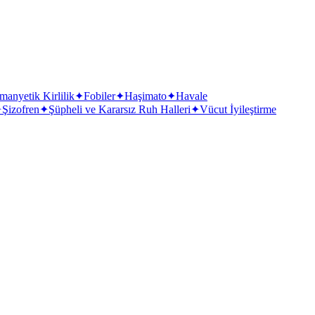
manyetik Kirlilik
✦
Fobiler
✦
Haşimato
✦
Havale
✦
Şizofren
✦
Şüpheli ve Kararsız Ruh Halleri
✦
Vücut İyileştirme