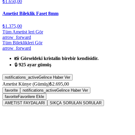
₺1.650,00
Ametist Bileklik Faset 8mm
₺1.375,00
Tüm Ametist leri Gör
arrow_forward
Tüm Bileklikleri Gör
arrow_forward
📸
Görseldeki kristalin birebir kendisidir.
🔒
925 ayar gümüş
notifications_active
Gelince Haber Ver
Ametist Künye (Gümüş)
₺2.695,00
favorite
notifications_active
Gelince Haber Ver
favorite
Favorilere Ekle
AMETIST FAYDALARI
SIKÇA SORULAN SORULAR