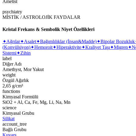
Ametist
psychiatry
MİSTİK / ASTROLOJİK FAYDALAR
Kristal Frekans & Sembolik Niyet Özellikleri
✦
Ağrılar
✦
Asalet
✦
Bağımlılıklar (İnsan&Madde)
✦
Bipolar Bozukluk
(Konvülsiyon)
✦
Hemoroit
✦
Hiperaktivite
✦
Kraliyet Taşı
✦
Migren
✦
Ne
Sistemi
✦
Zihin
label
Diğer Adı
Amethyst, Mor Yakut
weight
Özgül Ağırlık
2,65 g/cm³
functions
Kimyasal Formülü
SiO2 + Al, Ca, Fe, Mg, Li, Na, Mn
science
Kimyasal Grubu
Silikat
account_tree
Bağlı Grubu
Kuvars