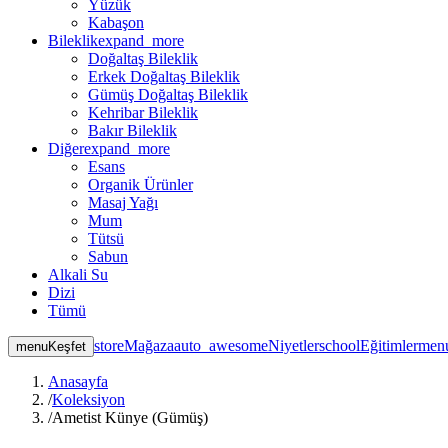
Yüzük
Kabaşon
Bileklik
expand_more
Doğaltaş Bileklik
Erkek Doğaltaş Bileklik
Gümüş Doğaltaş Bileklik
Kehribar Bileklik
Bakır Bileklik
Diğer
expand_more
Esans
Organik Ürünler
Masaj Yağı
Mum
Tütsü
Sabun
Alkali Su
Dizi
Tümü
store
Mağaza
auto_awesome
Niyetler
school
Eğitimler
men
menu
Keşfet
Anasayfa
/
Koleksiyon
/
Ametist Künye (Gümüş)