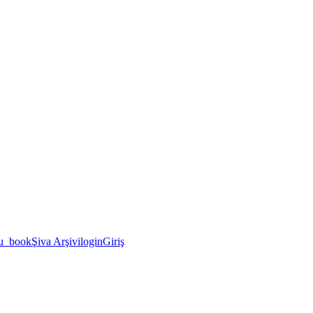
u_book
Şiva Arşivi
login
Giriş