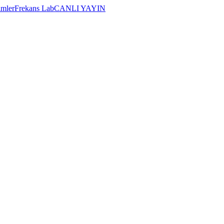
imler
Frekans Lab
CANLI YAYIN