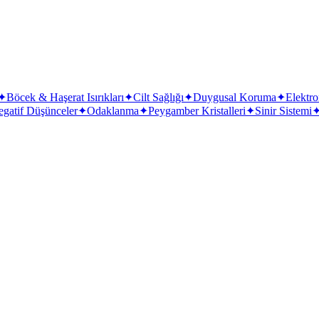
✦
Böcek & Haşerat Isırıkları
✦
Cilt Sağlığı
✦
Duygusal Koruma
✦
Elektro
gatif Düşünceler
✦
Odaklanma
✦
Peygamber Kristalleri
✦
Sinir Sistemi