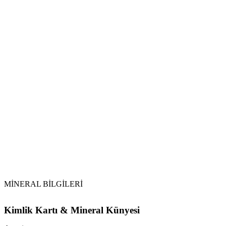
Bağımlılıklarla Mücadele:
Ağrı Yönetimi:
Bağışıklık ve Cilt:
Detoks ve Radyasyon:
Hormonal Sistem:
Topraklama:
Su ile Arındırma:
Selenit ve Sitrin:
Dikkat:
MİNERAL BİLGİLERİ
Kimlik Kartı & Mineral Künyesi