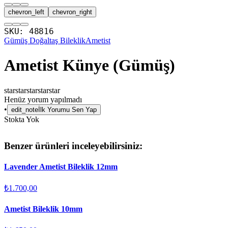
chevron_left
chevron_right
SKU:
48816
Gümüş Doğaltaş Bileklik
Ametist
Ametist Künye (Gümüş)
star
star
star
star
star
Henüz yorum yapılmadı
•
edit_note
İlk Yorumu Sen Yap
Stokta Yok
Benzer ürünleri inceleyebilirsiniz:
Lavender Ametist Bileklik 12mm
₺1.700,00
Ametist Bileklik 10mm