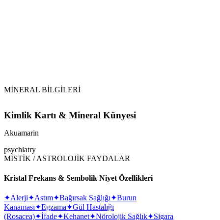
MİNERAL BİLGİLERİ
Kimlik Kartı & Mineral Künyesi
Akuamarin
psychiatry
MİSTİK / ASTROLOJİK FAYDALAR
Kristal Frekans & Sembolik Niyet Özellikleri
✦
Alerji
✦
Astım
✦
Bağırsak Sağlığı
✦
Burun
Kanaması
✦
Egzama
✦
Gül Hastalığı
(Rosacea)
✦
İfade
✦
Kehanet
✦
Nörolojik Sağlık
✦
Sigara