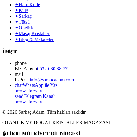
✦
Ham Kütle
✦
Küre
✦
Sarkaç
✦
Tütsü
✦
Obelisk
✦
Masaj Kristalleri
✦
Blog & Makaleler
İletişim
phone
Bizi Arayın
0532 630 88 77
mail
E-Posta
info@sarkacadam.com
chat
WhatsApp ile Yaz
arrow_forward
send
Telegram Kanalı
arrow_forward
©
2026
Sarkaç Adam. Tüm hakları saklıdır.
OTANTİK VE DOĞAL KRİSTALLER MAĞAZASI
🔒
FİKRİ MÜLKİYET BİLDİRGESİ