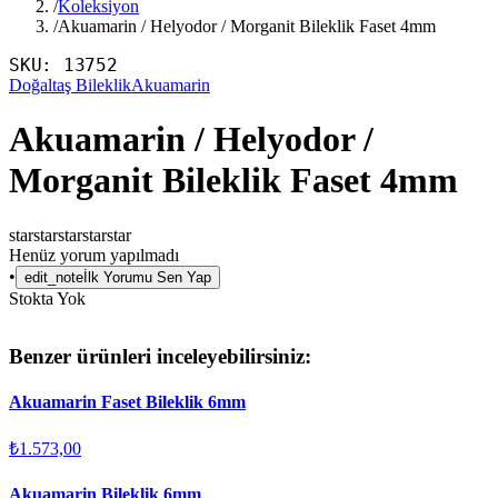
/
Koleksiyon
/
Akuamarin / Helyodor / Morganit Bileklik Faset 4mm
SKU:
13752
Doğaltaş Bileklik
Akuamarin
Akuamarin / Helyodor /
Morganit Bileklik Faset 4mm
star
star
star
star
star
Henüz yorum yapılmadı
•
edit_note
İlk Yorumu Sen Yap
Stokta Yok
Benzer ürünleri inceleyebilirsiniz:
Akuamarin Faset Bileklik 6mm
₺1.573,00
Akuamarin Bileklik 6mm