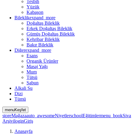
Tesbih
Yüzük
Kabaşon
Bileklik
expand_more
Doğaltaş Bileklik
Erkek Doğaltaş Bileklik
Gümüş Doğaltaş Bileklik
Kehribar Bileklik
Bakır Bileklik
Diğer
expand_more
Esans
Organik Ürünler
Masaj Yağı
Mum
Tütsü
Sabun
Alkali Su
Dizi
Tümü
menu
Keşfet
store
Mağaza
auto_awesome
Niyetler
school
Eğitimler
menu_book
Şiva
Arşivi
login
Giriş
Anasayfa