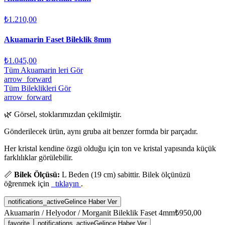
₺1.210,00
Akuamarin Faset Bileklik 8mm
₺1.045,00
Tüm Akuamarin leri Gör
arrow_forward
Tüm Bileklikleri Gör
arrow_forward
🌿 Görsel, stoklarımızdan çekilmiştir.
Gönderilecek ürün, aynı gruba ait benzer formda bir parçadır.
Her kristal kendine özgü olduğu için ton ve kristal yapısında küçük
farklılıklar görülebilir.
📏
Bilek Ölçüsü:
L Beden (19 cm) sabittir. Bilek ölçünüzü
öğrenmek için
tıklayın
.
notifications_active
Gelince Haber Ver
Akuamarin / Helyodor / Morganit Bileklik Faset 4mm
₺950,00
favorite
notifications_active
Gelince Haber Ver