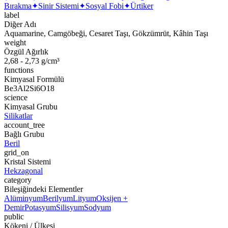
Bırakma
✦
Sinir Sistemi
✦
Sosyal Fobi
✦
Ürtiker
label
Diğer Adı
Aquamarine, Camgöbeği, Cesaret Taşı, Gökzümrüt, Kâhin Taşı
weight
Özgül Ağırlık
2,68 - 2,73 g/cm³
functions
Kimyasal Formülü
Be3Al2Si6O18
science
Kimyasal Grubu
Silikatlar
account_tree
Bağlı Grubu
Beril
grid_on
Kristal Sistemi
Hekzagonal
category
Bileşiğindeki Elementler
Alüminyum
Berilyum
Lityum
Oksijen +
Demir
Potasyum
Silisyum
Sodyum
public
Kökeni / Ülkesi