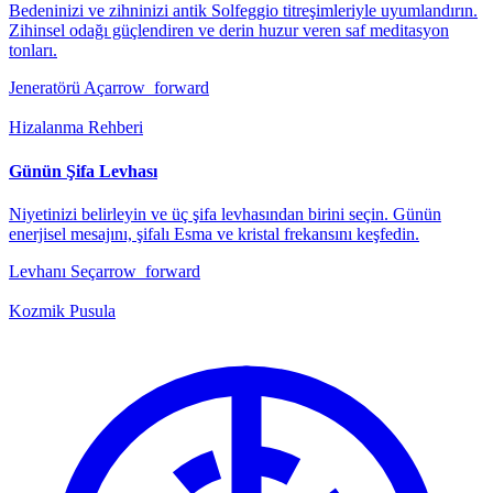
Bedeninizi ve zihninizi antik Solfeggio titreşimleriyle uyumlandırın.
Zihinsel odağı güçlendiren ve derin huzur veren saf meditasyon
tonları.
Jeneratörü Aç
arrow_forward
Hizalanma Rehberi
Günün Şifa Levhası
Niyetinizi belirleyin ve üç şifa levhasından birini seçin. Günün
enerjisel mesajını, şifalı Esma ve kristal frekansını keşfedin.
Levhanı Seç
arrow_forward
Kozmik Pusula