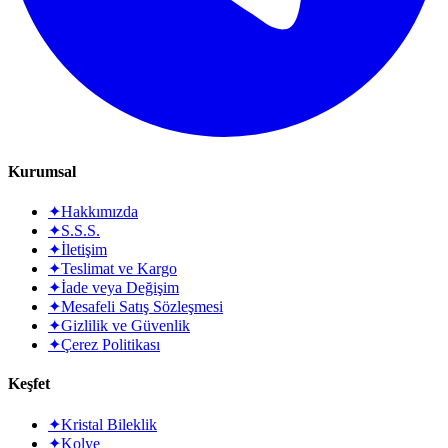
Kurumsal
✦
Hakkımızda
✦
S.S.S.
✦
İletişim
✦
Teslimat ve Kargo
✦
İade veya Değişim
✦
Mesafeli Satış Sözleşmesi
✦
Gizlilik ve Güvenlik
✦
Çerez Politikası
Keşfet
✦
Kristal Bileklik
✦
Kolye