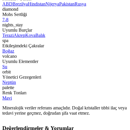
ABD
Brezilya
Hindistan
Nijerya
Pakistan
Rusya
diamond
Mohs Sertliği
7-8
nights_stay
Uyumlu Burçlar
Terazi
Akrep
Kova
Balık
spa
Etkileşimdeki Çakralar
Boğaz
volcano
Uyumlu Elementler
Su
orbit
Yönetici Gezegenleri
Neptün
palette
Renk Tonları
Mavi
Mineralojik veriler referans amaçlıdır. Doğal kristaller tıbbi ilaç veya
tedavi yerine geçmez, doğrudan şifa vaat etmez.
Değerlendirmeler & Yorumlar