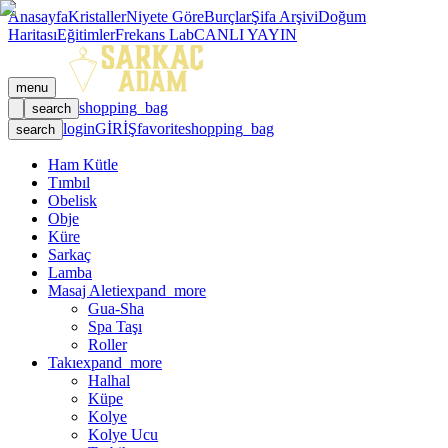
Anasayfa
Kristaller
Niyete Göre
Burçlar
Şifa Arşivi
Doğum
Haritası
Eğitimler
Frekans Lab
CANLI YAYIN
menu
shopping_bag
search
login
GİRİŞ
favorite
shopping_bag
search
Ham Kütle
Tımbıl
Obelisk
Obje
Küre
Sarkaç
Lamba
Masaj Aleti
expand_more
Gua-Sha
Spa Taşı
Roller
Takı
expand_more
Halhal
Küpe
Kolye
Kolye Ucu