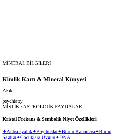
Sarkaç
Akik
Tansiyonu dengeler. Özellikle düşük tansiyonu normal
seviyesine getirir.
MİNERAL BİLGİLERİ
Kimlik Kartı & Mineral Künyesi
Akik
psychiatry
MİSTİK / ASTROLOJİK FAYDALAR
Kristal Frekans & Sembolik Niyet Özellikleri
✦
Antisosyallik
✦
Bayılmalar
✦
Burun Kanaması
✦
Burun
Sağlığı
✦
Çocuklara Uygun
✦
DNA