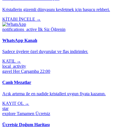
Kristallerin gizemli dünyasını keşfetmek için başucu rehberi.
KİTABI İNCELE →
notifications_active
İlk Siz Öğrenin
WhatsApp Kanalı
Sadece üyelere özel duyurular ve flaş indirimler.
KATIL →
local_activity
gavel
Her Çarşamba 22:00
Canlı Mezatlar
Açık artırma ile en nadide kristalleri uygun fiyata kazanın.
KAYIT OL →
star
explore
Tamamen Ücretsiz
Ücretsiz Doğum Haritası