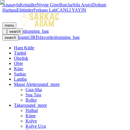
Anasayfa
Kristaller
Niyete Göre
Burçlar
Şifa Arşivi
Doğum
Haritası
Eğitimler
Frekans Lab
CANLI YAYIN
menu
shopping_bag
search
login
GİRİŞ
favorite
shopping_bag
search
Ham Kütle
Tımbıl
Obelisk
Obje
Küre
Sarkaç
Lamba
Masaj Aleti
expand_more
Gua-Sha
Spa Taşı
Roller
Takı
expand_more
Halhal
Küpe
Kolye
Kolye Ucu