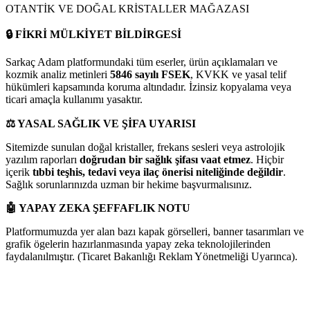
OTANTİK VE DOĞAL KRİSTALLER MAĞAZASI
🔒
FİKRİ MÜLKİYET BİLDİRGESİ
Sarkaç Adam platformundaki tüm eserler, ürün açıklamaları ve
kozmik analiz metinleri
5846 sayılı FSEK
, KVKK ve yasal telif
hükümleri kapsamında koruma altındadır. İzinsiz kopyalama veya
ticari amaçla kullanımı yasaktır.
⚖️
YASAL SAĞLIK VE ŞİFA UYARISI
Sitemizde sunulan doğal kristaller, frekans sesleri veya astrolojik
yazılım raporları
doğrudan bir sağlık şifası vaat etmez
. Hiçbir
içerik
tıbbi teşhis, tedavi veya ilaç önerisi niteliğinde değildir
.
Sağlık sorunlarınızda uzman bir hekime başvurmalısınız.
🤖
YAPAY ZEKA ŞEFFAFLIK NOTU
Platformumuzda yer alan bazı kapak görselleri, banner tasarımları ve
grafik ögelerin hazırlanmasında yapay zeka teknolojilerinden
faydalanılmıştır. (Ticaret Bakanlığı Reklam Yönetmeliği Uyarınca).