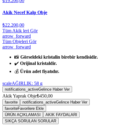
₺19.200,00
Akik Necef Kalp Obje
₺22.200,00
Tüm Akik leri Gör
arrow_forward
Tüm Objeleri Gör
arrow_forward
📸
Görseldeki kristalin birebir kendisidir.
✔️
Orijinal kristaldir.
💰
Ürün adet fiyatıdır.
scale
AĞIRLIK:
58
g
notifications_active
Gelince Haber Ver
Akik Yaprak Obje
₺450,00
favorite
notifications_active
Gelince Haber Ver
favorite
Favorilere Ekle
ÜRÜN AÇIKLAMASI
AKIK FAYDALARI
SIKÇA SORULAN SORULAR