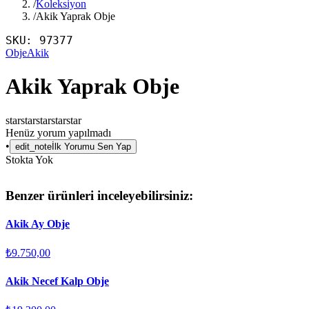
/
Koleksiyon
/
Akik Yaprak Obje
SKU:
97377
Obje
Akik
Akik Yaprak Obje
star
star
star
star
star
Henüz yorum yapılmadı
•
edit_note
İlk Yorumu Sen Yap
Stokta Yok
Benzer ürünleri inceleyebilirsiniz:
Akik Ay Obje
₺9.750,00
Akik Necef Kalp Obje