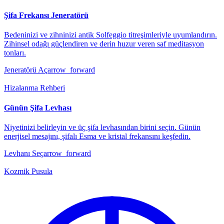
Şifa Frekansı Jeneratörü
Bedeninizi ve zihninizi antik Solfeggio titreşimleriyle uyumlandırın.
Zihinsel odağı güçlendiren ve derin huzur veren saf meditasyon
tonları.
Jeneratörü Aç
arrow_forward
Hizalanma Rehberi
Günün Şifa Levhası
Niyetinizi belirleyin ve üç şifa levhasından birini seçin. Günün
enerjisel mesajını, şifalı Esma ve kristal frekansını keşfedin.
Levhanı Seç
arrow_forward
Kozmik Pusula