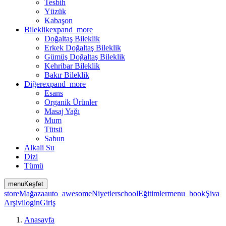
Tesbih
Yüzük
Kabaşon
Bileklik
expand_more
Doğaltaş Bileklik
Erkek Doğaltaş Bileklik
Gümüş Doğaltaş Bileklik
Kehribar Bileklik
Bakır Bileklik
Diğer
expand_more
Esans
Organik Ürünler
Masaj Yağı
Mum
Tütsü
Sabun
Alkali Su
Dizi
Tümü
menu
Keşfet
store
Mağaza
auto_awesome
Niyetler
school
Eğitimler
menu_book
Şiva
Arşivi
login
Giriş
Anasayfa