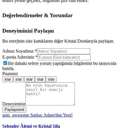
tedavi yerine geçmez, doğrudan şifa vaat etmez.
Değerlendirmeler & Yorumlar
Deneyiminizi Paylaşın
Bu enerjinin size kattıklarını diğer Kristal Dostlarıyla paylaşın.
Adınız Soyadınız *
E-posta Adresiniz *
Bir dahaki sefere yorum yaptığımda bilgilerimi bu tarayıcıda
hatırla.
Puanınız
star
star
star
star
star
Deneyiminiz
Paylaş
send
auto_awesome
Sarkaç Adam'dan Yeni!
Sebepler Âlemi ve Kristal Şifa