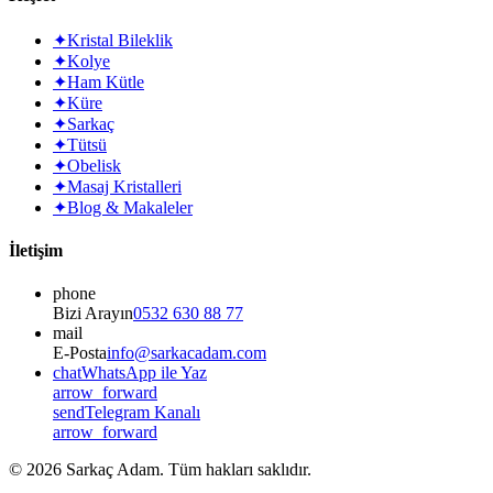
✦
Kristal Bileklik
✦
Kolye
✦
Ham Kütle
✦
Küre
✦
Sarkaç
✦
Tütsü
✦
Obelisk
✦
Masaj Kristalleri
✦
Blog & Makaleler
İletişim
phone
Bizi Arayın
0532 630 88 77
mail
E-Posta
info@sarkacadam.com
chat
WhatsApp ile Yaz
arrow_forward
send
Telegram Kanalı
arrow_forward
©
2026
Sarkaç Adam. Tüm hakları saklıdır.