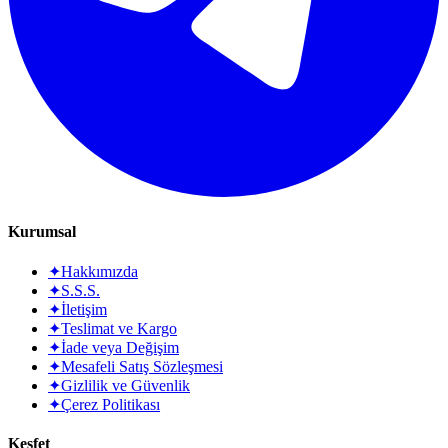
Kurumsal
✦
Hakkımızda
✦
S.S.S.
✦
İletişim
✦
Teslimat ve Kargo
✦
İade veya Değişim
✦
Mesafeli Satış Sözleşmesi
✦
Gizlilik ve Güvenlik
✦
Çerez Politikası
Keşfet