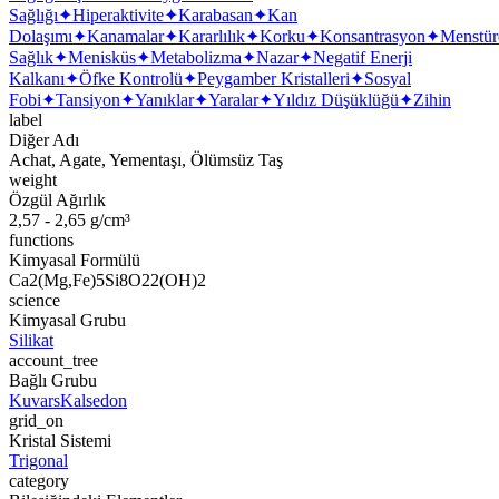
Sağlığı
✦
Hiperaktivite
✦
Karabasan
✦
Kan
Dolaşımı
✦
Kanamalar
✦
Kararlılık
✦
Korku
✦
Konsantrasyon
✦
Menstür
Sağlık
✦
Menisküs
✦
Metabolizma
✦
Nazar
✦
Negatif Enerji
Kalkanı
✦
Öfke Kontrolü
✦
Peygamber Kristalleri
✦
Sosyal
Fobi
✦
Tansiyon
✦
Yanıklar
✦
Yaralar
✦
Yıldız Düşüklüğü
✦
Zihin
label
Diğer Adı
Achat, Agate, Yementaşı, Ölümsüz Taş
weight
Özgül Ağırlık
2,57 - 2,65 g/cm³
functions
Kimyasal Formülü
Ca2(Mg,Fe)5Si8O22(OH)2
science
Kimyasal Grubu
Silikat
account_tree
Bağlı Grubu
Kuvars
Kalsedon
grid_on
Kristal Sistemi
Trigonal
category