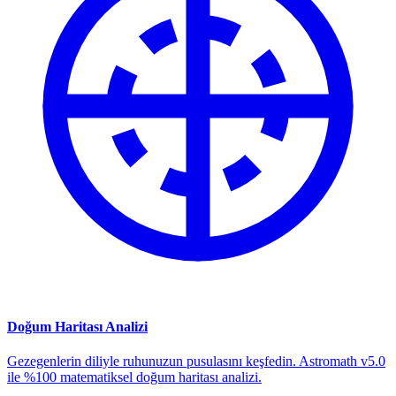
Doğum Haritası Analizi
Gezegenlerin diliyle ruhunuzun pusulasını keşfedin. Astromath v5.0
ile %100 matematiksel doğum haritası analizi.