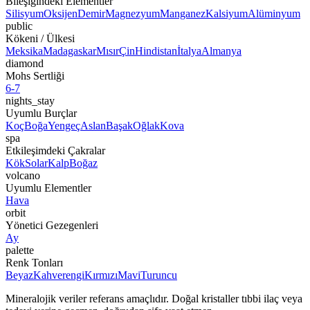
Bileşiğindeki Elementler
Silisyum
Oksijen
Demir
Magnezyum
Manganez
Kalsiyum
Alüminyum
public
Kökeni / Ülkesi
Meksika
Madagaskar
Mısır
Çin
Hindistan
İtalya
Almanya
diamond
Mohs Sertliği
6-7
nights_stay
Uyumlu Burçlar
Koç
Boğa
Yengeç
Aslan
Başak
Oğlak
Kova
spa
Etkileşimdeki Çakralar
Kök
Solar
Kalp
Boğaz
volcano
Uyumlu Elementler
Hava
orbit
Yönetici Gezegenleri
Ay
palette
Renk Tonları
Beyaz
Kahverengi
Kırmızı
Mavi
Turuncu
Mineralojik veriler referans amaçlıdır. Doğal kristaller tıbbi ilaç veya