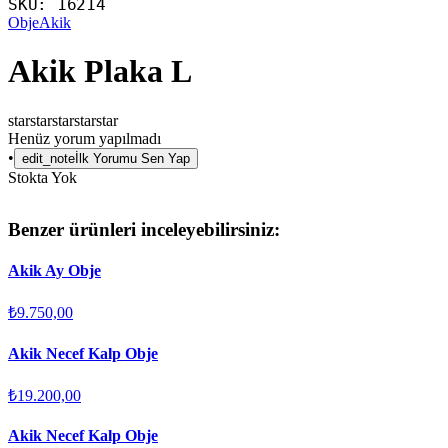
SKU:
16214
Obje
Akik
Akik Plaka L
star
star
star
star
star
Henüz yorum yapılmadı
•
edit_note
İlk Yorumu Sen Yap
Stokta Yok
Benzer ürünleri inceleyebilirsiniz:
Akik Ay Obje
₺9.750,00
Akik Necef Kalp Obje
₺19.200,00
Akik Necef Kalp Obje