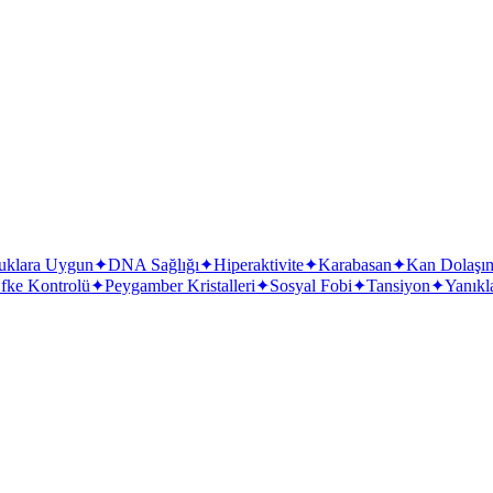
uklara Uygun
✦
DNA Sağlığı
✦
Hiperaktivite
✦
Karabasan
✦
Kan Dolaşı
fke Kontrolü
✦
Peygamber Kristalleri
✦
Sosyal Fobi
✦
Tansiyon
✦
Yanıkl