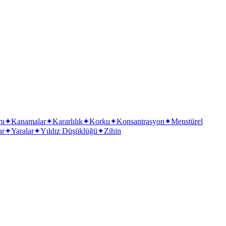
mı
✦
Kanamalar
✦
Kararlılık
✦
Korku
✦
Konsantrasyon
✦
Menstürel
ar
✦
Yaralar
✦
Yıldız Düşüklüğü
✦
Zihin