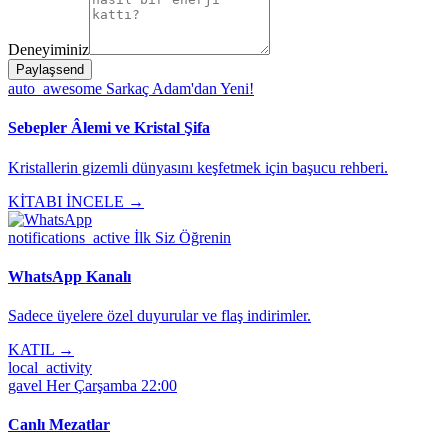
Deneyiminiz
Paylaş
send
auto_awesome
Sarkaç Adam'dan Yeni!
Sebepler Âlemi ve Kristal Şifa
Kristallerin gizemli dünyasını keşfetmek için başucu rehberi.
KİTABI İNCELE →
notifications_active
İlk Siz Öğrenin
WhatsApp Kanalı
Sadece üyelere özel duyurular ve flaş indirimler.
KATIL →
local_activity
gavel
Her Çarşamba 22:00
Canlı Mezatlar