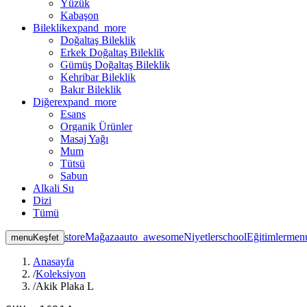
Yüzük
Kabaşon
Bileklik
expand_more
Doğaltaş Bileklik
Erkek Doğaltaş Bileklik
Gümüş Doğaltaş Bileklik
Kehribar Bileklik
Bakır Bileklik
Diğer
expand_more
Esans
Organik Ürünler
Masaj Yağı
Mum
Tütsü
Sabun
Alkali Su
Dizi
Tümü
store
Mağaza
auto_awesome
Niyetler
school
Eğitimler
men
menu
Keşfet
Anasayfa
/
Koleksiyon
/
Akik Plaka L