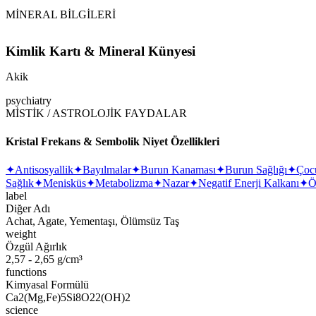
MİNERAL BİLGİLERİ
Kimlik Kartı & Mineral Künyesi
Akik
psychiatry
MİSTİK / ASTROLOJİK FAYDALAR
Kristal Frekans & Sembolik Niyet Özellikleri
✦
Antisosyallik
✦
Bayılmalar
✦
Burun Kanaması
✦
Burun Sağlığı
✦
Çoc
Sağlık
✦
Menisküs
✦
Metabolizma
✦
Nazar
✦
Negatif Enerji Kalkanı
✦
Ö
label
Diğer Adı
Achat, Agate, Yementaşı, Ölümsüz Taş
weight
Özgül Ağırlık
2,57 - 2,65 g/cm³
functions
Kimyasal Formülü
Ca2(Mg,Fe)5Si8O22(OH)2
science