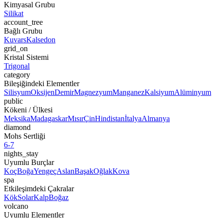
Kimyasal Grubu
Silikat
account_tree
Bağlı Grubu
Kuvars
Kalsedon
grid_on
Kristal Sistemi
Trigonal
category
Bileşiğindeki Elementler
Silisyum
Oksijen
Demir
Magnezyum
Manganez
Kalsiyum
Alüminyum
public
Kökeni / Ülkesi
Meksika
Madagaskar
Mısır
Çin
Hindistan
İtalya
Almanya
diamond
Mohs Sertliği
6-7
nights_stay
Uyumlu Burçlar
Koç
Boğa
Yengeç
Aslan
Başak
Oğlak
Kova
spa
Etkileşimdeki Çakralar
Kök
Solar
Kalp
Boğaz
volcano
Uyumlu Elementler