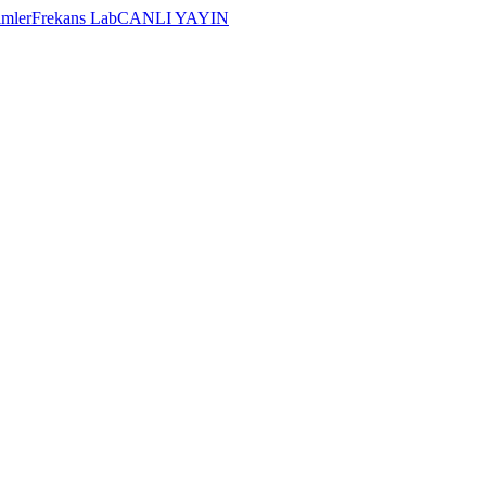
imler
Frekans Lab
CANLI YAYIN