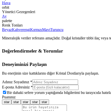
Hava
orbit
Yönetici Gezegenleri
Ay
palette
Renk Tonları
Beyaz
Kahverengi
Kırmızı
Mavi
Turuncu
Mineralojik veriler referans amaçlıdır. Doğal kristaller tıbbi ilaç vey
Değerlendirmeler & Yorumlar
Deneyiminizi Paylaşın
Bu enerjinin size kattıklarını diğer Kristal Dostlarıyla paylaşın.
Adınız Soyadınız *
E-posta Adresiniz *
Bir dahaki sefere yorum yaptığımda bilgilerimi bu tarayıcıda hatırla
Puanınız
star
star
star
star
star