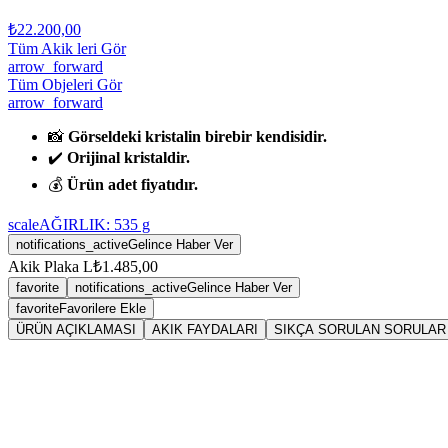
₺22.200,00
Tüm Akik leri Gör
arrow_forward
Tüm Objeleri Gör
arrow_forward
📸
Görseldeki kristalin birebir kendisidir.
✔️
Orijinal kristaldir.
💰
Ürün adet fiyatıdır.
scale
AĞIRLIK:
535
g
notifications_active
Gelince Haber Ver
Akik Plaka L
₺1.485,00
favorite
notifications_active
Gelince Haber Ver
favorite
Favorilere Ekle
ÜRÜN AÇIKLAMASI
AKIK FAYDALARI
SIKÇA SORULAN SORULAR
Sarkaç
Aki
Tansiyonu dengeler. Özellikle düşük tansiyonu normal seviyesine