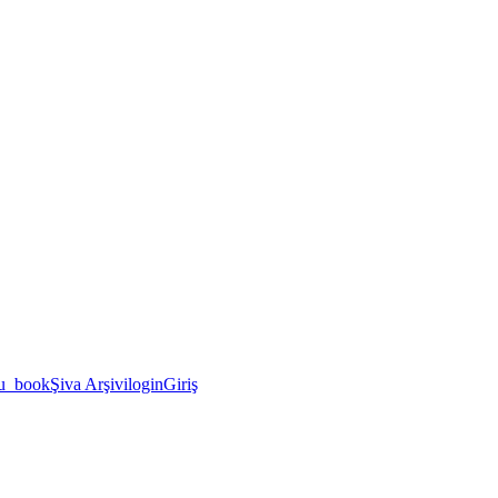
u_book
Şiva Arşivi
login
Giriş