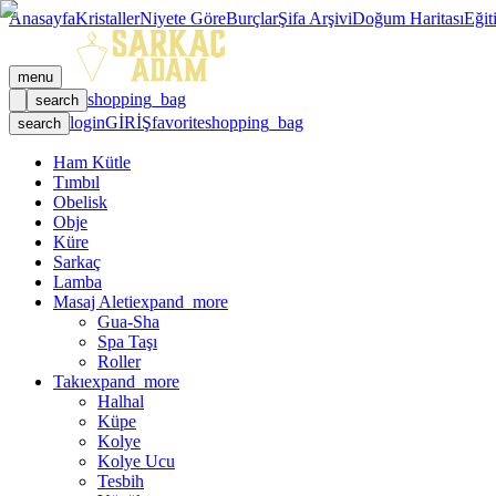
Anasayfa
Kristaller
Niyete Göre
Burçlar
Şifa Arşivi
Doğum Haritası
Eğit
menu
shopping_bag
search
login
GİRİŞ
favorite
shopping_bag
search
Ham Kütle
Tımbıl
Obelisk
Obje
Küre
Sarkaç
Lamba
Masaj Aleti
expand_more
Gua-Sha
Spa Taşı
Roller
Takı
expand_more
Halhal
Küpe
Kolye
Kolye Ucu
Tesbih