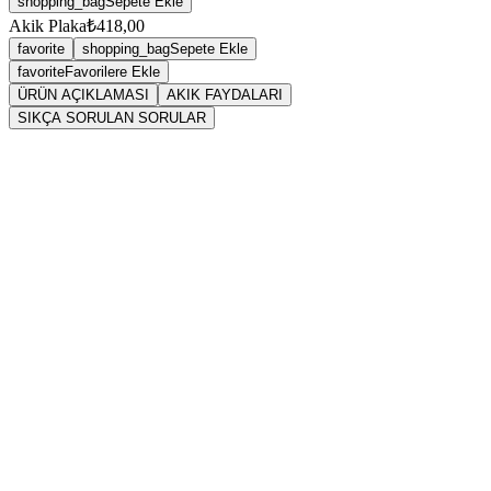
shopping_bag
Sepete Ekle
Akik Plaka
₺418,00
favorite
shopping_bag
Sepete Ekle
favorite
Favorilere Ekle
ÜRÜN AÇIKLAMASI
AKIK FAYDALARI
SIKÇA SORULAN SORULAR
Sarkaç
Akik