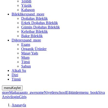
Tesbih
Yüzük
Kabaşon
Bileklik
expand_more
Doğaltaş Bileklik
Erkek Doğaltaş Bileklik
Gümüş Doğaltaş Bileklik
Kehribar Bileklik
Bakır Bileklik
Diğer
expand_more
Esans
Organik Ürünler
Masaj Yağı
Mum
Tütsü
Sabun
Alkali Su
Dizi
Tümü
menu
Keşfet
store
Mağaza
auto_awesome
Niyetler
school
Eğitimler
menu_book
Şiva
Arşivi
login
Giriş
Anasayfa