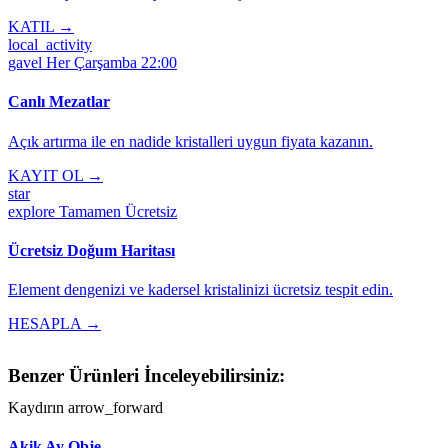
KATIL →
local_activity
gavel
Her Çarşamba 22:00
Canlı Mezatlar
Açık artırma ile en nadide kristalleri uygun fiyata kazanın.
KAYIT OL →
star
explore
Tamamen Ücretsiz
Ücretsiz Doğum Haritası
Element dengenizi ve kadersel kristalinizi ücretsiz tespit edin.
HESAPLA →
Benzer Ürünleri İnceleyebilirsiniz:
Kaydırın
arrow_forward
Akik Ay Obje