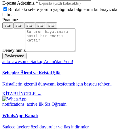
E-posta Adresiniz *
Bir dahaki sefere yorum yaptığımda bilgilerimi bu tarayıcıda
hatırla.
Puanınız
star
star
star
star
star
Deneyiminiz
Paylaş
send
auto_awesome
Sarkaç Adam'dan Yeni!
Sebepler Âlemi ve Kristal Şifa
Kristallerin gizemli dünyasını keşfetmek için başucu rehberi.
KİTABI İNCELE →
notifications_active
İlk Siz Öğrenin
WhatsApp Kanalı
Sadece üyelere özel duyurular ve flaş indirimler.