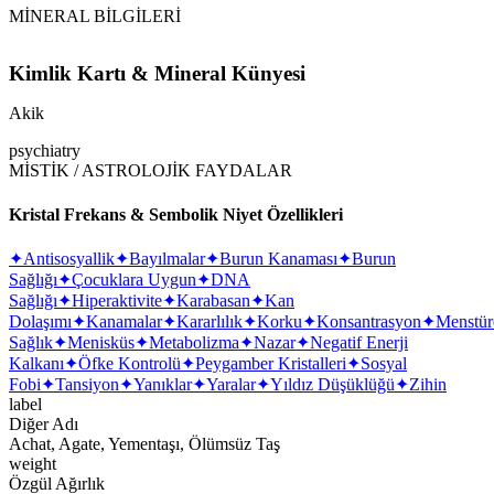
MİNERAL BİLGİLERİ
Kimlik Kartı & Mineral Künyesi
Akik
psychiatry
MİSTİK / ASTROLOJİK FAYDALAR
Kristal Frekans & Sembolik Niyet Özellikleri
✦
Antisosyallik
✦
Bayılmalar
✦
Burun Kanaması
✦
Burun
Sağlığı
✦
Çocuklara Uygun
✦
DNA
Sağlığı
✦
Hiperaktivite
✦
Karabasan
✦
Kan
Dolaşımı
✦
Kanamalar
✦
Kararlılık
✦
Korku
✦
Konsantrasyon
✦
Menstür
Sağlık
✦
Menisküs
✦
Metabolizma
✦
Nazar
✦
Negatif Enerji
Kalkanı
✦
Öfke Kontrolü
✦
Peygamber Kristalleri
✦
Sosyal
Fobi
✦
Tansiyon
✦
Yanıklar
✦
Yaralar
✦
Yıldız Düşüklüğü
✦
Zihin
label
Diğer Adı
Achat, Agate, Yementaşı, Ölümsüz Taş
weight
Özgül Ağırlık