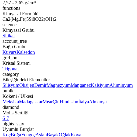
2,57 - 2,65 g/cm³
functions
Kimyasal Formülü
Ca2(Mg,Fe)5Si8O22(OH)2
science
Kimyasal Grubu
Silikat
account_tree
Bağlı Grubu
Kuvars
Kalsedon
grid_on
Kristal Sistemi
Trigonal
category
Bileşiğindeki Elementler
Silisyum
Oksijen
Demir
Magnezyum
Manganez
Kalsiyum
Alüminyum
public
Kökeni / Ülkesi
Meksika
Madagaskar
Mısır
Çin
Hindistan
İtalya
Almanya
diamond
Mohs Sertliği
6-7
nights_stay
Uyumlu Burçlar
Koç
Boğa
Yengeç
Aslan
Başak
Oğlak
Kova