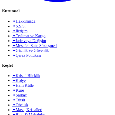
Kurumsal
✦
Hakkımızda
✦
S.S.S.
✦
İletişim
✦
Teslimat ve Kargo
✦
İade veya Değişim
✦
Mesafeli Satış Sözleşmesi
✦
Gizlilik ve Güvenlik
✦
Çerez Politikası
Keşfet
✦
Kristal Bileklik
✦
Kolye
✦
Ham Kütle
✦
Küre
✦
Sarkaç
✦
Tütsü
✦
Obelisk
✦
Masaj Kristalleri
✦
Blog & Makaleler