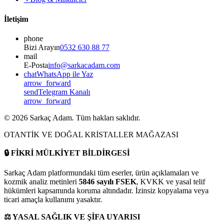
İletişim
phone
Bizi Arayın
0532 630 88 77
mail
E-Posta
info@sarkacadam.com
chat
WhatsApp ile Yaz
arrow_forward
send
Telegram Kanalı
arrow_forward
©
2026
Sarkaç Adam. Tüm hakları saklıdır.
OTANTİK VE DOĞAL KRİSTALLER MAĞAZASI
🔒
FİKRİ MÜLKİYET BİLDİRGESİ
Sarkaç Adam platformundaki tüm eserler, ürün açıklamaları ve
kozmik analiz metinleri
5846 sayılı FSEK
, KVKK ve yasal telif
hükümleri kapsamında koruma altındadır. İzinsiz kopyalama veya
ticari amaçla kullanımı yasaktır.
⚖️
YASAL SAĞLIK VE ŞİFA UYARISI