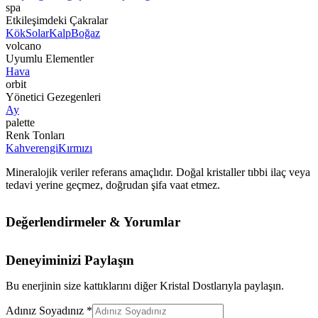
spa
Etkileşimdeki Çakralar
Kök
Solar
Kalp
Boğaz
volcano
Uyumlu Elementler
Hava
orbit
Yönetici Gezegenleri
Ay
palette
Renk Tonları
Kahverengi
Kırmızı
Mineralojik veriler referans amaçlıdır. Doğal kristaller tıbbi ilaç veya
tedavi yerine geçmez, doğrudan şifa vaat etmez.
Değerlendirmeler & Yorumlar
Deneyiminizi Paylaşın
Bu enerjinin size kattıklarını diğer Kristal Dostlarıyla paylaşın.
Adınız Soyadınız *