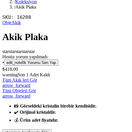
/
Koleksiyon
/
Akik Plaka
SKU:
16208
Obje
Akik
Akik Plaka
star
star
star
star
star
Henüz yorum yapılmadı
•
edit_note
İlk Yorumu Sen Yap
₺418,00
warning
Son
1
Adet Kaldı
Tüm Akik leri Gör
arrow_forward
Tüm Objeleri Gör
arrow_forward
📸
Görseldeki kristalin birebir kendisidir.
✔️
Orijinal kristaldir.
💰
Ürün adet fiyatıdır.