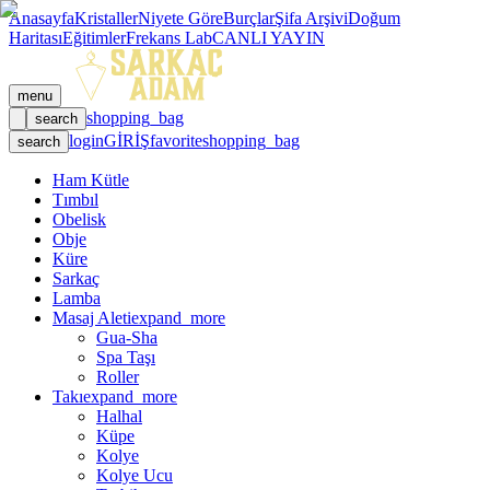
Anasayfa
Kristaller
Niyete Göre
Burçlar
Şifa Arşivi
Doğum
Haritası
Eğitimler
Frekans Lab
CANLI YAYIN
menu
shopping_bag
search
login
GİRİŞ
favorite
shopping_bag
search
Ham Kütle
Tımbıl
Obelisk
Obje
Küre
Sarkaç
Lamba
Masaj Aleti
expand_more
Gua-Sha
Spa Taşı
Roller
Takı
expand_more
Halhal
Küpe
Kolye
Kolye Ucu