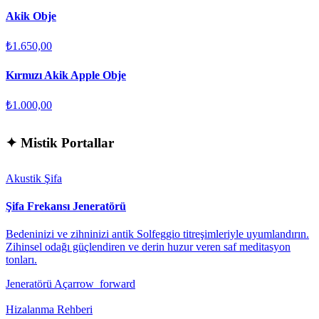
Akik Obje
₺1.650,00
Kırmızı Akik Apple Obje
₺1.000,00
✦
Mistik Portallar
Akustik Şifa
Şifa Frekansı Jeneratörü
Bedeninizi ve zihninizi antik Solfeggio titreşimleriyle uyumlandırın.
Zihinsel odağı güçlendiren ve derin huzur veren saf meditasyon
tonları.
Jeneratörü Aç
arrow_forward
Hizalanma Rehberi