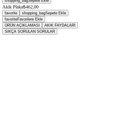
shopping_bag
Sepete Ekle
Akik Plaka
₺462,00
favorite
shopping_bag
Sepete Ekle
favorite
Favorilere Ekle
ÜRÜN AÇIKLAMASI
AKIK FAYDALARI
SIKÇA SORULAN SORULAR
Sarkaç
Akik