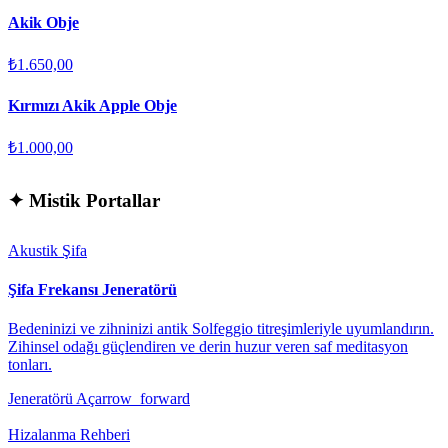
Akik Obje
₺1.650,00
Kırmızı Akik Apple Obje
₺1.000,00
✦
Mistik Portallar
Akustik Şifa
Şifa Frekansı Jeneratörü
Bedeninizi ve zihninizi antik Solfeggio titreşimleriyle uyumlandırın.
Zihinsel odağı güçlendiren ve derin huzur veren saf meditasyon
tonları.
Jeneratörü Aç
arrow_forward
Hizalanma Rehberi