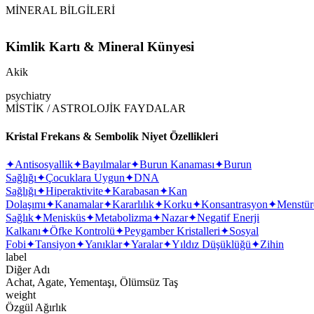
MİNERAL BİLGİLERİ
Kimlik Kartı & Mineral Künyesi
Akik
psychiatry
MİSTİK / ASTROLOJİK FAYDALAR
Kristal Frekans & Sembolik Niyet Özellikleri
✦
Antisosyallik
✦
Bayılmalar
✦
Burun Kanaması
✦
Burun
Sağlığı
✦
Çocuklara Uygun
✦
DNA
Sağlığı
✦
Hiperaktivite
✦
Karabasan
✦
Kan
Dolaşımı
✦
Kanamalar
✦
Kararlılık
✦
Korku
✦
Konsantrasyon
✦
Menstür
Sağlık
✦
Menisküs
✦
Metabolizma
✦
Nazar
✦
Negatif Enerji
Kalkanı
✦
Öfke Kontrolü
✦
Peygamber Kristalleri
✦
Sosyal
Fobi
✦
Tansiyon
✦
Yanıklar
✦
Yaralar
✦
Yıldız Düşüklüğü
✦
Zihin
label
Diğer Adı
Achat, Agate, Yementaşı, Ölümsüz Taş
weight
Özgül Ağırlık