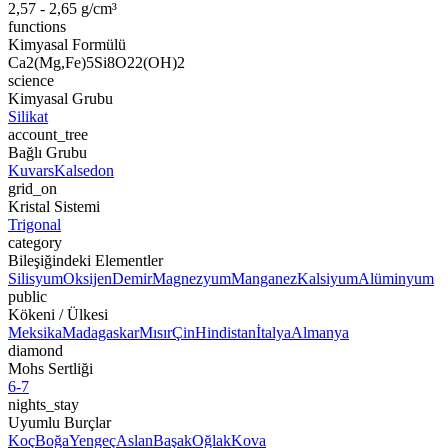
2,57 - 2,65 g/cm³
functions
Kimyasal Formülü
Ca2(Mg,Fe)5Si8O22(OH)2
science
Kimyasal Grubu
Silikat
account_tree
Bağlı Grubu
Kuvars
Kalsedon
grid_on
Kristal Sistemi
Trigonal
category
Bileşiğindeki Elementler
Silisyum
Oksijen
Demir
Magnezyum
Manganez
Kalsiyum
Alüminyum
public
Kökeni / Ülkesi
Meksika
Madagaskar
Mısır
Çin
Hindistan
İtalya
Almanya
diamond
Mohs Sertliği
6-7
nights_stay
Uyumlu Burçlar
Koç
Boğa
Yengeç
Aslan
Başak
Oğlak
Kova