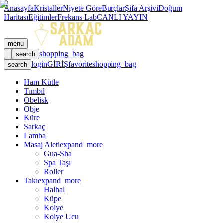
Anasayfa
Kristaller
Niyete Göre
Burçlar
Şifa Arşivi
Doğum
Haritası
Eğitimler
Frekans Lab
CANLI YAYIN
menu
shopping_bag
search
login
GİRİŞ
favorite
shopping_bag
search
Ham Kütle
Tımbıl
Obelisk
Obje
Küre
Sarkaç
Lamba
Masaj Aleti
expand_more
Gua-Sha
Spa Taşı
Roller
Takı
expand_more
Halhal
Küpe
Kolye
Kolye Ucu