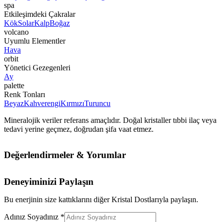
spa
Etkileşimdeki Çakralar
Kök
Solar
Kalp
Boğaz
volcano
Uyumlu Elementler
Hava
orbit
Yönetici Gezegenleri
Ay
palette
Renk Tonları
Beyaz
Kahverengi
Kırmızı
Turuncu
Mineralojik veriler referans amaçlıdır. Doğal kristaller tıbbi ilaç veya
tedavi yerine geçmez, doğrudan şifa vaat etmez.
Değerlendirmeler & Yorumlar
Deneyiminizi Paylaşın
Bu enerjinin size kattıklarını diğer Kristal Dostlarıyla paylaşın.
Adınız Soyadınız *