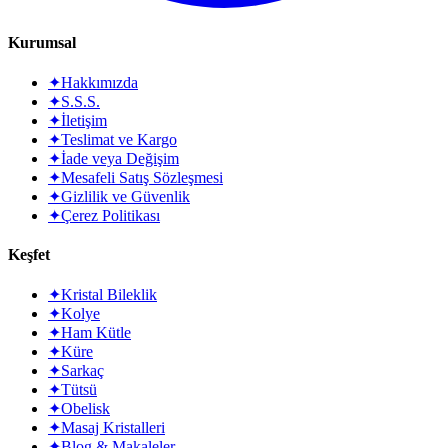
Kurumsal
✦
Hakkımızda
✦
S.S.S.
✦
İletişim
✦
Teslimat ve Kargo
✦
İade veya Değişim
✦
Mesafeli Satış Sözleşmesi
✦
Gizlilik ve Güvenlik
✦
Çerez Politikası
Keşfet
✦
Kristal Bileklik
✦
Kolye
✦
Ham Kütle
✦
Küre
✦
Sarkaç
✦
Tütsü
✦
Obelisk
✦
Masaj Kristalleri
✦
Blog & Makaleler