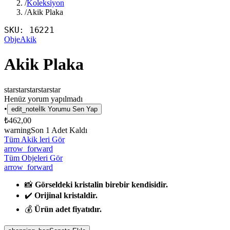
/
Koleksiyon
/
Akik Plaka
SKU:
16221
Obje
Akik
Akik Plaka
star
star
star
star
star
Henüz yorum yapılmadı
•
edit_note
İlk Yorumu Sen Yap
₺462,00
warning
Son
1
Adet Kaldı
Tüm Akik leri Gör
arrow_forward
Tüm Objeleri Gör
arrow_forward
📸
Görseldeki kristalin birebir kendisidir.
✔️
Orijinal kristaldir.
💰
Ürün adet fiyatıdır.