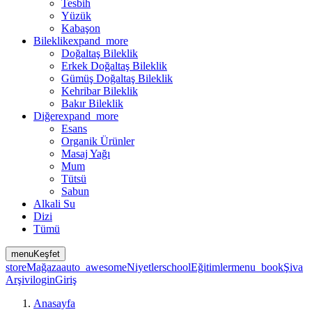
Tesbih
Yüzük
Kabaşon
Bileklik
expand_more
Doğaltaş Bileklik
Erkek Doğaltaş Bileklik
Gümüş Doğaltaş Bileklik
Kehribar Bileklik
Bakır Bileklik
Diğer
expand_more
Esans
Organik Ürünler
Masaj Yağı
Mum
Tütsü
Sabun
Alkali Su
Dizi
Tümü
menu
Keşfet
store
Mağaza
auto_awesome
Niyetler
school
Eğitimler
menu_book
Şiva
Arşivi
login
Giriş
Anasayfa