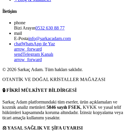
İletişim
phone
Bizi Arayın
0532 630 88 77
mail
E-Posta
info@sarkacadam.com
chat
WhatsApp ile Yaz
arrow_forward
send
Telegram Kanalı
arrow_forward
©
2026
Sarkaç Adam. Tüm hakları saklıdır.
OTANTİK VE DOĞAL KRİSTALLER MAĞAZASI
🔒
FİKRİ MÜLKİYET BİLDİRGESİ
Sarkaç Adam platformundaki tüm eserler, ürün açıklamaları ve
kozmik analiz metinleri
5846 sayılı FSEK
, KVKK ve yasal telif
hükümleri kapsamında koruma altındadır. İzinsiz kopyalama veya
ticari amaçla kullanımı yasaktır.
⚖️
YASAL SAĞLIK VE ŞİFA UYARISI