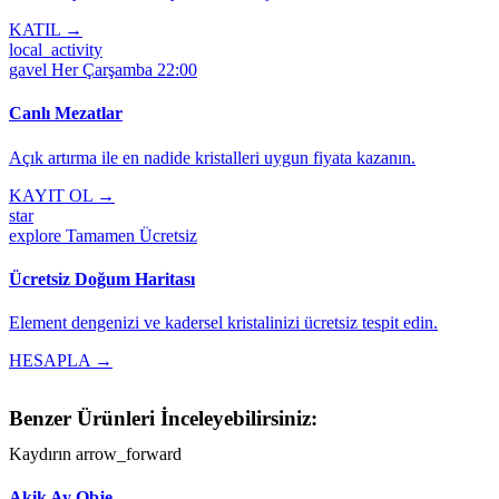
KATIL →
local_activity
gavel
Her Çarşamba 22:00
Canlı Mezatlar
Açık artırma ile en nadide kristalleri uygun fiyata kazanın.
KAYIT OL →
star
explore
Tamamen Ücretsiz
Ücretsiz Doğum Haritası
Element dengenizi ve kadersel kristalinizi ücretsiz tespit edin.
HESAPLA →
Benzer Ürünleri İnceleyebilirsiniz:
Kaydırın
arrow_forward
Akik Ay Obje