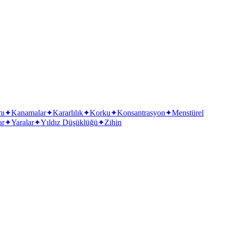
mı
✦
Kanamalar
✦
Kararlılık
✦
Korku
✦
Konsantrasyon
✦
Menstürel
ar
✦
Yaralar
✦
Yıldız Düşüklüğü
✦
Zihin