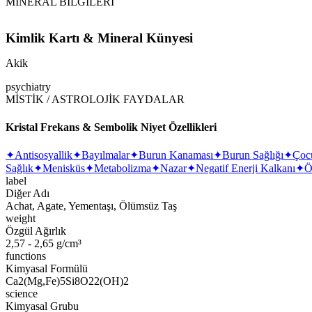
MİNERAL BİLGİLERİ
Kimlik Kartı & Mineral Künyesi
Akik
psychiatry
MİSTİK / ASTROLOJİK FAYDALAR
Kristal Frekans & Sembolik Niyet Özellikleri
✦
Antisosyallik
✦
Bayılmalar
✦
Burun Kanaması
✦
Burun Sağlığı
✦
Çoc
Sağlık
✦
Menisküs
✦
Metabolizma
✦
Nazar
✦
Negatif Enerji Kalkanı
✦
Ö
label
Diğer Adı
Achat, Agate, Yementaşı, Ölümsüz Taş
weight
Özgül Ağırlık
2,57 - 2,65 g/cm³
functions
Kimyasal Formülü
Ca2(Mg,Fe)5Si8O22(OH)2
science
Kimyasal Grubu