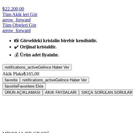
₺22.200,00
Tüm Akik leri Gör
arrow_forward
Tüm Objeleri Gör
arrow_forward
📸
Görseldeki kristalin birebir kendisidir.
✔️
Orijinal kristaldir.
💰
Ürün adet fiyatıdır.
notifications_active
Gelince Haber Ver
Akik Plaka
₺165,00
favorite
notifications_active
Gelince Haber Ver
favorite
Favorilere Ekle
ÜRÜN AÇIKLAMASI
AKIK FAYDALARI
SIKÇA SORULAN SORULAR
Sarkaç
Aki
Tansiyonu dengeler. Özellikle düşük tansiyonu normal seviyesine