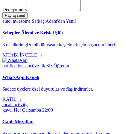
Deneyiminiz
Paylaş
send
auto_awesome
Sarkaç Adam'dan Yeni!
Sebepler Âlemi ve Kristal Şifa
Kristallerin gizemli dünyasını keşfetmek için başucu rehberi.
KİTABI İNCELE →
notifications_active
İlk Siz Öğrenin
WhatsApp Kanalı
Sadece üyelere özel duyurular ve flaş indirimler.
KATIL →
local_activity
gavel
Her Çarşamba 22:00
Canlı Mezatlar
Açık artırma ile en nadide kristalleri uygun fiyata kazanın.