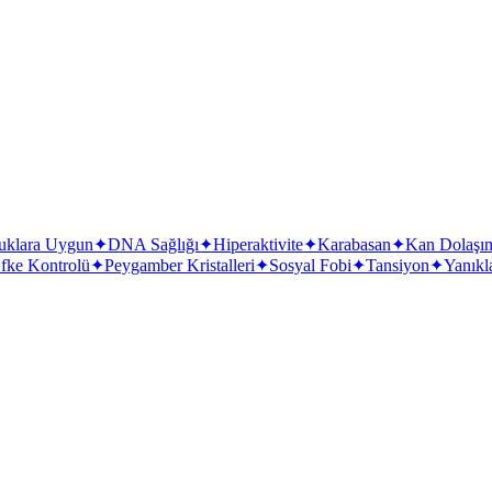
uklara Uygun
✦
DNA Sağlığı
✦
Hiperaktivite
✦
Karabasan
✦
Kan Dolaşı
fke Kontrolü
✦
Peygamber Kristalleri
✦
Sosyal Fobi
✦
Tansiyon
✦
Yanıkl