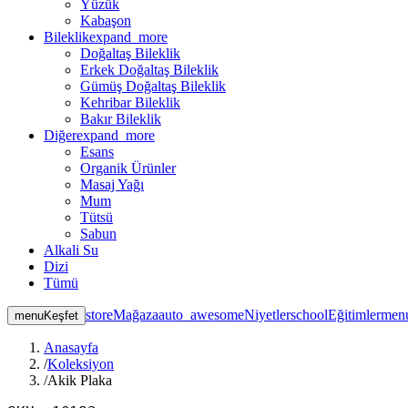
Yüzük
Kabaşon
Bileklik
expand_more
Doğaltaş Bileklik
Erkek Doğaltaş Bileklik
Gümüş Doğaltaş Bileklik
Kehribar Bileklik
Bakır Bileklik
Diğer
expand_more
Esans
Organik Ürünler
Masaj Yağı
Mum
Tütsü
Sabun
Alkali Su
Dizi
Tümü
store
Mağaza
auto_awesome
Niyetler
school
Eğitimler
men
menu
Keşfet
Anasayfa
/
Koleksiyon
/
Akik Plaka