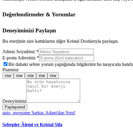
Değerlendirmeler & Yorumlar
Deneyiminizi Paylaşın
Bu enerjinin size kattıklarını diğer Kristal Dostlarıyla paylaşın.
Adınız Soyadınız *
E-posta Adresiniz *
Bir dahaki sefere yorum yaptığımda bilgilerimi bu tarayıcıda hatırla
Puanınız
star
star
star
star
star
Deneyiminiz
Paylaş
send
auto_awesome
Sarkaç Adam'dan Yeni!
Sebepler Âlemi ve Kristal Şifa