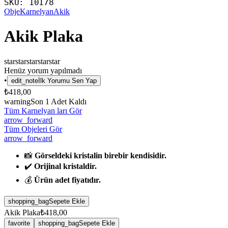
SKU:
10178
Obje
Karnelyan
Akik
Akik Plaka
star
star
star
star
star
Henüz yorum yapılmadı
•
edit_note
İlk Yorumu Sen Yap
₺418,00
warning
Son
1
Adet Kaldı
Tüm Karnelyan ları Gör
arrow_forward
Tüm Objeleri Gör
arrow_forward
📸
Görseldeki kristalin birebir kendisidir.
✔️
Orijinal kristaldir.
💰
Ürün adet fiyatıdır.
shopping_bag
Sepete Ekle
Akik Plaka
₺418,00
favorite
shopping_bag
Sepete Ekle