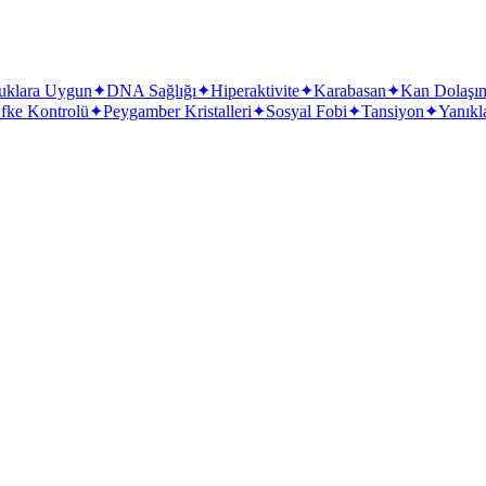
uklara Uygun
✦
DNA Sağlığı
✦
Hiperaktivite
✦
Karabasan
✦
Kan Dolaşı
fke Kontrolü
✦
Peygamber Kristalleri
✦
Sosyal Fobi
✦
Tansiyon
✦
Yanıkl