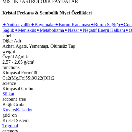
MİSTİK / ASTROLOJİK FAYDALAR
Kristal Frekans & Sembolik Niyet Özellikleri
✦
Antisosyallik
✦
Bayılmalar
✦
Burun Kanaması
✦
Burun Sağlığı
✦
Çoc
Sağlık
✦
Menisküs
✦
Metabolizma
✦
Nazar
✦
Negatif Enerji Kalkanı
✦
Ö
label
Diğer Adı
Achat, Agate, Yementaşı, Ölümsüz Taş
weight
Özgül Ağırlık
2,57 - 2,65 g/cm³
functions
Kimyasal Formülü
Ca2(Mg,Fe)5Si8O22(OH)2
science
Kimyasal Grubu
Silikat
account_tree
Bağlı Grubu
Kuvars
Kalsedon
grid_on
Kristal Sistemi
Trigonal
category