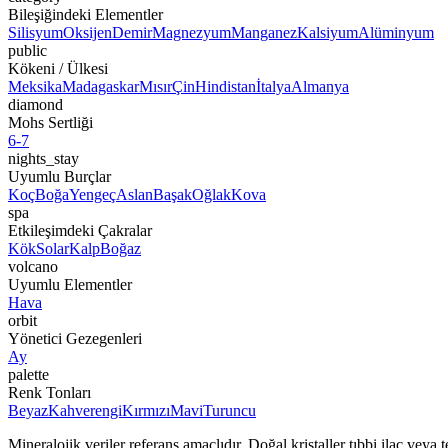
Bileşiğindeki Elementler
Silisyum
Oksijen
Demir
Magnezyum
Manganez
Kalsiyum
Alüminyum
public
Kökeni / Ülkesi
Meksika
Madagaskar
Mısır
Çin
Hindistan
İtalya
Almanya
diamond
Mohs Sertliği
6-7
nights_stay
Uyumlu Burçlar
Koç
Boğa
Yengeç
Aslan
Başak
Oğlak
Kova
spa
Etkileşimdeki Çakralar
Kök
Solar
Kalp
Boğaz
volcano
Uyumlu Elementler
Hava
orbit
Yönetici Gezegenleri
Ay
palette
Renk Tonları
Beyaz
Kahverengi
Kırmızı
Mavi
Turuncu
Mineralojik veriler referans amaçlıdır. Doğal kristaller tıbbi ilaç vey