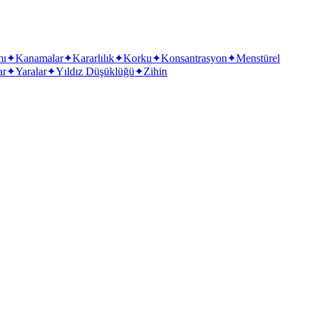
mı
✦
Kanamalar
✦
Kararlılık
✦
Korku
✦
Konsantrasyon
✦
Menstürel
ar
✦
Yaralar
✦
Yıldız Düşüklüğü
✦
Zihin