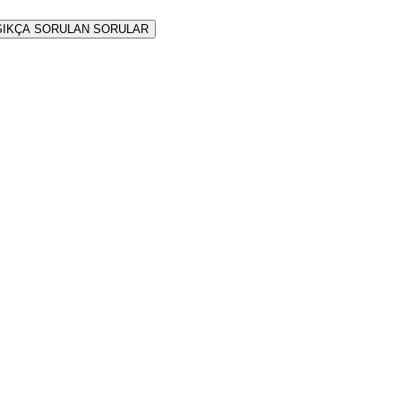
SIKÇA SORULAN SORULAR
nelyan
iyesine getirir.