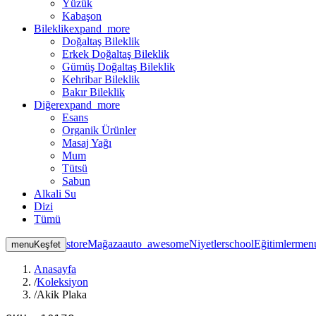
Yüzük
Kabaşon
Bileklik
expand_more
Doğaltaş Bileklik
Erkek Doğaltaş Bileklik
Gümüş Doğaltaş Bileklik
Kehribar Bileklik
Bakır Bileklik
Diğer
expand_more
Esans
Organik Ürünler
Masaj Yağı
Mum
Tütsü
Sabun
Alkali Su
Dizi
Tümü
store
Mağaza
auto_awesome
Niyetler
school
Eğitimler
men
menu
Keşfet
Anasayfa
/
Koleksiyon
/
Akik Plaka