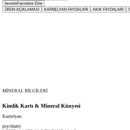
favorite
Favorilere Ekle
ÜRÜN AÇIKLAMASI
KARNELYAN FAYDALARI
AKIK FAYDALARI
Sarkaç
Kar
\n \t
Bedeni güçlendirir, lenflerin sirkülasyonunu rahatlatır.
\n \t
Tansiyonu dengeler. Özellikle düşük tansiyonu normal sev
\n
MİNERAL BİLGİLERİ
Kimlik Kartı & Mineral Künyesi
Karnelyan
psychiatry