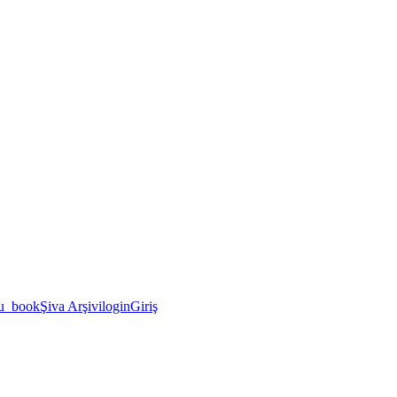
u_book
Şiva Arşivi
login
Giriş