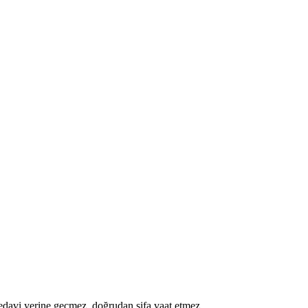
a tedavi yerine geçmez, doğrudan şifa vaat etmez.