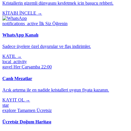
Kristallerin gizemli dünyasını keşfetmek için başucu rehberi.
KİTABI İNCELE →
notifications_active
İlk Siz Öğrenin
WhatsApp Kanalı
Sadece üyelere özel duyurular ve flaş indirimler.
KATIL →
local_activity
gavel
Her Çarşamba 22:00
Canlı Mezatlar
Açık artırma ile en nadide kristalleri uygun fiyata kazanın.
KAYIT OL →
star
explore
Tamamen Ücretsiz
Ücretsiz Doğum Haritası