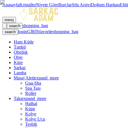
Anasayfa
Kristaller
Niyete Göre
Burçlar
Şifa Arşivi
Doğum Haritası
Eğit
menu
shopping_bag
search
login
GİRİŞ
favorite
shopping_bag
search
Ham Kütle
Tımbıl
Obelisk
Obje
Küre
Sarkaç
Lamba
Masaj Aleti
expand_more
Gua-Sha
Spa Taşı
Roller
Takı
expand_more
Halhal
Küpe
Kolye
Kolye Ucu
Tesbih