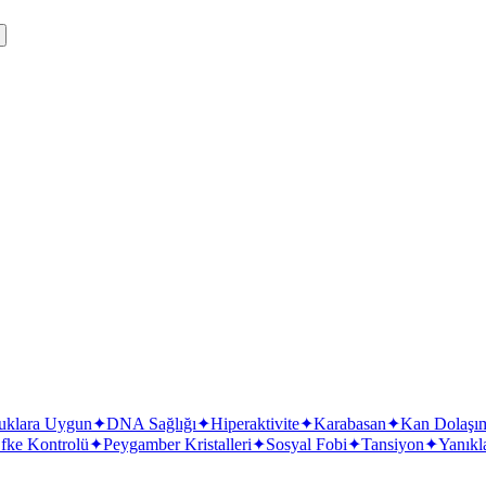
k
 getirir.
uklara Uygun
✦
DNA Sağlığı
✦
Hiperaktivite
✦
Karabasan
✦
Kan Dolaşı
fke Kontrolü
✦
Peygamber Kristalleri
✦
Sosyal Fobi
✦
Tansiyon
✦
Yanıkl