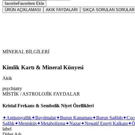
favorite
Favorilere Ekle
ÜRÜN AÇIKLAMASI
AKIK FAYDALARI
SIKÇA SORULAN SORULAR
Sarkaç
Aki
Tansiyonu dengeler. Özellikle düşük tansiyonu normal seviyesine
MİNERAL BİLGİLERİ
Kimlik Kartı & Mineral Künyesi
Akik
psychiatry
MİSTİK / ASTROLOJİK FAYDALAR
Kristal Frekans & Sembolik Niyet Özellikleri
✦
Antisosyallik
✦
Bayılmalar
✦
Burun Kanaması
✦
Burun Sağlığı
✦
Çoc
Sağlık
✦
Menisküs
✦
Metabolizma
✦
Nazar
✦
Negatif Enerji Kalkanı
✦
Ö
label
Diğer Adı