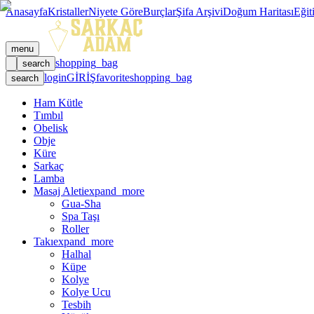
Anasayfa
Kristaller
Niyete Göre
Burçlar
Şifa Arşivi
Doğum Haritası
Eğit
menu
shopping_bag
search
login
GİRİŞ
favorite
shopping_bag
search
Ham Kütle
Tımbıl
Obelisk
Obje
Küre
Sarkaç
Lamba
Masaj Aleti
expand_more
Gua-Sha
Spa Taşı
Roller
Takı
expand_more
Halhal
Küpe
Kolye
Kolye Ucu
Tesbih