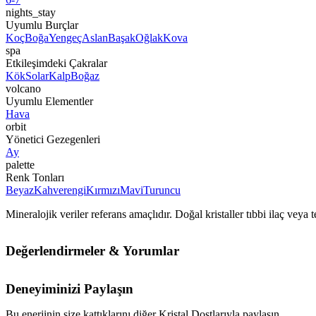
nights_stay
Uyumlu Burçlar
Koç
Boğa
Yengeç
Aslan
Başak
Oğlak
Kova
spa
Etkileşimdeki Çakralar
Kök
Solar
Kalp
Boğaz
volcano
Uyumlu Elementler
Hava
orbit
Yönetici Gezegenleri
Ay
palette
Renk Tonları
Beyaz
Kahverengi
Kırmızı
Mavi
Turuncu
Mineralojik veriler referans amaçlıdır. Doğal kristaller tıbbi ilaç vey
Değerlendirmeler & Yorumlar
Deneyiminizi Paylaşın
Bu enerjinin size kattıklarını diğer Kristal Dostlarıyla paylaşın.