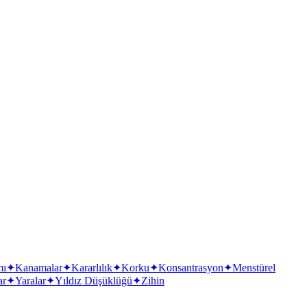
mı
✦
Kanamalar
✦
Kararlılık
✦
Korku
✦
Konsantrasyon
✦
Menstürel
ar
✦
Yaralar
✦
Yıldız Düşüklüğü
✦
Zihin