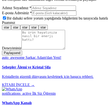
Adınız Soyadınız *
E-posta Adresiniz *
Bir dahaki sefere yorum yaptığımda bilgilerimi bu tarayıcıda hatırla
Puanınız
star
star
star
star
star
Deneyiminiz
Paylaş
send
auto_awesome
Sarkaç Adam'dan Yeni!
Sebepler Âlemi ve Kristal Şifa
Kristallerin gizemli dünyasını keşfetmek için başucu rehberi.
KİTABI İNCELE →
notifications_active
İlk Siz Öğrenin
WhatsApp Kanalı