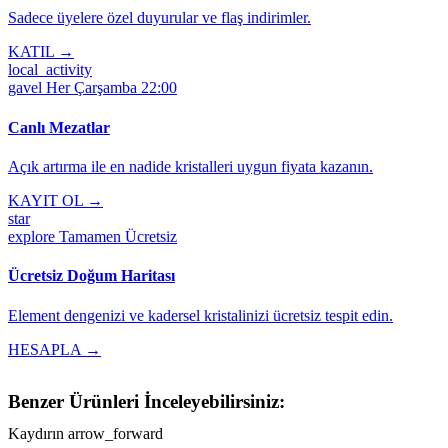
Sadece üyelere özel duyurular ve flaş indirimler.
KATIL →
local_activity
gavel
Her Çarşamba 22:00
Canlı Mezatlar
Açık artırma ile en nadide kristalleri uygun fiyata kazanın.
KAYIT OL →
star
explore
Tamamen Ücretsiz
Ücretsiz Doğum Haritası
Element dengenizi ve kadersel kristalinizi ücretsiz tespit edin.
HESAPLA →
Benzer Ürünleri İnceleyebilirsiniz:
Kaydırın
arrow_forward