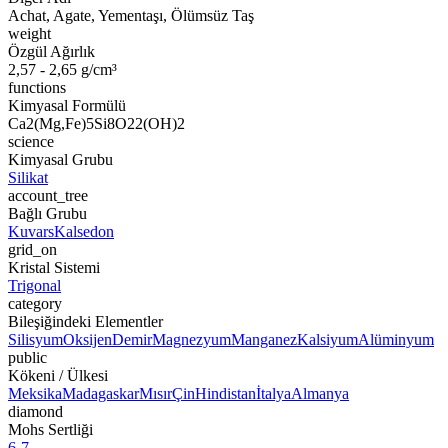
Achat, Agate, Yementaşı, Ölümsüz Taş
weight
Özgül Ağırlık
2,57 - 2,65 g/cm³
functions
Kimyasal Formülü
Ca2(Mg,Fe)5Si8O22(OH)2
science
Kimyasal Grubu
Silikat
account_tree
Bağlı Grubu
Kuvars
Kalsedon
grid_on
Kristal Sistemi
Trigonal
category
Bileşiğindeki Elementler
Silisyum
Oksijen
Demir
Magnezyum
Manganez
Kalsiyum
Alüminyum
public
Kökeni / Ülkesi
Meksika
Madagaskar
Mısır
Çin
Hindistan
İtalya
Almanya
diamond
Mohs Sertliği
6-7