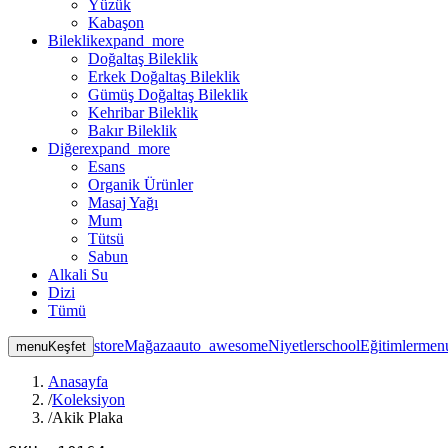
Yüzük
Kabaşon
Bileklik
expand_more
Doğaltaş Bileklik
Erkek Doğaltaş Bileklik
Gümüş Doğaltaş Bileklik
Kehribar Bileklik
Bakır Bileklik
Diğer
expand_more
Esans
Organik Ürünler
Masaj Yağı
Mum
Tütsü
Sabun
Alkali Su
Dizi
Tümü
store
Mağaza
auto_awesome
Niyetler
school
Eğitimler
men
menu
Keşfet
Anasayfa
/
Koleksiyon
/
Akik Plaka