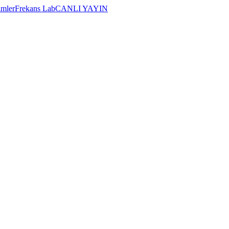
imler
Frekans Lab
CANLI YAYIN