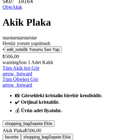
SKU:
10164
Obje
Akik
Akik Plaka
star
star
star
star
star
Henüz yorum yapılmadı
•
edit_note
İlk Yorumu Sen Yap
₺506,00
warning
Son
1
Adet Kaldı
Tüm Akik leri Gör
arrow_forward
Tüm Objeleri Gör
arrow_forward
📸
Görseldeki kristalin birebir kendisidir.
✔️
Orijinal kristaldir.
💰
Ürün adet fiyatıdır.
shopping_bag
Sepete Ekle
Akik Plaka
₺506,00
favorite
shopping_bag
Sepete Ekle