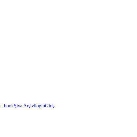
u_book
Şiva Arşivi
login
Giriş