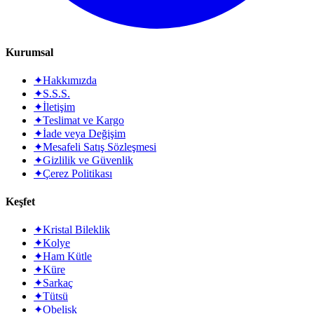
Kurumsal
✦
Hakkımızda
✦
S.S.S.
✦
İletişim
✦
Teslimat ve Kargo
✦
İade veya Değişim
✦
Mesafeli Satış Sözleşmesi
✦
Gizlilik ve Güvenlik
✦
Çerez Politikası
Keşfet
✦
Kristal Bileklik
✦
Kolye
✦
Ham Kütle
✦
Küre
✦
Sarkaç
✦
Tütsü
✦
Obelisk