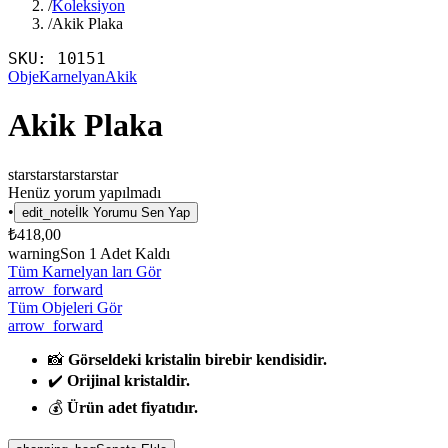
/
Koleksiyon
/
Akik Plaka
SKU:
10151
Obje
Karnelyan
Akik
Akik Plaka
star
star
star
star
star
Henüz yorum yapılmadı
•
edit_note
İlk Yorumu Sen Yap
₺418,00
warning
Son
1
Adet Kaldı
Tüm Karnelyan ları Gör
arrow_forward
Tüm Objeleri Gör
arrow_forward
📸
Görseldeki kristalin birebir kendisidir.
✔️
Orijinal kristaldir.
💰
Ürün adet fiyatıdır.