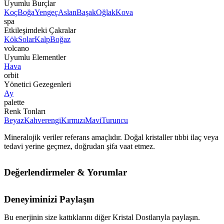
Uyumlu Burçlar
Koç
Boğa
Yengeç
Aslan
Başak
Oğlak
Kova
spa
Etkileşimdeki Çakralar
Kök
Solar
Kalp
Boğaz
volcano
Uyumlu Elementler
Hava
orbit
Yönetici Gezegenleri
Ay
palette
Renk Tonları
Beyaz
Kahverengi
Kırmızı
Mavi
Turuncu
Mineralojik veriler referans amaçlıdır. Doğal kristaller tıbbi ilaç veya
tedavi yerine geçmez, doğrudan şifa vaat etmez.
Değerlendirmeler & Yorumlar
Deneyiminizi Paylaşın
Bu enerjinin size kattıklarını diğer Kristal Dostlarıyla paylaşın.