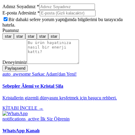
Adınız Soyadınız *
E-posta Adresiniz *
Bir dahaki sefere yorum yaptığımda bilgilerimi bu tarayıcıda
hatırla.
Puanınız
star
star
star
star
star
Deneyiminiz
Paylaş
send
auto_awesome
Sarkaç Adam'dan Yeni!
Sebepler Âlemi ve Kristal Şifa
Kristallerin gizemli dünyasını keşfetmek için başucu rehberi.
KİTABI İNCELE →
notifications_active
İlk Siz Öğrenin
WhatsApp Kanalı