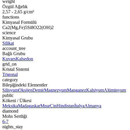
weight
Özgül Ağırlık
2,57 - 2,65 g/cm³
functions
Kimyasal Formülü
Ca2(Mg,Fe)5Si8O22(OH)2
science
Kimyasal Grubu
Silikat
account_tree
Bağlı Grubu
Kuvars
Kalsedon
grid_on
Kristal Sistemi
Trigonal
category
Bileşiğindeki Elementler
Silisyum
Oksijen
Demir
Magnezyum
Manganez
Kalsiyum
Alüminyum
public
Kökeni / Ülkesi
Meksika
Madagaskar
Mısır
Çin
Hindistan
İtalya
Almanya
diamond
Mohs Sertliği
6-7
nights_stay