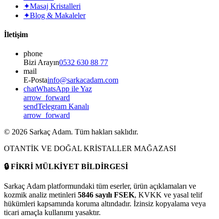
✦
Masaj Kristalleri
✦
Blog & Makaleler
İletişim
phone
Bizi Arayın
0532 630 88 77
mail
E-Posta
info@sarkacadam.com
chat
WhatsApp ile Yaz
arrow_forward
send
Telegram Kanalı
arrow_forward
©
2026
Sarkaç Adam. Tüm hakları saklıdır.
OTANTİK VE DOĞAL KRİSTALLER MAĞAZASI
🔒
FİKRİ MÜLKİYET BİLDİRGESİ
Sarkaç Adam platformundaki tüm eserler, ürün açıklamaları ve
kozmik analiz metinleri
5846 sayılı FSEK
, KVKK ve yasal telif
hükümleri kapsamında koruma altındadır. İzinsiz kopyalama veya
ticari amaçla kullanımı yasaktır.