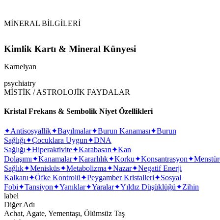
\n
MİNERAL BİLGİLERİ
Kimlik Kartı & Mineral Künyesi
Karnelyan
psychiatry
MİSTİK / ASTROLOJİK FAYDALAR
Kristal Frekans & Sembolik Niyet Özellikleri
✦
Antisosyallik
✦
Bayılmalar
✦
Burun Kanaması
✦
Burun
Sağlığı
✦
Çocuklara Uygun
✦
DNA
Sağlığı
✦
Hiperaktivite
✦
Karabasan
✦
Kan
Dolaşımı
✦
Kanamalar
✦
Kararlılık
✦
Korku
✦
Konsantrasyon
✦
Menstür
Sağlık
✦
Menisküs
✦
Metabolizma
✦
Nazar
✦
Negatif Enerji
Kalkanı
✦
Öfke Kontrolü
✦
Peygamber Kristalleri
✦
Sosyal
Fobi
✦
Tansiyon
✦
Yanıklar
✦
Yaralar
✦
Yıldız Düşüklüğü
✦
Zihin
label
Diğer Adı
Achat, Agate, Yementaşı, Ölümsüz Taş