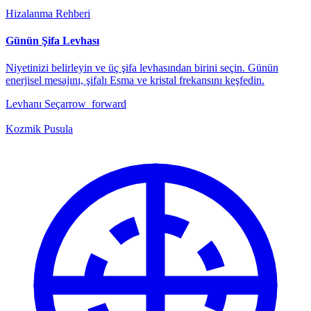
Hizalanma Rehberi
Günün Şifa Levhası
Niyetinizi belirleyin ve üç şifa levhasından birini seçin. Günün
enerjisel mesajını, şifalı Esma ve kristal frekansını keşfedin.
Levhanı Seç
arrow_forward
Kozmik Pusula