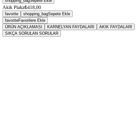
shopping_bag
Sepete Ekle
Akik Plaka
₺418,00
favorite
shopping_bag
Sepete Ekle
favorite
Favorilere Ekle
ÜRÜN AÇIKLAMASI
KARNELYAN FAYDALARI
AKIK FAYDALARI
SIKÇA SORULAN SORULAR
Sarkaç
Karnelyan
\n \t
Bedeni güçlendirir, lenflerin sirkülasyonunu rahatlatır.
\n \t
Tansiyonu dengeler. Özellikle düşük tansiyonu normal
seviyesine getirir.