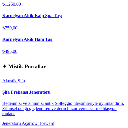
₺1.250,00
Karnelyan Akik Kalp Spa Taşı
₺750,00
Karnelyan Akik Ham Taş
₺495,00
✦
Mistik Portallar
Akustik Şifa
Şifa Frekansı Jeneratörü
Bedeninizi ve zihninizi antik Solfeggio titreşimleriyle uyumlandırın.
Zihinsel odağı güçlendiren ve derin huzur veren saf meditasyon
tonları.
Jeneratörü Aç
arrow_forward