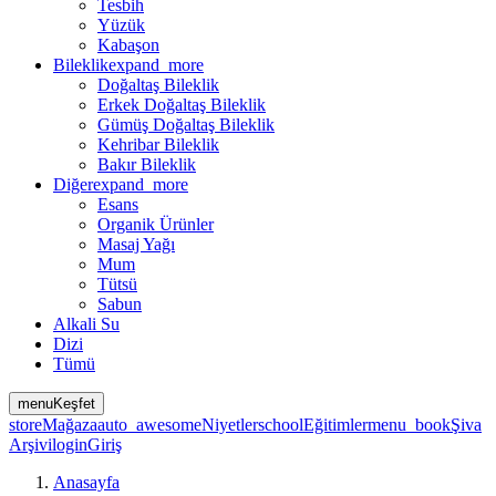
Tesbih
Yüzük
Kabaşon
Bileklik
expand_more
Doğaltaş Bileklik
Erkek Doğaltaş Bileklik
Gümüş Doğaltaş Bileklik
Kehribar Bileklik
Bakır Bileklik
Diğer
expand_more
Esans
Organik Ürünler
Masaj Yağı
Mum
Tütsü
Sabun
Alkali Su
Dizi
Tümü
menu
Keşfet
store
Mağaza
auto_awesome
Niyetler
school
Eğitimler
menu_book
Şiva
Arşivi
login
Giriş
Anasayfa