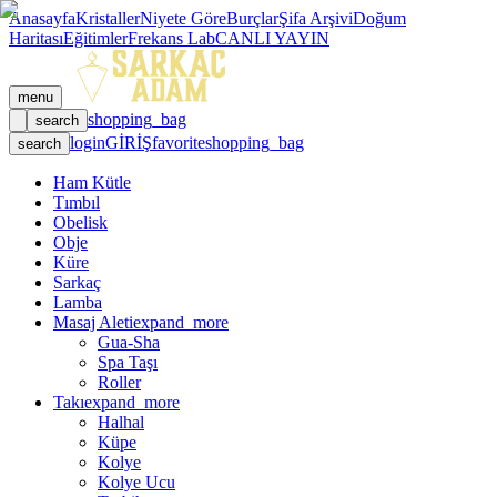
Anasayfa
Kristaller
Niyete Göre
Burçlar
Şifa Arşivi
Doğum
Haritası
Eğitimler
Frekans Lab
CANLI YAYIN
menu
shopping_bag
search
login
GİRİŞ
favorite
shopping_bag
search
Ham Kütle
Tımbıl
Obelisk
Obje
Küre
Sarkaç
Lamba
Masaj Aleti
expand_more
Gua-Sha
Spa Taşı
Roller
Takı
expand_more
Halhal
Küpe
Kolye
Kolye Ucu