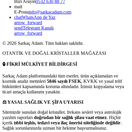
Bizi Arayın
0532 630 88 77
mail
E-Posta
info@sarkacadam.com
chat
WhatsApp ile Yaz
arrow_forward
send
Telegram Kanalı
arrow_forward
©
2026
Sarkaç Adam. Tüm hakları saklıdır.
OTANTİK VE DOĞAL KRİSTALLER MAĞAZASI
🔒
FİKRİ MÜLKİYET BİLDİRGESİ
Sarkaç Adam platformundaki tüm eserler, ürün açıklamaları ve
kozmik analiz metinleri
5846 sayılı FSEK
, KVKK ve yasal telif
hükümleri kapsamında koruma altındadır. İzinsiz kopyalama veya
ticari amaçla kullanımı yasaktır.
⚖️
YASAL SAĞLIK VE ŞİFA UYARISI
Sitemizde sunulan doğal kristaller, frekans sesleri veya astrolojik
yazılım raporları
doğrudan bir sağlık şifası vaat etmez
. Hiçbir
içerik
tıbbi teşhis, tedavi veya ilaç önerisi niteliğinde değildir
.
Sağlık sorunlarınızda uzman bir hekime başvurmalısınız.