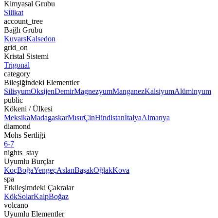
Kimyasal Grubu
Silikat
account_tree
Bağlı Grubu
Kuvars
Kalsedon
grid_on
Kristal Sistemi
Trigonal
category
Bileşiğindeki Elementler
Silisyum
Oksijen
Demir
Magnezyum
Manganez
Kalsiyum
Alüminyum
public
Kökeni / Ülkesi
Meksika
Madagaskar
Mısır
Çin
Hindistan
İtalya
Almanya
diamond
Mohs Sertliği
6-7
nights_stay
Uyumlu Burçlar
Koç
Boğa
Yengeç
Aslan
Başak
Oğlak
Kova
spa
Etkileşimdeki Çakralar
Kök
Solar
Kalp
Boğaz
volcano
Uyumlu Elementler