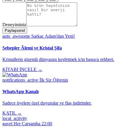
Deneyiminiz
Paylaş
send
auto_awesome
Sarkaç Adam'dan Yeni!
Sebepler Âlemi ve Kristal Şifa
Kristallerin gizemli dünyasını keşfetmek için başucu rehberi.
KİTABI İNCELE →
notifications_active
İlk Siz Öğrenin
WhatsApp Kanalı
Sadece üyelere özel duyurular ve flaş indirimler.
KATIL →
local_activity
gavel
Her Çarşamba 22:00