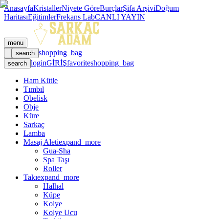
Anasayfa
Kristaller
Niyete Göre
Burçlar
Şifa Arşivi
Doğum
Haritası
Eğitimler
Frekans Lab
CANLI YAYIN
menu
shopping_bag
search
login
GİRİŞ
favorite
shopping_bag
search
Ham Kütle
Tımbıl
Obelisk
Obje
Küre
Sarkaç
Lamba
Masaj Aleti
expand_more
Gua-Sha
Spa Taşı
Roller
Takı
expand_more
Halhal
Küpe
Kolye
Kolye Ucu