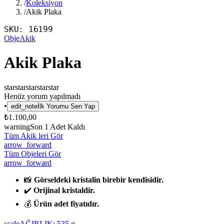
/
Koleksiyon
/
Akik Plaka
SKU:
16199
Obje
Akik
Akik Plaka
star
star
star
star
star
Henüz yorum yapılmadı
•
edit_note
İlk Yorumu Sen Yap
₺1.100,00
warning
Son
1
Adet Kaldı
Tüm Akik leri Gör
arrow_forward
Tüm Objeleri Gör
arrow_forward
📸
Görseldeki kristalin birebir kendisidir.
✔️
Orijinal kristaldir.
💰
Ürün adet fiyatıdır.
scale
AĞIRLIK:
535
g