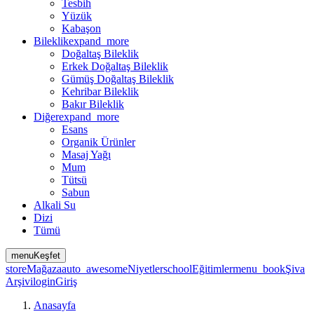
Tesbih
Yüzük
Kabaşon
Bileklik
expand_more
Doğaltaş Bileklik
Erkek Doğaltaş Bileklik
Gümüş Doğaltaş Bileklik
Kehribar Bileklik
Bakır Bileklik
Diğer
expand_more
Esans
Organik Ürünler
Masaj Yağı
Mum
Tütsü
Sabun
Alkali Su
Dizi
Tümü
menu
Keşfet
store
Mağaza
auto_awesome
Niyetler
school
Eğitimler
menu_book
Şiva
Arşivi
login
Giriş
Anasayfa