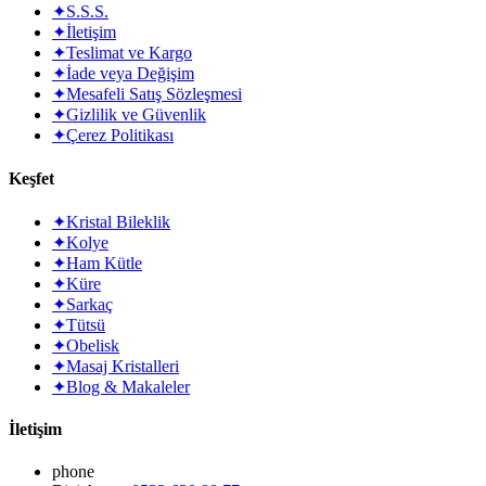
✦
S.S.S.
✦
İletişim
✦
Teslimat ve Kargo
✦
İade veya Değişim
✦
Mesafeli Satış Sözleşmesi
✦
Gizlilik ve Güvenlik
✦
Çerez Politikası
Keşfet
✦
Kristal Bileklik
✦
Kolye
✦
Ham Kütle
✦
Küre
✦
Sarkaç
✦
Tütsü
✦
Obelisk
✦
Masaj Kristalleri
✦
Blog & Makaleler
İletişim
phone