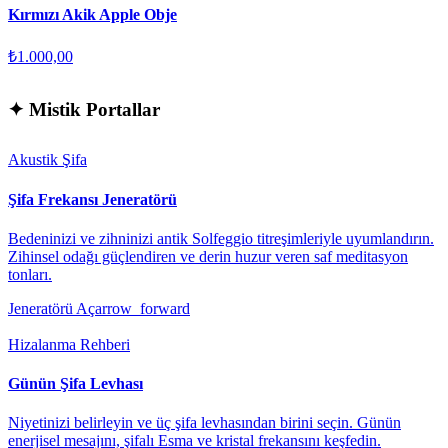
Kırmızı Akik Apple Obje
₺1.000,00
✦
Mistik Portallar
Akustik Şifa
Şifa Frekansı Jeneratörü
Bedeninizi ve zihninizi antik Solfeggio titreşimleriyle uyumlandırın.
Zihinsel odağı güçlendiren ve derin huzur veren saf meditasyon
tonları.
Jeneratörü Aç
arrow_forward
Hizalanma Rehberi
Günün Şifa Levhası
Niyetinizi belirleyin ve üç şifa levhasından birini seçin. Günün
enerjisel mesajını, şifalı Esma ve kristal frekansını keşfedin.