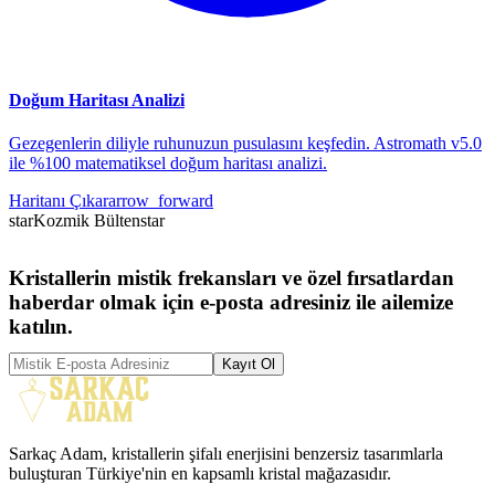
Doğum Haritası Analizi
Gezegenlerin diliyle ruhunuzun pusulasını keşfedin. Astromath v5.0
ile %100 matematiksel doğum haritası analizi.
Haritanı Çıkar
arrow_forward
star
Kozmik Bülten
star
Kristallerin mistik frekansları ve özel fırsatlardan
haberdar olmak için e-posta adresiniz ile ailemize
katılın.
Kayıt Ol
Sarkaç Adam, kristallerin şifalı enerjisini benzersiz tasarımlarla
buluşturan Türkiye'nin en kapsamlı kristal mağazasıdır.