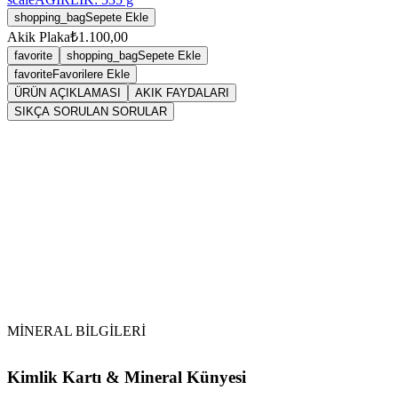
shopping_bag
Sepete Ekle
Akik Plaka
₺1.100,00
favorite
shopping_bag
Sepete Ekle
favorite
Favorilere Ekle
ÜRÜN AÇIKLAMASI
AKIK FAYDALARI
SIKÇA SORULAN SORULAR
Sarkaç
Akik
Tansiyonu dengeler. Özellikle düşük tansiyonu normal
seviyesine getirir.
MİNERAL BİLGİLERİ
Kimlik Kartı & Mineral Künyesi