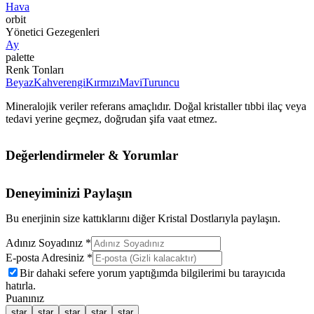
Hava
orbit
Yönetici Gezegenleri
Ay
palette
Renk Tonları
Beyaz
Kahverengi
Kırmızı
Mavi
Turuncu
Mineralojik veriler referans amaçlıdır. Doğal kristaller tıbbi ilaç veya
tedavi yerine geçmez, doğrudan şifa vaat etmez.
Değerlendirmeler & Yorumlar
Deneyiminizi Paylaşın
Bu enerjinin size kattıklarını diğer Kristal Dostlarıyla paylaşın.
Adınız Soyadınız *
E-posta Adresiniz *
Bir dahaki sefere yorum yaptığımda bilgilerimi bu tarayıcıda
hatırla.
Puanınız
star
star
star
star
star