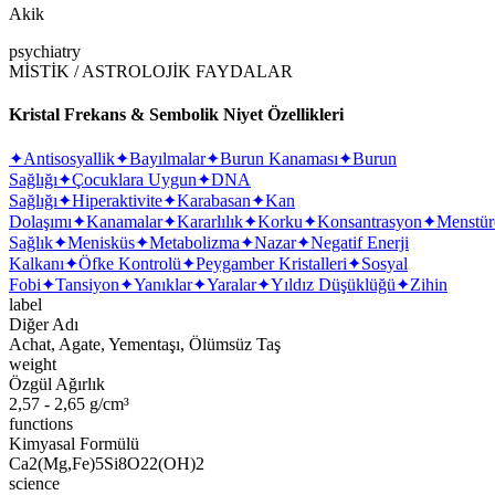
Akik
psychiatry
MİSTİK / ASTROLOJİK FAYDALAR
Kristal Frekans & Sembolik Niyet Özellikleri
✦
Antisosyallik
✦
Bayılmalar
✦
Burun Kanaması
✦
Burun
Sağlığı
✦
Çocuklara Uygun
✦
DNA
Sağlığı
✦
Hiperaktivite
✦
Karabasan
✦
Kan
Dolaşımı
✦
Kanamalar
✦
Kararlılık
✦
Korku
✦
Konsantrasyon
✦
Menstür
Sağlık
✦
Menisküs
✦
Metabolizma
✦
Nazar
✦
Negatif Enerji
Kalkanı
✦
Öfke Kontrolü
✦
Peygamber Kristalleri
✦
Sosyal
Fobi
✦
Tansiyon
✦
Yanıklar
✦
Yaralar
✦
Yıldız Düşüklüğü
✦
Zihin
label
Diğer Adı
Achat, Agate, Yementaşı, Ölümsüz Taş
weight
Özgül Ağırlık
2,57 - 2,65 g/cm³
functions
Kimyasal Formülü
Ca2(Mg,Fe)5Si8O22(OH)2
science