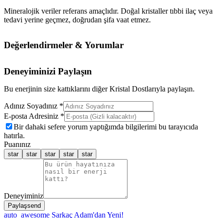
Mineralojik veriler referans amaçlıdır. Doğal kristaller tıbbi ilaç veya
tedavi yerine geçmez, doğrudan şifa vaat etmez.
Değerlendirmeler & Yorumlar
Deneyiminizi Paylaşın
Bu enerjinin size kattıklarını diğer Kristal Dostlarıyla paylaşın.
Adınız Soyadınız *
E-posta Adresiniz *
Bir dahaki sefere yorum yaptığımda bilgilerimi bu tarayıcıda
hatırla.
Puanınız
star
star
star
star
star
Deneyiminiz
Paylaş
send
auto_awesome
Sarkaç Adam'dan Yeni!