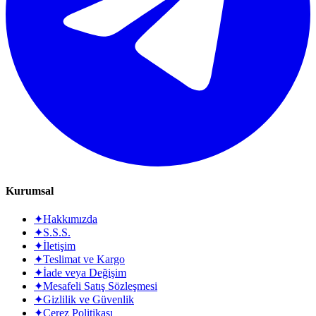
Kurumsal
✦
Hakkımızda
✦
S.S.S.
✦
İletişim
✦
Teslimat ve Kargo
✦
İade veya Değişim
✦
Mesafeli Satış Sözleşmesi
✦
Gizlilik ve Güvenlik
✦
Çerez Politikası