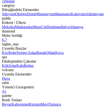
Trigonal
category
Bileşiğindeki Elementler
Silisyum
Oksijen
Demir
Magnezyum
Manganez
Kalsiyum
Alüminyum
public
Kökeni / Ülkesi
Meksika
Madagaskar
Mısır
Çin
Hindistan
İtalya
Almanya
diamond
Mohs Sertliği
6-7
nights_stay
Uyumlu Burçlar
Koç
Boğa
Yengeç
Aslan
Başak
Oğlak
Kova
spa
Etkileşimdeki Çakralar
Kök
Solar
Kalp
Boğaz
volcano
Uyumlu Elementler
Hava
orbit
Yönetici Gezegenleri
Ay
palette
Renk Tonları
Beyaz
Kahverengi
Kırmızı
Mavi
Turuncu