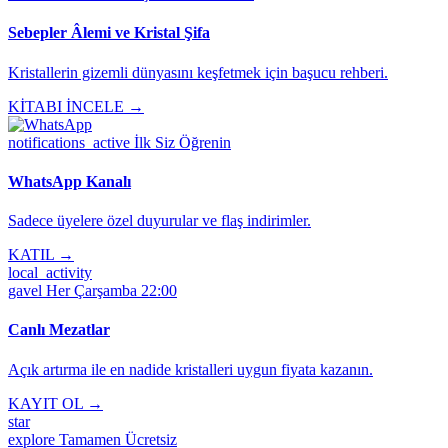
Sebepler Âlemi ve Kristal Şifa
Kristallerin gizemli dünyasını keşfetmek için başucu rehberi.
KİTABI İNCELE →
notifications_active
İlk Siz Öğrenin
WhatsApp Kanalı
Sadece üyelere özel duyurular ve flaş indirimler.
KATIL →
local_activity
gavel
Her Çarşamba 22:00
Canlı Mezatlar
Açık artırma ile en nadide kristalleri uygun fiyata kazanın.
KAYIT OL →
star
explore
Tamamen Ücretsiz