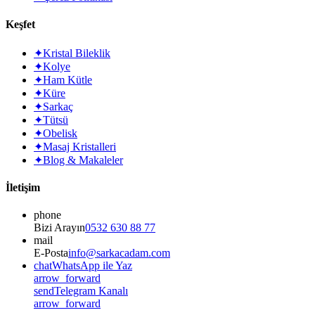
Keşfet
✦
Kristal Bileklik
✦
Kolye
✦
Ham Kütle
✦
Küre
✦
Sarkaç
✦
Tütsü
✦
Obelisk
✦
Masaj Kristalleri
✦
Blog & Makaleler
İletişim
phone
Bizi Arayın
0532 630 88 77
mail
E-Posta
info@sarkacadam.com
chat
WhatsApp ile Yaz
arrow_forward
send
Telegram Kanalı
arrow_forward