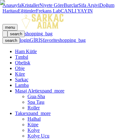
Anasayfa
Kristaller
Niyete Göre
Burçlar
Şifa Arşivi
Doğum
Haritası
Eğitimler
Frekans Lab
CANLI YAYIN
menu
shopping_bag
search
login
GİRİŞ
favorite
shopping_bag
search
Ham Kütle
Tımbıl
Obelisk
Obje
Küre
Sarkaç
Lamba
Masaj Aleti
expand_more
Gua-Sha
Spa Taşı
Roller
Takı
expand_more
Halhal
Küpe
Kolye
Kolye Ucu