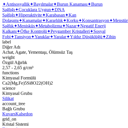
✦
Antisosyallik
✦
Bayılmalar
✦
Burun Kanaması
✦
Burun
Sağlığı
✦
Çocuklara Uygun
✦
DNA
Sağlığı
✦
Hiperaktivite
✦
Karabasan
✦
Kan
Dolaşımı
✦
Kanamalar
✦
Kararlılık
✦
Korku
✦
Konsantrasyon
✦
Menstür
Sağlık
✦
Menisküs
✦
Metabolizma
✦
Nazar
✦
Negatif Enerji
Kalkanı
✦
Öfke Kontrolü
✦
Peygamber Kristalleri
✦
Sosyal
Fobi
✦
Tansiyon
✦
Yanıklar
✦
Yaralar
✦
Yıldız Düşüklüğü
✦
Zihin
label
Diğer Adı
Achat, Agate, Yementaşı, Ölümsüz Taş
weight
Özgül Ağırlık
2,57 - 2,65 g/cm³
functions
Kimyasal Formülü
Ca2(Mg,Fe)5Si8O22(OH)2
science
Kimyasal Grubu
Silikat
account_tree
Bağlı Grubu
Kuvars
Kalsedon
grid_on
Kristal Sistemi