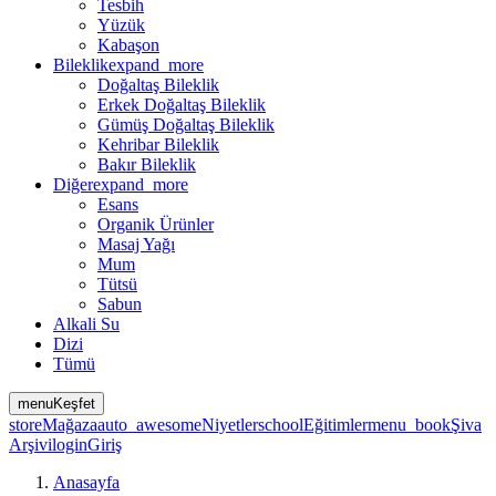
Tesbih
Yüzük
Kabaşon
Bileklik
expand_more
Doğaltaş Bileklik
Erkek Doğaltaş Bileklik
Gümüş Doğaltaş Bileklik
Kehribar Bileklik
Bakır Bileklik
Diğer
expand_more
Esans
Organik Ürünler
Masaj Yağı
Mum
Tütsü
Sabun
Alkali Su
Dizi
Tümü
menu
Keşfet
store
Mağaza
auto_awesome
Niyetler
school
Eğitimler
menu_book
Şiva
Arşivi
login
Giriş
Anasayfa