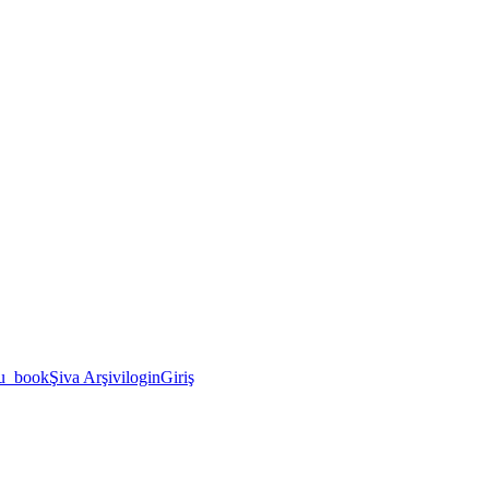
u_book
Şiva Arşivi
login
Giriş