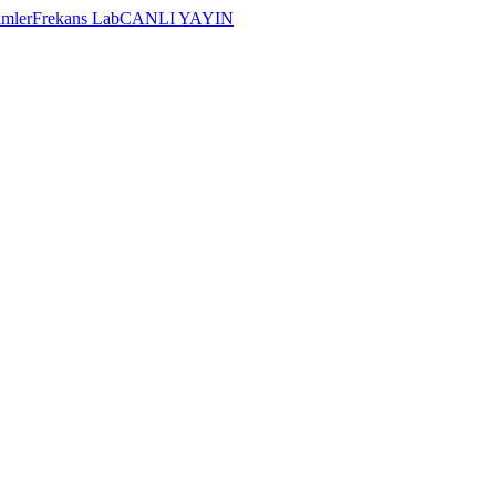
imler
Frekans Lab
CANLI YAYIN