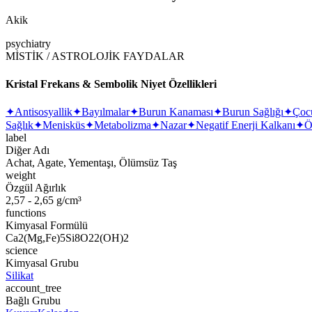
Akik
psychiatry
MİSTİK / ASTROLOJİK FAYDALAR
Kristal Frekans & Sembolik Niyet Özellikleri
✦
Antisosyallik
✦
Bayılmalar
✦
Burun Kanaması
✦
Burun Sağlığı
✦
Çoc
Sağlık
✦
Menisküs
✦
Metabolizma
✦
Nazar
✦
Negatif Enerji Kalkanı
✦
Ö
label
Diğer Adı
Achat, Agate, Yementaşı, Ölümsüz Taş
weight
Özgül Ağırlık
2,57 - 2,65 g/cm³
functions
Kimyasal Formülü
Ca2(Mg,Fe)5Si8O22(OH)2
science
Kimyasal Grubu
Silikat
account_tree
Bağlı Grubu