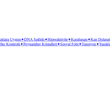
uklara Uygun
✦
DNA Sağlığı
✦
Hiperaktivite
✦
Karabasan
✦
Kan Dolaşı
fke Kontrolü
✦
Peygamber Kristalleri
✦
Sosyal Fobi
✦
Tansiyon
✦
Yanıkl