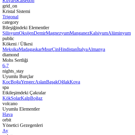
Kuvars
Kalsedon
grid_on
Kristal Sistemi
Trigonal
category
Bileşiğindeki Elementler
Silisyum
Oksijen
Demir
Magnezyum
Manganez
Kalsiyum
Alüminyum
public
Kökeni / Ülkesi
Meksika
Madagaskar
Mısır
Çin
Hindistan
İtalya
Almanya
diamond
Mohs Sertliği
6-7
nights_stay
Uyumlu Burçlar
Koç
Boğa
Yengeç
Aslan
Başak
Oğlak
Kova
spa
Etkileşimdeki Çakralar
Kök
Solar
Kalp
Boğaz
volcano
Uyumlu Elementler
Hava
orbit
Yönetici Gezegenleri
Ay