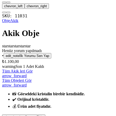
chevron_left
chevron_right
SKU:
11031
Obje
Akik
Akik Obje
star
star
star
star
star
Henüz yorum yapılmadı
•
edit_note
İlk Yorumu Sen Yap
₺1.100,00
warning
Son
1
Adet Kaldı
Tüm Akik leri Gör
arrow_forward
Tüm Objeleri Gör
arrow_forward
📸
Görseldeki kristalin birebir kendisidir.
✔️
Orijinal kristaldir.
💰
Ürün adet fiyatıdır.