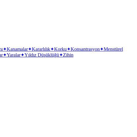
mı
✦
Kanamalar
✦
Kararlılık
✦
Korku
✦
Konsantrasyon
✦
Menstürel
ar
✦
Yaralar
✦
Yıldız Düşüklüğü
✦
Zihin