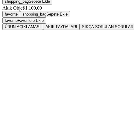
shopping_bag
Sepete Ekle
Akik Obje
₺1.100,00
favorite
shopping_bag
Sepete Ekle
favorite
Favorilere Ekle
ÜRÜN AÇIKLAMASI
AKIK FAYDALARI
SIKÇA SORULAN SORULAR
Sarkaç
Aki