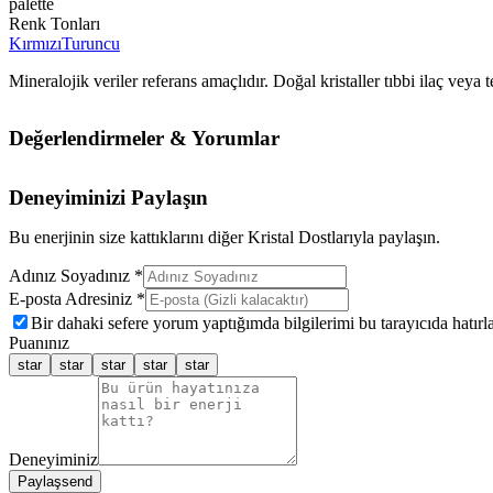
palette
Renk Tonları
Kırmızı
Turuncu
Mineralojik veriler referans amaçlıdır. Doğal kristaller tıbbi ilaç vey
Değerlendirmeler & Yorumlar
Deneyiminizi Paylaşın
Bu enerjinin size kattıklarını diğer Kristal Dostlarıyla paylaşın.
Adınız Soyadınız *
E-posta Adresiniz *
Bir dahaki sefere yorum yaptığımda bilgilerimi bu tarayıcıda hatırla
Puanınız
star
star
star
star
star
Deneyiminiz
Paylaş
send