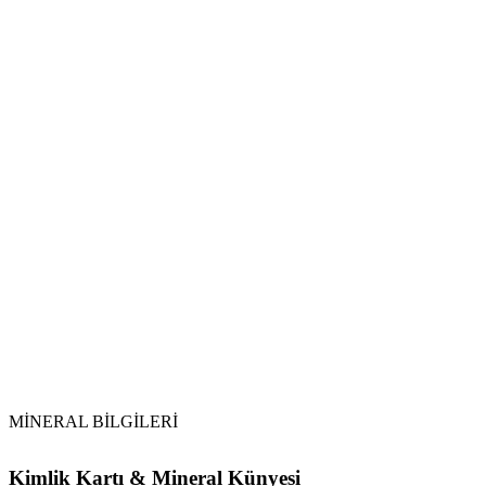
Tansiyonu dengeler. Özellikle düşük tansiyonu normal seviyesine
Vikipedi Akik makalesine
MİNERAL BİLGİLERİ
Kimlik Kartı & Mineral Künyesi