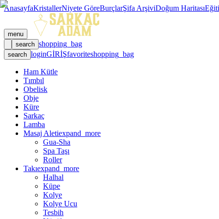
Anasayfa
Kristaller
Niyete Göre
Burçlar
Şifa Arşivi
Doğum Haritası
Eğit
menu
shopping_bag
search
login
GİRİŞ
favorite
shopping_bag
search
Ham Kütle
Tımbıl
Obelisk
Obje
Küre
Sarkaç
Lamba
Masaj Aleti
expand_more
Gua-Sha
Spa Taşı
Roller
Takı
expand_more
Halhal
Küpe
Kolye
Kolye Ucu
Tesbih