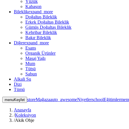
Yüzük
Kabaşon
Bileklik
expand_more
Doğaltaş Bileklik
Erkek Doğaltaş Bileklik
Gümüş Doğaltaş Bileklik
Kehribar Bileklik
Bakır Bileklik
Diğer
expand_more
Esans
Organik Ürünler
Masaj Yağı
Mum
Tütsü
Sabun
Alkali Su
Dizi
Tümü
store
Mağaza
auto_awesome
Niyetler
school
Eğitimler
men
menu
Keşfet
Anasayfa
/
Koleksiyon
/
Akik Obje