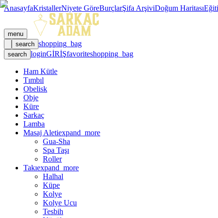
Anasayfa
Kristaller
Niyete Göre
Burçlar
Şifa Arşivi
Doğum Haritası
Eğit
menu
shopping_bag
search
login
GİRİŞ
favorite
shopping_bag
search
Ham Kütle
Tımbıl
Obelisk
Obje
Küre
Sarkaç
Lamba
Masaj Aleti
expand_more
Gua-Sha
Spa Taşı
Roller
Takı
expand_more
Halhal
Küpe
Kolye
Kolye Ucu
Tesbih