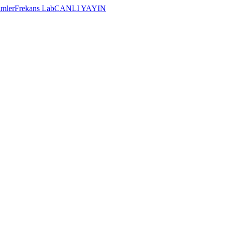
imler
Frekans Lab
CANLI YAYIN