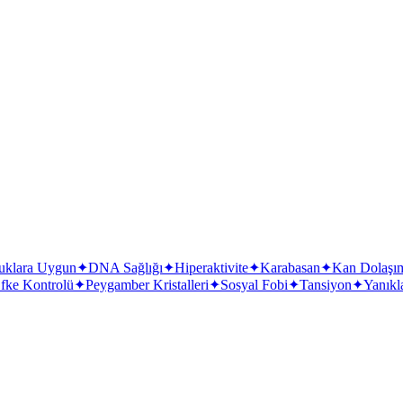
 getirir.
uklara Uygun
✦
DNA Sağlığı
✦
Hiperaktivite
✦
Karabasan
✦
Kan Dolaşı
fke Kontrolü
✦
Peygamber Kristalleri
✦
Sosyal Fobi
✦
Tansiyon
✦
Yanıkl