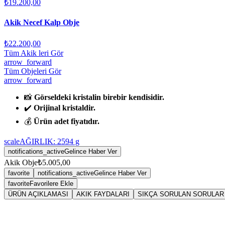
₺19.200,00
Akik Necef Kalp Obje
₺22.200,00
Tüm Akik leri Gör
arrow_forward
Tüm Objeleri Gör
arrow_forward
📸
Görseldeki kristalin birebir kendisidir.
✔️
Orijinal kristaldir.
💰
Ürün adet fiyatıdır.
scale
AĞIRLIK:
2594
g
notifications_active
Gelince Haber Ver
Akik Obje
₺5.005,00
favorite
notifications_active
Gelince Haber Ver
favorite
Favorilere Ekle
ÜRÜN AÇIKLAMASI
AKIK FAYDALARI
SIKÇA SORULAN SORULAR
Sarkaç
Aki