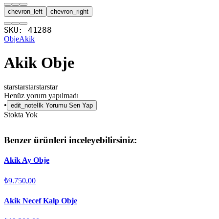
chevron_left
chevron_right
SKU:
41288
Obje
Akik
Akik Obje
star
star
star
star
star
Henüz yorum yapılmadı
•
edit_note
İlk Yorumu Sen Yap
Stokta Yok
Benzer ürünleri inceleyebilirsiniz:
Akik Ay Obje
₺9.750,00
Akik Necef Kalp Obje