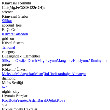
Kimyasal Formülü
Ca2(Mg,Fe)5Si8O22(OH)2
science
Kimyasal Grubu
Silikat
account_tree
Bağlı Grubu
Kuvars
Kalsedon
grid_on
Kristal Sistemi
Trigonal
category
Bileşiğindeki Elementler
Silisyum
Oksijen
Demir
Magnezyum
Manganez
Kalsiyum
Alüminyum
public
Kökeni / Ülkesi
Meksika
Madagaskar
Mısır
Çin
Hindistan
İtalya
Almanya
diamond
Mohs Sertliği
6-7
nights_stay
Uyumlu Burçlar
Koç
Boğa
Yengeç
Aslan
Başak
Oğlak
Kova
spa
Etkileşimdeki Çakralar