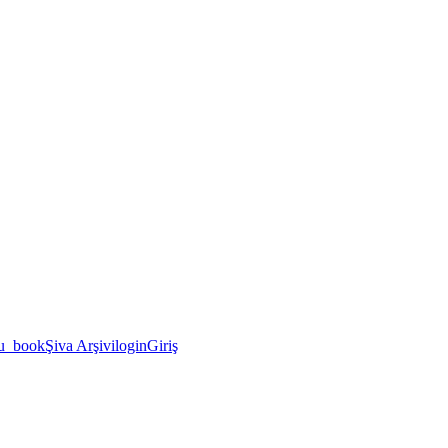
u_book
Şiva Arşivi
login
Giriş