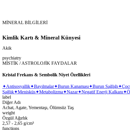
Tansiyonu dengeler. Özellikle düşük tansiyonu normal seviyesine
MİNERAL BİLGİLERİ
Kimlik Kartı & Mineral Künyesi
Akik
psychiatry
MİSTİK / ASTROLOJİK FAYDALAR
Kristal Frekans & Sembolik Niyet Özellikleri
✦
Antisosyallik
✦
Bayılmalar
✦
Burun Kanaması
✦
Burun Sağlığı
✦
Çoc
Sağlık
✦
Menisküs
✦
Metabolizma
✦
Nazar
✦
Negatif Enerji Kalkanı
✦
Ö
label
Diğer Adı
Achat, Agate, Yementaşı, Ölümsüz Taş
weight
Özgül Ağırlık
2,57 - 2,65 g/cm³
functions