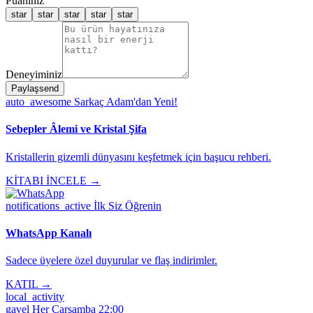
Puanınız
star
star
star
star
star
Deneyiminiz
Paylaş
send
auto_awesome
Sarkaç Adam'dan Yeni!
Sebepler Âlemi ve Kristal Şifa
Kristallerin gizemli dünyasını keşfetmek için başucu rehberi.
KİTABI İNCELE →
notifications_active
İlk Siz Öğrenin
WhatsApp Kanalı
Sadece üyelere özel duyurular ve flaş indirimler.
KATIL →
local_activity
gavel
Her Çarşamba 22:00