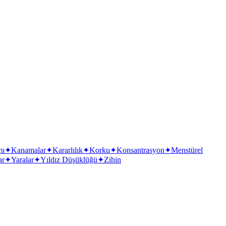
mı
✦
Kanamalar
✦
Kararlılık
✦
Korku
✦
Konsantrasyon
✦
Menstürel
ar
✦
Yaralar
✦
Yıldız Düşüklüğü
✦
Zihin