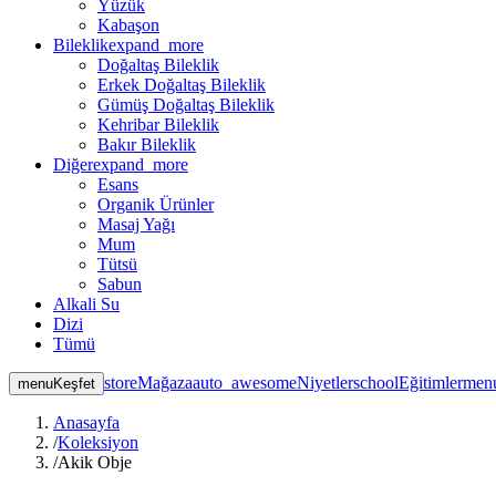
Yüzük
Kabaşon
Bileklik
expand_more
Doğaltaş Bileklik
Erkek Doğaltaş Bileklik
Gümüş Doğaltaş Bileklik
Kehribar Bileklik
Bakır Bileklik
Diğer
expand_more
Esans
Organik Ürünler
Masaj Yağı
Mum
Tütsü
Sabun
Alkali Su
Dizi
Tümü
store
Mağaza
auto_awesome
Niyetler
school
Eğitimler
men
menu
Keşfet
Anasayfa
/
Koleksiyon
/
Akik Obje