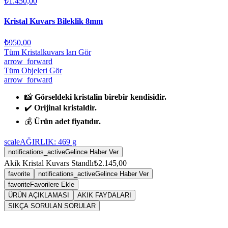
₺1.450,00
Kristal Kuvars Bileklik 8mm
₺950,00
Tüm Kristalkuvars ları Gör
arrow_forward
Tüm Objeleri Gör
arrow_forward
📸
Görseldeki kristalin birebir kendisidir.
✔️
Orijinal kristaldir.
💰
Ürün adet fiyatıdır.
scale
AĞIRLIK:
469
g
notifications_active
Gelince Haber Ver
Akik Kristal Kuvars Standlı
₺2.145,00
favorite
notifications_active
Gelince Haber Ver
favorite
Favorilere Ekle
ÜRÜN AÇIKLAMASI
AKIK FAYDALARI
SIKÇA SORULAN SORULAR