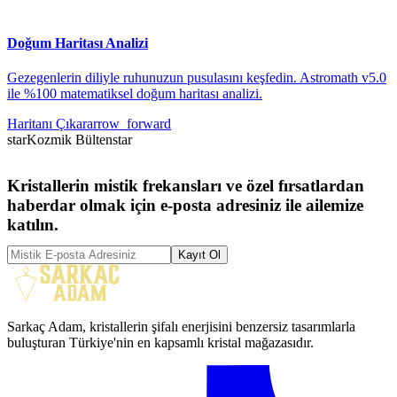
Doğum Haritası Analizi
Gezegenlerin diliyle ruhunuzun pusulasını keşfedin. Astromath v5.0
ile %100 matematiksel doğum haritası analizi.
Haritanı Çıkar
arrow_forward
star
Kozmik Bülten
star
Kristallerin mistik frekansları ve özel fırsatlardan
haberdar olmak için e-posta adresiniz ile ailemize
katılın.
Kayıt Ol
Sarkaç Adam, kristallerin şifalı enerjisini benzersiz tasarımlarla
buluşturan Türkiye'nin en kapsamlı kristal mağazasıdır.