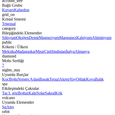
account_tree
Bağlı Grubu
Kuvars
Kalsedon
grid_on
Kristal Sistemi
Trigonal
category
Bileşiğindeki Elementler
Silisyum
Oksijen
Demir
Magnezyum
Manganez
Kalsiyum
Alüminyum
public
Kökeni / Ülkesi
Meksika
Madagaskar
Mısır
Çin
Hindistan
İtalya
Almanya
diamond
Mohs Sertliği
7
nights_stay
Uyumlu Burçlar
Koç
Boğa
Yengeç
Aslan
Başak
Terazi
Akrep
Yay
Oğlak
Kova
Balık
spa
Etkileşimdeki Çakralar
Taç
3. göz
Boğaz
Kalp
Solar
Sakral
Kök
volcano
Uyumlu Elementler
Su
Ateş
orbit