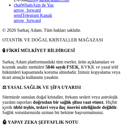
chat
WhatsApp ile Yaz
arrow_forward
send
Telegram Kanalı
arrow_forward
©
2026
Sarkaç Adam. Tüm hakları saklıdır.
OTANTİK VE DOĞAL KRİSTALLER MAĞAZASI
🔒
FİKRİ MÜLKİYET BİLDİRGESİ
Sarkaç Adam platformundaki tüm eserler, ürün açıklamaları ve
kozmik analiz metinleri
5846 sayılı FSEK
, KVKK ve yasal telif
hükümleri kapsamında koruma altındadır. İzinsiz kopyalama veya
ticari amaçla kullanımı yasaktır.
⚖️
YASAL SAĞLIK VE ŞİFA UYARISI
Sitemizde sunulan doğal kristaller, frekans sesleri veya astrolojik
yazılım raporları
doğrudan bir sağlık şifası vaat etmez
. Hiçbir
içerik
tıbbi teşhis, tedavi veya ilaç önerisi niteliğinde değildir
.
Sağlık sorunlarınızda uzman bir hekime başvurmalısınız.
🤖
YAPAY ZEKA ŞEFFAFLIK NOTU