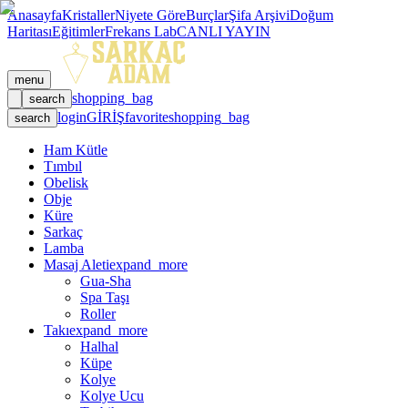
Anasayfa
Kristaller
Niyete Göre
Burçlar
Şifa Arşivi
Doğum
Haritası
Eğitimler
Frekans Lab
CANLI YAYIN
menu
shopping_bag
search
login
GİRİŞ
favorite
shopping_bag
search
Ham Kütle
Tımbıl
Obelisk
Obje
Küre
Sarkaç
Lamba
Masaj Aleti
expand_more
Gua-Sha
Spa Taşı
Roller
Takı
expand_more
Halhal
Küpe
Kolye
Kolye Ucu