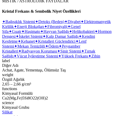
MİSTİK / ASTROLOJİK FAYDALAR
Kristal Frekans & Sembolik Niyet Özellikleri
✦
Bağışıklık Sistemi
✦
Detoks (Beden)
✦
Diyabet
✦
Elektromanyetik
Kirlilik
✦
Enerji Blokajları
✦
Fibromiyalji
✦
Genel
Şifa
✦
Guatr
✦
Haşimato
✦
Hayvan Sağlığı
✦
Helikobakteri
✦
Hormon
Dengesi
✦
İskelet Sistemi
✦
Kalp Damar Sağlığı
✦
Kendini
Keşfetme
✦
Kehanet
✦
Kristalleri Güçlendirici
✦
Lenf
Sistemi
✦
Mekan Temizliği
✦
Ödem
✦
Peygamber
Kristalleri
✦
Radyasyon Koruması
✦
Sinir Sistemi
✦
Tırnak
Sağlığı
✦
Vücut İyileştirme Sistemi
✦
Yüksek Frekans
✦
Zihin
label
Diğer Adı
Achat, Agate, Yementaşı, Ölümsüz Taş
weight
Özgül Ağırlık
2,65 – 2,66 g/cm³
functions
Kimyasal Formülü
Ca2(Mg,Fe)5Si8O22(OH)2
science
Kimyasal Grubu
Silikat