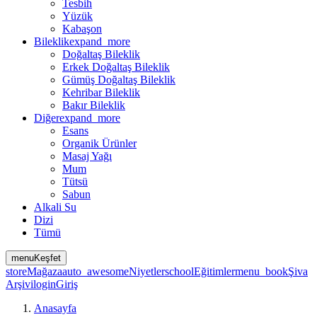
Tesbih
Yüzük
Kabaşon
Bileklik
expand_more
Doğaltaş Bileklik
Erkek Doğaltaş Bileklik
Gümüş Doğaltaş Bileklik
Kehribar Bileklik
Bakır Bileklik
Diğer
expand_more
Esans
Organik Ürünler
Masaj Yağı
Mum
Tütsü
Sabun
Alkali Su
Dizi
Tümü
menu
Keşfet
store
Mağaza
auto_awesome
Niyetler
school
Eğitimler
menu_book
Şiva
Arşivi
login
Giriş
Anasayfa