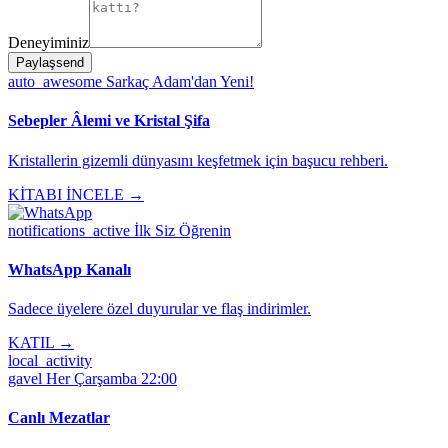
Deneyiminiz
Paylaş
send
auto_awesome
Sarkaç Adam'dan Yeni!
Sebepler Âlemi ve Kristal Şifa
Kristallerin gizemli dünyasını keşfetmek için başucu rehberi.
KİTABI İNCELE →
notifications_active
İlk Siz Öğrenin
WhatsApp Kanalı
Sadece üyelere özel duyurular ve flaş indirimler.
KATIL →
local_activity
gavel
Her Çarşamba 22:00
Canlı Mezatlar