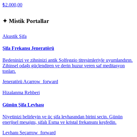
₺2.000,00
✦
Mistik Portallar
Akustik Şifa
Şifa Frekansı Jeneratörü
Bedeninizi ve zihninizi antik Solfeggio titreşimleriyle uyumlandırın.
Zihinsel odağı güçlendiren ve derin huzur veren saf meditasyon
tonları.
Jeneratörü Aç
arrow_forward
Hizalanma Rehberi
Günün Şifa Levhası
Niyetinizi belirleyin ve üç şifa levhasından birini seçin. Günün
enerjisel mesajını, şifalı Esma ve kristal frekansını keşfedin.
Levhanı Seç
arrow_forward