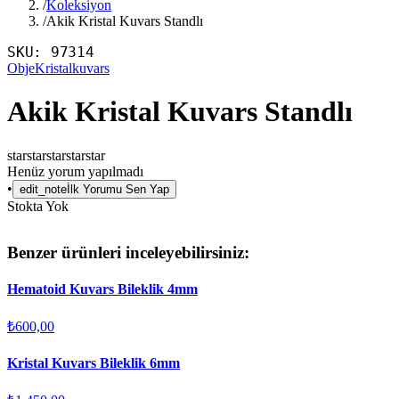
/
Koleksiyon
/
Akik Kristal Kuvars Standlı
SKU:
97314
Obje
Kristalkuvars
Akik Kristal Kuvars Standlı
star
star
star
star
star
Henüz yorum yapılmadı
•
edit_note
İlk Yorumu Sen Yap
Stokta Yok
Benzer ürünleri inceleyebilirsiniz:
Hematoid Kuvars Bileklik 4mm
₺600,00
Kristal Kuvars Bileklik 6mm