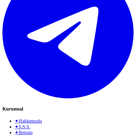
Kurumsal
✦
Hakkımızda
✦
S.S.S.
✦
İletişim