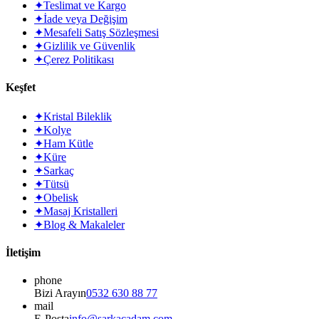
✦
Teslimat ve Kargo
✦
İade veya Değişim
✦
Mesafeli Satış Sözleşmesi
✦
Gizlilik ve Güvenlik
✦
Çerez Politikası
Keşfet
✦
Kristal Bileklik
✦
Kolye
✦
Ham Kütle
✦
Küre
✦
Sarkaç
✦
Tütsü
✦
Obelisk
✦
Masaj Kristalleri
✦
Blog & Makaleler
İletişim
phone
Bizi Arayın
0532 630 88 77
mail
E-Posta
info@sarkacadam.com