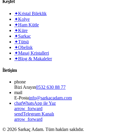
Keşfet
✦
Kristal Bileklik
✦
Kolye
✦
Ham Kütle
✦
Küre
✦
Sarkaç
✦
Tütsü
✦
Obelisk
✦
Masaj Kristalleri
✦
Blog & Makaleler
İletişim
phone
Bizi Arayın
0532 630 88 77
mail
E-Posta
info@sarkacadam.com
chat
WhatsApp ile Yaz
arrow_forward
send
Telegram Kanalı
arrow_forward
©
2026
Sarkaç Adam. Tüm hakları saklıdır.