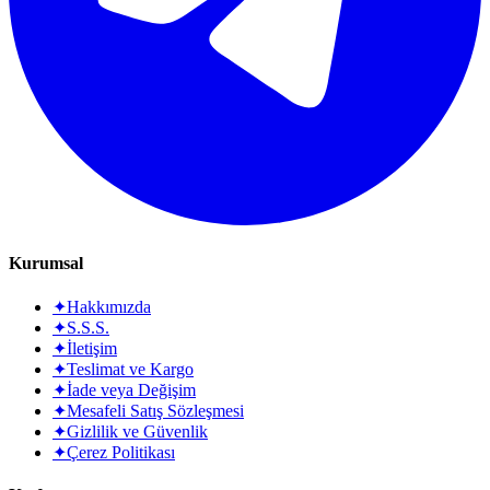
Kurumsal
✦
Hakkımızda
✦
S.S.S.
✦
İletişim
✦
Teslimat ve Kargo
✦
İade veya Değişim
✦
Mesafeli Satış Sözleşmesi
✦
Gizlilik ve Güvenlik
✦
Çerez Politikası