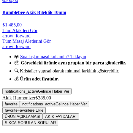
₺500,00
Bumblebee Akik Bileklik 10mm
₺1.485,00
Tüm Akik leri Gör
arrow_forward
Tüm Masaj Aletlerini Gör
arrow_forward
📖
Spa taşları nasıl kullanılır? Tıklayın
📦
Görseldeki ürünle aynı gruptan bir parça gönderilir.
🔍 Kristaller yapısal olarak minimal farklılık gösterebilir.
💰
Ürün adet fiyatıdır.
notifications_active
Gelince Haber Ver
Akik Harmonizer
₺385,00
favorite
notifications_active
Gelince Haber Ver
favorite
Favorilere Ekle
ÜRÜN AÇIKLAMASI
AKIK FAYDALARI
SIKÇA SORULAN SORULAR