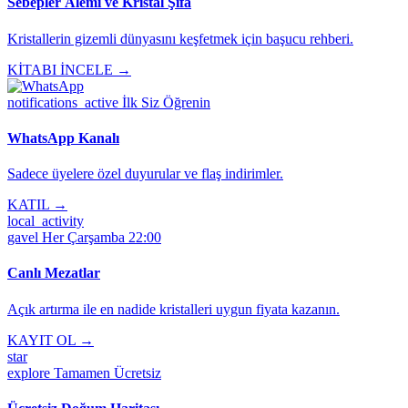
Sebepler Âlemi ve Kristal Şifa
Kristallerin gizemli dünyasını keşfetmek için başucu rehberi.
KİTABI İNCELE →
notifications_active
İlk Siz Öğrenin
WhatsApp Kanalı
Sadece üyelere özel duyurular ve flaş indirimler.
KATIL →
local_activity
gavel
Her Çarşamba 22:00
Canlı Mezatlar
Açık artırma ile en nadide kristalleri uygun fiyata kazanın.
KAYIT OL →
star
explore
Tamamen Ücretsiz