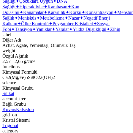
Sağlığı
✦
Çocuklara Uygun
✦
DNA
Sağlığı
✦
Hiperaktivite
✦
Karabasan
✦
Kan
Dolaşımı
✦
Kanamalar
✦
Kararlılık
✦
Korku
✦
Konsantrasyon
✦
Menstür
Sağlık
✦
Menisküs
✦
Metabolizma
✦
Nazar
✦
Negatif Enerji
Kalkanı
✦
Öfke Kontrolü
✦
Peygamber Kristalleri
✦
Sosyal
Fobi
✦
Tansiyon
✦
Yanıklar
✦
Yaralar
✦
Yıldız Düşüklüğü
✦
Zihin
label
Diğer Adı
Achat, Agate, Yementaşı, Ölümsüz Taş
weight
Özgül Ağırlık
2,57 - 2,65 g/cm³
functions
Kimyasal Formülü
Ca2(Mg,Fe)5Si8O22(OH)2
science
Kimyasal Grubu
Silikat
account_tree
Bağlı Grubu
Kuvars
Kalsedon
grid_on
Kristal Sistemi
Trigonal
category