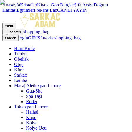
Anasayfa
Kristaller
Niyete Göre
Burçlar
Şifa Arşivi
Doğum
Haritası
Eğitimler
Frekans Lab
CANLI YAYIN
menu
shopping_bag
search
login
GİRİŞ
favorite
shopping_bag
search
Ham Kütle
Tımbıl
Obelisk
Obje
Küre
Sarkaç
Lamba
Masaj Aleti
expand_more
Gua-Sha
Spa Taşı
Roller
Takı
expand_more
Halhal
Küpe
Kolye
Kolye Ucu