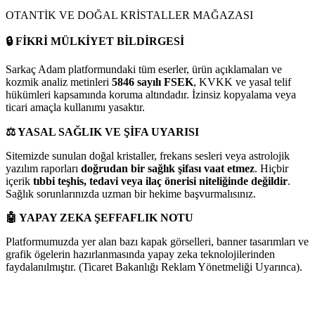
OTANTİK VE DOĞAL KRİSTALLER MAĞAZASI
🔒
FİKRİ MÜLKİYET BİLDİRGESİ
Sarkaç Adam platformundaki tüm eserler, ürün açıklamaları ve
kozmik analiz metinleri
5846 sayılı FSEK
, KVKK ve yasal telif
hükümleri kapsamında koruma altındadır. İzinsiz kopyalama veya
ticari amaçla kullanımı yasaktır.
⚖️
YASAL SAĞLIK VE ŞİFA UYARISI
Sitemizde sunulan doğal kristaller, frekans sesleri veya astrolojik
yazılım raporları
doğrudan bir sağlık şifası vaat etmez
. Hiçbir
içerik
tıbbi teşhis, tedavi veya ilaç önerisi niteliğinde değildir
.
Sağlık sorunlarınızda uzman bir hekime başvurmalısınız.
🤖
YAPAY ZEKA ŞEFFAFLIK NOTU
Platformumuzda yer alan bazı kapak görselleri, banner tasarımları ve
grafik ögelerin hazırlanmasında yapay zeka teknolojilerinden
faydalanılmıştır. (Ticaret Bakanlığı Reklam Yönetmeliği Uyarınca).