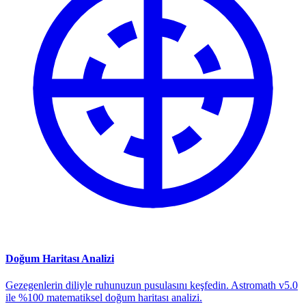
Doğum Haritası Analizi
Gezegenlerin diliyle ruhunuzun pusulasını keşfedin. Astromath v5.0
ile %100 matematiksel doğum haritası analizi.