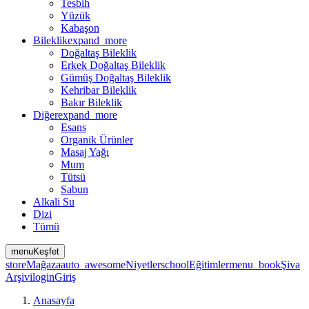
Tesbih
Yüzük
Kabaşon
Bileklik
expand_more
Doğaltaş Bileklik
Erkek Doğaltaş Bileklik
Gümüş Doğaltaş Bileklik
Kehribar Bileklik
Bakır Bileklik
Diğer
expand_more
Esans
Organik Ürünler
Masaj Yağı
Mum
Tütsü
Sabun
Alkali Su
Dizi
Tümü
menu
Keşfet
store
Mağaza
auto_awesome
Niyetler
school
Eğitimler
menu_book
Şiva
Arşivi
login
Giriş
Anasayfa