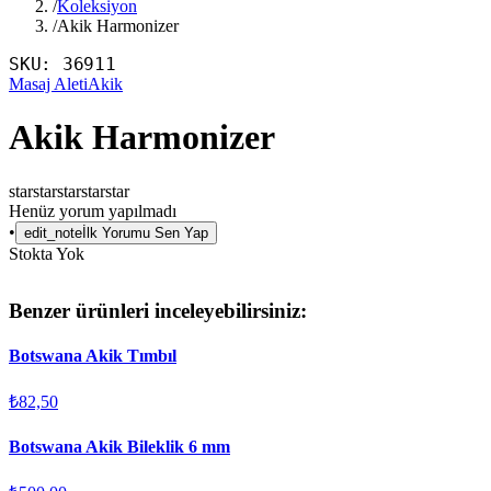
/
Koleksiyon
/
Akik Harmonizer
SKU:
36911
Masaj Aleti
Akik
Akik Harmonizer
star
star
star
star
star
Henüz yorum yapılmadı
•
edit_note
İlk Yorumu Sen Yap
Stokta Yok
Benzer ürünleri inceleyebilirsiniz:
Botswana Akik Tımbıl
₺82,50
Botswana Akik Bileklik 6 mm