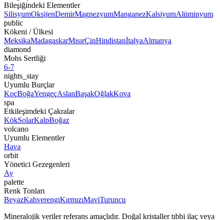
Bileşiğindeki Elementler
Silisyum
Oksijen
Demir
Magnezyum
Manganez
Kalsiyum
Alüminyum
public
Kökeni / Ülkesi
Meksika
Madagaskar
Mısır
Çin
Hindistan
İtalya
Almanya
diamond
Mohs Sertliği
6-7
nights_stay
Uyumlu Burçlar
Koç
Boğa
Yengeç
Aslan
Başak
Oğlak
Kova
spa
Etkileşimdeki Çakralar
Kök
Solar
Kalp
Boğaz
volcano
Uyumlu Elementler
Hava
orbit
Yönetici Gezegenleri
Ay
palette
Renk Tonları
Beyaz
Kahverengi
Kırmızı
Mavi
Turuncu
Mineralojik veriler referans amaçlıdır. Doğal kristaller tıbbi ilaç veya