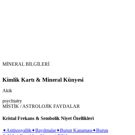
Sarkaç
Akik
Tansiyonu dengeler. Özellikle düşük tansiyonu normal
seviyesine getirir.
MİNERAL BİLGİLERİ
Kimlik Kartı & Mineral Künyesi
Akik
psychiatry
MİSTİK / ASTROLOJİK FAYDALAR
Kristal Frekans & Sembolik Niyet Özellikleri
✦
Antisosyallik
✦
Bayılmalar
✦
Burun Kanaması
✦
Burun