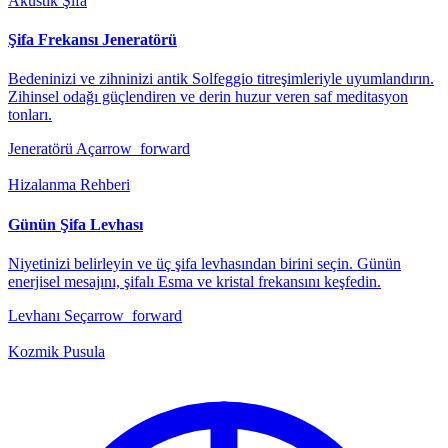
Akustik Şifa
Şifa Frekansı Jeneratörü
Bedeninizi ve zihninizi antik Solfeggio titreşimleriyle uyumlandırın.
Zihinsel odağı güçlendiren ve derin huzur veren saf meditasyon
tonları.
Jeneratörü Aç
arrow_forward
Hizalanma Rehberi
Günün Şifa Levhası
Niyetinizi belirleyin ve üç şifa levhasından birini seçin. Günün
enerjisel mesajını, şifalı Esma ve kristal frekansını keşfedin.
Levhanı Seç
arrow_forward
Kozmik Pusula