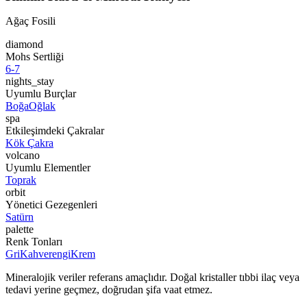
Ağaç Fosili
diamond
Mohs Sertliği
6-7
nights_stay
Uyumlu Burçlar
Boğa
Oğlak
spa
Etkileşimdeki Çakralar
Kök Çakra
volcano
Uyumlu Elementler
Toprak
orbit
Yönetici Gezegenleri
Satürn
palette
Renk Tonları
Gri
Kahverengi
Krem
Mineralojik veriler referans amaçlıdır. Doğal kristaller tıbbi ilaç veya
tedavi yerine geçmez, doğrudan şifa vaat etmez.