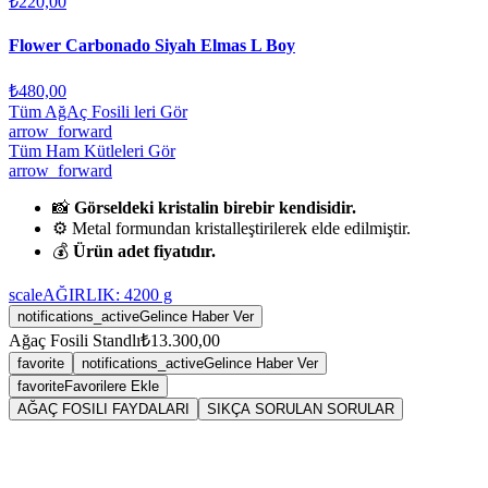
₺220,00
Flower Carbonado Siyah Elmas L Boy
₺480,00
Tüm AğAç Fosili leri Gör
arrow_forward
Tüm Ham Kütleleri Gör
arrow_forward
📸
Görseldeki kristalin birebir kendisidir.
⚙️ Metal formundan kristalleştirilerek elde edilmiştir.
💰
Ürün adet fiyatıdır.
scale
AĞIRLIK:
4200
g
notifications_active
Gelince Haber Ver
Ağaç Fosili Standlı
₺13.300,00
favorite
notifications_active
Gelince Haber Ver
favorite
Favorilere Ekle
AĞAÇ FOSILI FAYDALARI
SIKÇA SORULAN SORULAR
Ağaç Fosili Taşın Anatomisi, Bilimi ve