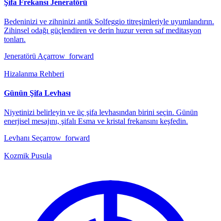
Şifa Frekansı Jeneratörü
Bedeninizi ve zihninizi antik Solfeggio titreşimleriyle uyumlandırın.
Zihinsel odağı güçlendiren ve derin huzur veren saf meditasyon
tonları.
Jeneratörü Aç
arrow_forward
Hizalanma Rehberi
Günün Şifa Levhası
Niyetinizi belirleyin ve üç şifa levhasından birini seçin. Günün
enerjisel mesajını, şifalı Esma ve kristal frekansını keşfedin.
Levhanı Seç
arrow_forward
Kozmik Pusula