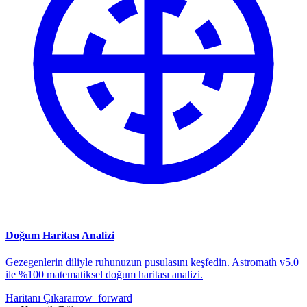
Doğum Haritası Analizi
Gezegenlerin diliyle ruhunuzun pusulasını keşfedin. Astromath v5.0
ile %100 matematiksel doğum haritası analizi.
Haritanı Çıkar
arrow_forward