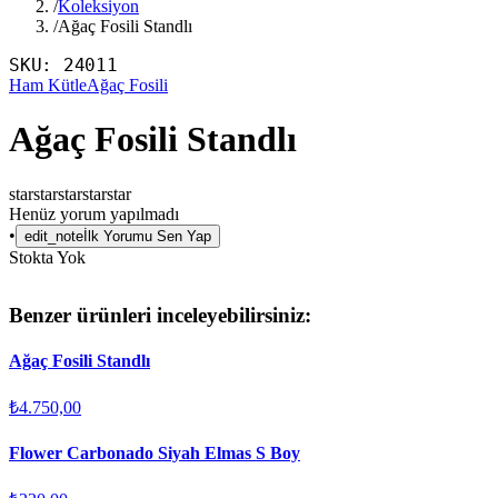
/
Koleksiyon
/
Ağaç Fosili Standlı
SKU:
24011
Ham Kütle
Ağaç Fosili
Ağaç Fosili Standlı
star
star
star
star
star
Henüz yorum yapılmadı
•
edit_note
İlk Yorumu Sen Yap
Stokta Yok
Benzer ürünleri inceleyebilirsiniz:
Ağaç Fosili Standlı
₺4.750,00
Flower Carbonado Siyah Elmas S Boy