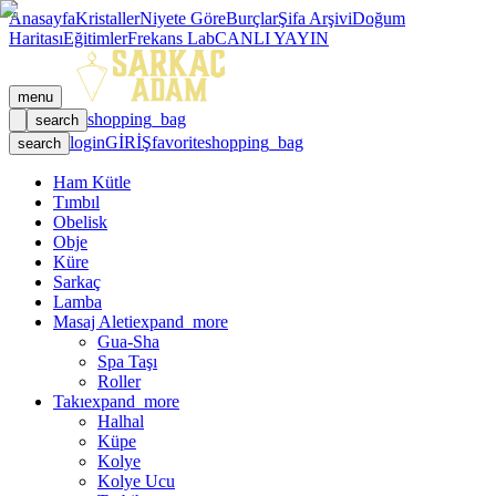
Anasayfa
Kristaller
Niyete Göre
Burçlar
Şifa Arşivi
Doğum
Haritası
Eğitimler
Frekans Lab
CANLI YAYIN
menu
shopping_bag
search
login
GİRİŞ
favorite
shopping_bag
search
Ham Kütle
Tımbıl
Obelisk
Obje
Küre
Sarkaç
Lamba
Masaj Aleti
expand_more
Gua-Sha
Spa Taşı
Roller
Takı
expand_more
Halhal
Küpe
Kolye
Kolye Ucu