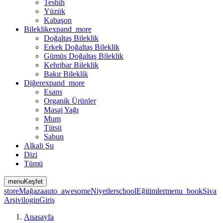
Tesbih
Yüzük
Kabaşon
Bileklik
expand_more
Doğaltaş Bileklik
Erkek Doğaltaş Bileklik
Gümüş Doğaltaş Bileklik
Kehribar Bileklik
Bakır Bileklik
Diğer
expand_more
Esans
Organik Ürünler
Masaj Yağı
Mum
Tütsü
Sabun
Alkali Su
Dizi
Tümü
menu
Keşfet
store
Mağaza
auto_awesome
Niyetler
school
Eğitimler
menu_book
Şiva
Arşivi
login
Giriş
Anasayfa