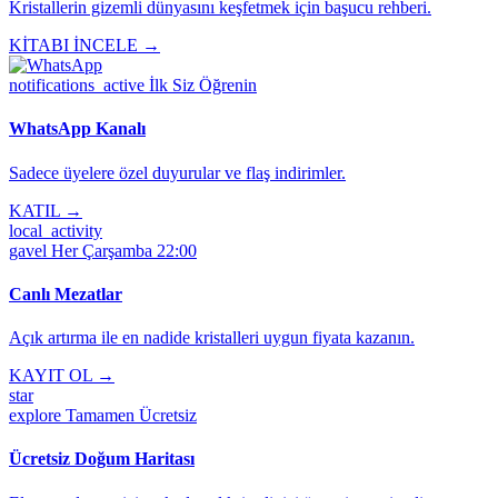
Kristallerin gizemli dünyasını keşfetmek için başucu rehberi.
KİTABI İNCELE →
notifications_active
İlk Siz Öğrenin
WhatsApp Kanalı
Sadece üyelere özel duyurular ve flaş indirimler.
KATIL →
local_activity
gavel
Her Çarşamba 22:00
Canlı Mezatlar
Açık artırma ile en nadide kristalleri uygun fiyata kazanın.
KAYIT OL →
star
explore
Tamamen Ücretsiz
Ücretsiz Doğum Haritası