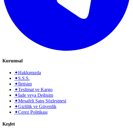
Kurumsal
✦
Hakkımızda
✦
S.S.S.
✦
İletişim
✦
Teslimat ve Kargo
✦
İade veya Değişim
✦
Mesafeli Satış Sözleşmesi
✦
Gizlilik ve Güvenlik
✦
Çerez Politikası
Keşfet