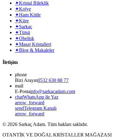
✦
Kristal Bileklik
✦
Kolye
✦
Ham Kütle
✦
Küre
✦
Sarkaç
✦
Tütsü
✦
Obelisk
✦
Masaj Kristalleri
✦
Blog & Makaleler
İletişim
phone
Bizi Arayın
0532 630 88 77
mail
E-Posta
info@sarkacadam.com
chat
WhatsApp ile Yaz
arrow_forward
send
Telegram Kanalı
arrow_forward
©
2026
Sarkaç Adam. Tüm hakları saklıdır.
OTANTİK VE DOĞAL KRİSTALLER MAĞAZASI