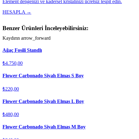
Element dengenizi ve kadersel kristalinizi ücretsiz tespit edin.
HESAPLA →
Benzer Ürünleri İnceleyebilirsiniz:
Kaydırın
arrow_forward
Ağaç Fosili Standlı
₺4.750,00
Flower Carbonado Siyah Elmas S Boy
₺220,00
Flower Carbonado Siyah Elmas L Boy
₺480,00
Flower Carbonado Siyah Elmas M Boy