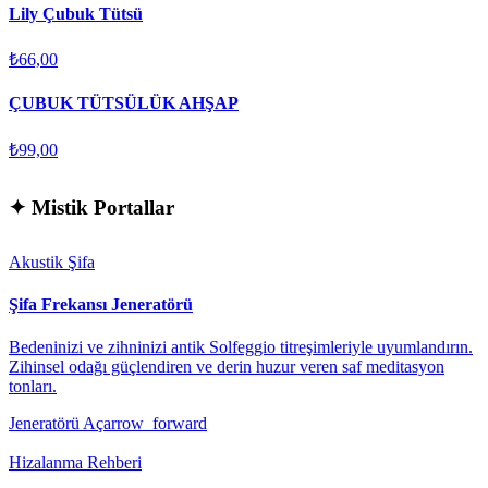
Lily Çubuk Tütsü
₺66,00
ÇUBUK TÜTSÜLÜK AHŞAP
₺99,00
✦
Mistik Portallar
Akustik Şifa
Şifa Frekansı Jeneratörü
Bedeninizi ve zihninizi antik Solfeggio titreşimleriyle uyumlandırın.
Zihinsel odağı güçlendiren ve derin huzur veren saf meditasyon
tonları.
Jeneratörü Aç
arrow_forward
Hizalanma Rehberi