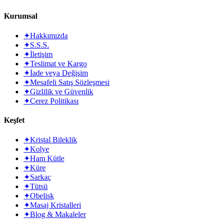
Kurumsal
✦
Hakkımızda
✦
S.S.S.
✦
İletişim
✦
Teslimat ve Kargo
✦
İade veya Değişim
✦
Mesafeli Satış Sözleşmesi
✦
Gizlilik ve Güvenlik
✦
Çerez Politikası
Keşfet
✦
Kristal Bileklik
✦
Kolye
✦
Ham Kütle
✦
Küre
✦
Sarkaç
✦
Tütsü
✦
Obelisk
✦
Masaj Kristalleri
✦
Blog & Makaleler