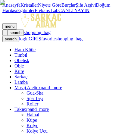
Anasayfa
Kristaller
Niyete Göre
Burçlar
Şifa Arşivi
Doğum
Haritası
Eğitimler
Frekans Lab
CANLI YAYIN
menu
shopping_bag
search
login
GİRİŞ
favorite
shopping_bag
search
Ham Kütle
Tımbıl
Obelisk
Obje
Küre
Sarkaç
Lamba
Masaj Aleti
expand_more
Gua-Sha
Spa Taşı
Roller
Takı
expand_more
Halhal
Küpe
Kolye
Kolye Ucu