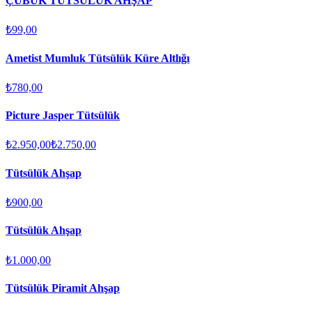
ÇUBUK TÜTSÜLÜK AHŞAP
₺99,00
Ametist Mumluk Tütsülük Küre Altlığı
₺780,00
Picture Jasper Tütsülük
₺2.950,00
₺2.750,00
Tütsülük Ahşap
₺900,00
Tütsülük Ahşap
₺1.000,00
Tütsülük Piramit Ahşap