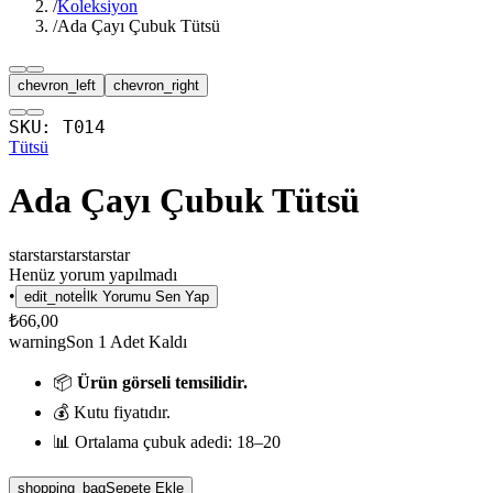
/
Koleksiyon
/
Ada Çayı Çubuk Tütsü
chevron_left
chevron_right
SKU:
T014
Tütsü
Ada Çayı Çubuk Tütsü
star
star
star
star
star
Henüz yorum yapılmadı
•
edit_note
İlk Yorumu Sen Yap
₺66,00
warning
Son
1
Adet Kaldı
📦
Ürün görseli temsilidir.
💰 Kutu fiyatıdır.
📊 Ortalama çubuk adedi: 18–20
shopping_bag
Sepete Ekle