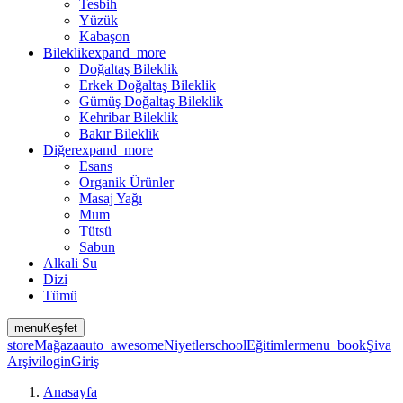
Tesbih
Yüzük
Kabaşon
Bileklik
expand_more
Doğaltaş Bileklik
Erkek Doğaltaş Bileklik
Gümüş Doğaltaş Bileklik
Kehribar Bileklik
Bakır Bileklik
Diğer
expand_more
Esans
Organik Ürünler
Masaj Yağı
Mum
Tütsü
Sabun
Alkali Su
Dizi
Tümü
menu
Keşfet
store
Mağaza
auto_awesome
Niyetler
school
Eğitimler
menu_book
Şiva
Arşivi
login
Giriş
Anasayfa