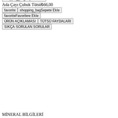
Ada Çayı Çubuk Tütsü
₺66,00
favorite
shopping_bag
Sepete Ekle
favorite
Favorilere Ekle
ÜRÜN AÇIKLAMASI
TÜTSÜ FAYDALARI
SIKÇA SORULAN SORULAR
Sarkaç
tütsü
MİNERAL BİLGİLERİ