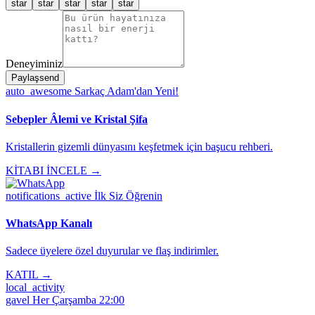
star
star
star
star
star
Deneyiminiz
Paylaş
send
auto_awesome
Sarkaç Adam'dan Yeni!
Sebepler Âlemi ve Kristal Şifa
Kristallerin gizemli dünyasını keşfetmek için başucu rehberi.
KİTABI İNCELE →
notifications_active
İlk Siz Öğrenin
WhatsApp Kanalı
Sadece üyelere özel duyurular ve flaş indirimler.
KATIL →
local_activity
gavel
Her Çarşamba 22:00