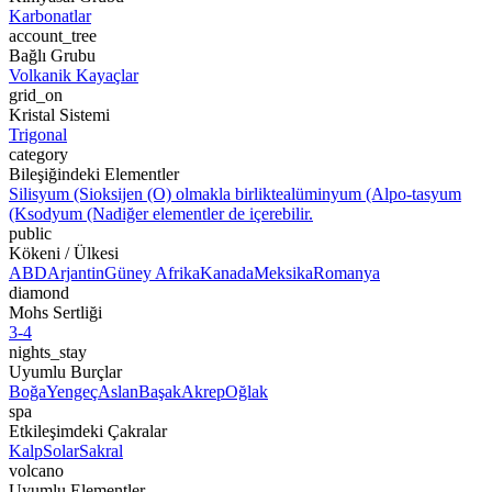
Karbonatlar
account_tree
Bağlı Grubu
Volkanik Kayaçlar
grid_on
Kristal Sistemi
Trigonal
category
Bileşiğindeki Elementler
Silisyum (Si
oksijen (O) olmakla birlikte
alüminyum (Al
po-
tasyum
(K
sodyum (Na
diğer elementler de içerebilir.
public
Kökeni / Ülkesi
ABD
Arjantin
Güney Afrika
Kanada
Meksika
Romanya
diamond
Mohs Sertliği
3-4
nights_stay
Uyumlu Burçlar
Boğa
Yengeç
Aslan
Başak
Akrep
Oğlak
spa
Etkileşimdeki Çakralar
Kalp
Solar
Sakral
volcano
Uyumlu Elementler