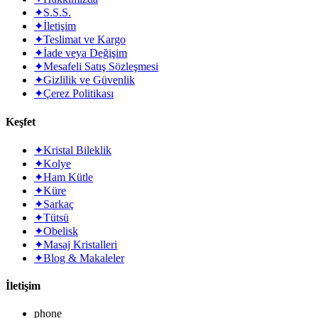
✦
S.S.S.
✦
İletişim
✦
Teslimat ve Kargo
✦
İade veya Değişim
✦
Mesafeli Satış Sözleşmesi
✦
Gizlilik ve Güvenlik
✦
Çerez Politikası
Keşfet
✦
Kristal Bileklik
✦
Kolye
✦
Ham Kütle
✦
Küre
✦
Sarkaç
✦
Tütsü
✦
Obelisk
✦
Masaj Kristalleri
✦
Blog & Makaleler
İletişim
phone