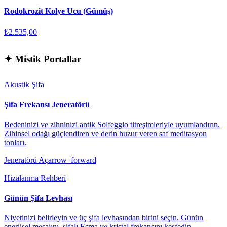
Rodokrozit Kolye Ucu (Gümüş)
₺2.535,00
✦
Mistik Portallar
Akustik Şifa
Şifa Frekansı Jeneratörü
Bedeninizi ve zihninizi antik Solfeggio titreşimleriyle uyumlandırın.
Zihinsel odağı güçlendiren ve derin huzur veren saf meditasyon
tonları.
Jeneratörü Aç
arrow_forward
Hizalanma Rehberi
Günün Şifa Levhası
Niyetinizi belirleyin ve üç şifa levhasından birini seçin. Günün
enerjisel mesajını, şifalı Esma ve kristal frekansını keşfedin.