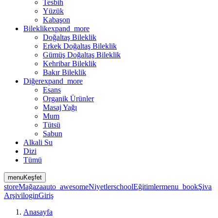
Tesbih
Yüzük
Kabaşon
Bileklik
expand_more
Doğaltaş Bileklik
Erkek Doğaltaş Bileklik
Gümüş Doğaltaş Bileklik
Kehribar Bileklik
Bakır Bileklik
Diğer
expand_more
Esans
Organik Ürünler
Masaj Yağı
Mum
Tütsü
Sabun
Alkali Su
Dizi
Tümü
menu
Keşfet
store
Mağaza
auto_awesome
Niyetler
school
Eğitimler
menu_book
Şiva
Arşivi
login
Giriş
Anasayfa