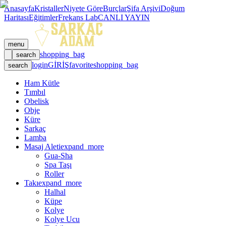
Anasayfa
Kristaller
Niyete Göre
Burçlar
Şifa Arşivi
Doğum
Haritası
Eğitimler
Frekans Lab
CANLI YAYIN
menu
shopping_bag
search
login
GİRİŞ
favorite
shopping_bag
search
Ham Kütle
Tımbıl
Obelisk
Obje
Küre
Sarkaç
Lamba
Masaj Aleti
expand_more
Gua-Sha
Spa Taşı
Roller
Takı
expand_more
Halhal
Küpe
Kolye
Kolye Ucu