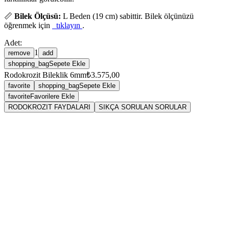
📏
Bilek Ölçüsü:
L Beden (19 cm) sabittir. Bilek ölçünüzü
öğrenmek için
tıklayın
.
Adet:
1
remove
add
shopping_bag
Sepete Ekle
Rodokrozit Bileklik 6mm
₺3.575,00
favorite
shopping_bag
Sepete Ekle
favorite
Favorilere Ekle
RODOKROZIT FAYDALARI
SIKÇA SORULAN SORULAR