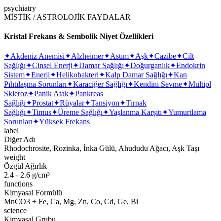
psychiatry
MİSTİK / ASTROLOJİK FAYDALAR
Kristal Frekans & Sembolik Niyet Özellikleri
✦
Akdeniz Anemisi
✦
Alzheimer
✦
Astım
✦
Aşk
✦
Cazibe
✦
Cilt
Sağlığı
✦
Cinsel Enerji
✦
Damar Sağlığı
✦
Doğurganlık
✦
Endokrin
Sistem
✦
Enerji
✦
Helikobakteri
✦
Kalp Damar Sağlığı
✦
Kan
Pıhtılaşma Sorunları
✦
Karaciğer Sağlığı
✦
Kendini Sevme
✦
Multipl
Skleroz
✦
Panik Atak
✦
Pankreas
Sağlığı
✦
Prostat
✦
Rüyalar
✦
Tansiyon
✦
Tırnak
Sağlığı
✦
Timus
✦
Üreme Sağlığı
✦
Yaşlanma Karşıtı
✦
Yumurtlama
Sorunları
✦
Yüksek Frekans
label
Diğer Adı
Rhodochrosite, Rozinka, İnka Gülü, Ahududu Ağacı, Aşk Taşı
weight
Özgül Ağırlık
2.4 - 2.6 g/cm³
functions
Kimyasal Formülü
MnCO3 + Fe, Ca, Mg, Zn, Co, Cd, Ge, Bi
science
Kimyasal Grubu