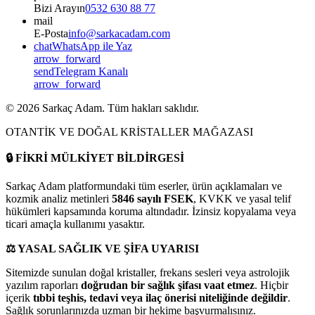
Bizi Arayın
0532 630 88 77
mail
E-Posta
info@sarkacadam.com
chat
WhatsApp ile Yaz
arrow_forward
send
Telegram Kanalı
arrow_forward
©
2026
Sarkaç Adam. Tüm hakları saklıdır.
OTANTİK VE DOĞAL KRİSTALLER MAĞAZASI
🔒
FİKRİ MÜLKİYET BİLDİRGESİ
Sarkaç Adam platformundaki tüm eserler, ürün açıklamaları ve
kozmik analiz metinleri
5846 sayılı FSEK
, KVKK ve yasal telif
hükümleri kapsamında koruma altındadır. İzinsiz kopyalama veya
ticari amaçla kullanımı yasaktır.
⚖️
YASAL SAĞLIK VE ŞİFA UYARISI
Sitemizde sunulan doğal kristaller, frekans sesleri veya astrolojik
yazılım raporları
doğrudan bir sağlık şifası vaat etmez
. Hiçbir
içerik
tıbbi teşhis, tedavi veya ilaç önerisi niteliğinde değildir
.
Sağlık sorunlarınızda uzman bir hekime başvurmalısınız.