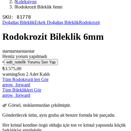
/
Koleksiyon
/
Rodokrozit Bileklik 6mm
SKU:
81778
Doğaltaş Bileklik
Erkek Doğaltaş Bileklik
Rodokrozit
Rodokrozit Bileklik 6mm
star
star
star
star
star
Henüz yorum yapılmadı
•
edit_note
İlk Yorumu Sen Yap
₺3.575,00
warning
Son
2
Adet Kaldı
Tüm Rodokrozit leri Gör
arrow_forward
Tüm Bileklikleri Gör
arrow_forward
🌿 Görsel, stoklarımızdan çekilmiştir.
Gönderilecek ürün, aynı gruba ait benzer formda bir parçadır.
Her kristal kendine özgü olduğu için ton ve kristal yapısında küçük
farklılıklar görülebilir.