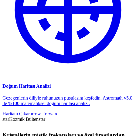
Doğum Haritası Analizi
Gezegenlerin diliyle ruhunuzun pusulasını keşfedin. Astromath v5.0
ile %100 matematiksel doğum haritası analizi.
Haritanı Çıkar
arrow_forward
star
Kozmik Bülten
star
Kristallerin mistik frekansları ve özel fırsatlardan