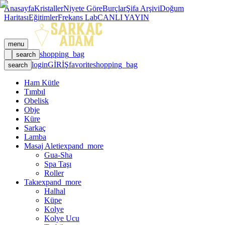
Anasayfa
Kristaller
Niyete Göre
Burçlar
Şifa Arşivi
Doğum
Haritası
Eğitimler
Frekans Lab
CANLI YAYIN
menu
shopping_bag
search
login
GİRİŞ
favorite
shopping_bag
search
Ham Kütle
Tımbıl
Obelisk
Obje
Küre
Sarkaç
Lamba
Masaj Aleti
expand_more
Gua-Sha
Spa Taşı
Roller
Takı
expand_more
Halhal
Küpe
Kolye
Kolye Ucu