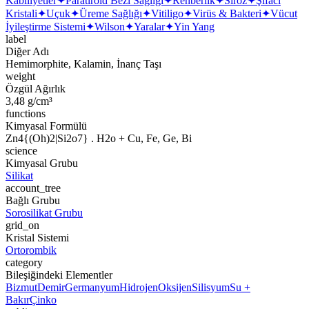
Kabiliyetler
✦
Paratiroid Bezi Sağlığı
✦
Rehberlik
✦
Siroz
✦
Şifacı
Kristali
✦
Uçuk
✦
Üreme Sağlığı
✦
Vitiligo
✦
Virüs & Bakteri
✦
Vücut
İyileştirme Sistemi
✦
Wilson
✦
Yaralar
✦
Yin Yang
label
Diğer Adı
Hemimorphite, Kalamin, İnanç Taşı
weight
Özgül Ağırlık
3,48 g/cm³
functions
Kimyasal Formülü
Zn4{(Oh)2|Si2o7} . H2o + Cu, Fe, Ge, Bi
science
Kimyasal Grubu
Silikat
account_tree
Bağlı Grubu
Sorosilikat Grubu
grid_on
Kristal Sistemi
Ortorombik
category
Bileşiğindeki Elementler
Bizmut
Demir
Germanyum
Hidrojen
Oksijen
Silisyum
Su +
Bakır
Çinko