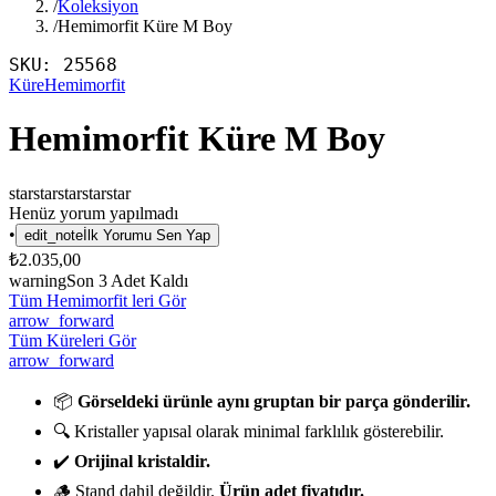
/
Koleksiyon
/
Hemimorfit Küre M Boy
SKU:
25568
Küre
Hemimorfit
Hemimorfit Küre M Boy
star
star
star
star
star
Henüz yorum yapılmadı
•
edit_note
İlk Yorumu Sen Yap
₺2.035,00
warning
Son
3
Adet Kaldı
Tüm Hemimorfit leri Gör
arrow_forward
Tüm Küreleri Gör
arrow_forward
📦
Görseldeki ürünle aynı gruptan bir parça gönderilir.
🔍 Kristaller yapısal olarak minimal farklılık gösterebilir.
✔️
Orijinal kristaldir.
🪵 Stand dahil değildir.
Ürün adet fiyatıdır.