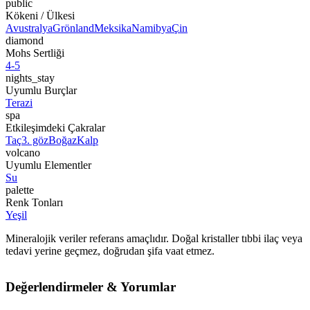
public
Kökeni / Ülkesi
Avustralya
Grönland
Meksika
Namibya
Çin
diamond
Mohs Sertliği
4-5
nights_stay
Uyumlu Burçlar
Terazi
spa
Etkileşimdeki Çakralar
Taç
3. göz
Boğaz
Kalp
volcano
Uyumlu Elementler
Su
palette
Renk Tonları
Yeşil
Mineralojik veriler referans amaçlıdır. Doğal kristaller tıbbi ilaç veya
tedavi yerine geçmez, doğrudan şifa vaat etmez.
Değerlendirmeler & Yorumlar