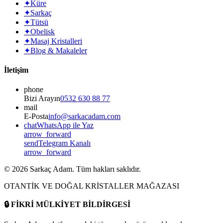
✦
Küre
✦
Sarkaç
✦
Tütsü
✦
Obelisk
✦
Masaj Kristalleri
✦
Blog & Makaleler
İletişim
phone
Bizi Arayın
0532 630 88 77
mail
E-Posta
info@sarkacadam.com
chat
WhatsApp ile Yaz
arrow_forward
send
Telegram Kanalı
arrow_forward
©
2026
Sarkaç Adam. Tüm hakları saklıdır.
OTANTİK VE DOĞAL KRİSTALLER MAĞAZASI
🔒
FİKRİ MÜLKİYET BİLDİRGESİ