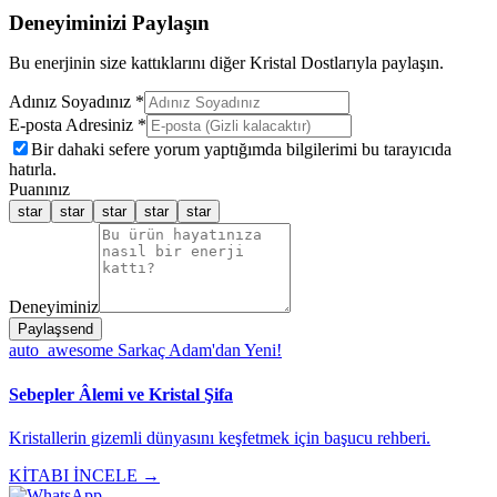
Deneyiminizi Paylaşın
Bu enerjinin size kattıklarını diğer Kristal Dostlarıyla paylaşın.
Adınız Soyadınız *
E-posta Adresiniz *
Bir dahaki sefere yorum yaptığımda bilgilerimi bu tarayıcıda
hatırla.
Puanınız
star
star
star
star
star
Deneyiminiz
Paylaş
send
auto_awesome
Sarkaç Adam'dan Yeni!
Sebepler Âlemi ve Kristal Şifa
Kristallerin gizemli dünyasını keşfetmek için başucu rehberi.
KİTABI İNCELE →