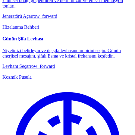
Zihinsel odağı güçlendiren ve derin huzur veren saf meditasyon
tonları.
Jeneratörü Aç
arrow_forward
Hizalanma Rehberi
Günün Şifa Levhası
Niyetinizi belirleyin ve üç şifa levhasından birini seçin. Günün
enerjisel mesajını, şifalı Esma ve kristal frekansını keşfedin.
Levhanı Seç
arrow_forward
Kozmik Pusula