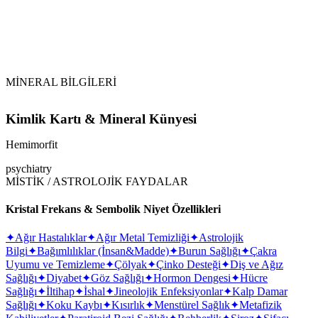
MİNERAL BİLGİLERİ
Kimlik Kartı & Mineral Künyesi
Hemimorfit
psychiatry
MİSTİK / ASTROLOJİK FAYDALAR
Kristal Frekans & Sembolik Niyet Özellikleri
✦
Ağır Hastalıklar
✦
Ağır Metal Temizliği
✦
Astrolojik
Bilgi
✦
Bağımlılıklar (İnsan&Madde)
✦
Burun Sağlığı
✦
Çakra
Uyumu ve Temizleme
✦
Çölyak
✦
Çinko Desteği
✦
Diş ve Ağız
Sağlığı
✦
Diyabet
✦
Göz Sağlığı
✦
Hormon Dengesi
✦
Hücre
Sağlığı
✦
İltihap
✦
İshal
✦
Jineolojik Enfeksiyonlar
✦
Kalp Damar
Sağlığı
✦
Koku Kaybı
✦
Kısırlık
✦
Menstürel Sağlık
✦
Metafizik