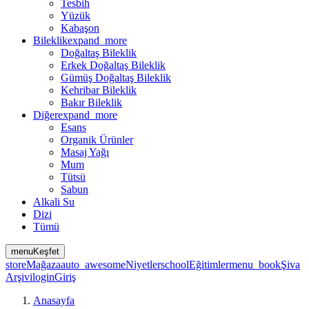
Tesbih
Yüzük
Kabaşon
Bileklik
expand_more
Doğaltaş Bileklik
Erkek Doğaltaş Bileklik
Gümüş Doğaltaş Bileklik
Kehribar Bileklik
Bakır Bileklik
Diğer
expand_more
Esans
Organik Ürünler
Masaj Yağı
Mum
Tütsü
Sabun
Alkali Su
Dizi
Tümü
menu
Keşfet
store
Mağaza
auto_awesome
Niyetler
school
Eğitimler
menu_book
Şiva
Arşivi
login
Giriş
Anasayfa