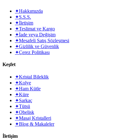
✦
Hakkımızda
✦
S.S.S.
✦
İletişim
✦
Teslimat ve Kargo
✦
İade veya Değişim
✦
Mesafeli Satış Sözleşmesi
✦
Gizlilik ve Güvenlik
✦
Çerez Politikası
Keşfet
✦
Kristal Bileklik
✦
Kolye
✦
Ham Kütle
✦
Küre
✦
Sarkaç
✦
Tütsü
✦
Obelisk
✦
Masaj Kristalleri
✦
Blog & Makaleler
İletişim