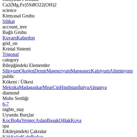
Ca2(Mg,Fe)5Si8O22(OH)2
science
Kimyasal Grubu
Silikat
account_tree
Bağlı Grubu
Kuvars
Kalsedon
grid_on
Kristal Sistemi
Trigonal
category
Bileşiğindeki Elementler
Silisyum
Oksijen
Demir
Magnezyum
Manganez
Kalsiyum
Alüminyum
public
Kökeni / Ülkesi
Meksika
Madagaskar
Mısır
Çin
Hindistan
İtalya
Almanya
diamond
Mohs Sertliği
6-7
nights_stay
Uyumlu Burçlar
Koç
Boğa
Yengeç
Aslan
Başak
Oğlak
Kova
spa
Etkileşimdeki Çakralar
Kök
Solar
Kalp
Boğaz