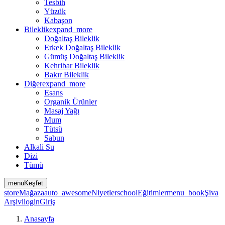
Tesbih
Yüzük
Kabaşon
Bileklik
expand_more
Doğaltaş Bileklik
Erkek Doğaltaş Bileklik
Gümüş Doğaltaş Bileklik
Kehribar Bileklik
Bakır Bileklik
Diğer
expand_more
Esans
Organik Ürünler
Masaj Yağı
Mum
Tütsü
Sabun
Alkali Su
Dizi
Tümü
menu
Keşfet
store
Mağaza
auto_awesome
Niyetler
school
Eğitimler
menu_book
Şiva
Arşivi
login
Giriş
Anasayfa