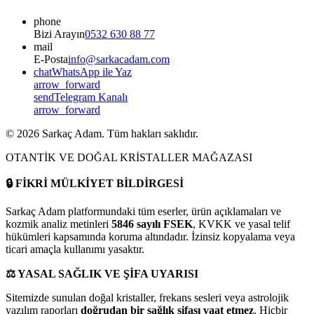
phone
Bizi Arayın
0532 630 88 77
mail
E-Posta
info@sarkacadam.com
chat
WhatsApp ile Yaz
arrow_forward
send
Telegram Kanalı
arrow_forward
©
2026
Sarkaç Adam. Tüm hakları saklıdır.
OTANTİK VE DOĞAL KRİSTALLER MAĞAZASI
🔒
FİKRİ MÜLKİYET BİLDİRGESİ
Sarkaç Adam platformundaki tüm eserler, ürün açıklamaları ve
kozmik analiz metinleri
5846 sayılı FSEK
, KVKK ve yasal telif
hükümleri kapsamında koruma altındadır. İzinsiz kopyalama veya
ticari amaçla kullanımı yasaktır.
⚖️
YASAL SAĞLIK VE ŞİFA UYARISI
Sitemizde sunulan doğal kristaller, frekans sesleri veya astrolojik
yazılım raporları
doğrudan bir sağlık şifası vaat etmez
. Hiçbir