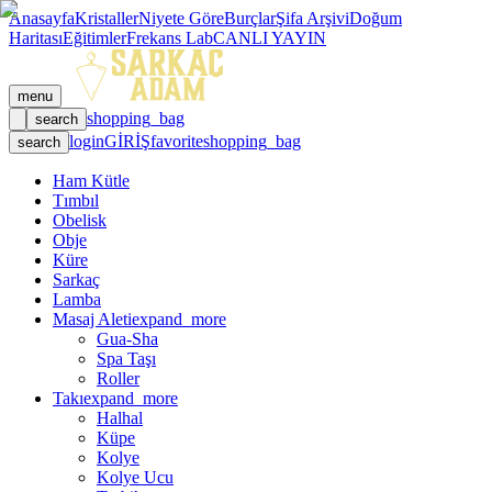
Anasayfa
Kristaller
Niyete Göre
Burçlar
Şifa Arşivi
Doğum
Haritası
Eğitimler
Frekans Lab
CANLI YAYIN
menu
shopping_bag
search
login
GİRİŞ
favorite
shopping_bag
search
Ham Kütle
Tımbıl
Obelisk
Obje
Küre
Sarkaç
Lamba
Masaj Aleti
expand_more
Gua-Sha
Spa Taşı
Roller
Takı
expand_more
Halhal
Küpe
Kolye
Kolye Ucu