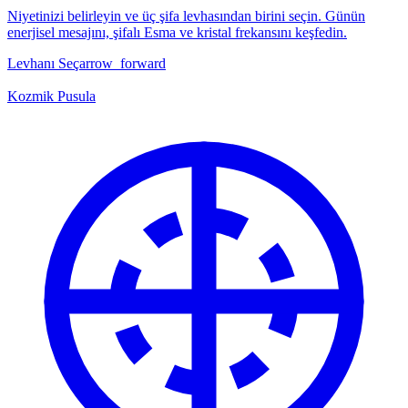
Niyetinizi belirleyin ve üç şifa levhasından birini seçin. Günün
enerjisel mesajını, şifalı Esma ve kristal frekansını keşfedin.
Levhanı Seç
arrow_forward
Kozmik Pusula