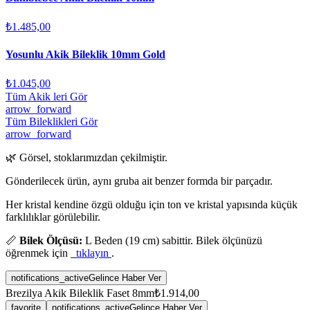
₺1.485,00
Yosunlu Akik Bileklik 10mm Gold
₺1.045,00
Tüm Akik leri Gör
arrow_forward
Tüm Bileklikleri Gör
arrow_forward
🌿 Görsel, stoklarımızdan çekilmiştir.
Gönderilecek ürün, aynı gruba ait benzer formda bir parçadır.
Her kristal kendine özgü olduğu için ton ve kristal yapısında küçük
farklılıklar görülebilir.
📏
Bilek Ölçüsü:
L Beden (19 cm) sabittir. Bilek ölçünüzü
öğrenmek için
tıklayın
.
notifications_active
Gelince Haber Ver
Brezilya Akik Bileklik Faset 8mm
₺1.914,00
favorite
notifications_active
Gelince Haber Ver