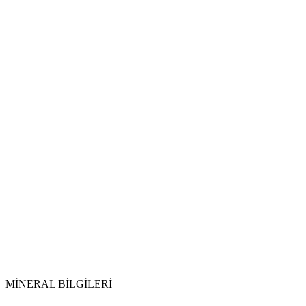
Vikipedi Akik
makalesine
MİNERAL BİLGİLERİ