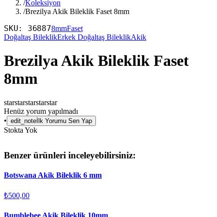
/
Koleksiyon
/
Brezilya Akik Bileklik Faset 8mm
SKU:
36887
8mm
Faset
Doğaltaş Bileklik
Erkek Doğaltaş Bileklik
Akik
Brezilya Akik Bileklik Faset
8mm
star
star
star
star
star
Henüz yorum yapılmadı
•
edit_note
İlk Yorumu Sen Yap
Stokta Yok
Benzer ürünleri inceleyebilirsiniz:
Botswana Akik Bileklik 6 mm
₺500,00
Bumblebee Akik Bileklik 10mm