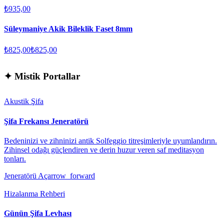
₺935,00
Süleymaniye Akik Bileklik Faset 8mm
₺825,00
₺825,00
✦
Mistik Portallar
Akustik Şifa
Şifa Frekansı Jeneratörü
Bedeninizi ve zihninizi antik Solfeggio titreşimleriyle uyumlandırın.
Zihinsel odağı güçlendiren ve derin huzur veren saf meditasyon
tonları.
Jeneratörü Aç
arrow_forward
Hizalanma Rehberi
Günün Şifa Levhası