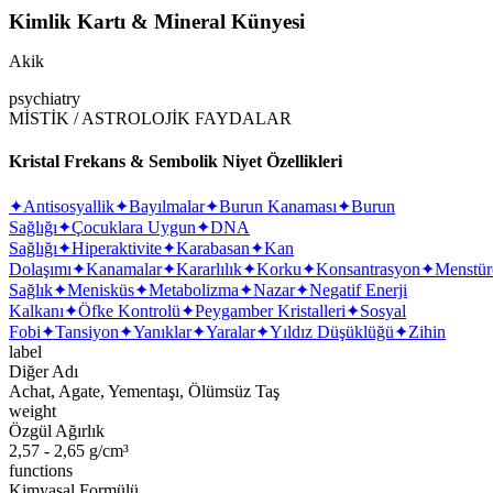
Kimlik Kartı & Mineral Künyesi
Akik
psychiatry
MİSTİK / ASTROLOJİK FAYDALAR
Kristal Frekans & Sembolik Niyet Özellikleri
✦
Antisosyallik
✦
Bayılmalar
✦
Burun Kanaması
✦
Burun
Sağlığı
✦
Çocuklara Uygun
✦
DNA
Sağlığı
✦
Hiperaktivite
✦
Karabasan
✦
Kan
Dolaşımı
✦
Kanamalar
✦
Kararlılık
✦
Korku
✦
Konsantrasyon
✦
Menstür
Sağlık
✦
Menisküs
✦
Metabolizma
✦
Nazar
✦
Negatif Enerji
Kalkanı
✦
Öfke Kontrolü
✦
Peygamber Kristalleri
✦
Sosyal
Fobi
✦
Tansiyon
✦
Yanıklar
✦
Yaralar
✦
Yıldız Düşüklüğü
✦
Zihin
label
Diğer Adı
Achat, Agate, Yementaşı, Ölümsüz Taş
weight
Özgül Ağırlık
2,57 - 2,65 g/cm³
functions
Kimyasal Formülü