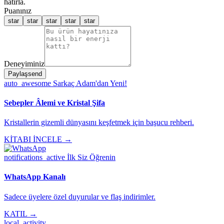
hatırla.
Puanınız
star
star
star
star
star
Deneyiminiz
Paylaş
send
auto_awesome
Sarkaç Adam'dan Yeni!
Sebepler Âlemi ve Kristal Şifa
Kristallerin gizemli dünyasını keşfetmek için başucu rehberi.
KİTABI İNCELE →
notifications_active
İlk Siz Öğrenin
WhatsApp Kanalı
Sadece üyelere özel duyurular ve flaş indirimler.
KATIL →
local_activity