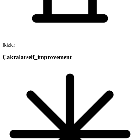
Ikizler
Çakralar
self_improvement