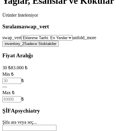
Yağlar, Esanslar ve Kokular
Ürünler
listeleniyor
Sıralama
swap_vert
swap_vert
unfold_more
inventory_2
Sadece Stoktakiler
Fiyat Aralığı
30
₺
83.000
₺
Min ₺
₺
—
Max ₺
₺
ŞİFA
psychiatry
Şifa ara veya seç...