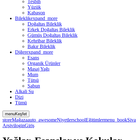
Tesbih
Yüzük
Kabaşon
Bileklik
expand_more
Doğaltaş Bileklik
Erkek Doğaltaş Bileklik
Gümüş Doğaltaş Bileklik
Kehribar Bileklik
Bakır Bileklik
Diğer
expand_more
Esans
Organik Ürünler
Masaj Yağı
Mum
Tütsü
Sabun
Alkali Su
Dizi
Tümü
menu
Keşfet
store
Mağaza
auto_awesome
Niyetler
school
Eğitimler
menu_book
Şiva
Arşivi
login
Giriş