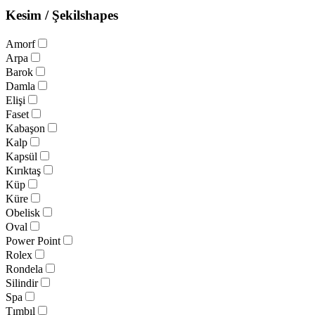
Kesim / Şekil
shapes
Amorf
Arpa
Barok
Damla
Elişi
Faset
Kabaşon
Kalp
Kapsül
Kırıktaş
Küp
Küre
Obelisk
Oval
Power Point
Rolex
Rondela
Silindir
Spa
Tımbıl