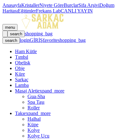
Anasayfa
Kristaller
Niyete Göre
Burçlar
Şifa Arşivi
Doğum
Haritası
Eğitimler
Frekans Lab
CANLI YAYIN
menu
shopping_bag
search
login
GİRİŞ
favorite
shopping_bag
search
Ham Kütle
Tımbıl
Obelisk
Obje
Küre
Sarkaç
Lamba
Masaj Aleti
expand_more
Gua-Sha
Spa Taşı
Roller
Takı
expand_more
Halhal
Küpe
Kolye
Kolye Ucu