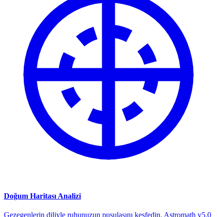
Doğum Haritası Analizi
Gezegenlerin diliyle ruhunuzun pusulasını keşfedin. Astromath v5.0