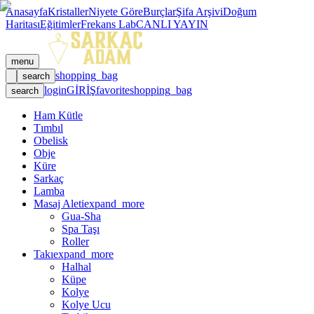
Anasayfa
Kristaller
Niyete Göre
Burçlar
Şifa Arşivi
Doğum
Haritası
Eğitimler
Frekans Lab
CANLI YAYIN
menu
shopping_bag
search
login
GİRİŞ
favorite
shopping_bag
search
Ham Kütle
Tımbıl
Obelisk
Obje
Küre
Sarkaç
Lamba
Masaj Aleti
expand_more
Gua-Sha
Spa Taşı
Roller
Takı
expand_more
Halhal
Küpe
Kolye
Kolye Ucu