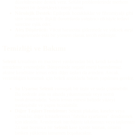
düzeltilmesine destek verir. Selülit problemlerinde merhem
benzeri bir destekleyici enerji sunar.
Nörolojik Destek:
Epileptik bozukluklar ve fibromiyalji gibi
sinir sistemiyle ilişkili durumlarda yatıştırıcı etkisiyle tedavi
sürecine eşlik eder.
Ateş Düşürücü:
Vücut hararetini gidermede ve yüksek ateşi
dengelemede eski bir yöntem olarak tercih edilmiştir.
Temizliği ve Bakımı
Selenit
kristalinin en mucizevi yanlarından biri, kendi kendini
temizleme yeteneğidir. Bünyesinde negatif enerji barındırmaz,
aksine kendisine temas eden diğer taşları da arındırır. Ancak,
verimliliğini korumak için belirli aralıklarla bakım yapılması gerekir.
Su Uyarısı:
Selenit
yumuşak bir taştır ve suda çözünebilir.
Bu nedenle asla su altında yıkanmamalı veya nemli
bırakılmamalıdır. Suyla temas etmesi halinde yüzeyi
matlaşabilir ve yapısı bozulabilir.
Diğer Taşları Temizleme:
Selenit plakalar, kaseler veya
çubuklar, diğer kristallerinizi "fabrika ayarlarına" döndürmek
için idealdir. Arındırmak istediğiniz takılarınızı veya taşlarınızı
24 saat boyunca bir
Selenit
kase içinde tutmak, onların
biriken yüklerini tamamen boşaltacaktır.