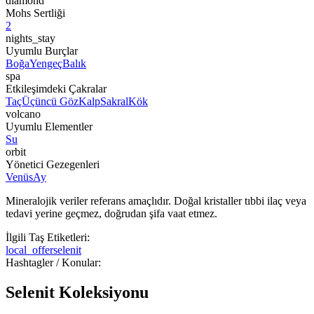
diamond
Mohs Sertliği
2
nights_stay
Uyumlu Burçlar
Boğa
Yengeç
Balık
spa
Etkileşimdeki Çakralar
Taç
Üçüncü Göz
Kalp
Sakral
Kök
volcano
Uyumlu Elementler
Su
orbit
Yönetici Gezegenleri
Venüs
Ay
Mineralojik veriler referans amaçlıdır. Doğal kristaller tıbbi ilaç veya
tedavi yerine geçmez, doğrudan şifa vaat etmez.
İlgili Taş Etiketleri:
local_offer
selenit
Hashtagler / Konular:
Selenit Koleksiyonu