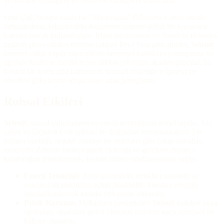
yeryüzüne taşıdığına ve ruhları koruduğuna inanırlardı.
Orta Çağ Avrupa’sında ise "Marienglas" (Meryem Camı) olarak
adlandırılmış; kiliselerdeki ikonaların önünde şeffaf bir koruyucu
katman olarak kullanılmıştır. İslam dünyasında ve Anadolu tıbbında,
taşların şifacı etkileri üzerine çalışan İbn-i Sina gibi alimler,
Selenit
benzeri sülfat yapılı minerallerin bedensel katılıkları yumuşatma ve
ağrıları dindirme özelliklerine dikkat çekmiştir. Kadim şifacılar, bu
kristali bir anten gibi kullanarak kozmik bilgeliğe erişmeyi ve
niyetleri gökyüzüne ulaştırmayı amaçlamışlardır.
Ruhsal Etkileri
Selenit
, ruhsal çalışmaların ve enerji temizliğinin temel taşıdır. Taç
çakra ve Üçüncü Göz çakrası ile doğrudan rezonansa girer. En
bilinen özelliği, negatif enerjiyi bir mıknatıs gibi çekip nötralize
etmesidir. Zihinde biriken statik elektriği ve gereksiz düşünce
kalabalığını temizleyerek, kişinin özüne odaklanmasını sağlar.
Enerji Temizliği:
Aura üzerindeki yırtıkları onardığı ve
enerjisel tıkanıklıkları açtığı düşünülür. Durgun enerjiyi
hareketlendirerek kişinin frekansını yükseltir.
Psişik Koruma:
Mekanlara yerleştirilen
Selenit
kuleleri veya
lambaları, dışarıdan gelen olumsuz tesirlere karşı enerjisel bir
kalkan oluşturur.