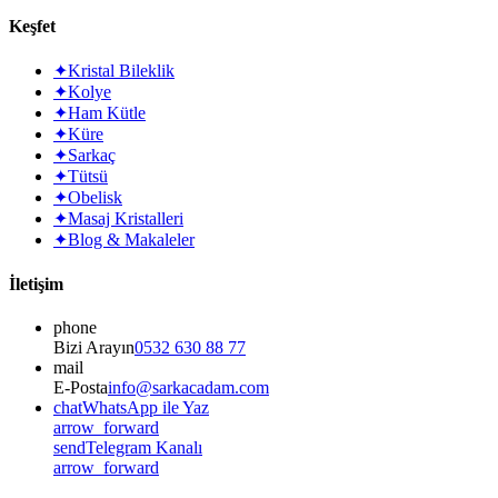
Keşfet
✦
Kristal Bileklik
✦
Kolye
✦
Ham Kütle
✦
Küre
✦
Sarkaç
✦
Tütsü
✦
Obelisk
✦
Masaj Kristalleri
✦
Blog & Makaleler
İletişim
phone
Bizi Arayın
0532 630 88 77
mail
E-Posta
info@sarkacadam.com
chat
WhatsApp ile Yaz
arrow_forward
send
Telegram Kanalı
arrow_forward