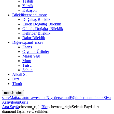
Tesbih
Yüzük
Kabaşon
Bileklik
expand_more
Doğaltaş Bileklik
Erkek Doğaltaş Bileklik
Gümüş Doğaltaş Bileklik
Kehribar Bileklik
Bakır Bileklik
Diğer
expand_more
Esans
Organik Ürünler
Masaj Yağı
Mum
Tütsü
Sabun
Alkali Su
Dizi
Tümü
menu
Keşfet
store
Mağaza
auto_awesome
Niyetler
school
Eğitimler
menu_book
Şiva
Arşivi
login
Giriş
Ana Sayfa
chevron_right
Blog
chevron_right
Selenit Faydaları
diamond
Taşlar ve Özellikleri