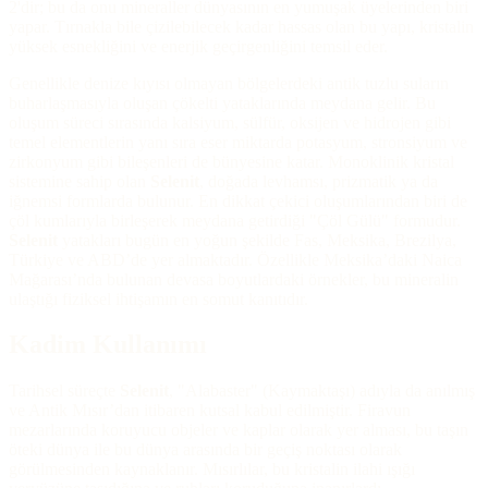
2'dir; bu da onu mineraller dünyasının en yumuşak üyelerinden biri
yapar. Tırnakla bile çizilebilecek kadar hassas olan bu yapı, kristalin
yüksek esnekliğini ve enerjik geçirgenliğini temsil eder.
Genellikle denize kıyısı olmayan bölgelerdeki antik tuzlu suların
buharlaşmasıyla oluşan çökelti yataklarında meydana gelir. Bu
oluşum süreci sırasında kalsiyum, sülfür, oksijen ve hidrojen gibi
temel elementlerin yanı sıra eser miktarda potasyum, stronsiyum ve
zirkonyum gibi bileşenleri de bünyesine katar. Monoklinik kristal
sistemine sahip olan
Selenit
, doğada levhamsı, prizmatik ya da
iğnemsi formlarda bulunur. En dikkat çekici oluşumlarından biri de
çöl kumlarıyla birleşerek meydana getirdiği "Çöl Gülü" formudur.
Selenit
yatakları bugün en yoğun şekilde Fas, Meksika, Brezilya,
Türkiye ve ABD’de yer almaktadır. Özellikle Meksika’daki Naica
Mağarası’nda bulunan devasa boyutlardaki örnekler, bu mineralin
ulaştığı fiziksel ihtişamın en somut kanıtıdır.
Kadim Kullanımı
Tarihsel süreçte
Selenit
, "Alabaster" (Kaymaktaşı) adıyla da anılmış
ve Antik Mısır’dan itibaren kutsal kabul edilmiştir. Firavun
mezarlarında koruyucu objeler ve kaplar olarak yer alması, bu taşın
öteki dünya ile bu dünya arasında bir geçiş noktası olarak
görülmesinden kaynaklanır. Mısırlılar, bu kristalin ilahi ışığı