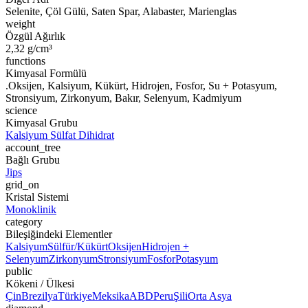
Selenite, Çöl Gülü, Saten Spar, Alabaster, Marienglas
weight
Özgül Ağırlık
2,32 g/cm³
functions
Kimyasal Formülü
.Oksijen, Kalsiyum, Kükürt, Hidrojen, Fosfor, Su + Potasyum,
Stronsiyum, Zirkonyum, Bakır, Selenyum, Kadmiyum
science
Kimyasal Grubu
Kalsiyum Sülfat Dihidrat
account_tree
Bağlı Grubu
Jips
grid_on
Kristal Sistemi
Monoklinik
category
Bileşiğindeki Elementler
Kalsiyum
Sülfür/Kükürt
Oksijen
Hidrojen +
Selenyum
Zirkonyum
Stronsiyum
Fosfor
Potasyum
public
Kökeni / Ülkesi
Çin
Brezilya
Türkiye
Meksika
ABD
Peru
Şili
Orta Asya