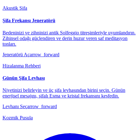
Akustik Şifa
Şifa Frekansı Jeneratörü
Bedeninizi ve zihninizi antik Solfeggio titreşimleriyle uyumlandırın.
Zihinsel odağı güçlendiren ve derin huzur veren saf meditasyon
tonları.
Jeneratörü Aç
arrow_forward
Hizalanma Rehberi
Günün Şifa Levhası
Niyetinizi belirleyin ve üç şifa levhasından birini seçin. Günün
enerjisel mesajını, şifalı Esma ve kristal frekansını keşfedin.
Levhanı Seç
arrow_forward
Kozmik Pusula