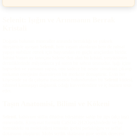
Selenit: Işığın ve Arınmanın Berrak
Kristali
Doğada bulunan mineraller arasında berraklığı ve yüksek
titreşimiyle ayrışan
Selenit
, hem yaşam alanlarını hem de ruhsal
yapıyı stabilize etmek için başvurulan en güçlü araçlardan biridir.
İsmini Yunan ay tanrıçası Selene’den alan bu kristal, yeryüzünün
derinliklerinde milyonlarca yıl süren bir sabrın ürünüdür. Işığı içine
hapseden ve yansıtan yapısı, onu sadece bir nesne olmaktan çıkarıp
mekanın enerjisini düzenleyen bir merkeze dönüştürür. Evin her
köşesinde ya da çalışma masasında bulundurulan bir
Selenit
kütlesi,
zihinsel karmaşayı dağıtarak odağı kuvvetlendirir ve iç huzuru tesis
eder.
Taşın Anatomisi, Bilimi ve Kökeni
Selenit
, kalsiyum sülfat dihidrat bileşimine sahip bir jips (alçı taşı)
mineralidir. Kimyasal formülü CaSO4​⋅2H2​Oşeklindedir ve bu
formüldeki su molekülleri kristalin ipeksi parlaklığını ve şeffaf
dokusunu oluşturur. Mohs sertlik skalasına göre sertlik derecesi