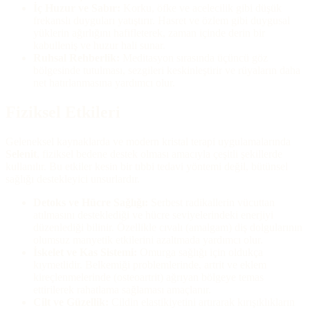
İç Huzur ve Sabır:
Korku, öfke ve acelecilik gibi düşük
frekanslı duyguları yatıştırır. Hasret ve özlem gibi duygusal
yüklerin ağırlığını hafifleterek, zaman içinde derin bir
kabulleniş ve huzur hali sunar.
Ruhsal Rehberlik:
Meditasyon sırasında üçüncü göz
bölgesinde tutulması, sezgileri keskinleştirir ve rüyaların daha
net hatırlanmasına yardımcı olur.
Fiziksel Etkileri
Geleneksel kaynaklarda ve modern kristal terapi uygulamalarında
Selenit
, fiziksel bedene destek olması amacıyla çeşitli şekillerde
kullanılır. Bu etkiler kesin bir tıbbi tedavi yöntemi değil, bütünsel
sağlığı destekleyici unsurlardır.
Detoks ve Hücre Sağlığı:
Serbest radikallerin vücuttan
atılmasını desteklediği ve hücre seviyelerindeki enerjiyi
düzenlediği bilinir. Özellikle cıvalı (amalgam) diş dolgularının
olumsuz manyetik etkilerini azaltmada yardımcı olur.
İskelet ve Kas Sistemi:
Omurga sağlığı için oldukça
kıymetlidir. Belkemiği problemlerinde, artrit ve eklem
kireçlenmelerinde (osteoartrit) ağrıyan bölgeye temas
ettirilerek rahatlama sağlaması amaçlanır.
Cilt ve Güzellik:
Cildin elastikiyetini artırarak kırışıklıkların