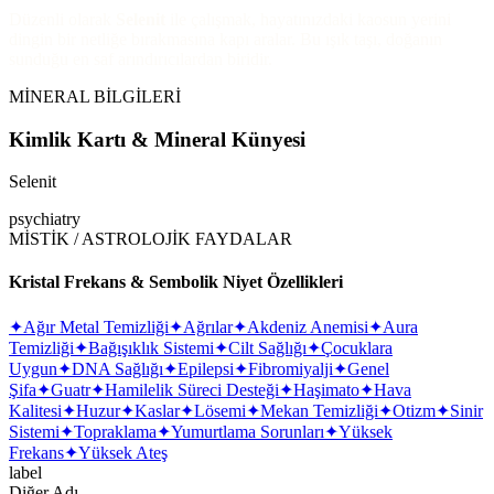
Düzenli olarak
Selenit
ile çalışmak, hayatınızdaki kaosun yerini
dingin bir netliğe bırakmasına kapı aralar. Bu ışık taşı, doğanın
sunduğu en saf arındırıcılardan biridir.
MİNERAL BİLGİLERİ
Kimlik Kartı & Mineral Künyesi
Selenit
psychiatry
MİSTİK / ASTROLOJİK FAYDALAR
Kristal Frekans & Sembolik Niyet Özellikleri
✦
Ağır Metal Temizliği
✦
Ağrılar
✦
Akdeniz Anemisi
✦
Aura
Temizliği
✦
Bağışıklık Sistemi
✦
Cilt Sağlığı
✦
Çocuklara
Uygun
✦
DNA Sağlığı
✦
Epilepsi
✦
Fibromiyalji
✦
Genel
Şifa
✦
Guatr
✦
Hamilelik Süreci Desteği
✦
Haşimato
✦
Hava
Kalitesi
✦
Huzur
✦
Kaslar
✦
Lösemi
✦
Mekan Temizliği
✦
Otizm
✦
Sinir
Sistemi
✦
Topraklama
✦
Yumurtlama Sorunları
✦
Yüksek
Frekans
✦
Yüksek Ateş
label
Diğer Adı