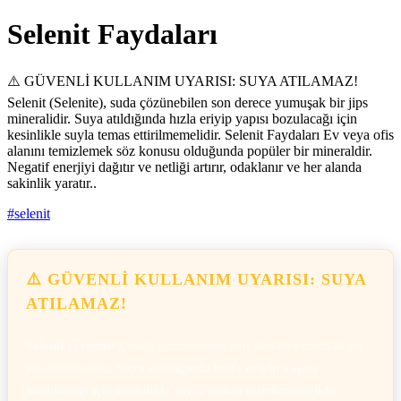
Selenit Faydaları
⚠️ GÜVENLİ KULLANIM UYARISI: SUYA ATILAMAZ!
Selenit (Selenite), suda çözünebilen son derece yumuşak bir jips
mineralidir. Suya atıldığında hızla eriyip yapısı bozulacağı için
kesinlikle suyla temas ettirilmemelidir. Selenit Faydaları Ev veya ofis
alanını temizlemek söz konusu olduğunda popüler bir mineraldir.
Negatif enerjiyi dağıtır ve netliği artırır, odaklanır ve her alanda
sakinlik yaratır..
#
selenit
⚠️ GÜVENLİ KULLANIM UYARISI: SUYA
ATILAMAZ!
Selenit (Selenite)
, suda çözünebilen son derece yumuşak bir
jips mineralidir.
Suya atıldığında hızla eriyip yapısı
bozulacağı için kesinlikle suyla temas ettirilmemelidir.