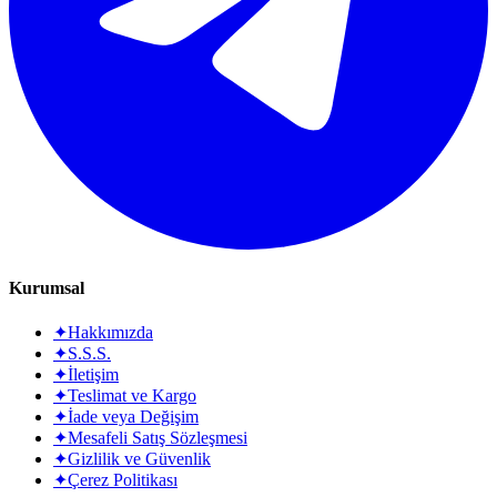
Kurumsal
✦
Hakkımızda
✦
S.S.S.
✦
İletişim
✦
Teslimat ve Kargo
✦
İade veya Değişim
✦
Mesafeli Satış Sözleşmesi
✦
Gizlilik ve Güvenlik
✦
Çerez Politikası