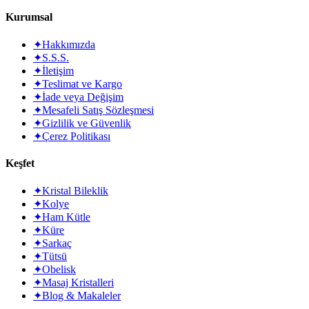
Kurumsal
✦
Hakkımızda
✦
S.S.S.
✦
İletişim
✦
Teslimat ve Kargo
✦
İade veya Değişim
✦
Mesafeli Satış Sözleşmesi
✦
Gizlilik ve Güvenlik
✦
Çerez Politikası
Keşfet
✦
Kristal Bileklik
✦
Kolye
✦
Ham Kütle
✦
Küre
✦
Sarkaç
✦
Tütsü
✦
Obelisk
✦
Masaj Kristalleri
✦
Blog & Makaleler