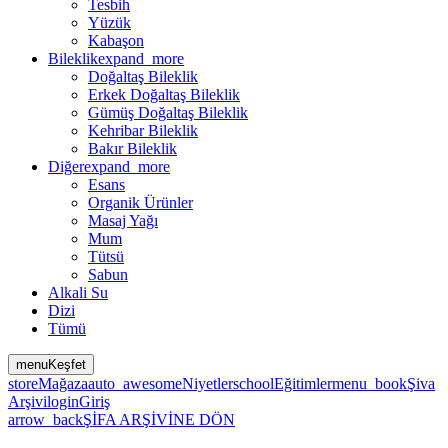
Tesbih
Yüzük
Kabaşon
Bileklik
expand_more
Doğaltaş Bileklik
Erkek Doğaltaş Bileklik
Gümüş Doğaltaş Bileklik
Kehribar Bileklik
Bakır Bileklik
Diğer
expand_more
Esans
Organik Ürünler
Masaj Yağı
Mum
Tütsü
Sabun
Alkali Su
Dizi
Tümü
menu
Keşfet
store
Mağaza
auto_awesome
Niyetler
school
Eğitimler
menu_book
Şiva
Arşivi
login
Giriş
arrow_back
ŞİFA ARŞİVİNE DÖN