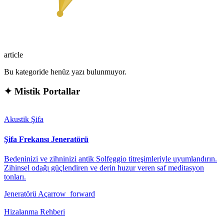
article
Bu kategoride henüz yazı bulunmuyor.
✦
Mistik Portallar
Akustik Şifa
Şifa Frekansı Jeneratörü
Bedeninizi ve zihninizi antik Solfeggio titreşimleriyle uyumlandırın.
Zihinsel odağı güçlendiren ve derin huzur veren saf meditasyon
tonları.
Jeneratörü Aç
arrow_forward
Hizalanma Rehberi