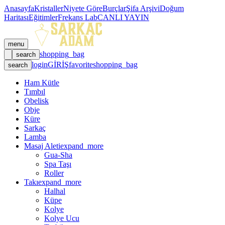
Anasayfa
Kristaller
Niyete Göre
Burçlar
Şifa Arşivi
Doğum
Haritası
Eğitimler
Frekans Lab
CANLI YAYIN
menu
shopping_bag
search
login
GİRİŞ
favorite
shopping_bag
search
Ham Kütle
Tımbıl
Obelisk
Obje
Küre
Sarkaç
Lamba
Masaj Aleti
expand_more
Gua-Sha
Spa Taşı
Roller
Takı
expand_more
Halhal
Küpe
Kolye
Kolye Ucu