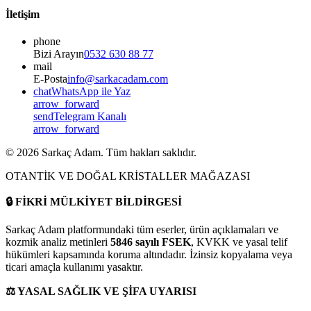
İletişim
phone
Bizi Arayın
0532 630 88 77
mail
E-Posta
info@sarkacadam.com
chat
WhatsApp ile Yaz
arrow_forward
send
Telegram Kanalı
arrow_forward
©
2026
Sarkaç Adam. Tüm hakları saklıdır.
OTANTİK VE DOĞAL KRİSTALLER MAĞAZASI
🔒
FİKRİ MÜLKİYET BİLDİRGESİ
Sarkaç Adam platformundaki tüm eserler, ürün açıklamaları ve
kozmik analiz metinleri
5846 sayılı FSEK
, KVKK ve yasal telif
hükümleri kapsamında koruma altındadır. İzinsiz kopyalama veya
ticari amaçla kullanımı yasaktır.
⚖️
YASAL SAĞLIK VE ŞİFA UYARISI