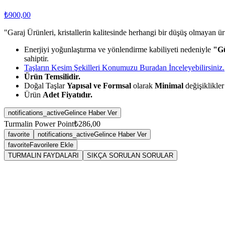
₺900,00
"Garaj Ürünleri, kristallerin kalitesinde herhangi bir düşüş olmayan ü
Enerjiyi yoğunlaştırma ve yönlendirme kabiliyeti nedeniyle
"Gü
sahiptir.
Taşların Kesim Şekilleri Konumuzu Buradan İnceleyebilirsiniz.
Ürün Temsilidir.
Doğal Taşlar
Yapısal ve Formsal
olarak
Minimal
değişiklikler 
Ürün
Adet Fiyatıdır.
notifications_active
Gelince Haber Ver
Turmalin Power Point
₺286,00
favorite
notifications_active
Gelince Haber Ver
favorite
Favorilere Ekle
TURMALIN FAYDALARI
SIKÇA SORULAN SORULAR