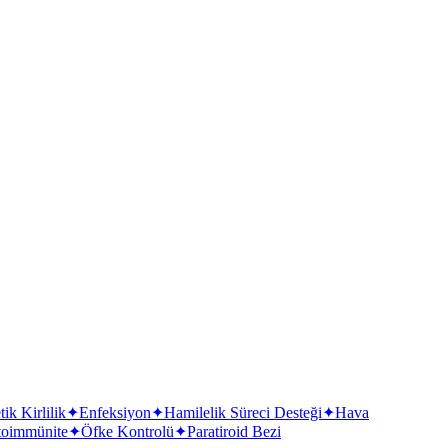
ik Kirlilik
✦
Enfeksiyon
✦
Hamilelik Süreci Desteği
✦
Hava
toimmünite
✦
Öfke Kontrolü
✦
Paratiroid Bezi