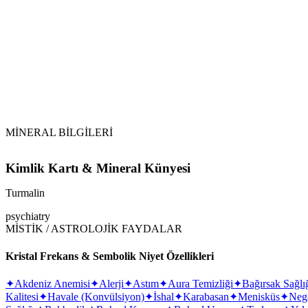
Toprak ile Arındırma:
Tütsüleme:
Selenit veya Sitrin Kullanımı:
MİNERAL BİLGİLERİ
Kimlik Kartı & Mineral Künyesi
Turmalin
psychiatry
MİSTİK / ASTROLOJİK FAYDALAR
Kristal Frekans & Sembolik Niyet Özellikleri
✦
Akdeniz Anemisi
✦
Alerji
✦
Astım
✦
Aura Temizliği
✦
Bağırsak Sağlı
Kalitesi
✦
Havale (Konvülsiyon)
✦
İshal
✦
Karabasan
✦
Menisküs
✦
Nega