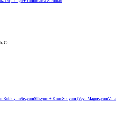
dız Düşüklüğü
✦
Yumurtlama Sorunları
b, Cs
um
Rubidyum
Sezyum
Silisyum + Krom
Sodyum (Veya Magnezyum
Van