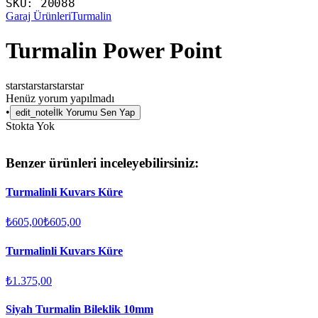
SKU:
20088
Garaj Ürünleri
Turmalin
Turmalin Power Point
star
star
star
star
star
Henüz yorum yapılmadı
•
edit_note
İlk Yorumu Sen Yap
Stokta Yok
Benzer ürünleri inceleyebilirsiniz:
Turmalinli Kuvars Küre
₺605,00
₺605,00
Turmalinli Kuvars Küre
₺1.375,00
Siyah Turmalin Bileklik 10mm