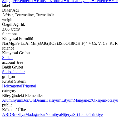
Sağlığı
✦
Rehberlik
✦
Ruhsal Koruma
✦
Ruhsal Uyanış
✦
Terleme
✦
Yıl
label
Diğer Adı
Afrisit, Tourmaline, Turmalin'it
weight
Özgül Ağırlık
3.06 g/cm³
functions
Kimyasal Formülü
Na(Mg,Fe,Li,Al,Mn,)3Al6(BO3)3Si6O18(OH,F)4 + Cr, V, Ca, K, R
science
Kimyasal Grubu
Silikat
account_tree
Bağlı Grubu
Siklosilikatlar
grid_on
Kristal Sistemi
Hekzagonal
Trigonal
category
Bileşiğindeki Elementler
Alüminyum
Bor/On
Demir
Kalsiyum
Lityum
Manganez)
Oksijen
Potasy
public
Kökeni / Ülkesi
ABD
Brezilya
Madagaskar
Namibya
Nijerya
Sri Lanka
Türkiye