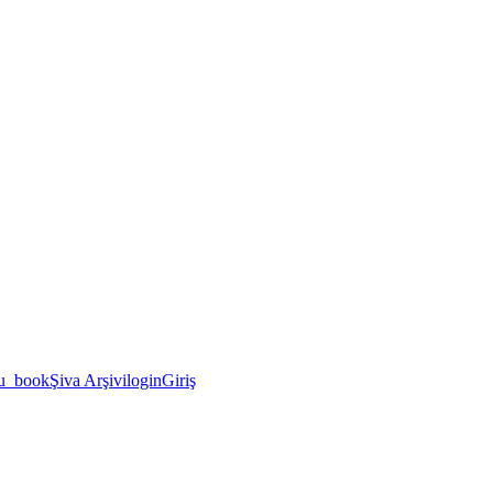
u_book
Şiva Arşivi
login
Giriş