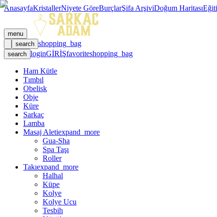
Anasayfa
Kristaller
Niyete Göre
Burçlar
Şifa Arşivi
Doğum Haritası
Eğit
menu
shopping_bag
search
login
GİRİŞ
favorite
shopping_bag
search
Ham Kütle
Tımbıl
Obelisk
Obje
Küre
Sarkaç
Lamba
Masaj Aleti
expand_more
Gua-Sha
Spa Taşı
Roller
Takı
expand_more
Halhal
Küpe
Kolye
Kolye Ucu
Tesbih