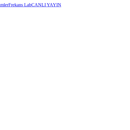
imler
Frekans Lab
CANLI YAYIN