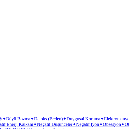
Turmalin
ğı
✦
Büyü Bozma
✦
Detoks (Beden)
✦
Duygusal Koruma
✦
Elektromanyet
tif Enerji Kalkanı
✦
Negatif Düşünceler
✦
Negatif İyon
✦
Obsesyon
✦
O