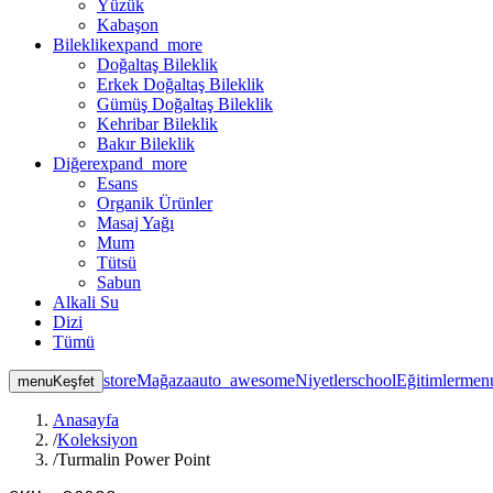
Yüzük
Kabaşon
Bileklik
expand_more
Doğaltaş Bileklik
Erkek Doğaltaş Bileklik
Gümüş Doğaltaş Bileklik
Kehribar Bileklik
Bakır Bileklik
Diğer
expand_more
Esans
Organik Ürünler
Masaj Yağı
Mum
Tütsü
Sabun
Alkali Su
Dizi
Tümü
store
Mağaza
auto_awesome
Niyetler
school
Eğitimler
men
menu
Keşfet
Anasayfa
/
Koleksiyon
/
Turmalin Power Point