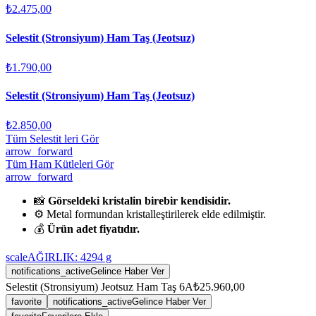
₺2.475,00
Selestit (Stronsiyum) Ham Taş (Jeotsuz)
₺1.790,00
Selestit (Stronsiyum) Ham Taş (Jeotsuz)
₺2.850,00
Tüm Selestit leri Gör
arrow_forward
Tüm Ham Kütleleri Gör
arrow_forward
📸
Görseldeki kristalin birebir kendisidir.
⚙️ Metal formundan kristalleştirilerek elde edilmiştir.
💰
Ürün adet fiyatıdır.
scale
AĞIRLIK:
4294
g
notifications_active
Gelince Haber Ver
Selestit (Stronsiyum) Jeotsuz Ham Taş 6A
₺25.960,00
favorite
notifications_active
Gelince Haber Ver