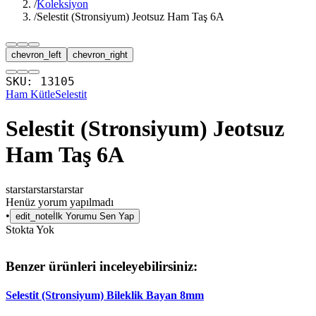
/
Koleksiyon
/
Selestit (Stronsiyum) Jeotsuz Ham Taş 6A
chevron_left
chevron_right
SKU:
13105
Ham Kütle
Selestit
Selestit (Stronsiyum) Jeotsuz
Ham Taş 6A
star
star
star
star
star
Henüz yorum yapılmadı
•
edit_note
İlk Yorumu Sen Yap
Stokta Yok
Benzer ürünleri inceleyebilirsiniz:
Selestit (Stronsiyum) Bileklik Bayan 8mm