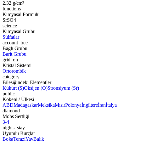
2,32 g/cm³
functions
Kimyasal Formülü
SrSO4
science
Kimyasal Grubu
Sülfatlar
account_tree
Bağlı Grubu
Barit Grubu
grid_on
Kristal Sistemi
Ortorombik
category
Bileşiğindeki Elementler
Kükürt (S)
Oksijen (O)
Stronsiyum (Sr)
public
Kökeni / Ülkesi
ABD
Madagaskar
Meksika
Mısır
Polonya
İngiltere
İran
İtalya
diamond
Mohs Sertliği
3-4
nights_stay
Uyumlu Burçlar
Boğa
Terazi
Yay
Balık