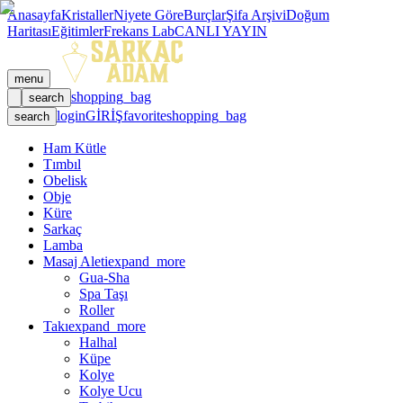
Anasayfa
Kristaller
Niyete Göre
Burçlar
Şifa Arşivi
Doğum
Haritası
Eğitimler
Frekans Lab
CANLI YAYIN
menu
shopping_bag
search
login
GİRİŞ
favorite
shopping_bag
search
Ham Kütle
Tımbıl
Obelisk
Obje
Küre
Sarkaç
Lamba
Masaj Aleti
expand_more
Gua-Sha
Spa Taşı
Roller
Takı
expand_more
Halhal
Küpe
Kolye
Kolye Ucu