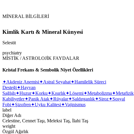
MİNERAL BİLGİLERİ
Kimlik Kartı & Mineral Künyesi
Selestit
psychiatry
MİSTİK / ASTROLOJİK FAYDALAR
Kristal Frekans & Sembolik Niyet Özellikleri
✦
Akdeniz Anemisi
✦
Astral Seyahat
✦
Hamilelik Süreci
Desteği
✦
Hayvan
Sağlığı
✦
Huzur
✦
Korku
✦
Kısırlık
✦
Lösemi
✦
Metabolizma
✦
Metafizik
Kabiliyetler
✦
Panik Atak
✦
Rüyalar
✦
Saldırganlık
✦
Siroz
✦
Sosyal
Fobi
✦
Şizofren
✦
Uyku Kalitesi
✦
Vajinismus
label
Diğer Adı
Celestine, Cennet Taşı, Meleksi Taş, İlahi Taş
weight
Özgül Ağırlık