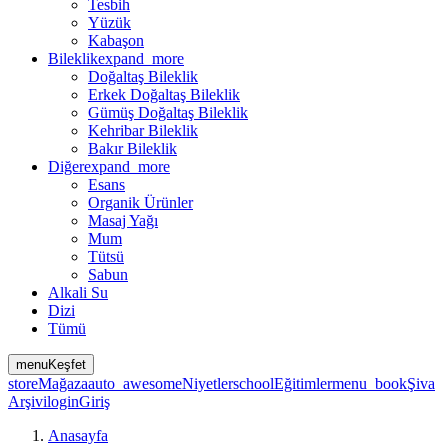
Tesbih
Yüzük
Kabaşon
Bileklik
expand_more
Doğaltaş Bileklik
Erkek Doğaltaş Bileklik
Gümüş Doğaltaş Bileklik
Kehribar Bileklik
Bakır Bileklik
Diğer
expand_more
Esans
Organik Ürünler
Masaj Yağı
Mum
Tütsü
Sabun
Alkali Su
Dizi
Tümü
menu
Keşfet
store
Mağaza
auto_awesome
Niyetler
school
Eğitimler
menu_book
Şiva
Arşivi
login
Giriş
Anasayfa