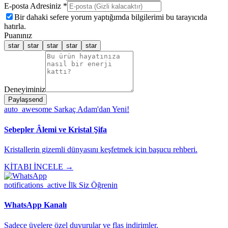
E-posta Adresiniz *
Bir dahaki sefere yorum yaptığımda bilgilerimi bu tarayıcıda
hatırla.
Puanınız
star
star
star
star
star
Deneyiminiz
Paylaş
send
auto_awesome
Sarkaç Adam'dan Yeni!
Sebepler Âlemi ve Kristal Şifa
Kristallerin gizemli dünyasını keşfetmek için başucu rehberi.
KİTABI İNCELE →
notifications_active
İlk Siz Öğrenin
WhatsApp Kanalı
Sadece üyelere özel duyurular ve flaş indirimler.