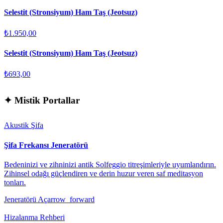
Selestit (Stronsiyum) Ham Taş (Jeotsuz)
₺1.950,00
Selestit (Stronsiyum) Ham Taş (Jeotsuz)
₺693,00
✦
Mistik Portallar
Akustik Şifa
Şifa Frekansı Jeneratörü
Bedeninizi ve zihninizi antik Solfeggio titreşimleriyle uyumlandırın.
Zihinsel odağı güçlendiren ve derin huzur veren saf meditasyon
tonları.
Jeneratörü Aç
arrow_forward
Hizalanma Rehberi