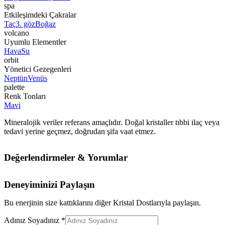
spa
Etkileşimdeki Çakralar
Taç
3. göz
Boğaz
volcano
Uyumlu Elementler
Hava
Su
orbit
Yönetici Gezegenleri
Neptün
Venüs
palette
Renk Tonları
Mavi
Mineralojik veriler referans amaçlıdır. Doğal kristaller tıbbi ilaç veya
tedavi yerine geçmez, doğrudan şifa vaat etmez.
Değerlendirmeler & Yorumlar
Deneyiminizi Paylaşın
Bu enerjinin size kattıklarını diğer Kristal Dostlarıyla paylaşın.
Adınız Soyadınız *