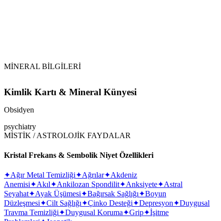
Şarj Etme:
MİNERAL BİLGİLERİ
Kimlik Kartı & Mineral Künyesi
Obsidyen
psychiatry
MİSTİK / ASTROLOJİK FAYDALAR
Kristal Frekans & Sembolik Niyet Özellikleri
✦
Ağır Metal Temizliği
✦
Ağrılar
✦
Akdeniz
Anemisi
✦
Akıl
✦
Ankilozan Spondilit
✦
Anksiyete
✦
Astral
Seyahat
✦
Ayak Üşümesi
✦
Bağırsak Sağlığı
✦
Boyun
Düzleşmesi
✦
Cilt Sağlığı
✦
Çinko Desteği
✦
Depresyon
✦
Duygusal
Travma Temizliği
✦
Duygusal Koruma
✦
Grip
✦
İşitme