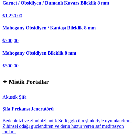
Garnet / Obsidiyen / Dumanlı Kuvars Bileklik 8 mm
₺1.250,00
Mahogany Obsidiyen / Kantaşı Bileklik 8 mm
₺700,00
Mahogany Obsidiyen Bileklik 8 mm
₺500,00
✦
Mistik Portallar
Akustik Şifa
Şifa Frekansı Jeneratörü
Bedeninizi ve zihninizi antik Solfeggio titreşimleriyle uyumlandırın.
Zihinsel odağı güçlendiren ve derin huzur veren saf meditasyon
tonları.