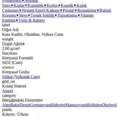
Problemleri
✦
Jeopatik
Stres
✦
Kaslar
✦
Kararlılık
✦
Korku
✦
Kısırlık
✦
Kulak
Çınlaması
✦
Negatif Enerji Kalkanı
✦
Prostat
✦
Romatizma
✦
Ruhsal
Koruma
✦
Stres
✦
Tırnak Sağlığı
✦
Topraklama
✦
Vitamin
Emilimi
✦
Virüs & Bakteri
label
Diğer Adı
Kara Kadife, Obsidian, Volkan Camı
weight
Özgül Ağırlık
2,60 g/cm³
functions
Kimyasal Formülü
SiO2 (Cam)
science
Kimyasal Grubu
Silikat (Volkanik Cam)
grid_on
Kristal Sistemi
Amorf
category
Bileşiğindeki Elementler
Altın
Bakır
Demir
Germanyum
Hidrojen
Magnezyum
Molibden
Oksijen
S
public
Kökeni / Ülkesi