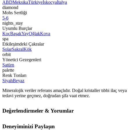
ABD
Meksika
Türkiye
İskoçya
İtalya
diamond
Mohs Sertliği
5-6
nights_stay
Uyumlu Burçlar
Koç
Başak
Yay
Oğlak
Kova
spa
Etkileşimdeki Çakralar
Solar
Sakral
Kök
orbit
Yönetici Gezegenleri
Satürn
palette
Renk Tonları
Siyah
Beyaz
Mineralojik veriler referans amaçlıdır. Doğal kristaller tıbbi ilaç veya
tedavi yerine geçmez, doğrudan şifa vaat etmez.
Değerlendirmeler & Yorumlar
Deneyiminizi Paylaşın