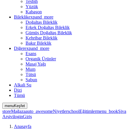
Tesbih
Yüzük
Kabaşon
Bileklik
expand_more
Doğaltaş Bileklik
Erkek Doğaltaş Bileklik
Gümüş Doğaltaş Bileklik
Kehribar Bileklik
Bakır Bileklik
Diğer
expand_more
Esans
Organik Ürünler
Masaj Yağı
Mum
Tütsü
Sabun
Alkali Su
Dizi
Tümü
menu
Keşfet
store
Mağaza
auto_awesome
Niyetler
school
Eğitimler
menu_book
Şiva
Arşivi
login
Giriş
Anasayfa