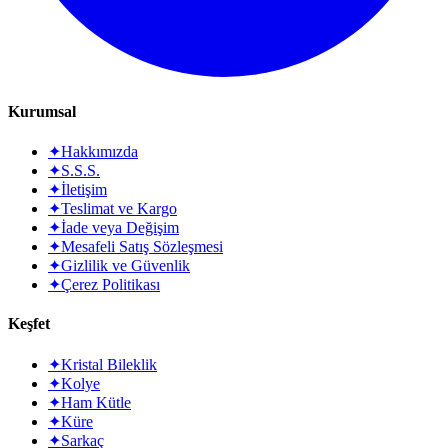
Kurumsal
✦
Hakkımızda
✦
S.S.S.
✦
İletişim
✦
Teslimat ve Kargo
✦
İade veya Değişim
✦
Mesafeli Satış Sözleşmesi
✦
Gizlilik ve Güvenlik
✦
Çerez Politikası
Keşfet
✦
Kristal Bileklik
✦
Kolye
✦
Ham Kütle
✦
Küre
✦
Sarkaç