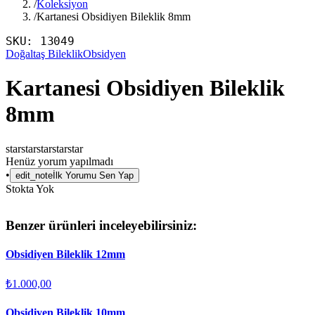
/
Koleksiyon
/
Kartanesi Obsidiyen Bileklik 8mm
SKU:
13049
Doğaltaş Bileklik
Obsidyen
Kartanesi Obsidiyen Bileklik
8mm
star
star
star
star
star
Henüz yorum yapılmadı
•
edit_note
İlk Yorumu Sen Yap
Stokta Yok
Benzer ürünleri inceleyebilirsiniz:
Obsidiyen Bileklik 12mm
₺1.000,00
Obsidiyen Bileklik 10mm