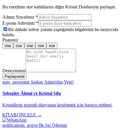
Bu enerjinin size kattıklarını diğer Kristal Dostlarıyla paylaşın.
Adınız Soyadınız *
E-posta Adresiniz *
Bir dahaki sefere yorum yaptığımda bilgilerimi bu tarayıcıda
hatırla.
Puanınız
star
star
star
star
star
Deneyiminiz
Paylaş
send
auto_awesome
Sarkaç Adam'dan Yeni!
Sebepler Âlemi ve Kristal Şifa
Kristallerin gizemli dünyasını keşfetmek için başucu rehberi.
KİTABI İNCELE →
notifications_active
İlk Siz Öğrenin