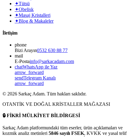
✦
Tütsü
✦
Obelisk
✦
Masaj Kristalleri
✦
Blog & Makaleler
İletişim
phone
Bizi Arayın
0532 630 88 77
mail
E-Posta
info@sarkacadam.com
chat
WhatsApp ile Yaz
arrow_forward
send
Telegram Kanalı
arrow_forward
©
2026
Sarkaç Adam. Tüm hakları saklıdır.
OTANTİK VE DOĞAL KRİSTALLER MAĞAZASI
🔒
FİKRİ MÜLKİYET BİLDİRGESİ
Sarkaç Adam platformundaki tüm eserler, ürün açıklamaları ve
kozmik analiz metinleri
5846 sayılı FSEK
, KVKK ve yasal telif