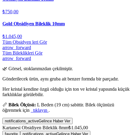
₺750,00
Gold Obsidiyen Bileklik 10mm
₺1.045,00
Tüm Obsidyen leri Gör
arrow_forward
Tüm Bileklikleri Gör
arrow_forward
🌿 Görsel, stoklarımızdan çekilmiştir.
Gönderilecek ürün, aynı gruba ait benzer formda bir parçadır.
Her kristal kendine özgü olduğu için ton ve kristal yapısında küçük
farklılıklar görülebilir.
📏
Bilek Ölçüsü:
L Beden (19 cm) sabittir. Bilek ölçünüzü
öğrenmek için
tıklayın
.
notifications_active
Gelince Haber Ver
Kartanesi Obsidiyen Bileklik 8mm
₺1.045,00
favorite
notifications_active
Gelince Haber Ver