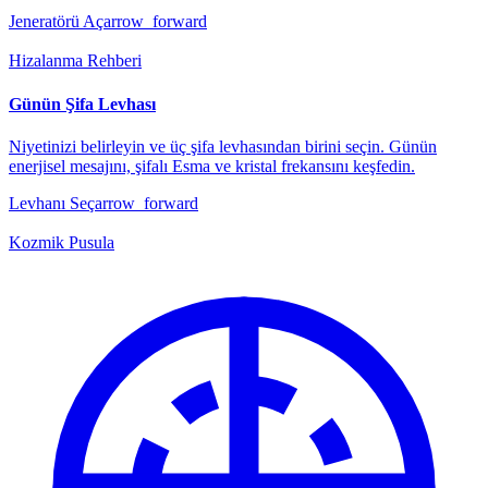
Jeneratörü Aç
arrow_forward
Hizalanma Rehberi
Günün Şifa Levhası
Niyetinizi belirleyin ve üç şifa levhasından birini seçin. Günün
enerjisel mesajını, şifalı Esma ve kristal frekansını keşfedin.
Levhanı Seç
arrow_forward
Kozmik Pusula