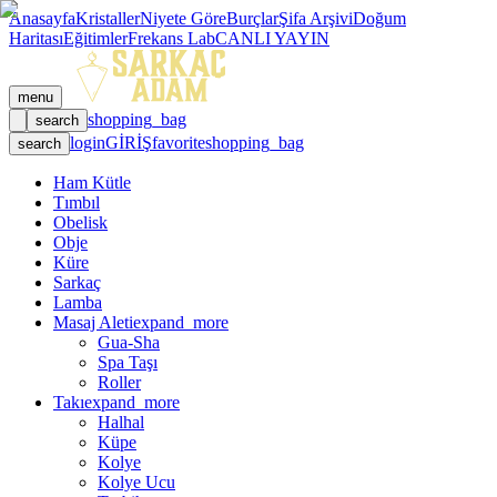
Anasayfa
Kristaller
Niyete Göre
Burçlar
Şifa Arşivi
Doğum
Haritası
Eğitimler
Frekans Lab
CANLI YAYIN
menu
shopping_bag
search
login
GİRİŞ
favorite
shopping_bag
search
Ham Kütle
Tımbıl
Obelisk
Obje
Küre
Sarkaç
Lamba
Masaj Aleti
expand_more
Gua-Sha
Spa Taşı
Roller
Takı
expand_more
Halhal
Küpe
Kolye
Kolye Ucu